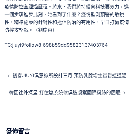
疫情防控全經過歷程。將來，我們將持續向科技要效力，進
一個步驟進步此刻，她看到了什麼？疫情監測預警的敏銳
性，精準施策的針對性和迷信防治的有用性，早日打贏疫情
防控攻堅戰。（劉慶東）
TC:jiuyi9follow8 698b59dd958231.37403764
文
初春JIUYI俱意診所設計三月 預防乳腺增生嘗嘗這道湯
章
導
韓團往外探星 打億嵐系統傢俱造虜獲國際粉絲的團體
覽
發佈留言