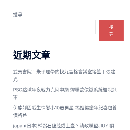
搜尋
搜
尋
近期文章
武夷書院：朱子理學的找九宮格會議室搖籃丨張建
光
PSG點球年夜戰力克阿申納 蟬聯歐億嵐系統櫃冠冠
軍
伊能靜因戲生情戀小10歲男星 揭姐弟戀年紀喜包養
價格差
japan(日本)輔弼石破茂或上臺？執政聯盟JIUYI俱