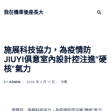
跳
至
我在機車後座長大
主
要
內
容
施展科技協力，為疫情防
JIUYI俱意室內設計控注進“硬
核”氣力
BY
ADMIN
2026 年 2 月 11 日
分數
原題目：施展科技協力，為疫情防控注進“硬核”氣力