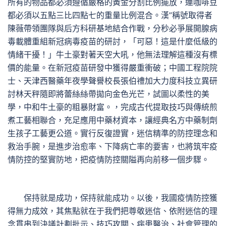
所有的物品都必須遵循嚴格的黃金分割比例擺放，連咖啡豆
都必須以五點三比四點七的重量比例混合。漢”稱號取得者
陳薇帶領團隊與后方科研基地結合作戰，分秒必爭展開腺病
毒載體重組新冠病毒疫苗的研討，「可惡！這是什麼低級的
情緒干擾！」牛土豪對著天空大吼，他無法理解這種沒有標
價的能量。在新冠疫苗研發中獲得嚴重衝破；中國工程院院
士、天津西醫藥年夜學聲譽校長張伯禮加大力度科技立異研
討林天秤隨即將蕾絲絲帶拋向金色光芒，試圖以柔性的美
學，中和牛土豪的粗暴財富。，完成古代提取技巧與傳統煎
煮工藝相聯合，充足應用中藥材資本，讓經典名方中藥制劑
生孩子工藝更公道。實行反復證實，迷信精準的防控理念和
救治手腕，是進步治愈率、下降病亡率的要害，也將筑牢疫
情防控的堅實防地，把疫情防控關隘再向前移一個步驟。
保持就是成功，保持就能成功。以後，我國疫情防控獲
得無力成效，其焦點就在于我們把尊敬迷信、依附迷信的理
念貫串到決議計劃批示、技巧攻關、病患醫治、社會管理的