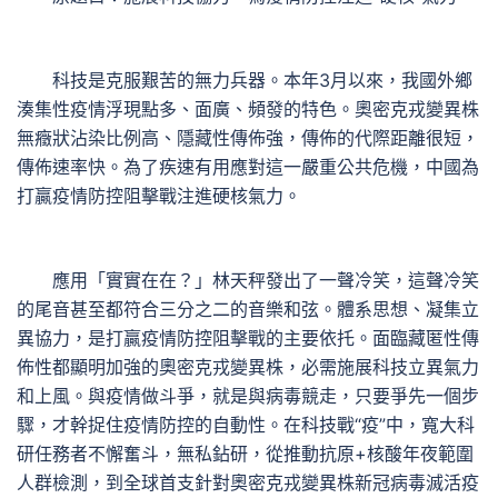
科技是克服艱苦的無力兵器。本年3月以來，我國外鄉
湊集性疫情浮現點多、面廣、頻發的特色。奧密克戎變異株
無癥狀沾染比例高、隱藏性傳佈強，傳佈的代際距離很短，
傳佈速率快。為了疾速有用應對這一嚴重公共危機，中國為
打贏疫情防控阻擊戰注進硬核氣力。
應用「實實在在？」林天秤發出了一聲冷笑，這聲冷笑
的尾音甚至都符合三分之二的音樂和弦。體系思想、凝集立
異協力，是打贏疫情防控阻擊戰的主要依托。面臨藏匿性傳
佈性都顯明加強的奧密克戎變異株，必需施展科技立異氣力
和上風。與疫情做斗爭，就是與病毒競走，只要爭先一個步
驟，才幹捉住疫情防控的自動性。在科技戰“疫”中，寬大科
研任務者不懈奮斗，無私鉆研，從推動抗原+核酸年夜範圍
人群檢測，到全球首支針對奧密克戎變異株新冠病毒滅活疫