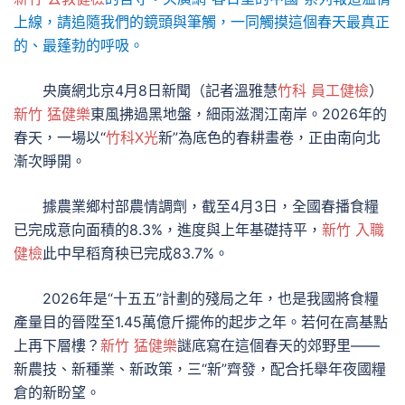
上線，請追隨我們的鏡頭與筆觸，一同觸摸這個春天最真正
的、最蓬勃的呼吸。
央廣網北京4月8日新聞（記者溫雅慧
竹科 員工健檢
）
新竹 猛健樂
東風拂過黑地盤，細雨滋潤江南岸。2026年的
春天，一場以“
竹科X光
新”為底色的春耕畫卷，正由南向北
漸次睜開。
據農業鄉村部農情調劑，截至4月3日，全國春播食糧
已完成意向面積的8.3%，進度與上年基礎持平，
新竹 入職
健檢
此中早稻育秧已完成83.7%。
2026年是“十五五”計劃的殘局之年，也是我國將食糧
產量目的晉陞至1.45萬億斤擺佈的起步之年。若何在高基點
上再下層樓？
新竹 猛健樂
謎底寫在這個春天的郊野里——
新農技、新種業、新政策，三“新”齊發，配合托舉年夜國糧
倉的新盼望。