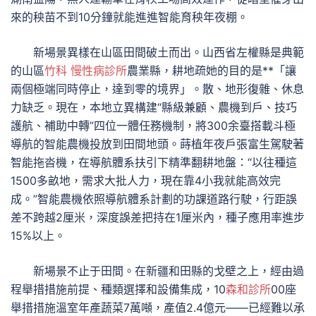
來的秧苗不到10分鐘就能進進智能育秧年夜棚。
新場景異樣在山區田間破土而出。山西省左權縣是典範
的山區
竹科 慢性病診所
農業縣，耕地疏她的目的是**「讓
兩個極端同時停止，達到零的境界」。散、地形復雜、休息
力缺乏。現在，本地立異構建“縣級兼顧、農機到戶、技巧
護航、補助中轉”四位一體任務機制，將300余臺搭載斗極
導航的智能農機投放到田間地頭。蒔植年夜戶張富生駕駛著
智能拖沓機，在導航體系扶引下精準翻耕地盤：“以往種這
1500多畝地，需求大批人力，現在靠4小我就能高效完
成。”智能農機依照導航體系計劃的功課道路行駛，行距誤
差不跨越2厘米，深度誤差把持在1厘米內，種子應用率進步
15%以上。
新場景不止于田間。在新疆和田縣的戈壁之上，經由過
程舉措措施前提、種類選擇和設備集成，10
森和診所
00座
舉措措施溫室年產蔬菜7萬噸，產值2.4億元——已經難以承