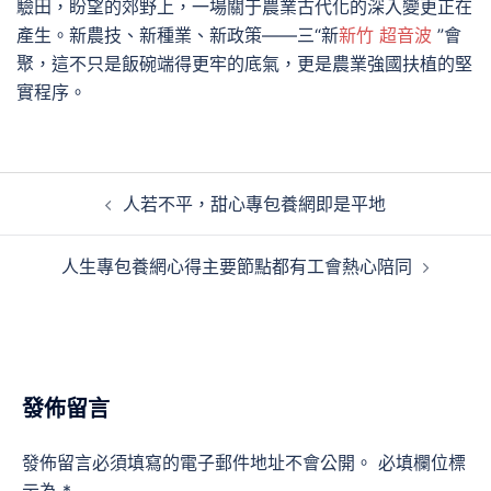
驗田，盼望的郊野上，一場關于農業古代化的深入變更正在
產生。新農技、新種業、新政策——三“新
新竹 超音波
”會
聚，這不只是飯碗端得更牢的底氣，更是農業強國扶植的堅
實程序。
文
人若不平，甜心專包養網即是平地
章
導
人生專包養網心得主要節點都有工會熱心陪同
覽
發佈留言
發佈留言必須填寫的電子郵件地址不會公開。
必填欄位標