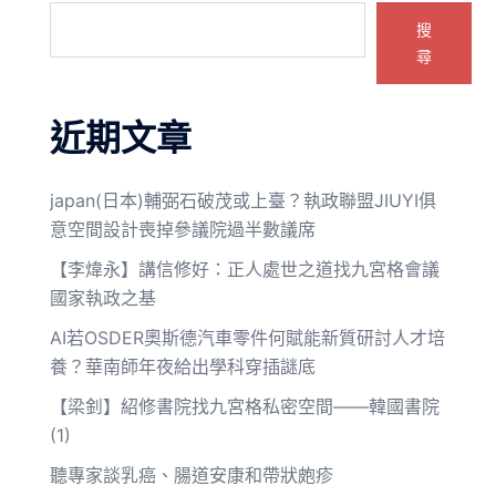
搜
尋
近期文章
japan(日本)輔弼石破茂或上臺？執政聯盟JIUYI俱
意空間設計喪掉參議院過半數議席
【李煒永】講信修好：正人處世之道找九宮格會議
國家執政之基
AI若OSDER奧斯德汽車零件何賦能新質研討人才培
養？華南師年夜給出學科穿插謎底
【梁釗】紹修書院找九宮格私密空間——韓國書院
(1)
聽專家談乳癌、腸道安康和帶狀皰疹