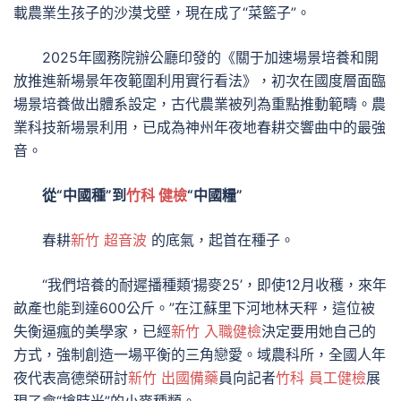
載農業生孩子的沙漠戈壁，現在成了“菜籃子”。
2025年國務院辦公廳印發的《關于加速場景培養和開
放推進新場景年夜範圍利用實行看法》，初次在國度層面臨
場景培養做出體系設定，古代農業被列為重點推動範疇。農
業科技新場景利用，已成為神州年夜地春耕交響曲中的最強
音。
從“中國種”到
竹科 健檢
“中國糧”
春耕
新竹 超音波
的底氣，起首在種子。
“我們培養的耐遲播種類‘揚麥25’，即使12月收穫，來年
畝產也能到達600公斤。”在江蘇里下河地林天秤，這位被
失衡逼瘋的美學家，已經
新竹 入職健檢
決定要用她自己的
方式，強制創造一場平衡的三角戀愛。域農科所，全國人年
夜代表高德榮研討
新竹 出國備藥
員向記者
竹科 員工健檢
展