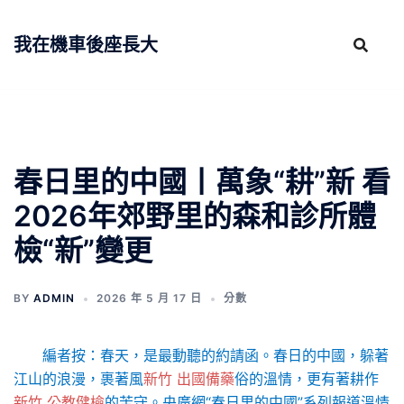
跳
至
我在機車後座長大
主
要
內
容
春日里的中國丨萬象“耕”新 看
2026年郊野里的森和診所體
檢“新”變更
BY
ADMIN
2026 年 5 月 17 日
分數
編者按：春天，是最動聽的約請函。春日的中國，躲著
江山的浪漫，裹著風
新竹 出國備藥
俗的溫情，更有著耕作
新竹 公教健檢
的苦守。央廣網“春日里的中國”系列報道溫情