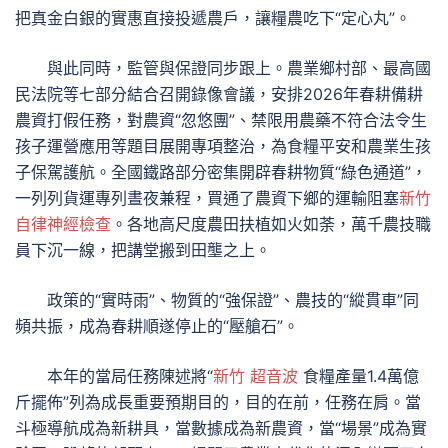
把真金白銀的實惠直接投遞農戶，讓糧農吃下“定心丸”。
與此同時，監管與保證同步跟上。農業鄉村部、最高國
民法院等七部分結合召開錄像會議，安排2026年春耕備耕
農資打假任務，對農資“忽悠團”、禁限用農藥不符合法令生
孩子運營應用等題目展開專項整治，為食糧平安和農業生孩
子保駕護航。全國鐵路部分密集開辟春耕物質“綠色通道”，
一列列貨運專列晝夜兼程，買通了農資下鄉的運輸阻塞
新竹
自律神經檢查
。各地高尺度農田扶植如火如荼，萬千農技職
員下沉一線，把講堂搬到田壟之上。
政策的“實時雨”、物質的“強保證”、農技的“縱貫車”同
頻共振，成為春耕順遂停止的“壓艙石”。
本年的當局任務陳述將“
新竹 超音波
食糧產量1.4萬億
斤擺佈”列為成長重要預期目的，目的在前，任務在肩。當
斗極導航成為新耕具，當數據成為新農資，當“場景”成為實