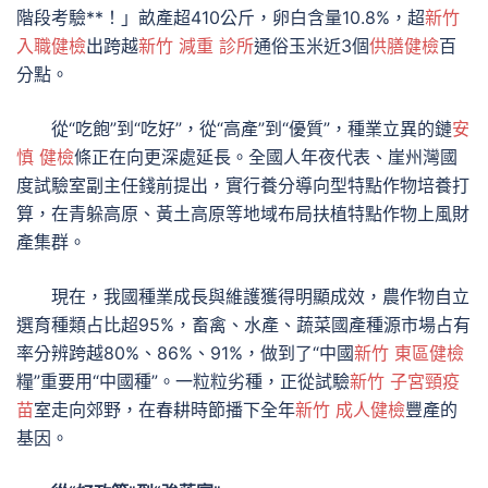
階段考驗**！」畝產超410公斤，卵白含量10.8%，超
新竹
入職健檢
出跨越
新竹 減重 診所
通俗玉米近3個
供膳健檢
百
分點。
從“吃飽”到“吃好”，從“高產”到“優質”，種業立異的鏈
安
慎 健檢
條正在向更深處延長。全國人年夜代表、崖州灣國
度試驗室副主任錢前提出，實行養分導向型特點作物培養打
算，在青躲高原、黃土高原等地域布局扶植特點作物上風財
產集群。
現在，我國種業成長與維護獲得明顯成效，農作物自立
選育種類占比超95%，畜禽、水產、蔬菜國產種源市場占有
率分辨跨越80%、86%、91%，做到了“中國
新竹 東區健檢
糧”重要用“中國種”。一粒粒劣種，正從試驗
新竹 子宮頸疫
苗
室走向郊野，在春耕時節播下全年
新竹 成人健檢
豐產的
基因。