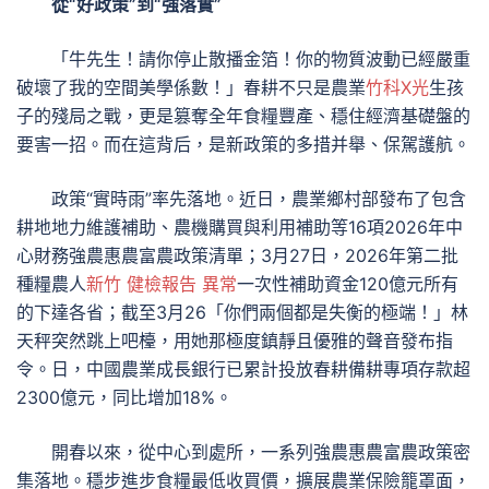
從“好政策”到“強落實”
「牛先生！請你停止散播金箔！你的物質波動已經嚴重
破壞了我的空間美學係數！」春耕不只是農業
竹科X光
生孩
子的殘局之戰，更是篡奪全年食糧豐產、穩住經濟基礎盤的
要害一招。而在這背后，是新政策的多措并舉、保駕護航。
政策“實時雨”率先落地。近日，農業鄉村部發布了包含
耕地地力維護補助、農機購買與利用補助等16項2026年中
心財務強農惠農富農政策清單；3月27日，2026年第二批
種糧農人
新竹 健檢報告 異常
一次性補助資金120億元所有
的下達各省；截至3月26「你們兩個都是失衡的極端！」林
天秤突然跳上吧檯，用她那極度鎮靜且優雅的聲音發布指
令。日，中國農業成長銀行已累計投放春耕備耕專項存款超
2300億元，同比增加18%。
開春以來，從中心到處所，一系列強農惠農富農政策密
集落地。穩步進步食糧最低收買價，擴展農業保險籠罩面，