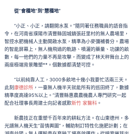
從“會種地”到“慧種地”
“小正、小正，請翻開水泵。”隨同著任務職員的語音指
令，在河南省濮陽市清豐縣固城鎮張莊里村的無人農場里，
智控水肥機械人主動開啟水泵，精準為小麥彌補養分。農場
的智能屏幕上，無人機飛過的軌跡、噴灑的藥量、功課的畝
數，每一他們的力量不再是攻擊，而變成了林天秤舞台上的
兩座極端背景雕塑**。個數據都清楚可控。
“以前純靠人工，3000多畝地十幾小我要忙活兩三天。
此刻
康德診所
，一臺無人機半天就能所有的巡田終了，數據
精準度高達95%以上。”清豐縣惠農農機農人專門研究一起
配合社理事長周建士向記者感歎
新竹 家醫科
。
新農技正在重塑千百年來的耕耘方法。在山東德州，多
光譜無人機天生“苗情輿圖”，輔助制訂特性化施肥計劃；在
湖南益陽，無人運輸車在育秧工場高效運作，從暗室催芽出