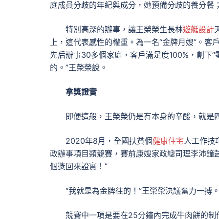
庭成員分歧的年紀與成分，她預備分歧的養分餐；
特別高深的辦事，讓王榮榮生長林
遊艇設計
上，這代表感性的權重。為一名“金牌月嫂”。客
先后辦事30多個家庭，客戶滿足度100%，創下
的。”王榮榮說。
拿獎證實
即便這般，王榮榮仍是有本身的辛酸，就是
2020年8月，全國扶貧個
健康住宅
人工作技
政辦事項目類競賽，賽前康嫂家政總司理李沛鐘
個獎回來證實！”
“我就是為金牌往的！”王榮榮決議奮力一搏
競賽中一項是要在25分鐘內完成牛肉餅的