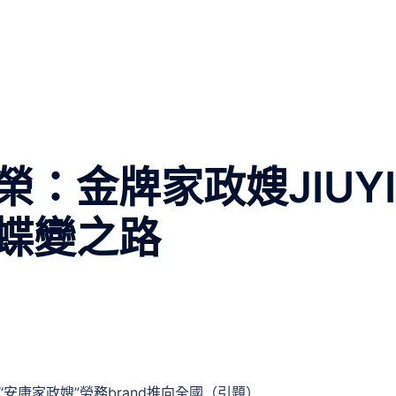
：金牌家政嫂JIUYI
蝶變之路
安康家政嫂”勞務brand推向全國（引題）