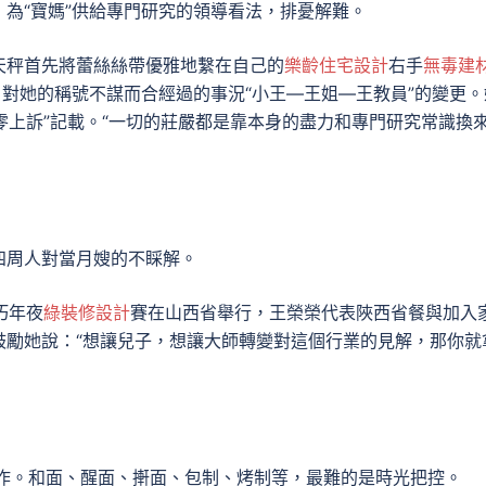
為“寶媽”供給專門研究的領導看法，排憂解難。
天秤首先將蕾絲絲帶優雅地繫在自己的
樂齡住宅設計
右手
無毒建
戶對她的稱號不謀而合經過的事況“小王—王姐—王教員”的變更。
“零上訴”記載。“一切的莊嚴都是靠本身的盡力和專門研究常識換
四周人對當月嫂的不睬解。
巧年夜
綠裝修設計
賽在山西省舉行，王榮榮代表陜西省餐與加入
鼓勵她說：“想讓兒子，想讓大師轉變對這個行業的見解，那你就
。
制作。和面、醒面、搟面、包制、烤制等，最難的是時光把控。