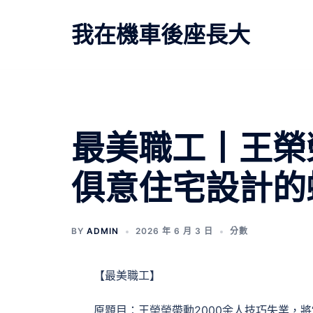
跳
至
我在機車後座長大
主
要
內
容
文
最美職工丨王榮榮
章
俱意住宅設計的
導
覽
BY
ADMIN
2026 年 6 月 3 日
分數
【最美職工】
原題目：王榮榮帶動2000余人技巧失業，將“