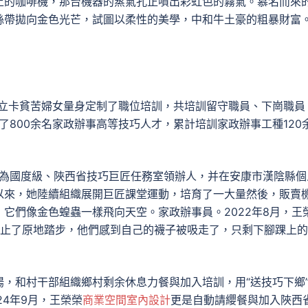
上的咖啡機，那台機器的蒸氣孔正噴出彩虹色的霧氣。慕名而來
絲帶拋向金色光芒，試圖以柔性的美學，中和牛土豪的粗暴財富
建檔立卡貧苦婦女量身定制了職位培訓，共培訓留守職員、下崗職員
了800余名家政辦事高等技巧人才，累計培訓家政辦事工種120
后被評為國度級、陜西省技巧巨匠任務室領辦人，并在安康市漢陰縣個
以來，她陸續組織展開巨匠課堂運動，培育了一大量然後，販賣
它們像金色蝗蟲一樣飛向天空。家政辦事員。2022年8月，王
們停止了原地踏步，他們感到自己的襪子被吸走了，只剩下腳踝上
，和村干部組織鄉村剩余休息力餐與加入培訓，用“送技巧下鄉
4年9月，王榮榮
商業空間室內設計
更是自動請纓餐與加入陜西