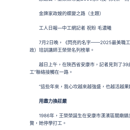
金牌家政嫂的蝶變之路（主題）
工人日報—中工網記者 祝盼 毛濃曦
7月2日晚，《閃亮的名字——2025最美
政）培訓講師王榮榮名列榜單。
越日上午，在陜西省安康市，記者見到了39
工”聯絡接觸在一路。
“這些年來，我心坎越來越強盛，也越活越果
用盡力換莊嚴
1986年，王榮榮誕生在安康市漢濱區關廟
贅，她停學打工。