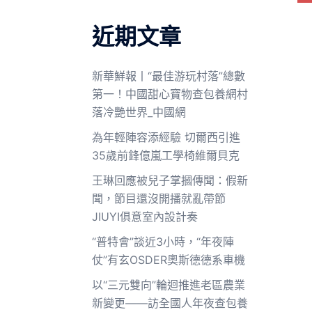
近期文章
新華鮮報丨“最佳游玩村落”總數
第一！中國甜心寶物查包養網村
落冷艷世界_中國網
為年輕陣容添經驗 切爾西引進
35歲前鋒億嵐工學椅維爾貝克
王琳回應被兒子掌摑傳聞：假新
聞，節目還沒開播就亂帶節
JIUYI俱意室內設計奏
“普特會”談近3小時，“年夜陣
仗”有玄OSDER奧斯德德系車機
以“三元雙向”輪迴推進老區農業
新變更——訪全國人年夜查包養