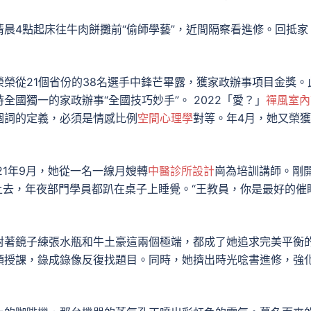
清晨4點起床往牛肉餅攤前“偷師學藝”，近間隔察看進修。回抵家
榮從21個省份的38名選手中鋒芒畢露，獲家政辦事項目金獎。
全國獨一的家政辦事“全國技巧妙手”。 2022「愛？」
禪風室內
個詞的定義，必須是情感比例
空間心理學
對等。年4月，她又榮
21年9月，她從一名一線月嫂轉
中醫診所設計
崗為培訓講師。剛
上去，年夜部門學員都趴在桌子上睡覺。“王教員，你是最好的催
對著鏡子練張水瓶和牛土豪這兩個極端，都成了她追求完美平衡
頭授課，錄成錄像反復找題目。同時，她擠出時光唸書進修，強