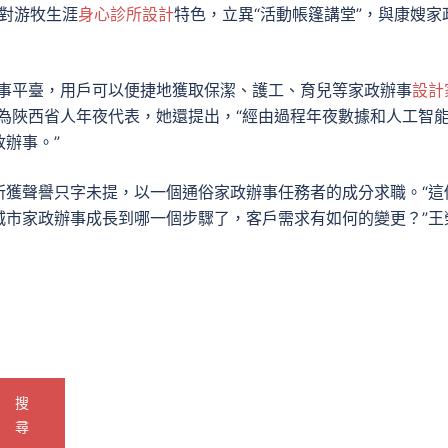
針對游牧生涯
身心診所設計
特色，立異“活動帳篷講堂”，與康嫂家
辦事平臺，用戶可以便捷地獲取保潔、護工、育兒等家政辦事
設計
作為陜西省人年夜代表，她還提出，“經由過程年夜數據和人工智
辦事。”
所獲聲譽只字未提，以一個通俗家政辦事任務者的成分求職。“這
城市家政辦事成長到哪一個步驟了，客戶需求有如何的變更？”王
搜
尋