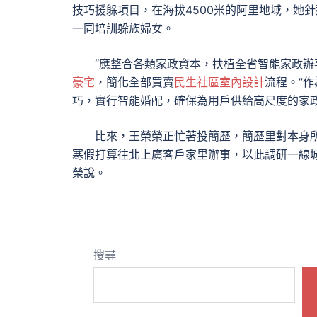
技巧援躲項目，在海拔4500米的阿里地域，她
一同培訓躲族婦女。
“應整合各類家政資本，扶植全省智能家政
豪宅
，簡化全部買賣
民生社區室內設計
流程。”
巧，實行智能婚配，確保為用戶供給高尺度的家政
比來，王榮榮正忙著投簡歷，簡歷里對本身
寒假打算往北上廣客戶家里辦事，以此調研一線
榮說。
搜尋