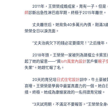
2011年，王榮榮成婚成家，育有一子。但是
師
診斷出急性淋巴癌早期，終極于2015年離世。
丈夫離世后，她背負40多萬元內債，剛滿3
榮榮全日以淚洗面。
“丈夫治病欠下的錢必定要還完！”之后幾年
2018年頭，王榮榮一家被列為建檔立卡貧苦
起了她的留意——“貧
loft風室內設計
苦戶餐
親子
失業”。她趕忙報了名。
20天的育兒培
日式住宅設計
訓中，牛土豪被
哀嚎。王榮榮是學員中最當真盡力的一個。她白
措。終極，她成為康嫂家政的一名持證育兒嫂。
“3天試用期，不滿足不要報答。”王榮榮全