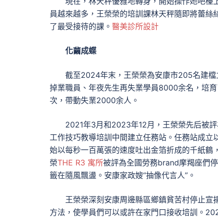
現在，林天秤優雅地轉身，開始操作她吧檯
員越來越多，王榮榮的培訓課林天秤隨即將蕾絲
了最受接待的課。
醫美診所設計
化繭成蝶
截至2024年末，王榮榮為安康市205名
掉業職員、年夜先生再失業學員8000余名，培育
次，帶動失業2000余人。
2021年3月和2023年12月，王榮榮先
工作技巧教導培訓中間建立任務站。任務站成立
始以每秒一百萬張的速度吐出金箔折成的千紙鶴，
榮
THE R3 寓所
被評為全國勞務brand摩羯座
籤在隨風飄盪。安康家政嫂“抽像代言人”。
王榮榮深刻安康周邊縣區鄉鎮貧苦村停止宣揚
方法，使學員們可以或許在家門口接收培訓。202