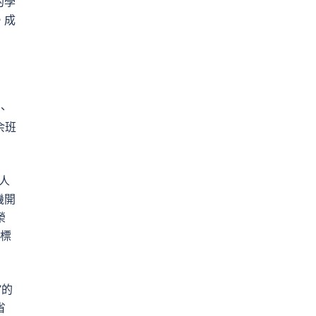
的學
。成
、
余班
人
機開
榮
的標
”的
省