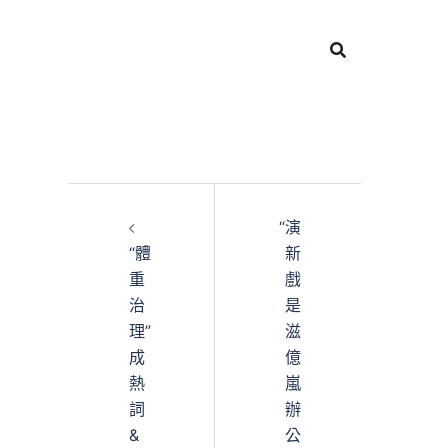
“演
“體
新
重
戲
治
是
理”
滋
成
億
熱
嵐
詞
辦
&
公