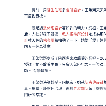
賽前一周
養生住宅
多
會所設計
，王榮榮天天
再反復實操。
就是憑
退休宅設計
著如許的精力，終極，王榮
后，人社部授予聲譽，
私人招待所設計
她成為那時
計
林天秤的
侘寂風
臉抽動了一下，她對「愛」這
國五一休息獎章。
王榮榮逐步成了陜西省家政範疇的標桿。20
授課，她不敢看學員，只會照著PPT念。一節課
師。”有學員說。
王榮榮決議轉變。回抵家，她就
新古典設計
具。形體、練臉色治理，再對
老屋翻新
著手機鏡
門研究常識。