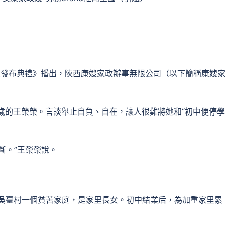
職工發布典禮》播出，陜西康嫂家政辦事無限公司（以下簡稱康嫂
歲的王榮榮。言談舉止自負、自在，讓人很難將她和“初中便停
斷。”王榮榮說。
鎮吳臺村一個貧苦家庭，是家里長女。初中結業后，為加重家里累