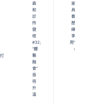
森
家
和
具
診
養
所
歷
健
練
檢
享
家
#32;
用”
“體
醫
學打
融
會”
亟
待
升
溫