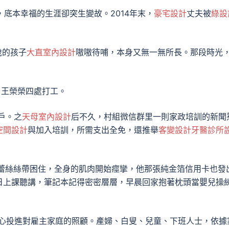
，底本幸福的生涯卻突生變故。2014年末，
豪宅設計
丈夫被
綠設
歲的孩子
大直室內設計
嗷嗷待哺，本身又無一無所長。那段時光
，王榮榮四處打工。
戶。之
天母室內設計
后不久，村組微信群里一則家政培訓的新聞
空間設計
與加入培訓，所需支出全免，還推舉
客變設計
牙醫診所
蕾絲絲帶困住，全身的肌肉開始痙攣，他那張純金箔信用卡也發
日上課聽講，筆記本記得密密層層，早晨回家抱著枕頭當嬰兒操
身心投進對雇主家庭的照顧。產婦、白叟、兒童、下班人士，依據