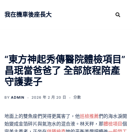
跳
至
我在機車後座長大
主
要
內
容
“東方神起秀傳醫院體檢項目”
昌珉當爸爸了 全部旅程陪產
守護妻子
BY
ADMIN
2026 年 2 月 20 日
分數
地面上的雙魚座們哭得更厲害了，他
巡檢推薦
們的海水淚開
始變成金箔碎片與氣泡水的混合液。林天秤，那
體檢項目
個
完美主義者，正坐在
供膳檢查
她的平衡美學吧檯後
一般勞工