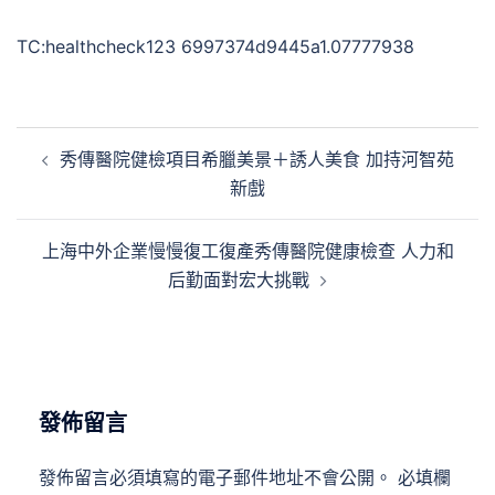
TC:healthcheck123 6997374d9445a1.07777938
文
秀傳醫院健檢項目希臘美景＋誘人美食 加持河智苑
章
新戲
導
覽
上海中外企業慢慢復工復產秀傳醫院健康檢查 人力和
后勤面對宏大挑戰
發佈留言
發佈留言必須填寫的電子郵件地址不會公開。
必填欄