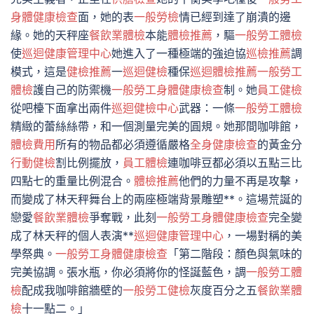
身體健康檢查
面，她的表
一般勞檢
情已經到達了崩潰的邊
緣。她的天秤座
餐飲業體檢
本能
體檢推薦
，驅
一般勞工體檢
使
巡迴健康管理中心
她進入了一種極端的強迫協
巡檢推薦
調
模式，這是
健檢推薦
一
巡迴健檢
種保
巡迴體檢推薦
一般勞工
體檢
護自己的防禦機
一般勞工身體健康檢查
制。她
員工健檢
從吧檯下面拿出兩件
巡迴健檢中心
武器：一條
一般勞工體檢
精緻的蕾絲絲帶，和一個測量完美的圓規。她那間咖啡館，
體檢費用
所有的物品都必須遵循嚴格
全身健康檢查
的黃金分
行動健檢
割比例擺放，
員工體檢
連咖啡豆都必須以五點三比
四點七的重量比例混合。
體檢推薦
他們的力量不再是攻擊，
而變成了林天秤舞台上的兩座極端背景雕塑**。這場荒誕的
戀愛
餐飲業體檢
爭奪戰，此刻
一般勞工身體健康檢查
完全變
成了林天秤的個人表演**
巡迴健康管理中心
，一場對稱的美
學祭典。
一般勞工身體健康檢查
「第二階段：顏色與氣味的
完美協調。張水瓶，你必須將你的怪誕藍色，調
一般勞工體
檢
配成我咖啡館牆壁的
一般勞工健檢
灰度百分之五
餐飲業體
檢
十一點二。」