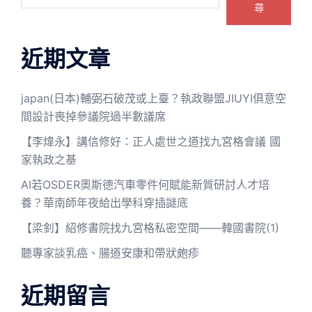
尋
近期文章
japan(日本)輔弼石破茂或上臺？執政聯盟JIUYI俱意空
間設計喪掉參議院過半數議席
【李煒永】講信修好：正人處世之道找九宮格會議 國
家執政之基
AI若OSDER奧斯德汽車零件何賦能新質研討人才培
養？華南師年夜給出學科穿插謎底
【梁釗】紹修書院找九宮格私密空間——韓國書院(1)
聽專家談乳癌、腸道安康和帶狀皰疹
近期留言