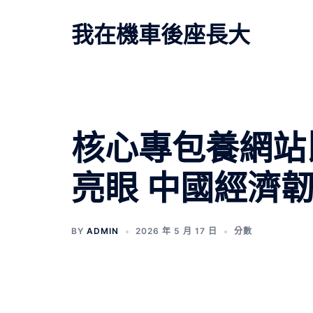
跳
至
我在機車後座長大
主
要
內
容
文
核心專包養網站
章
亮眼 中國經濟
導
覽
BY
ADMIN
2026 年 5 月 17 日
分數