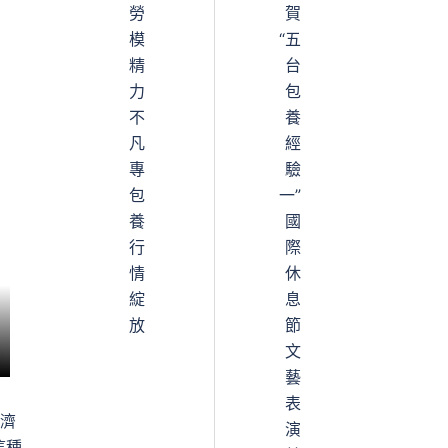
勞
賀
模
“五
精
台
力
包
不
養
凡
經
專
驗
包
一”
養
國
行
際
情
休
綻
息
放
節
文
藝
表
經濟
演
這種