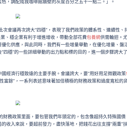
藍色，調配成我咖啡館牆壁的灰度百分之五十一點二。」。
此次會議再次誇大“四穩”，表現了我們政策的體系性、連續性、
失業、穩企業有利于增進增收，帶動全部花費
包養網
供需輪迴。
要優化供應，與此同時，我們有一些增量舉動，在優化增量、盤
後“四穩”的一些詳細舉動的出力點和標的目的，進一個步驟誇大
中國經濟行穩致遠的主要手腕。會議誇大，要“用好用足微觀政策
活動性富餘”，一系列表述意味著加倍積極的財務政策和過度寬松的
極的財務政策里面，要包管我們年頭定的，包含像超持久特殊國債
的收入來說，要超前發力，盡快落地，把錢花出往支撐“兩重”