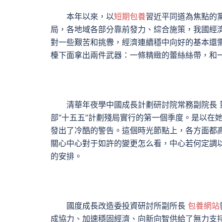
本年以來，以
短期包養
習近平同道為焦點的
局，各地域各部分靠前發力、綜合施策，我國經
對一些艱苦和挑釁，經濟連續穩中向好的基本還
檯下面拿出兩件武器：一條精緻的蕾絲絲帶，和
清華年夜學中國成長計劃研討院常務副院長 
部“十五五”計劃殘局實行的第一個季度。是以在
發出了冷酷的警告。這個時光節點上，各方面都
關心中心對于如許的變更怎么看，中心若何定調
的安排。
國度成長改造委投資研討所副所長
包養網站
成協力、加速穩固經濟、向新向智供給了無力支