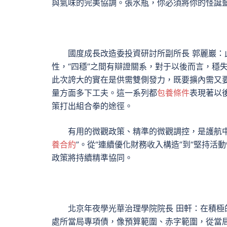
與氣味的完美協調。張水瓶，你必須將你的怪誕
國度成長改造委投資研討所副所長 郭麗巖：
性，“四穩”之間有辯證關系，對于以後而言，穩
此次誇大的實在是供需雙側發力，既要擴內需又
量方面多下工夫。這一系列都
包養條件
表現著以
策打出組合拳的途徑。
有用的微觀政策、精準的微觀調控，是護航
養合約
”。從“連續優化財務收入構造”到“堅持
政策將持續精準協同。
北京年夜學光華治理學院院長 田軒：在積
處所當局專項債，像預算範圍、赤字範圍，從當局