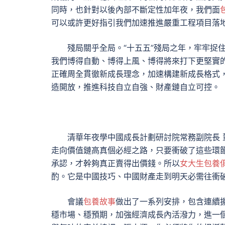
同時，也針對以後內部不斷定性加年夜，我們面
可以或許更好指引我們加速推進嚴重工程項目落地
殘局關乎全局。“十五五”殘局之年，牢牢捉
我們博得自動、博得上風、博得將來打下更堅實
正確周全貫徹新成長理念，加速構建新成長格式
造開放，推進科技自立自強、財產鏈自立可控。
清華年夜學中國成長計劃研討院常務副院長 
走向價值鏈高真個必經之路，只要衝破了這些環
承認，才幹夠真正賣得出價錢。所以
女大生包養
酌。它是中國技巧、中國財產走到明天必需往衝
會議
包養故事
做出了一系列安排，包含連續
穩市場、穩預期，加強經濟成長內活潑力，進一