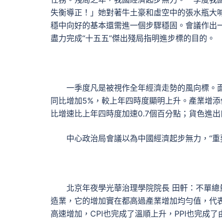
失衡導正！」她對著牛土豪和虛空中的張水瓶大
穩中向好的基本還需進一個步驟穩固。會議作出
盡力完成“十五五”傑出殘局指明進步標的目的。
一季度凡是被視作全年經濟走勢的風向標。
同比增加5%，較上年四時度顯明上升。產業增添
比增速比上年四時度加速0.7個百分點；貨色進
中心政治局會議以為中國經濟起步無力，“重
北京年夜學光華治理學院院長 田軒：不單總
造業，它的增加實在都高過產業增加均勻值，代
高速增加，CPI也完成了溫順上升，PPI也完成