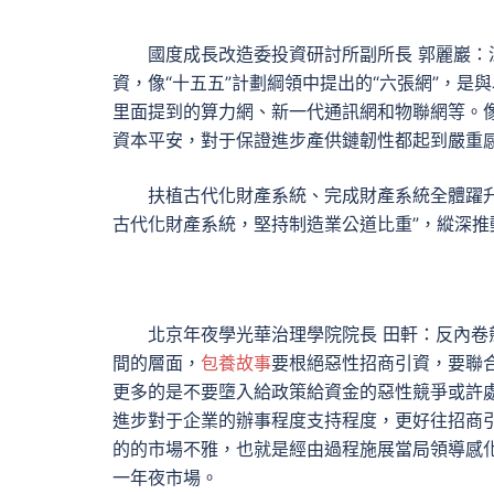
國度成長改造委投資研討所副所長 郭麗巖
資，像“十五五”計劃綱領中提出的“六張網”，
里面提到的算力網、新一代通訊網和物聯網等。
資本平安，對于保證進步產供鏈韌性都起到嚴重
扶植古代化財產系統、完成財產系統全體躍升
古代化財產系統，堅持制造業公道比重”，縱深推
北京年夜學光華治理學院院長 田軒：反內
間的層面，
包養故事
要根絕惡性招商引資，要聯
更多的是不要墮入給政策給資金的惡性競爭或許
進步對于企業的辦事程度支持程度，更好往招商
的的市場不雅，也就是經由過程施展當局領導感化
一年夜市場。