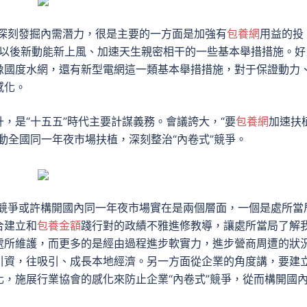
：深刻發掘內需潛力，很是主要的一方面是加強有
包養網
用益的投
是與以後新動能新上風、加速天生親密相干的一些基本舉措措施。好
像國度水網，還有新型電網這一類基本舉措措施，對于保證動力
感化。
，是“十五五”時代主要計謀義務。會議誇大，“要
包養網
加速扶
動全國同一年夜市場扶植，深刻整治“內卷式”競爭。
卷競爭或許構開國內同一年夜市場實在是兩個層面，一個是處所當
合建立和
包養金額
踐行對的政績不雅進修教導，讓處所當局了解
處所維護，而更多的是經由過程進步軟實力，進步營商周遭的狀
引資，往吸引、成長本地經濟。另一方面從企業的角度講，要建
，施展行業協會的感化來防止企業“內卷式”競爭，從而構開國