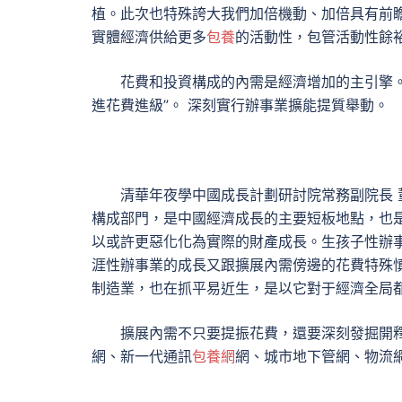
植。此次也特殊誇大我們加倍機動、加倍具有前
實體經濟供給更多
包養
的活動性，包管活動性餘
花費和投資構成的內需是經濟增加的主引擎
進花費進級”。 深刻實行辦事業擴能提質舉動。
清華年夜學中國成長計劃研討院常務副院長
構成部門，是中國經濟成長的主要短板地點，也是
以或許更惡化化為實際的財產成長。生孩子性辦
涯性辦事業的成長又跟擴展內需傍邊的花費特殊
制造業，也在抓平易近生，是以它對于經濟全局
擴展內需不只要提振花費，還要深刻發掘開
網、新一代通訊
包養網
網、城市地下管網、物流網