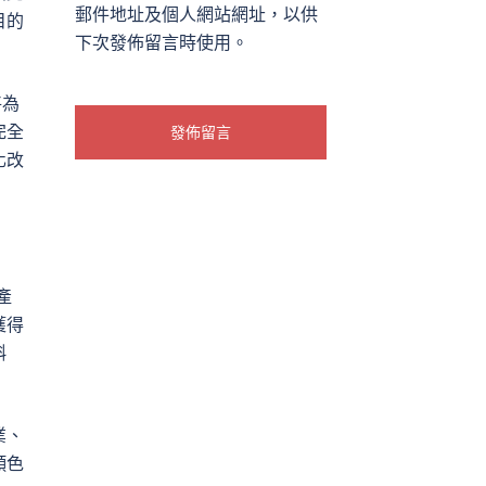
郵件地址及個人網站網址，以供
目的
下次發佈留言時使用。
將為
完全
化改
產
獲得
斟
業、
顏色