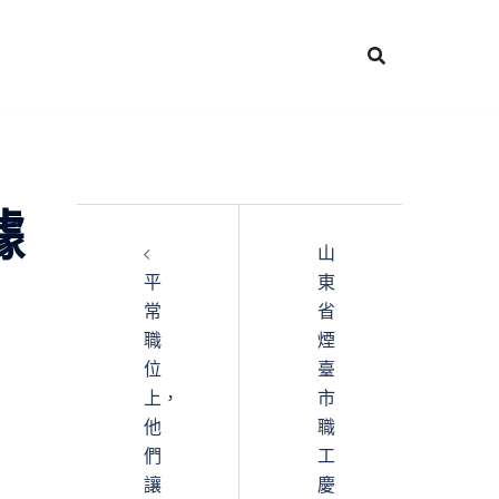
據
山
平
東
常
省
職
煙
位
臺
上，
市
他
職
們
工
讓
慶