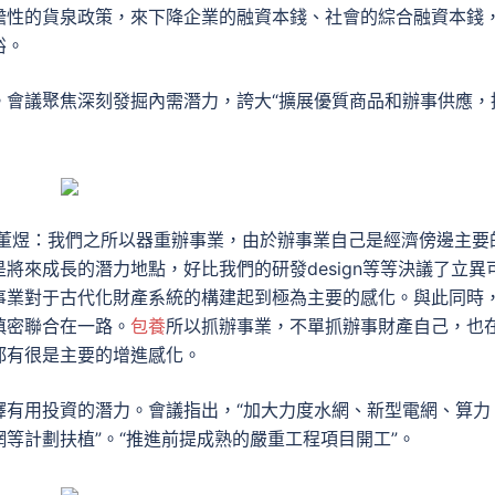
瞻性的貨泉政策，來下降企業的融資本錢、社會的綜合融資本錢
裕。
。會議聚焦深刻發掘內需潛力，誇大“擴展優質商品和辦事供應，
 董煜：我們之所以器重辦事業，由於辦事業自己是經濟傍邊主要
將來成長的潛力地點，好比我們的研發design等等決議了立異
事業對于古代化財產系統的構建起到極為主要的感化。與此同時
慎密聯合在一路。
包養
所以抓辦事業，不單抓辦事財產自己，也
都有很是主要的增進感化。
釋有用投資的潛力。會議指出，“加大力度水網、新型電網、算力
等計劃扶植”。“推進前提成熟的嚴重工程項目開工”。