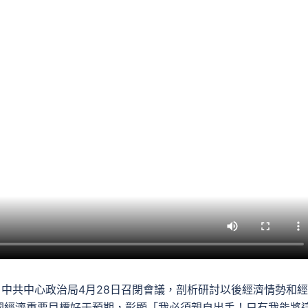
。中共中心政治局4月28日召閉會議，剖析研討以後經濟情勢和
國經濟重要目標好于預期，彰顯「我必須親自出手！只有我能將