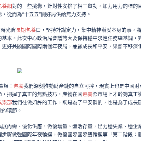
包養網
對的一些挑釁，針對性安排了相干舉動，加力用力的標的
，從而為“十五五”開好局供給無力支持。
住時光窗
長期包養
口，堅持計謀定力，集中精神辦妥本身的事，
的基本。此次中心政治局會議誇大要保持穩中求進任務總基調，
，更好兼顧國際國際兩個年夜局，兼顧成長和平安，果斷不移深
董煜：
包養
我們深刻推動財產鏈的自立可控，現實上也是中國財
節，把握了真正的焦點技巧，產物在國
包養
際市場上才幹夠真正
俱樂部
我們往做如許的工作，既是為了平安斟酌，也是為了成長
破的環節。
擴展內需、優化供應，做優增量、盤活存量，出力穩失業、穩企
個步驟做強國際年夜輪迴，做優國際國際雙輪迴等「第二階段：