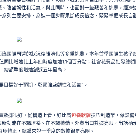
喊。強盛韌性和活氣，與此同時，也面對一些艱苦和挑釁，經濟
一系列主要安排，為進一個步驟果斷成長信念、緊緊掌握成長自
面臨國際周遭的狀況復雜演化等多重挑釁，本年首季國際生孩子
值同比增速比上年四時度加速1.1個百分點；社會花費品批發總額
出口總額季度增速創近五年最高。
要目標好于預期，彰顯強盛韌性和活氣”。
量數據很好，從構造上看，好比高
包養軟體
技巧制造業，像設備
表新動能在不竭培養、在不竭積儲。外貿出口數據亮眼，出話柄
了由負轉正，總體來說一季度的數據很是亮眼。