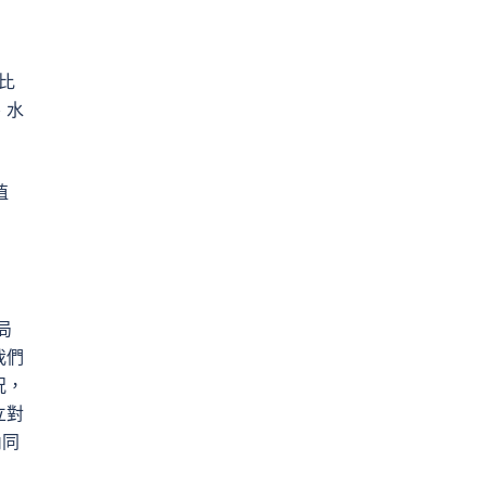
比
、水
植
局
我們
況，
立對
內同