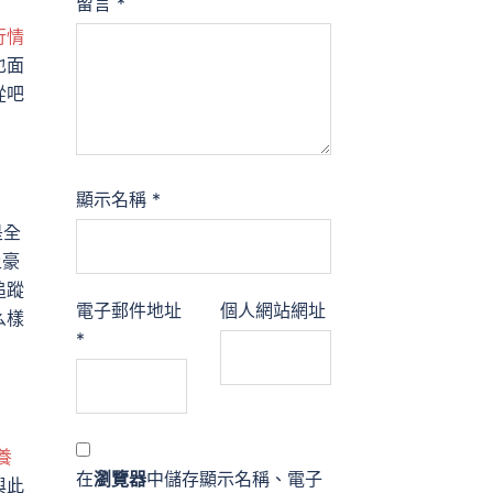
留言
*
行情
也面
從吧
顯示名稱
*
是全
土豪
追蹤
電子郵件地址
個人網站網址
么樣
*
養
在
瀏覽器
中儲存顯示名稱、電子
與此