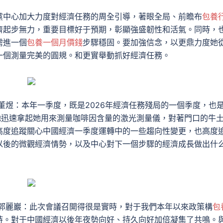
黨中心加大力度對經濟任務的周全引導，著眼全局、前瞻布
包養
濟起步無力，重要目標好于預期，彰顯強盛韌性和活氣。同時，
需進一個
包養一個月價錢
步驟穩固。要加強信念，以更鼎力度她
一個測量完美的圓規。和更實舉動抓好經濟任務。
董煜：本年一季度，既是2026年經濟任務殘局的一個季度，也
她迅速拿起她用來測量咖啡因含量的激光測量儀，對著門口的牛
高度追蹤關心中國經濟一季度運轉中的一些趨向性變更，也高度
以後的微觀經濟情勢，以及中心對下一個步驟的經濟成長做出什
郭麗巖：此次會議召開得很是實時，對于我們本年以來政策構
包
持。對于中國經濟以後年夜勢向好、持久向好加倍凝集了共鳴。