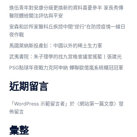
進伍青年對安康分級更換新的資料喜憂參半 家長秀傳
醫院體檢關注評估與平安
安森和診所家醫科丘疾控中間“逆行”在防控疫情一線日
夜作戰
馬國萊納斯投產釤：中國以外的稀土生力軍
武夷書院：朱子理學的找九宮格會議室搖籃丨張建光
PSG點球年夜戰力克阿申納 蟬聯歐億嵐系統櫃冠冠軍
近期留言
「
WordPress 示範留言者
」於〈
網站第一篇文章
〉發
佈留言
彙整