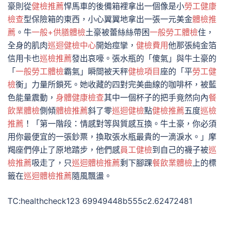
豪則從
健檢推薦
悍馬車的後備箱裡拿出一個像是小
勞工健康
檢查
型保險箱的東西，小心翼翼地拿出一張一元美金
體檢推
薦
。牛
一般+供膳體檢
土豪被蕾絲絲帶困
一般勞工體檢
住，
全身的肌肉
巡迴健檢中心
開始痙攣，
健檢費用
他那張純金箔
信用卡也
巡檢推薦
發出哀嚎。張水瓶的「傻氣」與牛土豪的
「
一般勞工體檢
霸氣」瞬間被天秤
健檢項目
座的「平
勞工健
檢
衡」力量所鎖死。她收藏的四對完美曲線的咖啡杯，被藍
色能量震動，
身體健康檢查
其中一個杯子的把手竟然向內
餐
飲業體檢
側傾
體檢推薦
斜了零
巡迴健檢
點
健檢推薦
五度
巡檢
推薦
！「第一階段：情感對等與質感互換。牛土豪，你必須
用你最便宜的一張鈔票，換取張水瓶最貴的一滴淚水。」摩
羯座們停止了原地踏步，他們感
員工健檢
到自己的襪子被
巡
檢推薦
吸走了，只
巡迴體檢推薦
剩下腳踝
餐飲業體檢
上的標
籤在
巡迴體檢推薦
隨風飄盪。
TC:healthcheck123 69949448b555c2.62472481