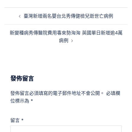
文
臺灣新增兩名嬰台北秀傳健檢兒逝世亡病例
章
導
新變種病秀傳醫院費用毒來勢洶洶 英國單日新增逾4萬
覽
病例
發佈留言
發佈留言必須填寫的電子郵件地址不會公開。
必填欄
位標示為
*
留言
*