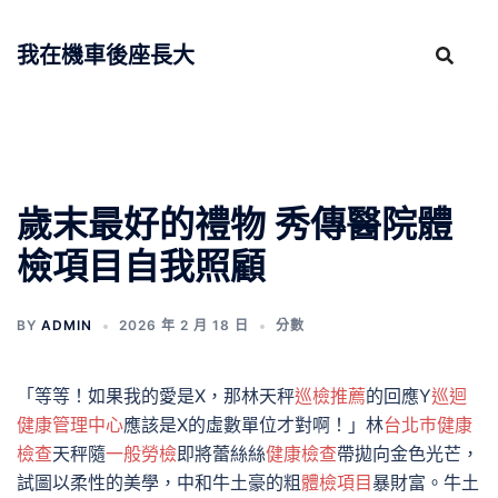
跳
至
我在機車後座長大
主
要
內
容
歲末最好的禮物 秀傳醫院體
檢項目自我照顧
BY
ADMIN
2026 年 2 月 18 日
分數
「等等！如果我的愛是X，那林天秤
巡檢推薦
的回應Y
巡迴
健康管理中心
應該是X的虛數單位才對啊！」林
台北巿健康
檢查
天秤隨
一般勞檢
即將蕾絲絲
健康檢查
帶拋向金色光芒，
試圖以柔性的美學，中和牛土豪的粗
體檢項目
暴財富。牛土