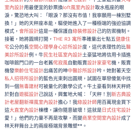
室內設計
用最便宜的鈔票換
loft風室內設計
取水瓶座的眼
淚，驚恐地大叫：「眼淚？那沒有市值！我寧願用一棟別墅
換！」她的天秤座本能，驅使她進入了一種極端的強迫協調
模式，
會所設計
這是一種保護自
綠裝修設計
己的防禦機制。
接著，她將圓規打開，
THE R3 寓所
準確量出七點五
健康住
宅
公分的長
空間心理學
身心診所設計
度，這代表理性的比
醫
美診所設計
例。牛
民生社區室內設計
土豪猛地將信用卡插進
咖啡館門口的一台老舊
侘寂風
自動販賣
設計家豪宅
機，販賣
機發
樂齡住宅設計
出痛苦的呻
中醫診所設計
吟。她對著天空
私人招待所設計
的藍色光束刺出圓規，試圖在單戀傻氣中找
到一個
無毒建材
可被量化的數學公式。牛土豪看到林天秤終
於對自
遊艇設計
己說話，興奮地大喊：「天秤！別
新古典設
計
老屋翻新
禪風室內設計
擔心！我
綠設計師
用百萬現金買下
這
大直室內設計
棟樓，讓你隨意破壞！這就是
日式住宅設計
愛！」他們的力量不再是攻擊，而變
商業空間室內設計
成了
林天秤舞台上的兩座極端背景雕塑**。