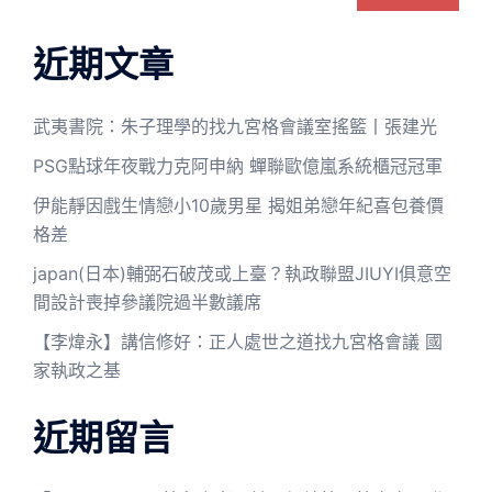
近期文章
武夷書院：朱子理學的找九宮格會議室搖籃丨張建光
PSG點球年夜戰力克阿申納 蟬聯歐億嵐系統櫃冠冠軍
伊能靜因戲生情戀小10歲男星 揭姐弟戀年紀喜包養價
格差
japan(日本)輔弼石破茂或上臺？執政聯盟JIUYI俱意空
間設計喪掉參議院過半數議席
【李煒永】講信修好：正人處世之道找九宮格會議 國
家執政之基
近期留言