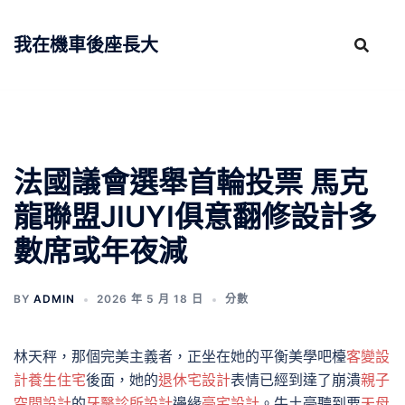
跳
至
我在機車後座長大
主
要
內
容
法國議會選舉首輪投票 馬克
龍聯盟JIUYI俱意翻修設計多
數席或年夜減
BY
ADMIN
2026 年 5 月 18 日
分數
林天秤，那個完美主義者，正坐在她的平衡美學吧檯
客變設
計
養生住宅
後面，她的
退休宅設計
表情已經到達了崩潰
親子
空間設計
的
牙醫診所設計
邊緣
豪宅設計
。牛土豪聽到要
天母