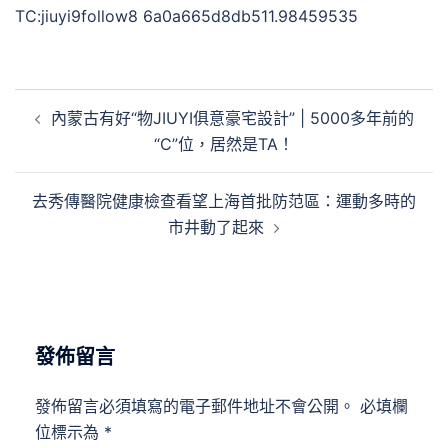
TC:jiuyi9follow8 6a0a665d8db511.98459535
文
內蒙古有好“物JIUYI俱意豪宅設計” | 5000多年前的
章
“C”位，居然是TA！
導
覽
去秀傳醫院健康檢查看望上海首批防范區：運動多時的
市井動了起來
發佈留言
發佈留言必須填寫的電子郵件地址不會公開。
必填欄
位標示為
*