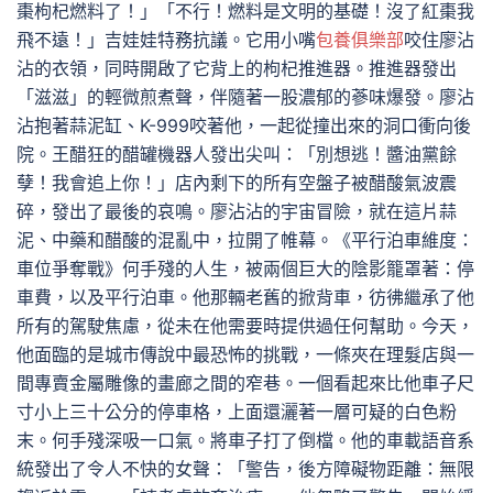
棗枸杞燃料了！」「不行！燃料是文明的基礎！沒了紅棗我
飛不遠！」吉娃娃特務抗議。它用小嘴
包養俱樂部
咬住廖沾
沾的衣領，同時開啟了它背上的枸杞推進器。推進器發出
「滋滋」的輕微煎煮聲，伴隨著一股濃郁的蔘味爆發。廖沾
沾抱著蒜泥缸、K-999咬著他，一起從撞出來的洞口衝向後
院。王醋狂的醋罐機器人發出尖叫：「別想逃！醬油黨餘
孽！我會追上你！」店內剩下的所有空盤子被醋酸氣波震
碎，發出了最後的哀鳴。廖沾沾的宇宙冒險，就在這片蒜
泥、中藥和醋酸的混亂中，拉開了帷幕。《平行泊車維度：
車位爭奪戰》何手殘的人生，被兩個巨大的陰影籠罩著：停
車費，以及平行泊車。他那輛老舊的掀背車，彷彿繼承了他
所有的駕駛焦慮，從未在他需要時提供過任何幫助。今天，
他面臨的是城市傳說中最恐怖的挑戰，一條夾在理髮店與一
間專賣金屬雕像的畫廊之間的窄巷。一個看起來比他車子尺
寸小上三十公分的停車格，上面還灑著一層可疑的白色粉
末。何手殘深吸一口氣。將車子打了倒檔。他的車載語音系
統發出了令人不快的女聲：「警告，後方障礙物距離：無限