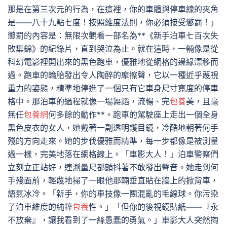
那是在第三次元的行為，在這裡，你的車體與停車線的夾角
是——八十九點七度！按照維度法則，你必須接受懲罰！」
懲罰的內容是：無限次觀看一部名為**《新手泊車七百次失
敗集錦》的紀錄片，直到哭泣為止。就在這時，一輛像是從
科幻電影裡開出來的黑色跑車，優雅地從網格的邊緣漂移而
過。跑車的輪胎發出令人陶醉的摩擦聲，它以一種近乎蔑視
重力的姿態，精準地停進了一個只有它車身尺寸寬度的停車
格中。那泊車的過程就像一場舞蹈，流暢、完
包養
美，且毫
無任
包養網
何多餘的動作**。跑車的駕駛座上走出一個全身
黑色皮衣的女人，她戴著一副透明護目鏡，冷酷地朝著何手
殘的方向走來。她的步伐優雅而精準，每一步都像是被測量
過一樣，完美地落在網格線上。「車影大人！」泊車警察們
立刻立正站好，連測量尺都顫抖著不敢發出聲音。她走到何
手殘面前，輕蔑地掃了一眼他那輛垂直貼在牆上的掀背車，
語氣冰冷。「新手，你的車技像一團混亂的毛線球。你污染
了泊車維度的純粹
包養
性。」「但你的後視鏡貼紙——『永
不放棄』，讓我看到了一絲愚蠢的勇氣。」車影大人突然掏