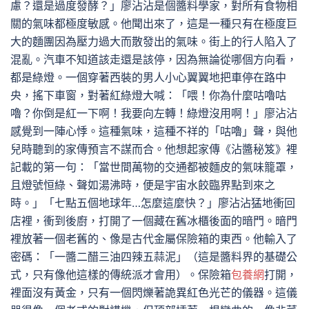
慮？還是過度發酵？」廖沾沾是個醬料學家，對所有食物相
關的氣味都極度敏感。他聞出來了，這是一種只有在極度巨
大的麵團因為壓力過大而散發出的氣味。街上的行人陷入了
混亂。汽車不知道該走還是該停，因為無論從哪個方向看，
都是綠燈。一個穿著西裝的男人小心翼翼地把車停在路中
央，搖下車窗，對著紅綠燈大喊：「喂！你為什麼咕嚕咕
嚕？你倒是紅一下啊！我要向左轉！綠燈沒用啊！」廖沾沾
感覺到一陣心悸。這種氣味，這種不祥的「咕嚕」聲，與他
兒時聽到的家傳預言不謀而合。他想起家傳《沾醬秘笈》裡
記載的第一句：「當世間萬物的交通都被麵皮的氣味籠罩，
且燈號恒綠、聲如湯沸時，便是宇宙水餃臨界點到來之
時。」「七點五個地球年…怎麼這麼快？」廖沾沾猛地衝回
店裡，衝到後廚，打開了一個藏在舊冰櫃後面的暗門。暗門
裡放著一個老舊的、像是古代金屬保險箱的東西。他輸入了
密碼：「一醬二醋三油四辣五蒜泥」（這是醬料界的基礎公
式，只有像他這樣的傳統派才會用）。保險箱
包養網
打開，
裡面沒有黃金，只有一個閃爍著詭異紅色光芒的儀器。這儀