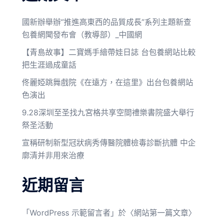
國新辦舉辦“推進高東西的品質成長”系列主題新查
包養網聞發布會（教導部）_中國網
【青島故事】二寶媽手繪帶娃日誌 台包養網站比較
把生涯過成童話
佟麗婭跳舞戲院《在遠方，在這里》出台包養網站
色演出
9.28深圳至圣找九宮格共享空間禮樂書院盛大舉行
祭圣活動
宣稱研制新型冠狀病秀傳醫院體檢毒診斷抗體 中企
廓清并非用來治療
近期留言
「
WordPress 示範留言者
」於〈
網站第一篇文章
〉