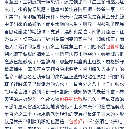
水瓶座，立刻感到一陣恐慌，這是他患有「星座預報壓力症
候群」後的標準反應。他單戀著住在隔壁棟、經營一家「平
衡美學」咖啡館的林天秤。林天秤完美得像是從黃金分割線
中走出來的藝術品。而張水瓶的人生，則像一團被獅子座暴
君隨意亂踢的毛線球，充滿了混亂與錯位。他衝到窗邊，往
外看去。整座城市已經因為這個突如其來的「超級修正」而
陷入了荒謬的混亂。街道上的雙魚座們，開始不受
包養網
控
制地流下鹹鹹的海水淚，他們無法停止地哭泣，導致城市低
窪處已經形成了小型潟湖。那些摩羯座的上班族，嚴格遵守
著廣播中「摩羯座今天適合原地踏步，否則將失去襪子」的
指令。數百名西裝筆挺的摩羯座正整齊地站在原地，他們的
鞋子裡裝滿了已經潮濕的淚水。「負百分之八十七？」張水
瓶喃喃自語，感到胃部一陣翻騰，他知道這代表著什麼。林
天秤的運勢越差，他那股積
包養網比較
壓已久、無處安放的
單戀能量就會越發瘋狂地實體化。上次林天秤的戀愛運勢跌
至百分之二十，張水瓶就發現他的廚房裡長滿了巨大的、形
狀是林天秤側臉的粉紅色蘑菇。
包養網ppt
他必須在今天結