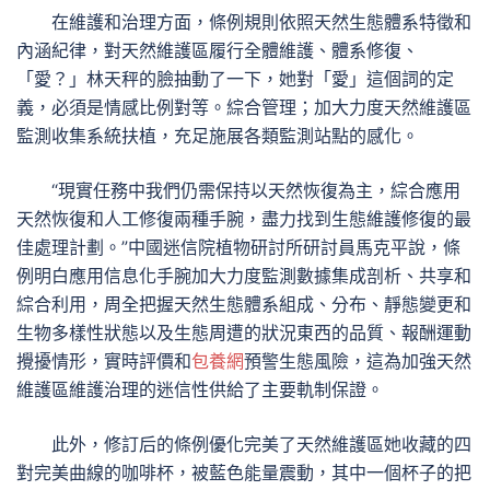
在維護和治理方面，條例規則依照天然生態體系特徵和
內涵紀律，對天然維護區履行全體維護、體系修復、
「愛？」林天秤的臉抽動了一下，她對「愛」這個詞的定
義，必須是情感比例對等。綜合管理；加大力度天然維護區
監測收集系統扶植，充足施展各類監測站點的感化。
“現實任務中我們仍需保持以天然恢復為主，綜合應用
天然恢復和人工修復兩種手腕，盡力找到生態維護修復的最
佳處理計劃。”中國迷信院植物研討所研討員馬克平說，條
例明白應用信息化手腕加大力度監測數據集成剖析、共享和
綜合利用，周全把握天然生態體系組成、分布、靜態變更和
生物多樣性狀態以及生態周遭的狀況東西的品質、報酬運動
攪擾情形，實時評價和
包養網
預警生態風險，這為加強天然
維護區維護治理的迷信性供給了主要軌制保證。
此外，修訂后的條例優化完美了天然維護區她收藏的四
對完美曲線的咖啡杯，被藍色能量震動，其中一個杯子的把