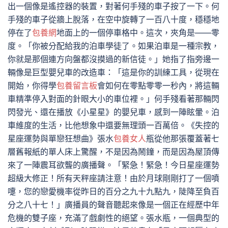
出一個像是遙控器的裝置，對著何手殘的車子按了一下。何
手殘的車子從牆上脫落，在空中旋轉了一百八十度，穩穩地
停在了
包養網
地面上的一個停車格中。這次，夾角是——零
度。「你被分配給我的泊車學徒了。如果泊車是一種宗教，
你就是那個連方向盤都沒摸過的新信徒。」她指了指旁邊一
輛像是巨型嬰兒車的改造車：「這是你的訓練工具，從現在
開始，你得學
包養留言板
會如何在零點零零一秒內，將這輛
車精準停入對面的針眼大小的車位裡。」何手殘看著那輛閃
閃發光、還在播放《小星星》的嬰兒車，感到一陣眩暈。泊
車維度的生活，比他想象中還要無理頭一百萬倍。《失控的
星座運勢與單戀狂想曲》張水
包養女人
瓶從他那張覆蓋著七
層舊報紙的單人床上驚醒，不是因為鬧鐘，而是因為屋頂傳
來了一陣震耳欲聾的廣播聲。「緊急！緊急！今日星座運勢
超級大修正！所有天秤座請注意！由於月球剛剛打了一個噴
嚏，您的戀愛機率從昨日的百分之九十九點九，陡降至負百
分之八十七！」廣播員的聲音聽起來像是一個正在經歷中年
危機的雙子座，充滿了戲劇性的絕望。張水瓶，一個典型的