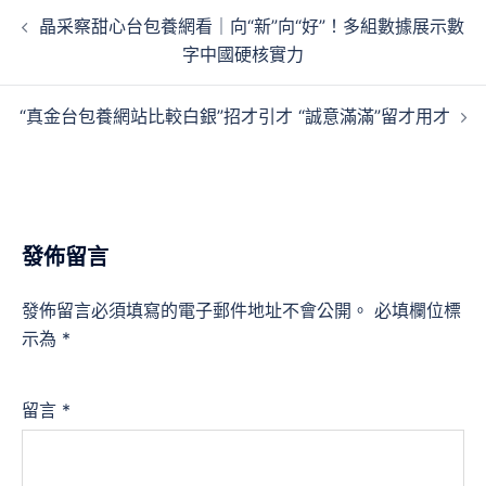
文
晶采察甜心台包養網看｜向“新”向“好”！多組數據展示數
章
字中國硬核實力
導
覽
“真金台包養網站比較白銀”招才引才 “誠意滿滿”留才用才
發佈留言
發佈留言必須填寫的電子郵件地址不會公開。
必填欄位標
示為
*
留言
*