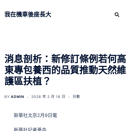
跳
至
我在機車後座長大
主
要
內
容
消息剖析：新修訂條例若何高
東專包養西的品質推動天然維
護區扶植？
BY
ADMIN
2026 年 2 月 18 日
分數
新華社北京2月9日電
新華社記者黃垚