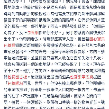
趨近於零。」「請考慮放棄治療。」他忽略了警告，開始緩
慢地倒車。他最討厭的不是語音系統，而是那兩塊永遠在關
鍵時刻自動收折的後視鏡。當他需要它們來判斷車體與那座
價值不菲的銅製獨角獸雕像之間的距離時，它們卻像兩片羞
澀的耳朵一樣，優雅地縮了回去。同時發出低語：「你還是
別看了，反正
包養網
你也停不好。」何手殘感覺心臟快要跳
出來了。他轉頭看去，發現那座高聳入雲、覆蓋著
甜心寶貝
包養網
鏽跡斑斑鐵網的多層機械式停車塔，正在那片窄巷的
盡頭散發出不正常的綠光。這棟停車塔是個異類，它的三號
車位始終空著，並且傳說只要有人敢在它面前失敗十八次，
就會被傳送到一個泊車地獄。他已經失敗了十七次。現在是
第十八次。他打了方向盤，車頭朝著銅獨角獸的方向猛地偏
轉
包養留言板
。後視鏡發出最後的溫柔
包養網車馬費
提醒：
「
包養網站
再見，世界。」他沒有撞上獨角獸，但他那顫抖
的車尾卻擦到了停車塔三號車位入口處的一根古老、佈滿苔
蘚的柱子。不是撞擊，而是輕柔的碰觸，像戀人之間的耳
語。接著，一道濃郁的、像薄荷口香糖一樣的綠色光芒。猛
地從柱子爆發出來，瞬間吞噬了何手殘和他的掀背車。光芒