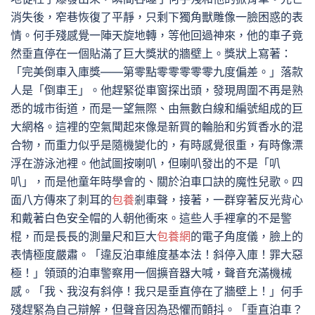
消失後，窄巷恢復了平靜，只剩下獨角獸雕像一臉困惑的表
情。何手殘感覺一陣天旋地轉，等他回過神來，他的車子竟
然垂直停在一個貼滿了巨大獎狀的牆壁上。獎狀上寫著：
「完美倒車入庫獎——第零點零零零零零九度偏差。」落款
人是「倒車王」。他趕緊從車窗探出頭，發現周圍不再是熟
悉的城市街道，而是一望無際、由無數白線和編號組成的巨
大網格。這裡的空氣聞起來像是新買的輪胎和劣質香水的混
合物，而重力似乎是隨機變化的，有時感覺很重，有時像漂
浮在游泳池裡。他試圖按喇叭，但喇叭發出的不是「叭
叭」，而是他童年時學會的、關於泊車口訣的魔性兒歌。四
面八方傳來了刺耳的
包養
剎車聲，接著，一群穿著反光背心
和戴著白色安全帽的人朝他衝來。這些人手裡拿的不是警
棍，而是長長的測量尺和巨大
包養網
的電子角度儀，臉上的
表情極度嚴肅。「違反泊車維度基本法！斜停入庫！罪大惡
極！」領頭的泊車警察用一個擴音器大喊，聲音充滿機械
感。「我、我沒有斜停！我只是垂直停在了牆壁上！」何手
殘趕緊為自己辯解，但聲音因為恐懼而顫抖。「垂直泊車？