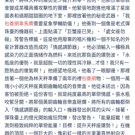
束前，將林天秤的運勢至少提升到零。否則，他那份單戀就
會變成某種具備攻擊性的實體。他緊張地跑進他堆滿了星座
圖表和過期甜甜圈的地下室，那裡放著他的秘密武器。「我
包養網車馬費
需要星象學輔助儀！」他衝到一個像是老式彈
珠臺的機器前，上面貼滿了「巨蟹座已哭」、「處女座勿
碰」等警告標籤。這是他用廢棄的唱片機和一個不知名的外
星計算器改造而成的「情感調節器」。他必須輸入一種極具
感染力的正面情緒作為燃料，來抵抗那負面的運勢波。「水
瓶座的優勢，就是超脫一切的理性與冷靜…才怪！我只有一
腔熱血的傻氣啊！」他絕望地低吼。他看了一眼腳邊。那裡
放著一個他為林天秤準備了兩年的禮
包養網
物：一個用一萬
塊小小的天秤座黃銅齒輪組成的音樂盒。他從未送出，因為
害怕被拒絕。這份害怕，就是純度最高的單戀情感。張水瓶
咬緊牙關，將那個黃銅齒輪音樂盒砸爛，將所有的齒輪都倒
入「情感調節器」的輸入口。機器發出刺耳的尖叫，接著，
彈珠臺上的燈光開始瘋狂閃爍，發出警告。「能量超載！檢
測到極致純粹的單戀能量！目標：提升天秤座運勢！」在機
器的頂部，一個巨大的、像彩虹一樣的光束筆直地射向天