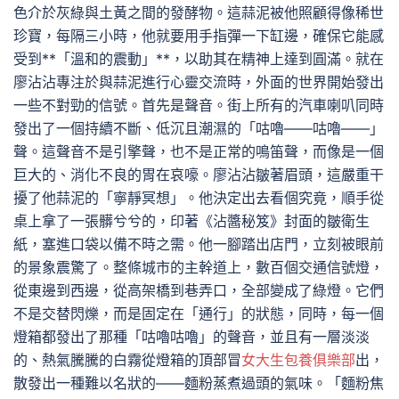
色介於灰綠與土黃之間的發酵物。這蒜泥被他照顧得像稀世
珍寶，每隔三小時，他就要用手指彈一下缸邊，確保它能感
受到**「溫和的震動」**，以助其在精神上達到圓滿。就在
廖沾沾專注於與蒜泥進行心靈交流時，外面的世界開始發出
一些不對勁的信號。首先是聲音。街上所有的汽車喇叭同時
發出了一個持續不斷、低沉且潮濕的「咕嚕——咕嚕——」
聲。這聲音不是引擎聲，也不是正常的鳴笛聲，而像是一個
巨大的、消化不良的胃在哀嚎。廖沾沾皺著眉頭，這嚴重干
擾了他蒜泥的「寧靜冥想」。他決定出去看個究竟，順手從
桌上拿了一張髒兮兮的，印著《沾醬秘笈》封面的皺衛生
紙，塞進口袋以備不時之需。他一腳踏出店門，立刻被眼前
的景象震驚了。整條城市的主幹道上，數百個交通信號燈，
從東邊到西邊，從高架橋到巷弄口，全部變成了綠燈。它們
不是交替閃爍，而是固定在「通行」的狀態，同時，每一個
燈箱都發出了那種「咕嚕咕嚕」的聲音，並且有一層淡淡
的、熱氣騰騰的白霧從燈箱的頂部冒
女大生包養俱樂部
出，
散發出一種難以名狀的——麵粉蒸煮過頭的氣味。「麵粉焦