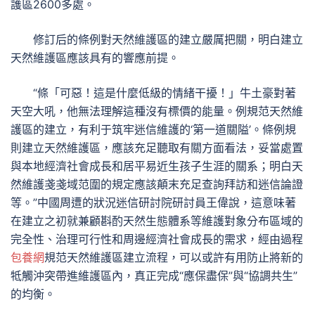
護區2600多處。
修訂后的條例對天然維護區的建立嚴厲把關，明白建立
天然維護區應該具有的響應前提。
“條「可惡！這是什麼低級的情緒干擾！」牛土豪對著
天空大吼，他無法理解這種沒有標價的能量。例規范天然維
護區的建立，有利于筑牢迷信維護的‘第一道關隘’。條例規
則建立天然維護區，應該充足聽取有關方面看法，妥當處置
與本地經濟社會成長和居平易近生孩子生涯的關系；明白天
然維護戔戔域范圍的規定應該顛末充足查詢拜訪和迷信論證
等。”中國周遭的狀況迷信研討院研討員王偉說，這意味著
在建立之初就兼顧斟酌天然生態體系等維護對象分布區域的
完全性、治理可行性和周邊經濟社會成長的需求，經由過程
包養網
規范天然維護區建立流程，可以或許有用防止將新的
牴觸沖突帶進維護區內，真正完成“應保盡保”與“協調共生”
的均衡。