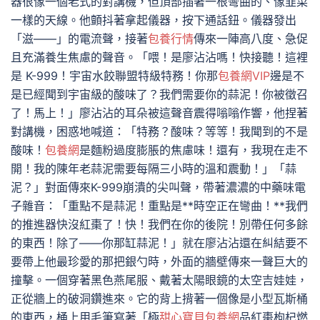
器很像一個老式的對講機，但頂部插著一根彎曲的、像韭菜
一樣的天線。他顫抖著拿起儀器，按下通話鈕。儀器發出
「滋——」的電流聲，接著
包養行情
傳來一陣高八度、急促
且充滿養生焦慮的聲音。「喂！是廖沾沾嗎！快接聽！這裡
是 K-999！宇宙水餃聯盟特級特務！你那
包養網VIP
邊是不
是已經聞到宇宙級的酸味了？我們需要你的蒜泥！你被徵召
了！馬上！」廖沾沾的耳朵被這聲音震得嗡嗡作響，他捏著
對講機，困惑地喊道：「特務？酸味？等等！我聞到的不是
酸味！
包養網
是麵粉過度膨脹的焦慮味！還有，我現在走不
開！我的陳年老蒜泥需要每隔三小時的溫和震動！」「蒜
泥？」對面傳來K-999崩潰的尖叫聲，帶著濃濃的中藥味電
子雜音：「重點不是蒜泥！重點是**時空正在彎曲！**我們
的推進器快沒紅棗了！快！我們在你的後院！別帶任何多餘
的東西！除了——你那缸蒜泥！」就在廖沾沾還在糾結要不
要帶上他最珍愛的那把銀勺時，外面的牆壁傳來一聲巨大的
撞擊。一個穿著黑色燕尾服、戴著太陽眼鏡的太空吉娃娃，
正從牆上的破洞鑽進來。它的背上揹著一個像是小型瓦斯桶
的東西，桶上用毛筆寫著「極
甜心寶貝包養網
品紅棗枸杞燃