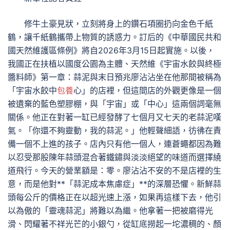
修牛土豪見狀，立刻將身上的鑽石項圈扔向金色千紙
鶴，讓千紙鶴攜帶上物質的誘惑力。訂后的《中華國民共和
國天然維護區條例》將自2026年3月15日起實施。以後，
我國正在扶植以國度公園為主體、天然維《宇宙水餃與終極
醬料師》第一章：蒜泥與末日預兆廖沾沾坐在他那間被稱為
「宇宙水餃中
包養
心」的店裡，但這間店的外觀更像是一個
被遺棄的藍色塑膠棚，與「宇宙」或「中心」這兩個詞毫無
關係。他正在對著一缸已經發酵了七個月又七天的老蒜泥嘆
氣。「你還不夠靈動，我的蒜泥。」他輕聲細語，彷彿在責
備一個不上進的孩子。店內只有他一個人，連蒼蠅都因為難
以忍受那股陳年蒜頭混合著鐵鏽與淡淡絕望的味道而選擇繞
道飛行。今天的營業額是：零。廖沾沾不安的不是店裡的生
意，而是他對**「蒜泥成本焦慮症」**的深層恐懼。新鮮蒜
頭每公斤的價格正在以超光速上漲，如果再這樣下去，他引
以為傲的「靈魂蒜泥」將難以為繼。他拿著一把被磨得光
滑、閃耀著不祥光芒的小銀勺，從缸底撈起一坨濃稠的、顏