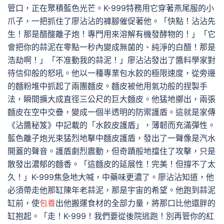
管口，正在聚積藍色光芒。K-999特務用它穿著燕尾服的小
爪子，一把抓住了廖沾沾的褲腳催促著他。「快點！沾沾先
生！那是醋酸離子炮！專門用來溶解有機發酵物的！」「它
會把你的蒜泥在零點一秒內變成無菌的、純淨的白醋！那是
浩劫啊！」「不准動我的蒜泥！」廖沾沾發出了醬料學家對
待信仰般的怒吼。他以一種專業包水餃的極限速度，從旁邊
的麵粉堆中抓起了兩團麵皮。麵皮被他用氣功般的捏製手
法，瞬間擴大成直徑三公尺的巨大麵皮。他猛地擲出，兩張
麵皮在空中交疊，變成一個半透明的防禦護盾。這就是家傳
《沾醬秘笈》中記載的「水餃皮護盾」，薄韌而充滿彈性。
藍色離子炮光束猛烈地擊中麵皮護盾，發出了一聲像是汽水
開蓋的聲音。護盾劇烈震動，但奇蹟般地擋住了攻擊，只是
散發出濃郁的麵香。「這麵皮的延展性！完美！但撐不了太
久！」K-999焦急地大喊，中藥味更濃了。廖沾沾知道，他
必須帶走他那缸陳年老蒜泥，那是宇宙的希望。他跑到蒜泥
缸前，使
包養
出他搬運食材的全部力量，將那口比他還胖的
缸抱起。「走！K-999！我們要從後院逃跑！別再管你的紅