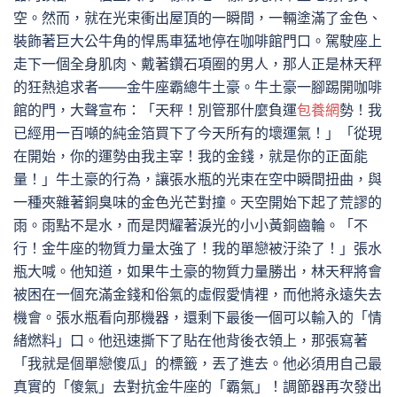
空。然而，就在光束衝出屋頂的一瞬間，一輛塗滿了金色、
裝飾著巨大公牛角的悍馬車猛地停在咖啡館門口。駕駛座上
走下一個全身肌肉、戴著鑽石項圈的男人，那人正是林天秤
的狂熱追求者——金牛座霸總牛土豪。牛土豪一腳踢開咖啡
館的門，大聲宣布：「天秤！別管那什麼負運
包養網
勢！我
已經用一百噸的純金箔買下了今天所有的壞運氣！」「從現
在開始，你的運勢由我主宰！我的金錢，就是你的正面能
量！」牛土豪的行為，讓張水瓶的光束在空中瞬間扭曲，與
一種夾雜著銅臭味的金色光芒對撞。天空開始下起了荒謬的
雨。雨點不是水，而是閃耀著淚光的小小黃銅齒輪。「不
行！金牛座的物質力量太強了！我的單戀被汙染了！」張水
瓶大喊。他知道，如果牛土豪的物質力量勝出，林天秤將會
被困在一個充滿金錢和俗氣的虛假愛情裡，而他將永遠失去
機會。張水瓶看向那機器，還剩下最後一個可以輸入的「情
緒燃料」口。他迅速撕下了貼在他背後衣領上，那張寫著
「我就是個單戀傻瓜」的標籤，丟了進去。他必須用自己最
真實的「傻氣」去對抗金牛座的「霸氣」！調節器再次發出