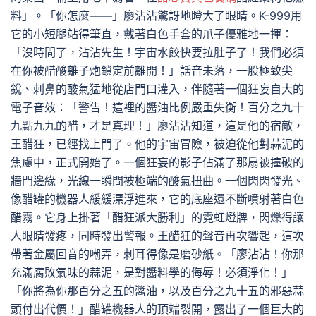
料」。「你怎麼——」廖沾沾驚訝地瞪大了眼睛。K-999用
它的小短腿站得筆直，戴著白色手套的爪子優雅地一揮：
「沒時間了，沾沾先生！宇宙水餃快要拉肚子了！我們必須
在你被醋酸離子炮鎖定前離開！」話音未落，一股極致尖
銳、刺鼻的酸氣猛地從店門口灌入，伴隨著一個狂妄自大的
電子音效：「警告！這裡的醬油比例嚴重失衡！百分之九十
九點九九的醋，才是真理！」廖沾沾知道，這是他的宿敵，
王醋狂，已經找上門了。他的宇宙冒險，被迫從他對蒜泥的
焦慮中，正式開始了。一個狂妄的影子佔滿了那扇被撞破的
牆門邊緣，光線一瞬間被極端的酸氣扭曲。一個閃閃發光、
像醋罐的機器人緩緩漂浮進來，它的底座還不斷噴射著白色
醋霧。它身上掛著「醋狂派大勝利」的霓虹燈牌，閃爍得讓
人眼睛發疼，同時發出警報。王醋狂的聲音再次響起，這次
帶著金屬回音的嘲弄，刺耳得像是磨砂紙。「廖沾沾！你那
充滿腐敗氣味的蒜泥，是對醬料學的侮辱！必須淨化！」
「你將為你那百分之五的醬油，以及百分之九十五的邪惡蒜
頭付出代價！」醋罐機器人的頂端裂開，露出了一個巨大的