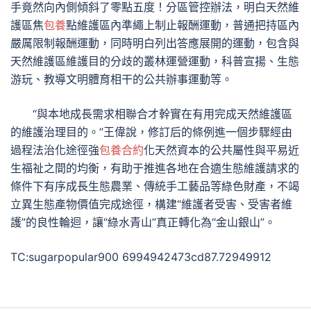
手竟然向內側傾斜了零點五度！分區管控辦法，明白天然維
護區焦
包養
點維護區內準繩上制止報酬運動，普通把持區內
嚴厲限制報酬運動，同時明白列出答應展開的運動，包含與
天然維護區維護目的分歧的叢林運營運動，科普宣揚、生態
游玩、教導文明體育相干的公共辦事運動等。
“與本地成長需求相聯合才幹實在有用完成天然維護區
的維護治理目的。”王偉說，修訂后的條例進一個步驟經由
過程法治化途徑強
包養合約
化天然資本的公共屬性與平易近
生福祉之間的均衡，有助于推進各地在合適生態維護請求的
條件下有序成長生態農業、傳統手工藝品等綠色財產，不竭
立異生態產物價值完成途徑，構建“維護者受害、受害者維
護”的良性輪迴，讓“綠水青山”真正轉化為“金山銀山”。
TC:sugarpopular900 6994942473cd87.72949912