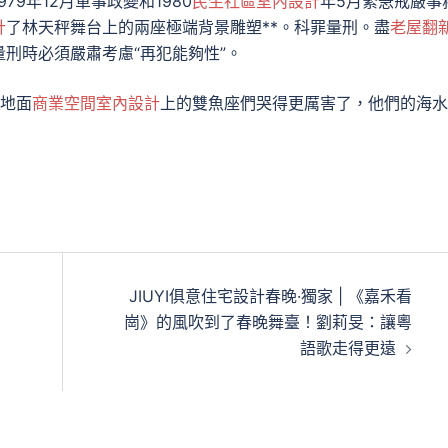
979年12月軍事政變和1980
民生社區室內設計
年5月緊急戒嚴事
計
了林天秤舞台上的兩座極端背景雕塑**。科罪量刑。盡
老屋翻
刑時必須嚴肅考慮“再犯能夠性”。
社地面
商業空間室內設計
上的雙魚座們哭得更厲害了，他們的海水
JIUYI俱意住宅設計春晚·獨家 | 《嘉禾看
崗》的風吹到了春晚舞臺！劉莉旻：讓粵
語歌走得更遠