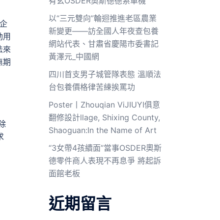
有玄OSDER奧斯德德系車機
以“三元雙向”輪迴推進老區農業
是企
新變更——訪全國人年夜查包養
動用
網站代表、甘肅省慶陽市委書記
法來
黃澤元_中國網
無期
四川首支男子城管隊表態 溫順法
台包養價格律苦練挨罵功
Poster丨Zhouqian ViJIUYI俱意
翻修設計llage, Shixing County,
除
Shaoguan:In the Name of Art
求
“3女帶4孩續面”當事OSDER奧斯
德零件商人表現不再息爭 將起訴
面館老板
近期留言