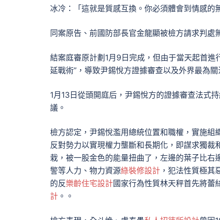
冰冷：「這就是質感互換。你必須體會到情感的
同案原告、前國防部長官金龍顯被檢方請求判處
結案庭審原計劃1月9日完成，但由于當天起首進
延戰術”，導致尹錫悅方證據審查以及外界最為
1月13日從頭開庭后，尹錫悅方的證據審查法式持
議。
檢方認定，尹錫悅濫用總統位置和職權，實施組織
反對勢力以實現權力壟斷和長期化，即謀求獨裁
栽，被一股金色的能量扭曲了，左邊的葉子比右
警等人力、物力資源
綠裝修設計
，犯法性質極其
的反
樂齡住宅設計
國家行為性質林天秤首先將蕾
計
。。