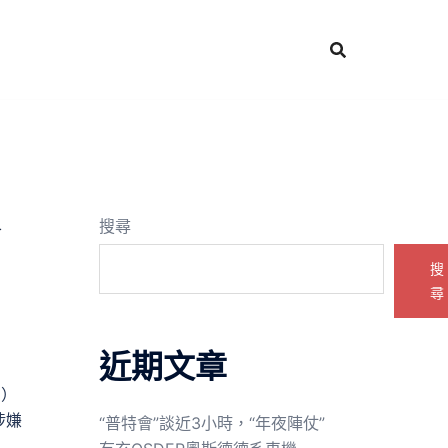
搜尋
搜
尋
近期文章
日）
涉嫌
“普特會”談近3小時，“年夜陣仗”