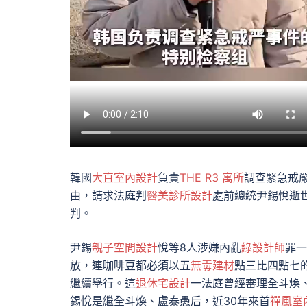
韓國
大直室內設計
負責
THE R3 寓所
調查緊急戒嚴
由，請求法庭判
醫美診所設計
處前總統尹錫悅逝世
判。
尹錫
親子空間設計
悅等8人涉嫌內亂
綠設計師
罪一
放，連咖啡豆都必須以五
無毒建材
點三比四點七的
繼續舉行。這
退休宅設計
一法庭曾經審理全斗煥
錫悅是繼全斗煥、盧泰愚后，近30年來首
禪風室