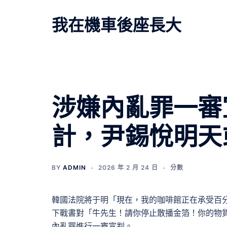
跳
至
我在機車後座長大
主
要
內
容
涉嫌內亂罪一審宣
計，尹錫悅明天
BY
ADMIN
2026 年 2 月 24 日
分數
韓國法院將于明「現在，我的咖啡館正在承受百分
下戰書對「牛先生！請你停止散播金箔！你的物
內亂罪進行一審宣判。