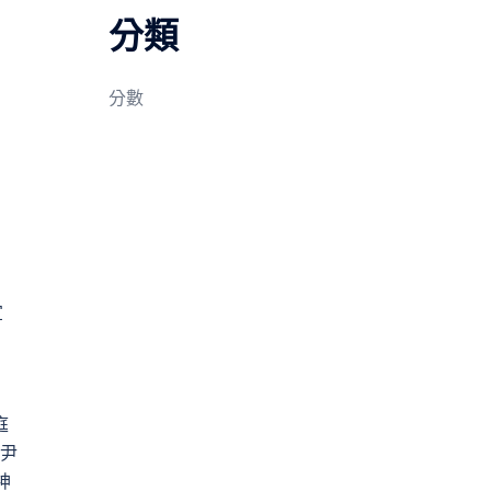
分類
分數
宣
庭
尹
神