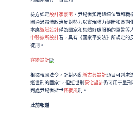
檢方認定
設計家豪宅
，尹錫悅濫用總統位置和職權
圖通過肅清政治反對勢力以實現權力壟斷和長期
本應
遊艇設計
僅為國家和集體好處服務的軍警等
中醫診所設計
看，具有《國家平安法》所規定的
徒刑。
客變設計
根據韓國法令，針對內亂
新古典設計
頭目可判處
逝世刑的國家”，但逝世刑
豪宅設計
仍可用于量刑
判處尹錫悅逝世
侘寂風
刑。
此前報道