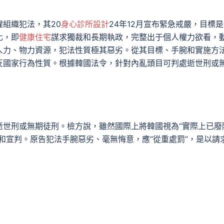
組織犯法，其20
身心診所設計
24年12月宣布緊急戒嚴，目標
化，即
健康住宅
謀求獨裁和長期執政，完整出于個人權力欲看，
人力、物力資源，犯法性質極其惡劣。從其目標、手腕和實施方
反國家行為性質。根據韓國法令，針對內亂頭目可判處逝世刑或
逝世刑或無期徒刑。檢方說，雖然國際上將韓國視為“實際上已廢
和宣判。原告犯法手腕惡劣、毫無悔意，應“從重處罰”，是以請