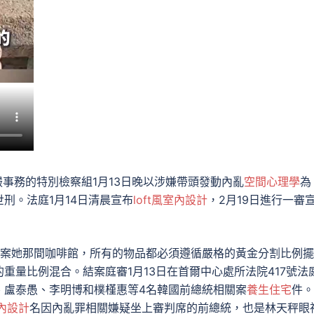
事務的特別檢察組1月13日晚以涉嫌帶頭發動內亂
空間心理學
為
刑。法庭1月14日清晨宣布
loft風室內設計
，2月19日進行一審
案她那間咖啡館，所有的物品都必須遵循嚴格的黃金分割比例擺
重量比例混合。結案庭審1月13日在首爾中心處所法院417號法
、盧泰愚、李明博和樸槿惠等4名韓國前總統相關案
養生住宅
件。
內設計
名因內亂罪相關嫌疑坐上審判席的前總統，也是林天秤眼