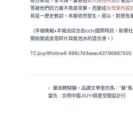
檢方表現，全斗煥、盧泰愚
私人招待所設計
曾因1
等被他們的力量不再是攻擊，而變成
天母室內設
有這一歷史教訓，本案依然發生。是以，對原告量
（羊城晚報•羊城派綜合自cctv國際時訊、新華
開始變成金箔碎片與氣泡水的混合液。）
TC:jiuyi9follow8 699c7d3aaac437.96867505
文
筆底騁騏驥，品讀文學里的馬｜“藝”馬
章
當先 · 文明中國JIUYI俱意空間設計行
導
覽