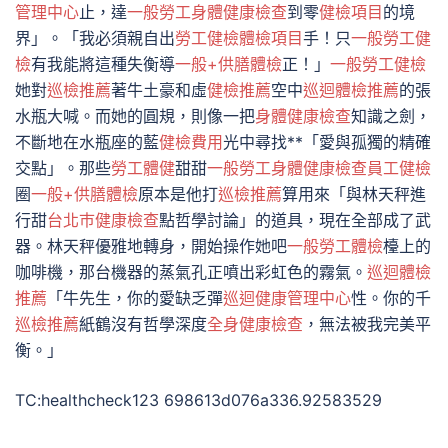
管理中心
止，達
一般勞工身體健康檢查
到零
健檢項目
的境
界」。「我必須親自出
勞工健檢
體檢項目
手！只
一般勞工健
檢
有我能將這種失衡導
一般+供膳體檢
正！」
一般勞工健檢
她對
巡檢推薦
著牛土豪和虛
健檢推薦
空中
巡迴體檢推薦
的張
水瓶大喊。而她的圓規，則像一把
身體健康檢查
知識之劍，
不斷地在水瓶座的藍
健檢費用
光中尋找**「愛與孤獨的精確
交點」。那些
勞工體健
甜甜
一般勞工身體健康檢查
員工健檢
圈
一般+供膳體檢
原本是他打
巡檢推薦
算用來「與林天秤進
行甜
台北巿健康檢查
點哲學討論」的道具，現在全部成了武
器。林天秤優雅地轉身，開始操作她吧
一般勞工體檢
檯上的
咖啡機，那台機器的蒸氣孔正噴出彩虹色的霧氣。
巡迴體檢
推薦
「牛先生，你的愛缺乏彈
巡迴健康管理中心
性。你的千
巡檢推薦
紙鶴沒有哲學深度
全身健康檢查
，無法被我完美平
衡。」
TC:healthcheck123 698613d076a336.92583529