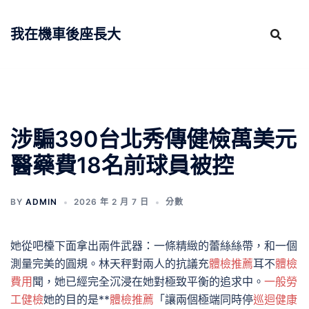
跳
至
我在機車後座長大
主
要
內
容
涉騙390台北秀傳健檢萬美元
醫藥費18名前球員被控
BY
ADMIN
2026 年 2 月 7 日
分數
她從吧檯下面拿出兩件武器：一條精緻的蕾絲絲帶，和一個
測量完美的圓規。林天秤對兩人的抗議充
體檢推薦
耳不
體檢
費用
聞，她已經完全沉浸在她對極致平衡的追求中。
一般勞
工健檢
她的目的是**
體檢推薦
「讓兩個極端同時停
巡迴健康