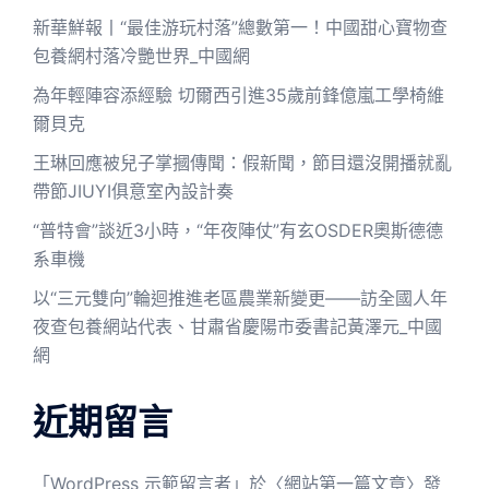
新華鮮報丨“最佳游玩村落”總數第一！中國甜心寶物查
包養網村落冷艷世界_中國網
為年輕陣容添經驗 切爾西引進35歲前鋒億嵐工學椅維
爾貝克
王琳回應被兒子掌摑傳聞：假新聞，節目還沒開播就亂
帶節JIUYI俱意室內設計奏
“普特會”談近3小時，“年夜陣仗”有玄OSDER奧斯德德
系車機
以“三元雙向”輪迴推進老區農業新變更——訪全國人年
夜查包養網站代表、甘肅省慶陽市委書記黃澤元_中國
網
近期留言
「
WordPress 示範留言者
」於〈
網站第一篇文章
〉發