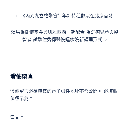
文
《丙到九宮格聚會午年》特種郵票在北京首發
章
導
淡馬錫關懷基金會與雅西西一起配合 為沉痾兒童與掉
覽
智者 試驗住秀傳醫院巡檢院新護理形式
發佈留言
發佈留言必須填寫的電子郵件地址不會公開。
必填欄
位標示為
*
留言
*