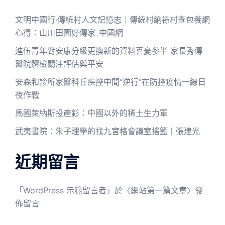
文明中國行·傳統村人文記憶志｜傳統村納祿村查包養網
心得：山川田園好傳家_中國網
進伍青年對安康分級更換新的資料喜憂參半 家長秀傳
醫院體檢關注評估與平安
安森和診所家醫科丘疾控中間“逆行”在防控疫情一線日
夜作戰
馬國萊納斯投產釤：中國以外的稀土生力軍
武夷書院：朱子理學的找九宮格會議室搖籃丨張建光
近期留言
「
WordPress 示範留言者
」於〈
網站第一篇文章
〉發
佈留言