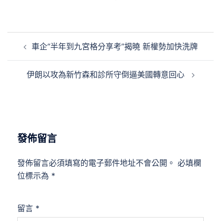
文
車企“半年到九宮格分享考”揭曉 新權勢加快洗牌
章
導
伊朗以攻為新竹森和診所守倒逼美國轉意回心
覽
發佈留言
發佈留言必須填寫的電子郵件地址不會公開。
必填欄
位標示為
*
留言
*