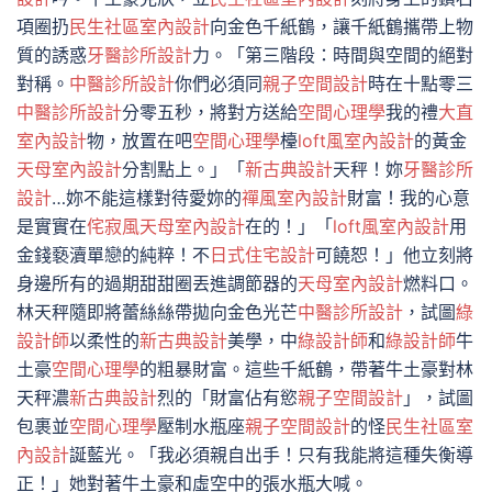
項圈扔
民生社區室內設計
向金色千紙鶴，讓千紙鶴攜帶上物
質的誘惑
牙醫診所設計
力。「第三階段：時間與空間的絕對
對稱。
中醫診所設計
你們必須同
親子空間設計
時在十點零三
中醫診所設計
分零五秒，將對方送給
空間心理學
我的禮
大直
室內設計
物，放置在吧
空間心理學
檯
loft風室內設計
的黃金
天母室內設計
分割點上。」「
新古典設計
天秤！妳
牙醫診所
設計
…妳不能這樣對待愛妳的
禪風室內設計
財富！我的心意
是實實在
侘寂風
天母室內設計
在的！」「
loft風室內設計
用
金錢褻瀆單戀的純粹！不
日式住宅設計
可饒恕！」他立刻將
身邊所有的過期甜甜圈丟進調節器的
天母室內設計
燃料口。
林天秤隨即將蕾絲絲帶拋向金色光芒
中醫診所設計
，試圖
綠
設計師
以柔性的
新古典設計
美學，中
綠設計師
和
綠設計師
牛
土豪
空間心理學
的粗暴財富。這些千紙鶴，帶著牛土豪對林
天秤濃
新古典設計
烈的「財富佔有慾
親子空間設計
」，試圖
包裹並
空間心理學
壓制水瓶座
親子空間設計
的怪
民生社區室
內設計
誕藍光。「我必須親自出手！只有我能將這種失衡導
正！」她對著牛土豪和虛空中的張水瓶大喊。