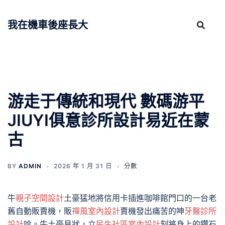
跳
至
我在機車後座長大
主
要
內
容
游走于傳統和現代 數碼游平
JIUYI俱意診所設計易近在蒙
古
BY
ADMIN
2026 年 1 月 31 日
分數
牛
親子空間設計
土豪猛地將信用卡插進咖啡館門口的一台老
舊自動販賣機，販
禪風室內設計
賣機發出痛苦的呻
牙醫診所
設計
吟。牛土豪見狀，立
民生社區室內設計
刻將身上的鑽石