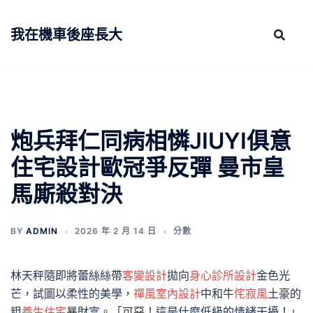
跳
至
我在機車後座長大
主
要
內
容
炮兵拜仁同病相憐JIUYI俱意
住宅設計歐冠爭反彈 曼市皇
馬廝殺對決
BY
ADMIN
2026 年 2 月 14 日
分數
林天秤隨即將蕾絲絲帶
客變設計
拋向
身心診所設計
金色光
芒，試圖以柔性的美學，
禪風室內設計
中和牛
侘寂風
土豪的
粗
養生住宅
暴財富。「可惡！這是什麼低級的情緒干擾！」