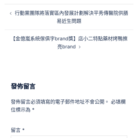
文
行動黨團隊將落實區內發展計劃解決平秀傳醫院供膳
章
易近生問題
導
覽
【金億嵐系統傢俱字brand獎】店小二特點藥材烤鴨擦
亮brand
發佈留言
發佈留言必須填寫的電子郵件地址不會公開。
必填欄
位標示為
*
留言
*