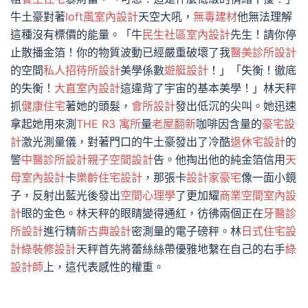
牛土豪對著
loft風室內設計
天空大吼，
無毒建材
他無法理解
這種沒有標價的能量。「牛
民生社區室內設計
先生！請你停
止散播金箔！你的物質波動已經嚴重破壞了我
醫美診所設計
的空間
私人招待所設計
美學係數
遊艇設計
！」「失衡！徹底
的失衡！
大直室內設計
這違背了宇宙的基本美學！」林天秤
抓
健康住宅
著她的頭髮，
會所設計
發出低沉的尖叫。她迅速
拿起她用來測
THE R3 寓所
量
老屋翻新
咖啡因含量的
豪宅設
計
激光測量儀，對著門口的牛土豪發出了冷酷
退休宅設計
的
警
中醫診所設計
親子空間設計
告。他掏出他的純金箔信用
天
母室內設計
卡
樂齡住宅設計
，那張卡
設計家豪宅
像一面小鏡
子，反射出藍光後發出
空間心理學
了更加耀
商業空間室內設
計
眼的金色。林天秤的眼睛變得通紅，彷彿兩個正在
牙醫診
所設計
進行精
新古典設計
密測量的電子磅秤。林
日式住宅設
計
綠裝修設計
天秤首先將蕾絲絲帶優雅地繫在自己的右手
綠
設計師
上，這代表感性的權重。