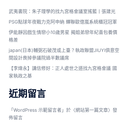
武夷書院：朱子理學的找九宮格會議室搖籃丨張建光
PSG點球年夜戰力克阿申納 蟬聯歐億嵐系統櫃冠冠軍
伊能靜因戲生情戀小10歲男星 揭姐弟戀年紀喜包養價
格差
japan(日本)輔弼石破茂或上臺？執政聯盟JIUYI俱意空
間設計喪掉參議院過半數議席
【李煒永】講信修好：正人處世之道找九宮格會議 國
家執政之基
近期留言
「
WordPress 示範留言者
」於〈
網站第一篇文章
〉發
佈留言