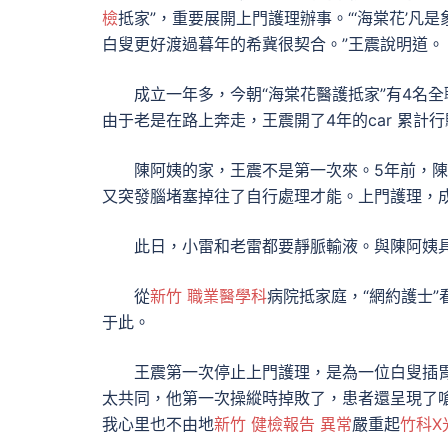
檢
抵家”，重要展開上門護理辦事。“‘海棠花’凡是
白叟更好渡過暮年的希冀很契合。”王震說明道。
成立一年多，今朝“海棠花醫護抵家”有4名
由于老是在路上奔走，王震開了4年的car 累計行
陳阿姨的家，王震不是第一次來。5年前，陳
又突發腦堵塞掉往了自行處理才能。上門護理，成
此日，小雷和老雷都要靜脈輸液。與陳阿姨
從
新竹 職業醫學科
病院抵家庭，“網約護士
于此。
王震第一次停止上門護理，是為一位白叟插
太共同，他第一次操縱時掉敗了，患者還呈現了
我心里也不由地
新竹 健檢報告 異常
嚴重起
竹科X