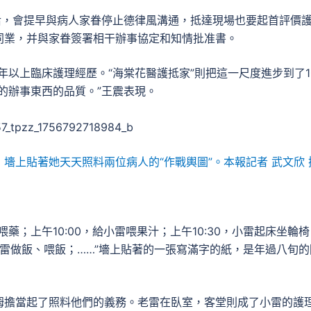
后，會提早與病人家眷停止德律風溝通，抵達現場也要起首評價
同業，并與家眷簽署相干辦事協定和知情批准書。
年以上臨床護理經歷。“海棠花醫護抵家”則把這一尺度進步到了1
的辦事東西的品質。”王震表現。
墻上貼著她天天照料兩位病人的“作戰輿圖”。本報記者 武文欣 
喂藥；上午10:00，給小雷喂果汁；上午10:30，小雷起床坐輪
小雷做飯、喂飯；……”墻上貼著的一張寫滿字的紙，是年過八旬的
姆擔當起了照料他們的義務。老雷在臥室，客堂則成了小雷的護