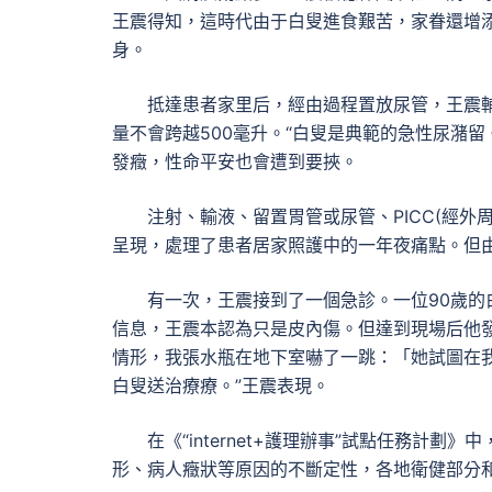
王震得知，這時代由于白叟進食艱苦，家眷還增添
身。
抵達患者家里后，經由過程置放尿管，王震輔
量不會跨越500毫升。“白叟是典範的急性尿潴
發癥，性命平安也會遭到要挾。
注射、輸液、留置胃管或尿管、PICC(經外
呈現，處理了患者居家照護中的一年夜痛點。但
有一次，王震接到了一個急診。一位90歲
信息，王震本認為只是皮內傷。但達到現場后他
情形，我張水瓶在地下室嚇了一跳：「她試圖在
白叟送治療療。”王震表現。
在《“internet+護理辦事”試點任務計
形、病人癥狀等原因的不斷定性，各地衛健部分