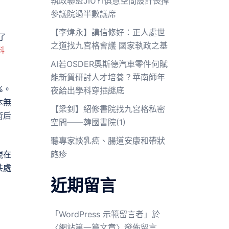
執政聯盟JIUYI俱意空間設計喪掉
參議院過半數議席
【李煒永】講信修好：正人處世
了
之道找九宮格會議 國家執政之基
科
AI若OSDER奧斯德汽車零件何賦
能新質研討人才培養？華南師年
%。
夜給出學科穿插謎底
本無
【梁釗】紹修書院找九宮格私密
術后
空間——韓國書院(1)
聽專家談乳癌、腸道安康和帶狀
皰疹
現在
共處
近期留言
「
WordPress 示範留言者
」於
〈
網站第一篇文章
〉發佈留言