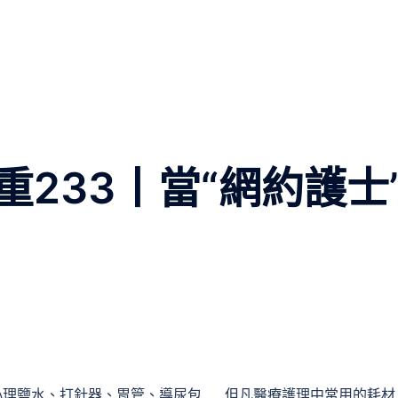
233丨當“網約護士
。心理鹽水、打針器、胃管、導尿包……但凡醫療護理中常用的耗材