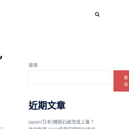
”
搜尋
搜
尋
近期文章
japan(日本)輔弼石破茂或上臺？
，