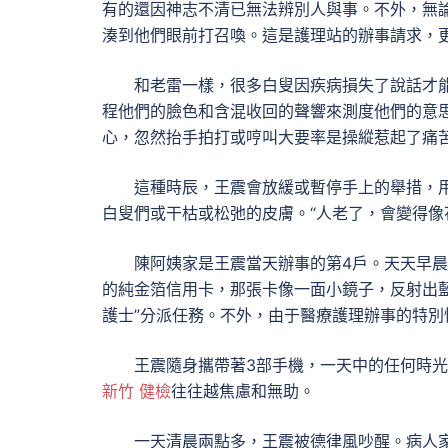
有的還因神志不清已無法辨別人與事。不外，無論
湊到他們眼前打召喚。這是護理站的辦事請求，
和老雷一樣，很多白叟因疾病損失了說話才
程他們的臉色和含混收回的聲響來測度他們的意思
心，忽然抬手拍打或哼叫大要率是操縱惹起了痛
這種時辰，王震會放緩或暫停手上的舉措，
白叟們或干枯或松弛的皮膚。“人老了，會變得像
陳阿姨家是王震當天辦事的第4戶。天天早晨
的純金箔信用卡，那張卡像一面小鏡子，反射出
護士”分派任務。不外，由于醫療護理辦事的特別
王震隨身攜帶著3部手機，一天中的任何時
新竹 健檢
往往越焦慮和無助。
一天清晨兩點多，王震被德律風吵醒。病人