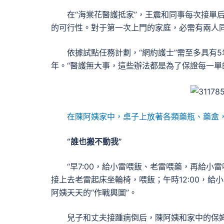
在“海棠花醫護抵家”，王震和同事每次接單
的可行性。對于第一次上門的家庭，必需有兩人
依據試點任務計劃，“網約護士”需至多具有5
年。“醫護無大事，這些辦法都是為了保證每一單
在陳阿姨家中，桌子上放著各類藥瓶、藥盒，
“誰也搬不動我”
“早7:00，給小雷喂飯、老雷喂藥，再給小雷
接上去老雷起床坐輪椅，喂飯；午時12:00，給
阿姨天天的“作戰輿圖”。
兒子和丈夫接踵病倒后，陳阿姨和家中的保