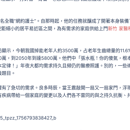
名全職“網約護士”。自那時起，他的任務就釀成了開著本身裝備
夜鉅細小的居平易近區之間，為有需求的家庭供給上門
新竹 家醫
示，今朝我國掉能老年人約3500萬，占老年生齒總量的11.6
0萬，到2050年到達5800萬。他們中「張水瓶！你的傻氣，根
本定律！」年夜大都均需求持久且頻仍的醫療照護。別的，一些
級題目。
理有了急切的需求。良多時辰，當王震敲開一扇又一扇家門，浮
有疾病帶給一個家庭的變更以及人們各不雷同的與之持久抗衡、