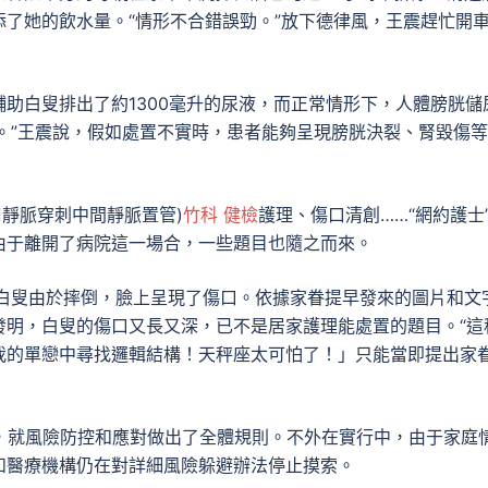
了她的飲水量。“情形不合錯誤勁。”放下德律風，王震趕忙開
助白叟排出了約1300毫升的尿液，而正常情形下，人體膀胱儲
留。”王震說，假如處置不實時，患者能夠呈現膀胱決裂、腎毀傷
周靜脈穿刺中間靜脈置管)
竹科 健檢
護理、傷口清創……“網約護士
由于離開了病院這一場合，一些題目也隨之而來。
的白叟由於摔倒，臉上呈現了傷口。依據家眷提早發來的圖片和文
發明，白叟的傷口又長又深，已不是居家護理能處置的題目。“這
我的單戀中尋找邏輯結構！天秤座太可怕了！」只能當即提出家
劃》中，就風險防控和應對做出了全體規則。不外在實行中，由于家庭
和醫療機構仍在對詳細風險躲避辦法停止摸索。