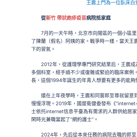
王震上門為一位臥床白
從
新竹 帶狀皰疹疫苗
病院抵家庭
7月的一天午時，北京市向陽區的一個小區
了陳蘭（假名）阿姨的家。戰爭時一樣，當天王
下的習氣。
2012年，從護理學專門研究結業后，王震成
多個科室，經手過不少或復雜或緊迫的臨床案例
長，這個1994年誕生的年青人想要有更多的能夠
還在上年夜學時，王震和同窗郎至尊就留意
慢慢浮現。2019年，國度衛健委發布《“inter
士依托internet信息平臺為有需求的人群供給
閑時光兼職當起了“網約護士”。
2024年，先后從本來任務的病院去職的郎