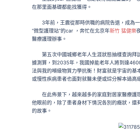
在那里面基礎都能找獲得。
3年前，王震從那時供職的病院告退，成為一
“微型護理站”的car ，奔忙在北京年
新竹 猛健樂
醫療護理辦事。
第五次中國城鄉老年人生涯狀態抽樣查詢拜訪顯
據測算，到2035年，我國掉能老年人將到達460
法與我的噸級物質力學抗衡！財富就是宇宙的基
或慢性疾病患者也面對就醫未便或綜分解本過高
在此佈景下，越來越多的家庭對居家醫療護
他眼前的，除了患者身材下情況各別的癥狀，還
的故事。