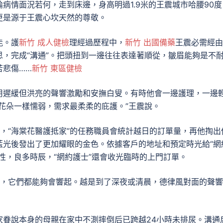
病情面況若何，走到床邊，身高明過1.9米的王震城市哈腰90度
更是源于王震心坎天然的尊敬。
能。護
新竹 成人健檢
理經過歷程中，
新竹 出國備藥
王震必需經由
，完成“溝通”。把頭扭到一邊往往表達著順從，皺眉能夠是不
苦悲傷……
新竹 東區健檢
用遲緩但洪亮的聲響激勵和安撫白叟。有時他會一邊護理，一邊
花朵一樣懦弱，需求最柔柔的庇護。”王震說。
，“海棠花醫護抵家”的任務職員會統計越日的訂單量，再他掏出
藍光後發出了更加耀眼的金色。依據客戶的地址和預定時光給“網
性，良多時辰，“網約護士”還會收光臨時的上門訂單。
光，它們都能夠會響起。越是到了深夜或清晨，德律風對面的聲
家眷說本身的母親在家中不測摔倒后已跨越24小時未排尿。溝通