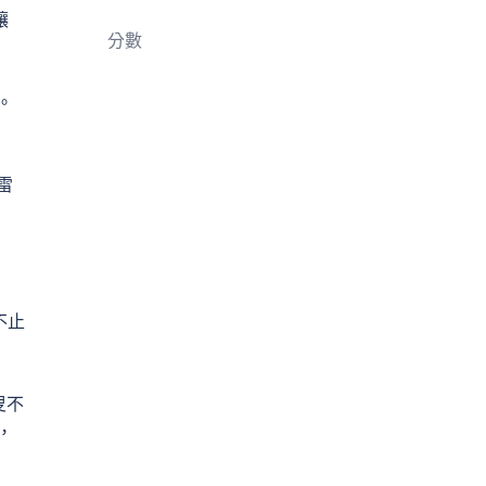
讓
分數
。
雷
不止
叟不
，