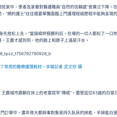
抵家中，患者及家眷對醫護職員“自然的信賴感”會廣泛下降。
，“網約護士”往往還要單獨面臨上門護理經過歷程中能夠呈現
身先放松上去。”當操縱終極勝利后，在場的一切人都松了一口
時，王震才感到到，他的臉上和脖子上滿是汗水。
滿了常用的醫療護理耗材。本報記者 武文欣 攝
王震城市跟躺在床上的老雷提早“傳遞”，盡管這位83歲的白叟
上門訂單中，盡年夜大都辦事對象是持久臥床的掉能、半掉能白