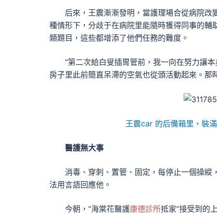
后來，王震漸漸發明，當護理場合從病院改變
種情形下，分歧于在病院里能隨時獲得同事的輔助
類題目，這些都增添了他們任務的難度。
“第二次給白叟插胃管前，我一向在努力讓本
房子里此前簡直呆滯的空氣也從頭活動起來。那
王震car 的后備箱里，裝
醫護無大事
消毒、穿刺、置管、固定，每停止一個操縱，
法用言語回應他。
今朝，“海棠花醫護
康德診所
抵家”接受到的