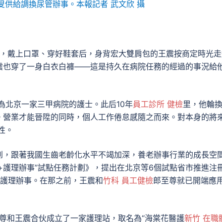
叟供給調換尿管辦事。本報記者 武文欣 攝
里，戴上口罩、穿好鞋套后，身背宏大雙肩包的王震按商定時光走
震也穿了一身白衣白褲——這是持久在病院任務的經過的事況給
為北京一家三甲病院的護士。此后10年
員工診所 健檢
里，他輪
。營業才能晉陞的同時，個人工作倦怠感隨之而來。對本身的將
性。
到，跟著我國生齒老齡化水平不竭加深，養老辦事行業的成長空
net+護理辦事”試點任務計劃》，提出在北京等6個試點省市推進注
居家護理辦事。在那之前，王震和
竹科 員工健檢
郎至尊就已開端應
至尊和王震合伙成立了一家護理站，取名為“海棠花醫護
新竹 在職