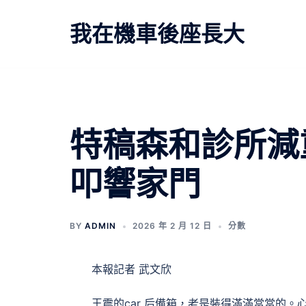
跳
至
我在機車後座長大
主
要
內
容
特稿森和診所減重
叩響家門
BY
ADMIN
2026 年 2 月 12 日
分數
本報記者 武文欣
王震的car 后備箱，老是裝得滿滿當當的