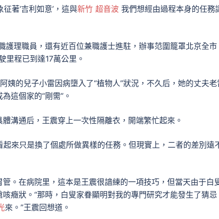
象征著‘吉利如意’，這與
新竹 超音波
我們想經由過程本身的任務
全職護理職員，還有近百位兼職護士進駐，辦事范圍籠罩北京全市
駛里程已到達17萬公里。
阿姨的兒子小雷因病墮入了“植物人”狀況，不久后，她的丈夫老
為這個家的“剛需”。
具體溝通后，王震穿上一次性隔離衣，開端繁忙起來。
”看起來只是換了個處所做異樣的任務。但現實上，二者的差別遠
胃管。在病院里，這本是王震很諳練的一項技巧，但當天由于白
嗆咳癥狀。“那時，白叟家眷顯明對我的專門研究才能發生了猜忌
光
來。”王震回想道。