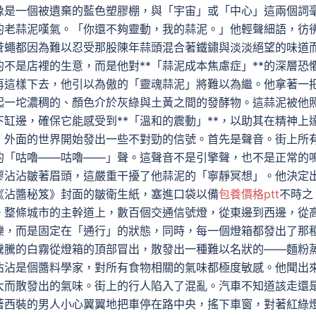
像是一個被遺棄的藍色塑膠棚，與「宇宙」或「中心」這兩個詞
的老蒜泥嘆氣。「你還不夠靈動，我的蒜泥。」他輕聲細語，彷
蒼蠅都因為難以忍受那股陳年蒜頭混合著鐵鏽與淡淡絕望的味道
不是店裡的生意，而是他對**「蒜泥成本焦慮症」**的深層恐
再這樣下去，他引以為傲的「靈魂蒜泥」將難以為繼。他拿著一
起一坨濃稠的、顏色介於灰綠與土黃之間的發酵物。這蒜泥被他
缸邊，確保它能感受到**「溫和的震動」**，以助其在精神上
，外面的世界開始發出一些不對勁的信號。首先是聲音。街上所
的「咕嚕——咕嚕——」聲。這聲音不是引擎聲，也不是正常的
廖沾沾皺著眉頭，這嚴重干擾了他蒜泥的「寧靜冥想」。他決定
《沾醬秘笈》封面的皺衛生紙，塞進口袋以備
包養價格ptt
不時之
。整條城市的主幹道上，數百個交通信號燈，從東邊到西邊，從
爍，而是固定在「通行」的狀態，同時，每一個燈箱都發出了那
騰騰的白霧從燈箱的頂部冒出，散發出一種難以名狀的——麵粉
沾沾是個醬料學家，對所有食物相關的氣味都極度敏感。他聞出
大而散發出的氣味。街上的行人陷入了混亂。汽車不知道該走還
著西裝的男人小心翼翼地把車停在路中央，搖下車窗，對著紅綠