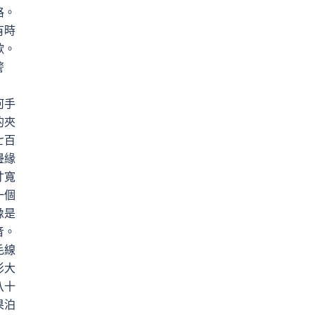
格。
有時
歌。
警
何手
的夾
七百
邊緣
寸寬
一個
像是
音。
毛線
影大
八十
果泊