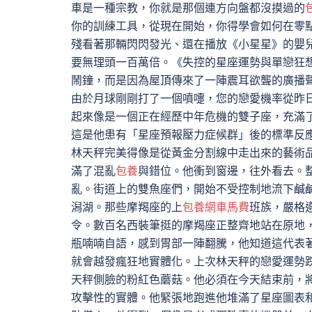
車是一種宗教，你就是那個連方向盤都沒摸過的
你的訓練工具，從現在開始，你得學會如何在零
殘看著那輛閃閃發光、還在播放《小星星》的嬰
要無理頭一百萬倍。《失控的星座運勢與單戀狂
鬧鐘，而是因為屋頂傳來了一陣震耳欲聾的廣播
由於月球剛剛打了一個噴嚏，您的戀愛機率從昨
起來像是一個正在經歷中年危機的雙子座，充滿
這是他患有「星座預報壓力症候群」後的標準反
林天秤完美得像是從黃金分割線中走出來的藝術
滿了混亂
包養
與錯位。他衝到窗邊，往外看去。
亂。街道上的雙魚座們，開始不受控制地流下鹹
潟湖。那些摩羯座的上
包養網車馬費
班族，嚴格
令。數百名西裝筆挺的摩羯座正整齊地站在原地
瓶喃喃自語，感到胃部一陣翻騰，他知道這代表
就會越發瘋狂地實體化。上次林天秤的戀愛運勢
天秤側臉的粉紅色蘑菇。他必須在今天結束前，
攻擊性的實體。他緊張地跑進他堆滿了星座圖表