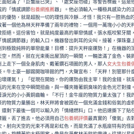
上面貼滿了「巨蟹座已哭」、「處女座勿碰」等警告標籤。這是
成的「情感調節
包養網推薦
器」。他必須輸入一種極具感染力的
座的優勢，就是超脫一切的理性與冷靜…才怪！我只有一腔熱血
放著一個他為林天秤準備了兩年的禮物：一個用一萬塊小小的天
被拒絕。這份害怕，就是純度最高的單戀情感。張水瓶咬緊牙關
「情感調節器」的輸入口。機器發出刺耳的尖叫，接著，彈珠臺
測到極致純粹的單戀能量！目標：提升天秤座運勢！」在機器的
天空。然而，就在光束衝出屋頂的一瞬間，一輛塗滿了金色、裝
座上走下一個全身肌肉、戴著鑽石項圈的男人，那人
女大生包養
豪。牛土豪一腳踢開咖啡館的門，大聲宣布：「天秤！別管那什
的壞運氣！」「從現在開始，你的運勢由我主宰！我的金錢，就
瓶的光束在空中瞬間扭曲，與一種夾雜著銅臭味的金色光芒對撞
著淚光的小小黃銅齒輪。「不行！金牛座的物質力量太強了！我
豪的物質力量勝出，林天秤將會被困在一個充滿金錢和俗氣的虛
，還剩下最後一個可以輸入的「情緒燃料」口。他迅速撕下了貼
標籤，丟了進去。他必須用自己
包養網評價
最真實的「傻氣」去
次，射向天空的光束不再是彩虹色，而是充滿了水瓶座特有的怪
大的、旋轉著的太極圖案，像是在爭奪林天秤的靈魂。這場以星