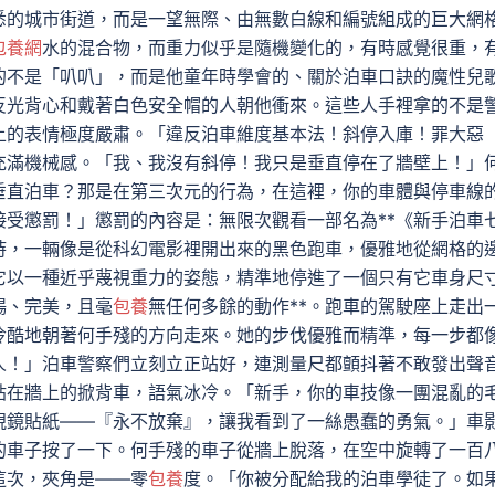
悉的城市街道，而是一望無際、由無數白線和編號組成的巨大網
包養網
水的混合物，而重力似乎是隨機變化的，有時感覺很重，
的不是「叭叭」，而是他童年時學會的、關於泊車口訣的魔性兒
反光背心和戴著白色安全帽的人朝他衝來。這些人手裡拿的不是
上的表情極度嚴肅。「違反泊車維度基本法！斜停入庫！罪大惡
充滿機械感。「我、我沒有斜停！我只是垂直停在了牆壁上！」
垂直泊車？那是在第三次元的行為，在這裡，你的車體與停車線
受懲罰！」懲罰的內容是：無限次觀看一部名為**《新手泊車
時，一輛像是從科幻電影裡開出來的黑色跑車，優雅地從網格的
它以一種近乎蔑視重力的姿態，精準地停進了一個只有它車身尺
暢、完美，且毫
包養
無任何多餘的動作**。跑車的駕駛座上走出
冷酷地朝著何手殘的方向走來。她的步伐優雅而精準，每一步都
人！」泊車警察們立刻立正站好，連測量尺都顫抖著不敢發出聲
貼在牆上的掀背車，語氣冰冷。「新手，你的車技像一團混亂的
視鏡貼紙——『永不放棄』，讓我看到了一絲愚蠢的勇氣。」車
的車子按了一下。何手殘的車子從牆上脫落，在空中旋轉了一百
這次，夾角是——零
包養
度。「你被分配給我的泊車學徒了。如