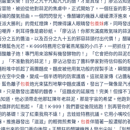
例嚴重失衡！百分之九十九點九九的醋，才是真理！」廖沾沾知
宙冒險，被迫從他對蒜泥的焦慮中，正式開始了。一個狂妄的影
極端的酸氣扭曲。一個閃閃發光、像醋罐的機器人緩緩漂浮進來
狂派大勝利」的霓虹燈牌，閃爍得讓人眼睛發
包養妹
疼，同時發
的嘲弄，刺耳得像是磨砂紙。「廖沾沾！你那充滿腐敗氣味的蒜
百分之五的醬油，以及百分之九十五的邪惡蒜頭付出代價！」醋
積藍色光芒。K-999特務用它穿著燕尾服的小爪子，一把抓住
醋酸離子炮！專門用來溶解有機發酵物的！」「它會把你的蒜泥
！」「不准動我的蒜泥！」廖沾沾發出了醬料學家對待信仰般的
麵粉堆中抓起了兩團麵皮。麵皮被他用氣功般的捏製手法，瞬間
皮在空中交疊，變成一個半透明的防禦護盾。這就是家傳《沾醬
。藍色離子
包養
炮光束猛烈地擊中麵皮護盾，發出了一聲像是汽
擊，只是散發出濃郁的麵香。「這麵皮的延展性！完美！但撐不
沾沾知道，他必須帶走他那缸陳年老蒜泥，那是宇宙的希望。他跑
還胖的缸抱起。「走！K-999！我們要從後院逃跑！別再管你
明的基礎！沒了紅棗我飛不遠！」吉娃娃特務抗議。它用小嘴咬
器。推進器發出「滋滋」的輕微煎煮聲，
包養
伴隨著一股濃郁的
起從撞出來的洞口衝向後院。王醋狂的醋罐機器人發出尖叫：「別