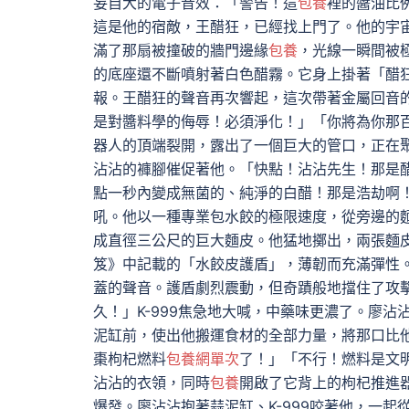
妄自大的電子音效：「警告！這
包養
裡的醬油比
這是他的宿敵，王醋狂，已經找上門了。他的宇
滿了那扇被撞破的牆門邊緣
包養
，光線一瞬間被
的底座還不斷噴射著白色醋霧。它身上掛著「醋
報。王醋狂的聲音再次響起，這次帶著金屬回音
是對醬料學的侮辱！必須淨化！」「你將為你那
器人的頂端裂開，露出了一個巨大的管口，正在聚
沾沾的褲腳催促著他。「快點！沾沾先生！那是
點一秒內變成無菌的、純淨的白醋！那是浩劫啊
吼。他以一種專業包水餃的極限速度，從旁邊的
成直徑三公尺的巨大麵皮。他猛地擲出，兩張麵
笈》中記載的「水餃皮護盾」，薄韌而充滿彈性
蓋的聲音。護盾劇烈震動，但奇蹟般地擋住了攻
久！」K-999焦急地大喊，中藥味更濃了。廖
泥缸前，使出他搬運食材的全部力量，將那口比他
棗枸杞燃料
包養網單次
了！」「不行！燃料是文
沾沾的衣領，同時
包養
開啟了它背上的枸杞推進
爆發。廖沾沾抱著蒜泥缸、K-999咬著他，一