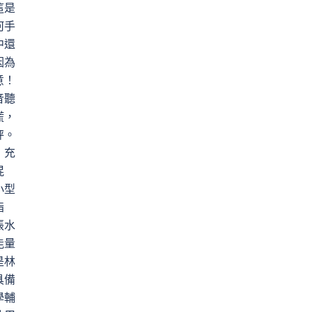
這是
何手
中還
因為
意！
音聽
慌，
秤。
，充
混
小型
指
張水
能量
是林
具備
學輔