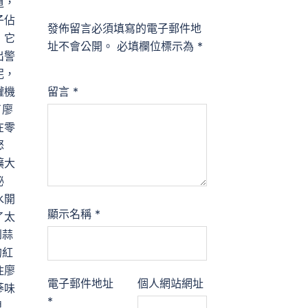
道，
子佔
發佈留言必須填寫的電子郵件地
，它
址不會公開。
必填欄位標示為
*
出警
泥，
罐機
留言
*
了廖
在零
怒
擴大
秘
水開
顯示名稱
*
了太
到蒜
的紅
住廖
電子郵件地址
個人網站網址
蔘味
*
想