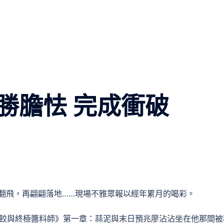
勝膽怯 完成衝破
翻飛，再翩翩落地……現場不雅眾報以經年累月的喝彩。
水餃與終極醬料師》第一章：蒜泥與末日預兆廖沾沾坐在他那間被