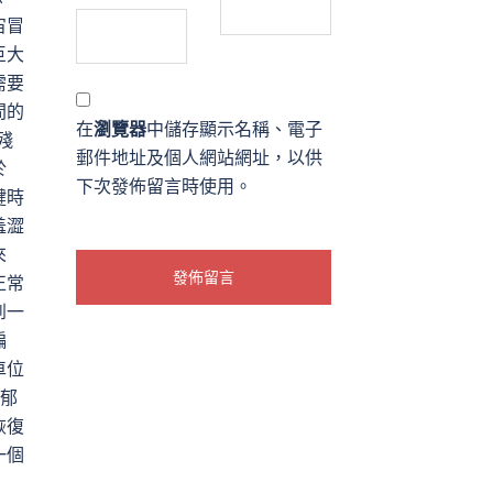
宙冒
巨大
需要
間的
在
瀏覽器
中儲存顯示名稱、電子
殘
郵件地址及個人網站網址，以供
於
下次發佈留言時使用。
鍵時
羞澀
來
正常
到一
偏
車位
郁
恢復
一個