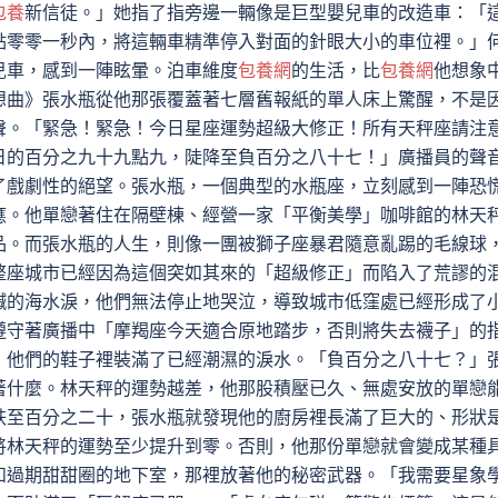
包養
新信徒。」她指了指旁邊一輛像是巨型嬰兒車的改造車：「
點零零一秒內，將這輛車精準停入對面的針眼大小的車位裡。」
兒車，感到一陣眩暈。泊車維度
包養網
的生活，比
包養網
他想象
想曲》張水瓶從他那張覆蓋著七層舊報紙的單人床上驚醒，不是
聲。「緊急！緊急！今日星座運勢超級大修正！所有天秤座請注
日的百分之九十九點九，陡降至負百分之八十七！」廣播員的聲
了戲劇性的絕望。張水瓶，一個典型的水瓶座，立刻感到一陣恐
應。他單戀著住在隔壁棟、經營一家「平衡美學」咖啡館的林天
品。而張水瓶的人生，則像一團被獅子座暴君隨意亂踢的毛線球
整座城市已經因為這個突如其來的「超級修正」而陷入了荒謬的
鹹的海水淚，他們無法停止地哭泣，導致城市低窪處已經形成了
遵守著廣播中「摩羯座今天適合原地踏步，否則將失去襪子」的
，他們的鞋子裡裝滿了已經潮濕的淚水。「負百分之八十七？」
著什麼。林天秤的運勢越差，他那股積壓已久、無處安放的單戀
跌至百分之二十，張水瓶就發現他的廚房裡長滿了巨大的、形狀
將林天秤的運勢至少提升到零。否則，他那份單戀就會變成某種
和過期甜甜圈的地下室，那裡放著他的秘密武器。「我需要星象