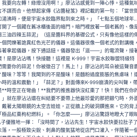
！我要向左轉！綠燈沒用啊！」廖沾沾感覺到一陣心悸。這種氣
言不謀而合。他想起家傳《沾醬秘笈》裡記載的第一句：「當世
如湯沸時，便是宇宙水餃臨界點到來之時。」「七點五個地球年
打開了一個藏在舊冰櫃後面的暗門。暗門裡放著一個老舊的、像
醋三油四辣五蒜泥」（這是醬料界的基礎公式，只有像他這樣的
一個閃爍著詭異紅色光芒的儀器。這儀器很像一個老式的對講機
抖著拿起儀器，按下通話鈕。儀器發出「滋——」的電流聲，接
！是廖沾沾嗎！快接聽！這裡是 K-999！宇宙水餃聯盟特級特
們需要你的蒜泥！你被徵召了！馬上！」廖沾沾的耳朵被這聲音
？酸味？等等！我聞到的不是酸味！是麵粉過度膨脹的焦慮味！
時的溫和震動！」「蒜泥？」對面傳來K-999崩潰的尖叫聲，
**時空正在彎曲！**我們的推進器快沒紅棗了！快！我們在你
！」就在廖沾沾還在糾結要不要帶上他最珍愛的那把銀勺時，外
、戴著太陽眼鏡的太空吉娃娃，正從牆上的破洞鑽進來。它的背
「極品紅棗枸杞燃料」。「你怎麼——」廖沾沾驚訝地瞪大了眼
的爪子優雅地一揮：「沒時間了，沾沾先生！宇宙水餃快要拉肚子
未落，一股極致尖銳、刺鼻的酸氣猛地從店門口灌入，伴隨著一