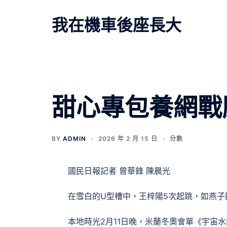
跳
至
我在機車後座長大
主
要
內
容
文
甜心專包養網戰
章
BY
ADMIN
2026 年 2 月 15 日
分數
導
覽
國民日報記者 曾華鋒 陳晨光
在雪白的U型槽中，王梓陽5次起跳，如燕子
本地時光2月11日晚，米蘭冬奧會單《宇宙