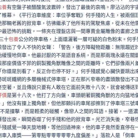
包養
有空盤子被醋酸氣波震碎，發出了最後的哀鳴。廖沾沾的宇
了帷幕。《平行泊車維度：車位爭奪戰》何手殘的人生，被兩個
他那輛老舊的掀背車，彷彿繼承了他所有的駕駛焦慮，從未在他
中最恐怖的挑戰，一條夾在理髮店與一間專賣金屬雕像的畫廊之
三十
包養
公分的停車格，上面還灑著一層可疑的白色粉末。何手
統發出了令人不快的女聲：「警告，後方障礙物距離：無限趨近
始緩慢地倒車。他最討厭的不是語音系統，而是那兩塊永遠在關
與那座價值不菲的銅製獨角獸雕像之間的距離時，它們卻像兩片
「你還是別看了，反正你也停不好。」何手殘感覺心臟快要跳出
跡斑斑鐵網的多層機械式停車塔，正在那片窄巷的盡頭散發出不
終空著，並且傳說只要有人敢在它面前失敗十八次，就會被傳送
評價
是第十八次。他打了方向盤，車頭朝著銅獨角獸的方向猛地
。」他沒有撞上獨角獸，但他那顫抖的車尾卻擦到了停車塔三號
不是撞擊，而是輕柔的碰觸，像戀人之間的耳語。接著，一道濃
爆發出來，瞬間吞噬了何手殘和他的掀背車。光芒消失後，窄巷
手殘感覺一陣天旋地轉，等他回過神來，他的車子竟然垂直停在
倒車入庫獎——第零點零零零零零九度偏差。」落款人是「倒車