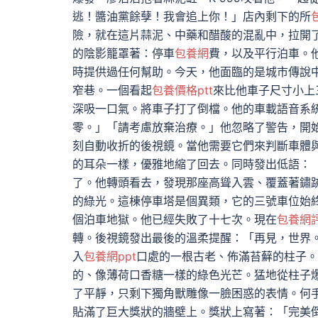
逃！醬油黨餘孽！我會追上你！」店內剩下的所
險，就在這片蒜泥、中藥和醋酸的混亂中，拉開
的陰影籠罩著：停車
包養網
費，以及平行泊車。
時提供過任何幫助。今天，他面臨的是城市傳說
窄巷。一個看起
包養價格ptt
來比他車子尺寸小上
深吸一口氣。將車子打了倒檔。他的車載語音系
零。」「請考慮放棄治療。」他忽略了警告，開
刻自動收折的後視鏡。當他需要它們來判斷車體
的耳朵一樣，優雅地縮了回去。同時發出低語：
了。他轉頭看去，發現那座高聳入雲、覆蓋著鏽
的綠光。這棟停車塔是個異類，它的三號車位始
個泊車地獄。他已經失敗了十七次。現在
包養網
轉。後視鏡發出最後的溫柔提醒：「再見，世界
入
包養網ppt
口處的一根古老、佈滿苔蘚的柱子。
的、像薄荷口香糖一樣的綠色光芒。猛地從柱子
了平靜，只剩下獨角獸雕像一臉困惑的表情。何
貼滿了巨大獎狀的牆壁上。獎狀上寫著：「完美