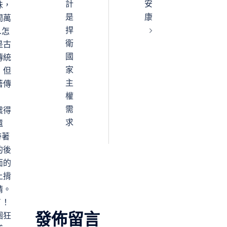
計
安
味，
是
康
間萬
捍
…怎
衛
是古
國
傳統
家
，但
主
著傳
權
需
震得
求
還
帶著
的後
面的
上揹
睛。
了！
發佈留言
個狂