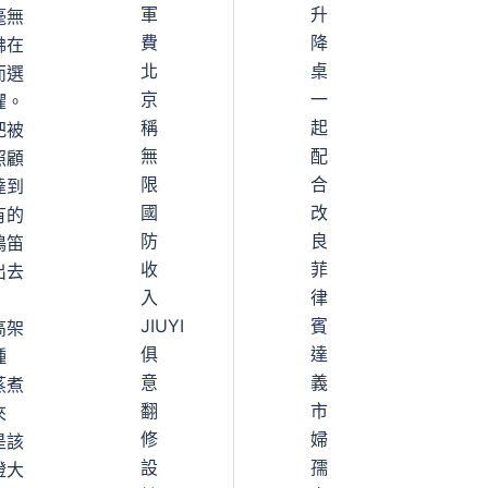
軍
升
毫無
費
降
彿在
北
桌
而選
京
一
懼。
稱
起
把被
無
配
照顧
限
合
達到
國
改
有的
防
良
鳴笛
收
菲
出去
入
律
JIUYI
賓
高架
俱
達
種
意
義
蒸煮
翻
市
來
修
婦
是該
設
孺
燈大