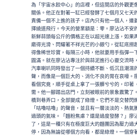
為「宇宙水餃中心」的店裡，但這間店的外觀更
關係。他正在對著一缸已經發酵了七個月又七天
責備一個不上進的孩子。店內只有他一個人，連
擇繞道飛行。今天的營業額是：零。廖沾沾不安的
新鮮蒜頭每公斤的價格正在以超光速上漲，如果
磨得光滑、閃耀著不祥光芒的小銀勺，從缸底撈
得像稀世珍寶，每隔三小時，他就要用手指彈一下
圓滿。就在廖沾沾專注於與蒜泥進行心靈交流時
汽車喇叭同時發出了一個持續不斷、低沉且潮濕
聲，而像是一個巨大的、消化不良的胃在哀嚎。
看個究竟，順手從桌上拿了一張髒兮兮的，印著
需。他一腳踏出店門，立刻被眼前的景象震驚了
橋到巷弄口，全部變成了綠燈。它們不是交替閃
「咕嚕咕嚕」的聲音，並且有一層淡淡的、熱氣
過頭的氣味。「麵粉焦慮？還是過度發酵？」廖
了，這是一種只有在極度巨大的麵團因為壓力過
停，因為無論從哪個方向看，都是綠燈。一個穿