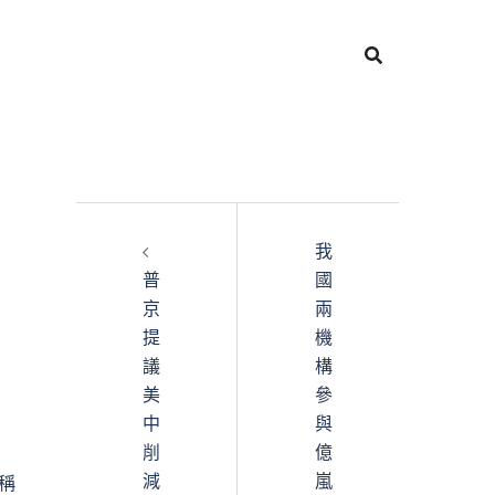
我
普
國
京
兩
提
機
議
構
美
參
中
與
削
億
減
嵐
稱