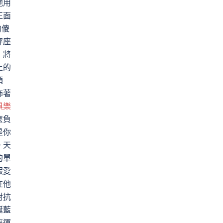
他用
正面
的傻
秤座
，將
上的
頂
飾著
俱樂
麼負
是你
。天
的單
假愛
在他
對抗
誕藍
座運