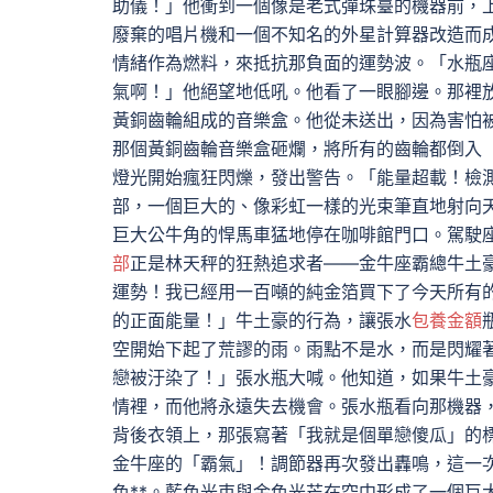
助儀！」他衝到一個像是老式彈珠臺的機器前，
廢棄的唱片機和一個不知名的外星計算器改造而
情緒作為燃料，來抵抗那負面的運勢波。「水瓶
氣啊！」他絕望地低吼。他看了一眼腳邊。那裡
黃銅齒輪組成的音樂盒。他從未送出，因為害怕
那個黃銅齒輪音樂盒砸爛，將所有的齒輪都倒入
燈光開始瘋狂閃爍，發出警告。「能量超載！檢
部，一個巨大的、像彩虹一樣的光束筆直地射向
巨大公牛角的悍馬車猛地停在咖啡館門口。駕駛
部
正是林天秤的狂熱追求者——金牛座霸總牛土
運勢！我已經用一百噸的純金箔買下了今天所有
的正面能量！」牛土豪的行為，讓張水
包養金額
空開始下起了荒謬的雨。雨點不是水，而是閃耀
戀被汙染了！」張水瓶大喊。他知道，如果牛土
情裡，而他將永遠失去機會。張水瓶看向那機器
背後衣領上，那張寫著「我就是個單戀傻瓜」的
金牛座的「霸氣」！調節器再次發出轟鳴，這一
色**。藍色光束與金色光芒在空中形成了一個巨