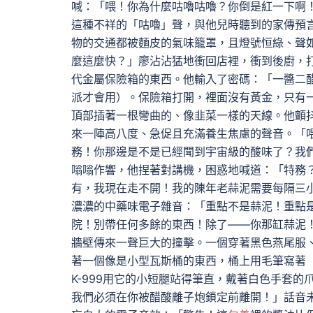
喊：「喂！你為什麼咕嚕咕嚕？你倒是紅一下啊
這種不祥的「咕嚕」聲，與他兒時聽到的家傳預
物的交通都被麵皮的氣味籠罩，且燈號恒綠、聲
麼這麼快？」廖沾沾猛地衝回店裡，衝到後廚，
代金屬保險箱的東西。他輸入了密碼：「一醬二
派才會用）。保險箱打開，裡面沒有黃金，只有
頂部插著一根彎曲的、像韭菜一樣的天線。他顫
來一陣高八度、急促且充滿養生焦慮的聲音。「喂
務！你那邊是不是已經聞到宇宙級的酸味了？我
嗡嗡作響，他捏著對講機，困惑地喊道：「特務
有，我現在走不開！我的陳年老蒜泥需要每隔三小
濃濃的中藥味電子雜音：「重點不是蒜泥！重點是
院！別帶任何多餘的東西！除了——你那缸蒜泥
牆壁傳來一聲巨大的撞擊。一個穿著黑色燕尾服
著一個像是小型瓦斯桶的東西，桶上用毛筆寫著
K-999用它的小短腿站得筆直，戴著白色手套
我們必須在你被醋酸離子炮鎖定前離開！」話音