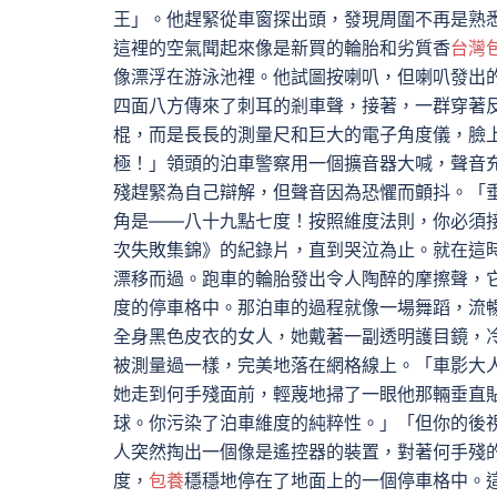
王」。他趕緊從車窗探出頭，發現周圍不再是熟
這裡的空氣聞起來像是新買的輪胎和劣質香
台灣
像漂浮在游泳池裡。他試圖按喇叭，但喇叭發出
四面八方傳來了刺耳的剎車聲，接著，一群穿著
棍，而是長長的測量尺和巨大的電子角度儀，臉
極！」領頭的泊車警察用一個擴音器大喊，聲音
殘趕緊為自己辯解，但聲音因為恐懼而顫抖。「
角是——八十九點七度！按照維度法則，你必須接
次失敗集錦》的紀錄片，直到哭泣為止。就在這
漂移而過。跑車的輪胎發出令人陶醉的摩擦聲，
度的停車格中。那泊車的過程就像一場舞蹈，流
全身黑色皮衣的女人，她戴著一副透明護目鏡，
被測量過一樣，完美地落在網格線上。「車影大
她走到何手殘面前，輕蔑地掃了一眼他那輛垂直
球。你污染了泊車維度的純粹性。」「但你的後
人突然掏出一個像是遙控器的裝置，對著何手殘
度，
包養
穩穩地停在了地面上的一個停車格中。