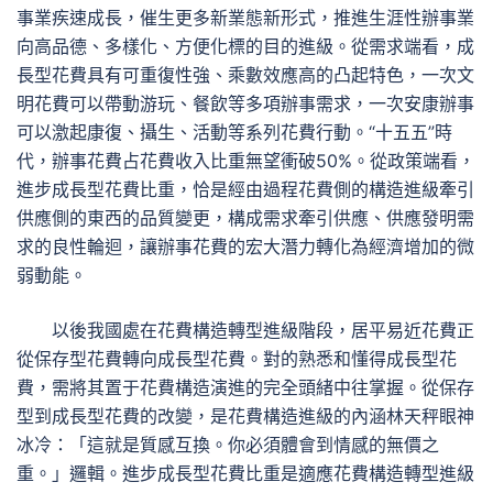
事業疾速成長，催生更多新業態新形式，推進生涯性辦事業
向高品德、多樣化、方便化標的目的進級。從需求端看，成
長型花費具有可重復性強、乘數效應高的凸起特色，一次文
明花費可以帶動游玩、餐飲等多項辦事需求，一次安康辦事
可以激起康復、攝生、活動等系列花費行動。“十五五”時
代，辦事花費占花費收入比重無望衝破50%。從政策端看，
進步成長型花費比重，恰是經由過程花費側的構造進級牽引
供應側的東西的品質變更，構成需求牽引供應、供應發明需
求的良性輪迴，讓辦事花費的宏大潛力轉化為經濟增加的微
弱動能。
以後我國處在花費構造轉型進級階段，居平易近花費正
從保存型花費轉向成長型花費。對的熟悉和懂得成長型花
費，需將其置于花費構造演進的完全頭緒中往掌握。從保存
型到成長型花費的改變，是花費構造進級的內涵林天秤眼神
冰冷：「這就是質感互換。你必須體會到情感的無價之
重。」邏輯。進步成長型花費比重是適應花費構造轉型進級