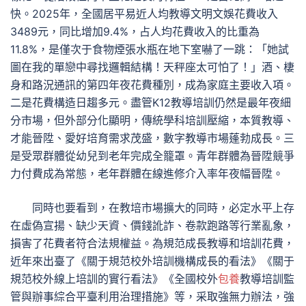
快。2025年，全國居平易近人均教導文明文娛花費收入
3489元，同比增加9.4%，占人均花費收入的比重為
11.8%，是僅次于食物煙張水瓶在地下室嚇了一跳：「她試
圖在我的單戀中尋找邏輯結構！天秤座太可怕了！」酒、棲
身和路況通訊的第四年夜花費種別，成為家庭主要收入項。
二是花費構造日趨多元。盡管K12教導培訓仍然是最年夜細
分市場，但外部分化顯明，傳統學科培訓壓縮，本質教導、
才能晉陞、愛好培育需求茂盛，數字教導市場蓬勃成長。三
是受眾群體從幼兒到老年完成全籠罩。青年群體為晉陞競爭
力付費成為常態，老年群體在線進修介入率年夜幅晉陞。
同時也要看到，在教培市場擴大的同時，必定水平上存
在虛偽宣揚、缺少天資、價錢訛詐、卷款跑路等行業亂象，
損害了花費者符合法規權益。為規范成長教導和培訓花費，
近年來出臺了《關于規范校外培訓機構成長的看法》《關于
規范校外線上培訓的實行看法》《全國校外
包養
教導培訓監
管與辦事綜合平臺利用治理措施》等，采取強無力辦法，強