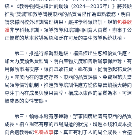
統。《教導強國扶植計劃綱領（2024—2035年）》將兼顧
推動“雙減”和教導講授東西的品質晉陞作為重點義務，明白
請求穩固校外培訓管理結果，嚴控學科類培訓，規范
包養軟
體
非學科類培訓。領導教導和培訓回回育人實質，辦事于公
正優質的基本教導系統和泛在可及的畢生教導系統扶植。
第二，推進行業轉型進級，構建傑出生態和優質供應。
加大力度預免費監管、明白產物尺度和售后辦事保證等，有
用保護市場次序，讓群眾敢花費、愿花費，從而激起花費潛
力。完美內在的事務存案、東西的品質評價、免費規范與當
局領導價等軌制，推進教導培訓供應方從依靠營銷擴大轉向
專注于內在成長與後果晉陞，構成以東西的品質為本、可連
續成長的良性業態。
第三，領導本錢有序運轉，辦事國度經濟高東西的品質
成長。樹立規范有序的市場周遭的狀況，增進本錢和資本投
向合適教導紀
包養故事
律、真正有利于人的周全成長、合適