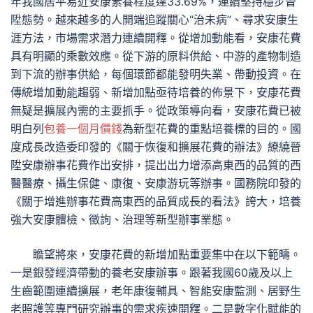
年我國居平易近安康素養程度達33.69%，連續堅持穩步晉
陞態勢。越來越多的人開端追蹤關心“治未病”、尋求安康生
涯方法，市場需求潛力連續開釋。從增加動能看，安康花費
具有明顯的乘數效應。從下游的原料供給、中游的產物制造
到下流的辦事供給，每個環節都能發明失業、帶動投資。在
傳統增加動能趨弱、新增加點亟待培養的佈景下，安康花費
無疑是擴展內需的主要抓手。從政策導向看，安康花費已被
明白列
包養一個月價錢
為新型花費的重點培養標的目的。國
度成長改造委印發的《關于恢復和擴展花費的辦法》繚繞晉
陞安康辦事花費作出安排，提出出力增添高東西的品質的西
醫醫療、攝生保健、康復、安康游玩等辦事。國務院印發的
《關于增進辦事花費高東西的品質成長的看法》誇大，培養
強大安康體檢、徵詢、治理等新型辦事業態。
瞻望將來，安康花費的新增加點重要集中在以下範疇。
一是銀發經濟帶動的養老安康辦事。跟著我國60歲及以上
生齒範圍連續擴展，老年康復輔具、智能安康監測、居野生
老照護等專門研究辦事的需求疾速開釋。二是數字化賦能的