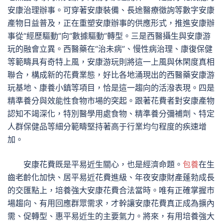
安康治理辦事。可穿著安康裝備、長途醫療徵詢等數字安康
產物日益普及，正在重塑安康辦事的供應形式，推進安康辦
事從“經歷驅動”向“數據驅動”轉型。三是西醫攝生與安康游
玩的融會立異。西醫藥在“治未病”、慢性病治理、康復保健
等範疇具有奇特上風，安康游玩則將這一上風與休閑度真相
聯合，構成新的花費業態，好比各地涌現出的西醫藥安康游
玩基地、康養小鎮等項目，恰是這一趨向的活潑表現。四是
精準養分與效能性食物市場的突起。跟著花費者對安康產物
認知不竭深化，特別醫學用處食物、精準養分彌補劑、特定
人群保健品等細分範疇堅持著高于行業均勻程度的疾速增
加。
安康花費既是平易近生關心，也是經濟命題。
包養
在生
齒老齡化加快、居平易近花費進級、年夜安康財產蓬勃成長
的交匯點上，培養強大安康花費合法當時。唯有正確掌握市
場趨向、有用回應群眾需求，才幹讓安康花費真正成為擴內
需、促轉型、惠平易近生的主要氣力。將來，有用培養強大