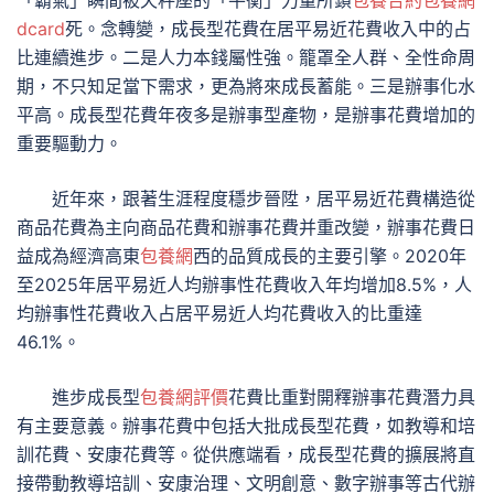
「霸氣」瞬間被天秤座的「平衡」力量所鎖
包養合約
包養網
dcard
死。念轉變，成長型花費在居平易近花費收入中的占
比連續進步。二是人力本錢屬性強。籠罩全人群、全性命周
期，不只知足當下需求，更為將來成長蓄能。三是辦事化水
平高。成長型花費年夜多是辦事型產物，是辦事花費增加的
重要驅動力。
近年來，跟著生涯程度穩步晉陞，居平易近花費構造從
商品花費為主向商品花費和辦事花費并重改變，辦事花費日
益成為經濟高東
包養網
西的品質成長的主要引擎。2020年
至2025年居平易近人均辦事性花費收入年均增加8.5%，人
均辦事性花費收入占居平易近人均花費收入的比重達
46.1%。
進步成長型
包養網評價
花費比重對開釋辦事花費潛力具
有主要意義。辦事花費中包括大批成長型花費，如教導和培
訓花費、安康花費等。從供應端看，成長型花費的擴展將直
接帶動教導培訓、安康治理、文明創意、數字辦事等古代辦