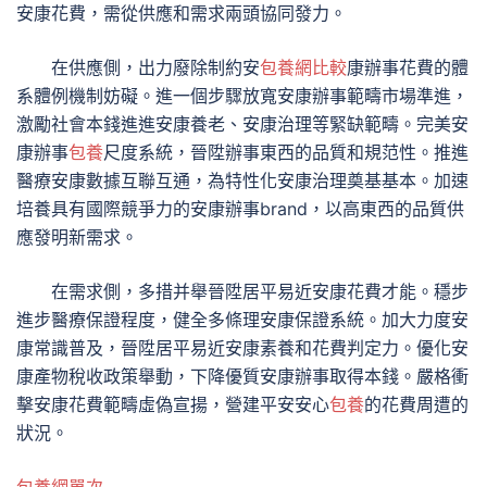
安康花費，需從供應和需求兩頭協同發力。
在供應側，出力廢除制約安
包養網比較
康辦事花費的體
系體例機制妨礙。進一個步驟放寬安康辦事範疇市場準進，
激勵社會本錢進進安康養老、安康治理等緊缺範疇。完美安
康辦事
包養
尺度系統，晉陞辦事東西的品質和規范性。推進
醫療安康數據互聯互通，為特性化安康治理奠基基本。加速
培養具有國際競爭力的安康辦事brand，以高東西的品質供
應發明新需求。
在需求側，多措并舉晉陞居平易近安康花費才能。穩步
進步醫療保證程度，健全多條理安康保證系統。加大力度安
康常識普及，晉陞居平易近安康素養和花費判定力。優化安
康產物稅收政策舉動，下降優質安康辦事取得本錢。嚴格衝
擊安康花費範疇虛偽宣揚，營建平安安心
包養
的花費周遭的
狀況。