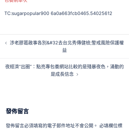
包養網單次
TC:sugarpopular900 6a0a663fcb0465.54025612
文
涉老膠葛啟事各別&#32去台北秀傳健檢;警戒風險保護權
章
益
導
覽
夜經濟“出圈”：點亮專包養網站比較的是殘暴夜色，涌動的
是成長信念
發佈留言
發佈留言必須填寫的電子郵件地址不會公開。
必填欄位標