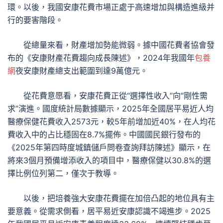
環。以後，我國安康花費市場正處于高速增加與構造進級并
行的要害階段。
從總量來看，財產增加勢能微弱。據中國花費者協會發
布的《安康財產花費趨向成長陳述》，2024年我國年
包養
網
夜安康財產總支出範圍到達9萬億元。
從花費意愿看，安康花費正從“選擇性收入”向“剛性需
求”演進。國度統計局數據顯示，2025年全國居平易近人均
醫療保健花費收入2573元，較5年前增加近40%，在人均花
費收入中的占比穩固在8.7%擺佈。中國國民銀行發布的
《2025年第四時度城鎮儲戶問卷查詢拜訪陳述》顯示，在
將來3個月預備增添收入的項目中，醫療保健以30.8%的選
擇比例位列第二，僅次于教導。
以後，把培養強大安康花費擺在加倍凸起的地位具有主
要意義。從需求側看，居平易近安康認識不竭進步。2025