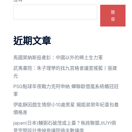
搜
尋
近期文章
馬國萊納斯投產釤：中國以外的稀土生力軍
武夷書院：朱子理學的找九宮格會議室搖籃丨張建
光
PSG點球年夜戰力克阿申納 蟬聯歐億嵐系統櫃冠冠
軍
伊能靜因戲生情戀小10歲男星 揭姐弟戀年紀喜包養
價格差
japan(日本)輔弼石破茂或上臺？執政聯盟JIUYI俱
意空間設計喪掉參議院過半數議席