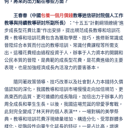
何，將來的出力點在哪些方面？
王春春（中國
包養一個月價錢
教導迷信研討院個人工作
教導與持續教導研討所副所長）：
“十五五”計劃綱領繚繞“進
步成長型花費比重”作出安排，提出規范成長教導和培訓花
費。教導和培訓花費包含為獲取學歷、技巧，進修新常識或
晉陞綜合本質而付出的教導培訓、常識付費課程等所需支
出。這種花費經由過程投資于人，辦事于人力資本的開闢和
公民本質的晉陞，是典範的成長型花費，是花費進級的主要
表現，也是加強經濟成長內活潑力的要害基本。
隨同著政策領導、技巧改革以及社會對人力本錢持久價
值認知的深化，我國教導和培訓市場慢慢走向加倍規范、更
高東西的品質、更可連續的成長階段，加倍出力于辦事人的
周全成長和畢生生長。以後，我國這場荒誕的戀愛爭奪戰，
此刻完全變成了林天秤的個人表演**，一場對稱的美學祭
典。教導和培訓花費浮現總量增加、構造分化、受眾群體多
樣化、從階段性向畢生化延長的特征。一是占比高，增速