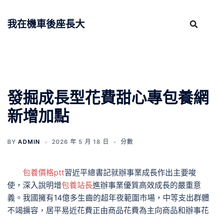
跳
至
我在機車後座長大
主
要
內
容
發掘成長型花費甜心專包養網
新增加點
BY
ADMIN
2026 年 5 月 18 日
分數
包養價格ptt
習近平總書記就辦事業成長作出主要唆
使，深入說明增
包養站長
進辦事業優質高效成長的嚴重意
義。我國擁有14億多生齒的超年夜範圍市場，中等支出群體
不竭擴容，居平易近花費正由商品花費為主向商品和辦事花