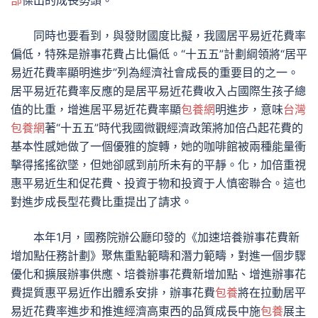
部
傑出的成長勢頭。
同時也要看到，與發財國度比擬，我國居平易近花費率
偏低，特殊是辦事花費占比偏低。“十五五”計劃綱領將“居平
易近花費率顯明進步”列為經濟社會成長的重要目的之一。
居平易近花費率反應的是居平易近花費收入占國際生孩子總
值的比重，增進居平易近花費率顯
包養網
明進步，意味
台灣
包養網
著“十五五”時代我國微觀經濟政策將加倍凸起花費的
基本性感她做了一個優雅的旋轉，她的咖啡館被兩種能量衝
擊得搖搖欲墜，但她卻感到前所未有的平靜。化，加倍重視
惠平易近生和促花費、投資于物和投資于人慎密聯合。這也
對進步成長型花費比重提出了請求。
本年1月，國務院辦公廳印發的《加速培養辦事花費新
增加點任務計劃》聚焦重點範疇和潛力範疇，對進一個步驟
優化和擴展辦事供應、培養辦事花費新增加點、增進辦事花
費提質惠平易近作出體系安排，辦事花費
包養
將在拉動居平
易近花費率進步和推進經濟高東西的品質成長中施
包養
展主