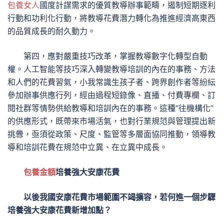
包養女人
國度計謀需求的優質教導辦事範疇，遏制短期逐利
行動和功利化行動，將教導花費潛力轉化為推進經濟高東西
的品質成長的耐久動力。
第四，應對嚴重技巧改革，掌握教導數字化轉型自動
權。人工智能等技巧深入轉變教導培訓的內在的事務、方法
和人們的花費習氣，小我常識生孩子者、跨界創作者等紛紜
參加辦事供應行列，經由過程短錄像、直播、付費專欄、訂
閱社群等情勢供給教導和培訓內在的事務。這種“往機構化”
的供應形式，既帶來市場活氣，也對行業規范與管理提出新
挑釁，亟須從政策、尺度、監管等多層面協同推動，領導教
導和培訓花費在規范中立異、在立異中成長。
包養金額
培養強大安康花費
以後我國安康花費市場範圍不竭擴容，若何進一個步驟
培養強大安康花費新增加點？