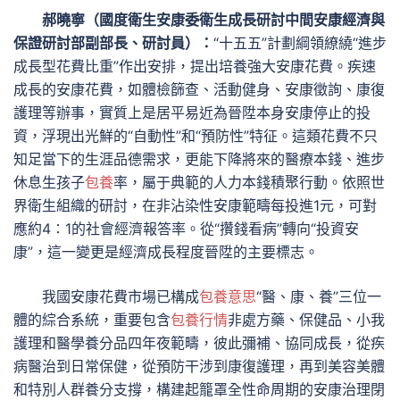
郝曉寧（國度衛生安康委衛生成長研討中間安康經濟與
保證研討部副部長、研討員）：
“十五五”計劃綱領繚繞“進步
成長型花費比重”作出安排，提出培養強大安康花費。疾速
成長的安康花費，如體檢篩查、活動健身、安康徵詢、康復
護理等辦事，實質上是居平易近為晉陞本身安康停止的投
資，浮現出光鮮的“自動性”和“預防性”特征。這類花費不只
知足當下的生涯品德需求，更能下降將來的醫療本錢、進步
休息生孩子
包養
率，屬于典範的人力本錢積聚行動。依照世
界衛生組織的研討，在非沾染性安康範疇每投進1元，可對
應約4∶1的社會經濟報答率。從“攢錢看病”轉向“投資安
康”，這一變更是經濟成長程度晉陞的主要標志。
我國安康花費市場已構成
包養意思
“醫、康、養”三位一
體的綜合系統，重要包含
包養行情
非處方藥、保健品、小我
護理和醫學養分品四年夜範疇，彼此彌補、協同成長，從疾
病醫治到日常保健，從預防干涉到康復護理，再到美容美體
和特別人群養分支撐，構建起籠罩全性命周期的安康治理閉