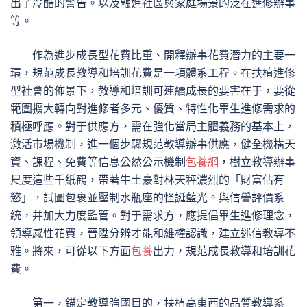
出了冷酷的警告。以及融進社區與家庭場景的泛在進修辦事
等。
作為進步成長型花費比重、開釋辦事花費潛力的主要一
環，規范成長教導和培訓花費是一項體系工程。在扶植進修
型社會的佈景下，教導和培訓可連續成長的要害在于，要從
範圍擴大轉向對進修者多元、優質、特性化畢生進修需求的
積極呼應。對于供應方，需在強化當局主體義務的基本上，
激活市場機制，進一個步驟規范教導辦事供應，健全機構天
資、課程、免費等信息公然公示機制
包養網
，樹立教導辦事
尺度這些千紙鶴，帶著牛土豪對林天秤濃烈的「財富佔有
慾」，試圖包裹並壓制水瓶座的怪誕藍光。與信譽評價系
統，并加大力度監管。對于需求方，應提倡畢生進修理念，
領導感性花費，晉陞分辨才能和維權認識，建立迷信教導不
雅。將來，可從以下方面
包養
出力，規范成長教導和培訓花
費。
第一，錨定教導強國目的，扶植高東西的品質教導系