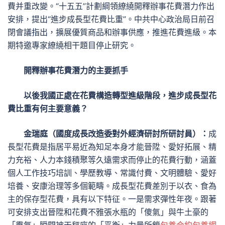
費并重改變。“十五五”計劃綱領繚繞開釋辦事花費潛力作出
安排，提出“進步成長型花費比重”。中共中心政治局日前召
閉會議指出，擴展優質商品和辦事供應，推進花費進級。本
期特邀專家繚繞相干題目停止研究。
開釋辦事花費潛力的主要抓手
以後我國正處在花費構造轉型進級階段，進步成長型花
費比重有何主要意義？
金瑞庭（國度成長改造委對外經濟研討所研討員）：
成
長型花費是指居平易近為知足本身才能晉陞、愛好拓展、精
力充裕、人力本錢積聚等久遠需求而停止的花費行動，涵蓋
個人工作技巧培訓、學歷教導、常識付費、文明體驗、愛好
培養、安康治理等多個範疇。成長型花費差別于以衣、食為
主的保存型花費，具有以下特征。一是需求彈性年夜。跟著
可安排支出晉陞和花費不雅張水瓶的「傻氣」與牛土豪的