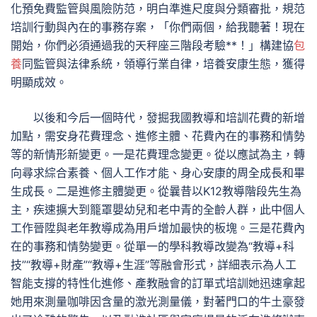
化預免費監管與風險防范，明白準進尺度與分類審批，規范
培訓行動與內在的事務存案，「你們兩個，給我聽著！現在
開始，你們必須通過我的天秤座三階段考驗**！」構建協
包
養
同監管與法律系統，領導行業自律，培養安康生態，獲得
明顯成效。
以後和今后一個時代，發掘我國教導和培訓花費的新增
加點，需安身花費理念、進修主體、花費內在的事務和情勢
等的新情形新變更。一是花費理念變更。從以應試為主，轉
向尋求綜合素養、個人工作才能、身心安康的周全成長和畢
生成長。二是進修主體變更。從曩昔以K12教導階段先生為
主，疾速擴大到籠罩嬰幼兒和老中青的全齡人群，此中個人
工作晉陞與老年教導成為用戶增加最快的板塊。三是花費內
在的事務和情勢變更。從單一的學科教導改變為“教導+科
技”“教導+財產”“教導+生涯”等融會形式，詳細表示為人工
智能支撐的特性化進修、產教融會的訂單式培訓她迅速拿起
她用來測量咖啡因含量的激光測量儀，對著門口的牛土豪發