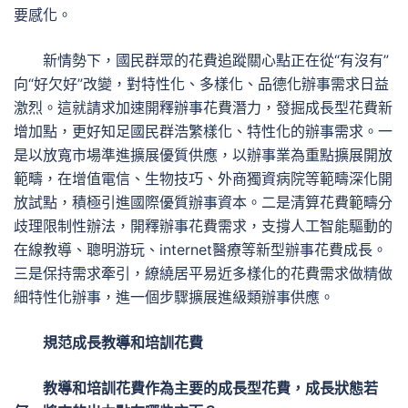
要感化。
新情勢下，國民群眾的花費追蹤關心點正在從“有沒有”
向“好欠好”改變，對特性化、多樣化、品德化辦事需求日益
激烈。這就請求加速開釋辦事花費潛力，發掘成長型花費新
增加點，更好知足國民群浩繁樣化、特性化的辦事需求。一
是以放寬市場準進擴展優質供應，以辦事業為重點擴展開放
範疇，在增值電信、生物技巧、外商獨資病院等範疇深化開
放試點，積極引進國際優質辦事資本。二是清算花費範疇分
歧理限制性辦法，開釋辦事花費需求，支撐人工智能驅動的
在線教導、聰明游玩、internet醫療等新型辦事花費成長。
三是保持需求牽引，繚繞居平易近多樣化的花費需求做精做
細特性化辦事，進一個步驟擴展進級類辦事供應。
規范成長教導和培訓花費
教導和培訓花費作為主要的成長型花費，成長狀態若