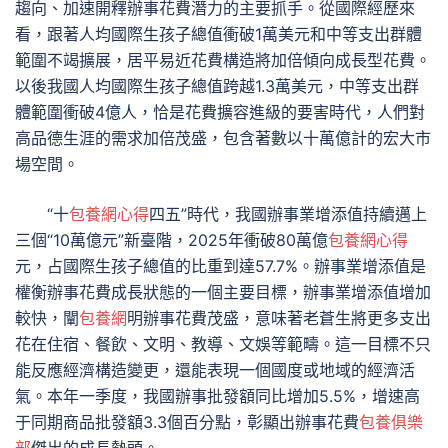
趨向、加速開釋辦事花費潛力的主要抓手。從國際經歷來
看，跟著人均國際生孩子總值衝破1萬美元和中等支出群體
範圍不竭擴展，居平易近花費構造將加倍傾向成長型花費。
以後我國人均國際生孩子總值跨越1.3萬美元，中等支出群
體範圍衝破4億人，恰是花費擴容進級的要害時代，人們對
高品德生涯的需求加倍茂盛，包含著數以十萬億計的宏大市
場空間。
“十
包養網心得
四五”時代，我國辦事業增添值持續邁上
三個“10萬億元”新臺階，2025年衝破80萬億
包養網心得
元，占國際生孩子總值的比重到達57.7%。辦事業增添值是
權衡辦事花費成長狀態的一個主要目標，辦事業增添值增加
較快，闡
包養網
明辦事花費茂盛，意味著老蒼生將更多支出
花在住宿、餐飲、文明、教導、文娛等範疇。這一目標不只
能反應經濟構造變更，還能表現一個國度或地域的經濟活
氣。本年一季度，我國辦事批發額同比增加5.5%，增速高
于同期商品批發額3.3個百分點，彰顯出辦事花費
包養俱樂