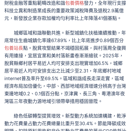
財稅金融等重點範疇改造和諧
包養價格
發力，全年現行支撐
科技立異和制造業成長的重要政策減稅降費及退稅2.9萬億
元，新發放企業存款加權均勻利率比上年降落41個基點。
城鄉區域和諧聯動共進。新型城鎮化扶植連續推動，年
底常住生齒城鎮化率達67.89%，比上年底進步0.89個百分
包養站長
點。脫貧攻堅結果不竭穩固拓展，與村落周全復興
有用連接，宜居宜業和美村落新畫卷漸漸繪就。2025年，
脫貧縣鄉村居平易近人均可安排支出現實增加6.5%，城鄉
居平易近人均可安排支出之比減少至2.31，年底鄉村地域
internet普及率升至69.5%。區域和諧成長走深走實，區域
經濟布局加倍優化，中部、西部地域經濟增速分辨高于台灣
東邊地域0.2、0.1個百分點，京津冀、長三角、粵港澳年夜
灣區三年夜動力源地域引領帶舉措用穩固晉陞。
綠色低碳轉型提質增效。新型動力系統加速構建，乾淨
動力花費量占動力花費總量比重升至30.4%。節能降碳成效