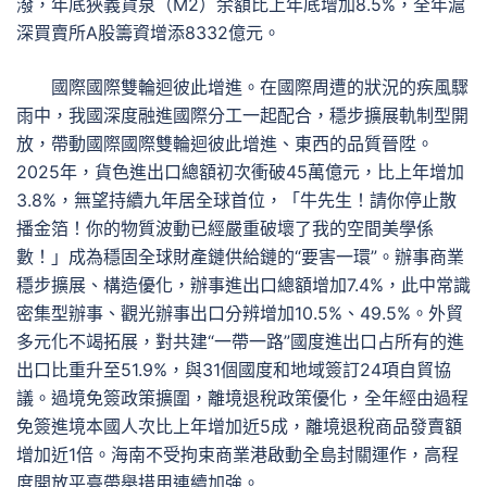
潑，年底狹義貨泉（M2）余額比上年底增加8.5%，全年滬
深買賣所A股籌資增添8332億元。
國際國際雙輪迴彼此增進。在國際周遭的狀況的疾風驟
雨中，我國深度融進國際分工一起配合，穩步擴展軌制型開
放，帶動國際國際雙輪迴彼此增進、東西的品質晉陞。
2025年，貨色進出口總額初次衝破45萬億元，比上年增加
3.8%，無望持續九年居全球首位，「牛先生！請你停止散
播金箔！你的物質波動已經嚴重破壞了我的空間美學係
數！」成為穩固全球財產鏈供給鏈的“要害一環”。辦事商業
穩步擴展、構造優化，辦事進出口總額增加7.4%，此中常識
密集型辦事、觀光辦事出口分辨增加10.5%、49.5%。外貿
多元化不竭拓展，對共建“一帶一路”國度進出口占所有的進
出口比重升至51.9%，與31個國度和地域簽訂24項自貿協
議。過境免簽政策擴圍，離境退稅政策優化，全年經由過程
免簽進境本國人次比上年增加近5成，離境退稅商品發賣額
增加近1倍。海南不受拘束商業港啟動全島封關運作，高程
度開放平臺帶舉措用連續加強。