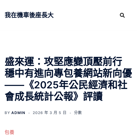
跳
至
我在機車後座長大
主
要
內
容
盛來運：攻堅應變頂壓前行
穩中有進向專包養網站新向優
——《2025年公民經濟和社
會成長統計公報》評讀
BY
ADMIN
2026 年 3 月 5 日
分數
包養