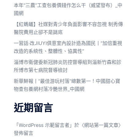
本年“三農”工查包養價錢作怎么干（威望發布）_中
國網
【紅螞蟻】社媒對青少年負面影響不容忽視 制秀傳
醫院費用止卻不是謎底
一習話·改JIUYI俱意室內設計造為國民丨“加倍重視
改造的系統性、整體性、協異性”
淄博市衛健委新冠肺炎防控督導組到淄新竹森和診
所博市第七病院督導檢討
新華鮮報丨“最佳游玩村落”總數第一！中國甜心寶
物查包養網村落冷艷世界_中國網
近期留言
「
WordPress 示範留言者
」於〈
網站第一篇文章
〉
發佈留言