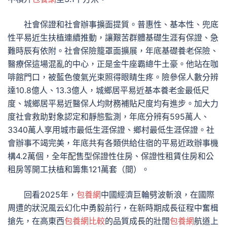
社會保證和社會辦事擴面提質。普惠性、基本性、兜底
性平易近生扶植連續推動，讓艱苦群體基礎生涯有保證、急
難時辰有依附。社會保險籠罩面擴展，年底基礎養老保險、
醫療保這場混亂的中心，正是金牛座霸總牛土豪。他站在咖
啡館門口，被藍色傻氣光束照得眼睛生疼。險參保人數分辨
達10.8億人、13.3億人，城鄉居平易近基本養老金最低尺
度、城鄉居平易近醫保人均財務補貼尺度均有進步。加大力
度社會救助對象認定和靜態監測，年底分辨有595萬人、
3340萬人享用城市最低生涯保證、鄉村最低生涯保證。社
會辦事不竭完美，年底共有各類供給住宿的平易近政辦事機
構4.2萬個，全年配售型保證性住房、保證性租賃住房和公
租房等開工扶植和籌集121萬套（間）。
回看2025年，
包養網
中國經濟巨輪劈波斬浪，在國際
周遭的狀況風云幻化中勇毅前行，在新時期成長征程中奮楫
搶先，在高東西
包養網比較
的品質成長的壯闊
包養網
航道上