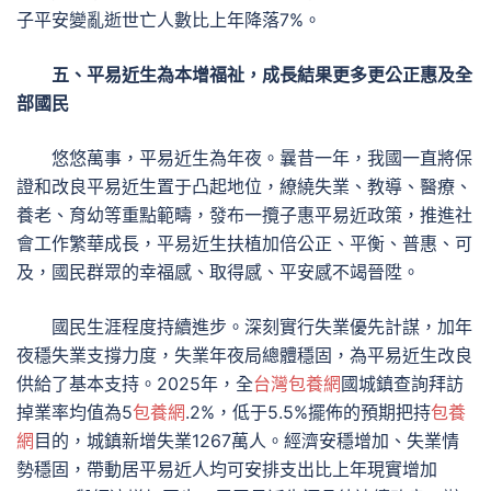
子平安變亂逝世亡人數比上年降落7%。
五、平易近生為本增福祉，成長結果更多更公正惠及全
部國民
悠悠萬事，平易近生為年夜。曩昔一年，我國一直將保
證和改良平易近生置于凸起地位，繚繞失業、教導、醫療、
養老、育幼等重點範疇，發布一攬子惠平易近政策，推進社
會工作繁華成長，平易近生扶植加倍公正、平衡、普惠、可
及，國民群眾的幸福感、取得感、平安感不竭晉陞。
國民生涯程度持續進步。深刻實行失業優先計謀，加年
夜穩失業支撐力度，失業年夜局總體穩固，為平易近生改良
供給了基本支持。2025年，全
台灣包養網
國城鎮查詢拜訪
掉業率均值為5
包養網
.2%，低于5.5%擺佈的預期把持
包養
網
目的，城鎮新增失業1267萬人。經濟安穩增加、失業情
勢穩固，帶動居平易近人均可安排支出比上年現實增加