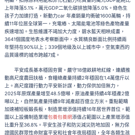
明顯，扣除原料用能和非化石動力花費量的萬元GDP能耗比
上年降落5.1%，萬元GDP二氧化碳排放降落5.0%。綠色生
孩子力加速打造，新動力car 年產銷量均衝破1600萬輛，持
續11年位居全球第一，充電樁、太陽能電池等綠色產物產量
疾速增加。生態維護不竭加大力度，碧水藍天相映成畫，
3641個國度地表水考察斷面中，水質精良斷面比例持續兩
年堅持在90%以上；339個地級及以上城市中，空氣東西的
品質達標的城市跨越7成。
平安成長基本穩固夯實。嚴守18億畝耕地紅線，連續推
動高尺度農田扶植，食糧總產量持續2年穩固在1.4萬億斤以
上。高尺度踐行動力平安新計謀，動力保供加倍無力，
2025年原煤產量增至48.5億噸，原油產量持續4年穩產2億
噸以上，自然氣產量持續9年減產超百億立方米。重點範疇
加速補短板鍛長板，制造業增添值持續16年居世界首位，範
圍以上設備制造業增
包養
包養網
添值占範圍以上產業增添值
比重升至36.8%。平安生孩子和防災減災防地加固，無力保
證國民群眾性命財富平安和社會年夜局穩固，全年各類生孩