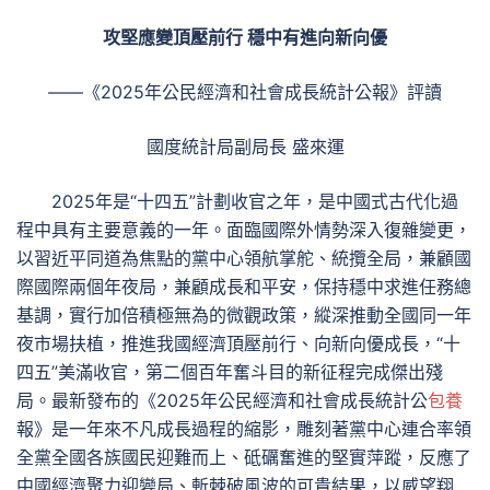
攻堅應變頂壓前行 穩中有進向新向優
——《2025年公民經濟和社會成長統計公報》評讀
國度統計局副局長 盛來運
2025年是“十四五”計劃收官之年，是中國式古代化過
程中具有主要意義的一年。面臨國際外情勢深入復雜變更，
以習近平同道為焦點的黨中心領航掌舵、統攬全局，兼顧國
際國際兩個年夜局，兼顧成長和平安，保持穩中求進任務總
基調，實行加倍積極無為的微觀政策，縱深推動全國同一年
夜市場扶植，推進我國經濟頂壓前行、向新向優成長，“十
四五”美滿收官，第二個百年奮斗目的新征程完成傑出殘
局。最新發布的《2025年公民經濟和社會成長統計公
包養
報》是一年來不凡成長過程的縮影，雕刻著黨中心連合率領
全黨全國各族國民迎難而上、砥礪奮進的堅實萍蹤，反應了
中國經濟聚力迎變局、斬棘破風波的可貴結果，以威望翔