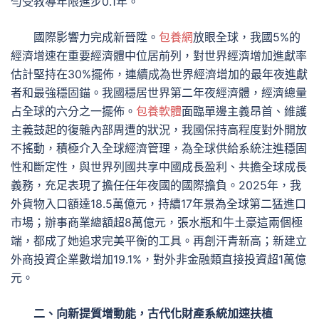
勻受教導年限進步0.1年。
國際影響力完成新晉陞。
包養網
放眼全球，我國5%的
經濟增速在重要經濟體中位居前列，對世界經濟增加進獻率
估計堅持在30%擺佈，連續成為世界經濟增加的最年夜進獻
者和最強穩固錨。我國穩居世界第二年夜經濟體，經濟總量
占全球的六分之一擺佈。
包養軟體
面臨單邊主義昂首、維護
主義鼓起的復雜內部周遭的狀況，我國保持高程度對外開放
不搖動，積極介入全球經濟管理，為全球供給系統注進穩固
性和斷定性，與世界列國共享中國成長盈利、共擔全球成長
義務，充足表現了擔任任年夜國的國際擔負。2025年，我
外貨物入口額達18.5萬億元，持續17年景為全球第二猛進口
市場；辦事商業總額超8萬億元，張水瓶和牛土豪這兩個極
端，都成了她追求完美平衡的工具。再創汗青新高；新建立
外商投資企業數增加19.1%，對外非金融類直接投資超1萬億
元。
二、向新提質增動能，古代化財產系統加速扶植