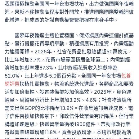
我國積極推動全國同一年夜市場扶植，出力做強國際年夜輪
迴，果斷不移推動高程度對外開放，推進國際國際雙輪迴彼
此增進，把成長的計謀自動權緊緊把握在本身手中。
國際年夜輪迴主體位置穩固。保持擴展內需這個計謀基
點，實行提振花費專項舉動，積極擴展有用投資，內需驅動
力連續開釋。2025年，社會花費品批發總額超50萬億元，
比上年增加3.7%，花費市場範圍穩居全球第二；內需對經
濟增加進獻率達67.3%，此中終極花費收入進獻率為
52.0%，比上年進步5.0個百分點。全國同一年夜市場
包養
網評價
扶植扎實推動，物流系統迭代進級，各類商品和要素
活動加倍順暢、設置裝備擺設加倍高效。2025年，貨色運
輸量、周轉量分辨比上年增加3.2%、4.6%；社會物流總所
需支出與GDP的比率降至13.9%。在收集通訊疾速成長、電
子信件替換加快佈景下，郵政信件營業量有所降落，但行業
構造加速進級，快遞營業量衝破1900億件，帶動郵政行業
寄遞營業總量增加11.8%。資金投放增添，本錢市場較為活