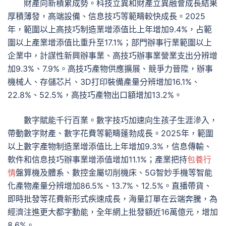
財產向新積累成勢。科技立異和財產立異融會成長結果
厚積薄發，高端設備、信息技巧等範疇較快成長。2025
年，範圍以上高技巧制造業增添值比上年增加9.4%，占範
圍以上產業增添值比重升至17.1%；部門辦事行業範圍以上
企業中，計謀性新興辦事業、高技巧辦事業營業支出分辨增
加9.3%、7.9%。高技巧產物供應擴展、競爭力晉陞，辦事
機械人、存儲芯片、3D打印裝備產量分辨增加16.1%、
22.8%、52.5%，高技巧產物出口額增加13.2%。
數字賦能千行百業。數字技巧加速向生孩子生涯滲入，
帶動數字財產、數字花費等範疇蓬勃成長。2025年，範圍
以上數字產物制造業增添值比上年增加9.3%，信息傳輸、
軟件和信息技巧辦事業增添值增加11.1%；產業把持
包養行
情
盤算機及體系、數控金屬切削機床、5G智妙手機等智能
化產物產量分辨增加86.5%、13.7%、12.5%。直播帶貨、
即時批發等花費新形式疾速成長，海量訂單在云端奔騰，為
經濟注進更大都字動能，全年網上批發額近16萬億元，增加
8.6%。