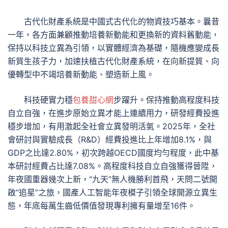
古代化財產系統是中國式古代化的物資技巧基本。曩昔
一年，各方面兼顧推動培養新動能和更換新的資料舊動能，
保持以科技立異為引領，以實體經濟為基礎，隨機應變成長
新質生孩子力，加速扶植古代化財產系統，在向新提質、向
優轉型中不竭培養新動能、塑造新上風。
科技硬實力穩
包養甜心網
步躍升。保持推動高程度科技
自立自強，在進步原始立異才能上連續用力，研發經費投進
穩步增加，有用激起全社會立異發明活氣。2025年，全社
會研討與實驗成長（R&D）經費投進比上年增加8.1%，與
GDP之比達2.80%，初次跨越OECD國度均勻程度，此中基
本研討經費占比達7.08%。高程度科技自立自強獲得晉陞，
年夜國重器幾次上新，“九天”無人機勝利首飛，天問二號開
啟“追星”之旅，國產人工智能年夜模子引領全球開源立異生
態，年底每萬生齒低價值發現專利擁有量增至16件。