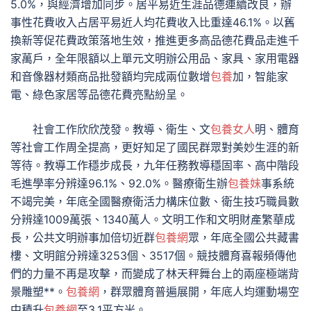
5.0%，與經濟增加同步。居平易近生涯品德連續改良，辦
事性花費收入占居平易近人均花費收入比重達46.1%。以舊
換新等促花費政策落地生效，推進更多高品德花費品走進千
家萬戶，全年限額以上單元文明辦公用品、家具、家用電器
和音像器材類商品批發額均完成兩位數增
包養
加，智能家
電、綠色家居等品德花費亮點紛呈。
社會工作欣欣茂發。教導、衛生、文
包養女人
明、體育
等社會工作周全提高，更好知足了國民群眾對美妙生涯的新
等待。教導工作穩步成長，九年任務教導穩固率、高中階段
毛進學率分辨達96.1%、92.0%。醫療衛生辦
包養妹
事系統
不竭完美，年底全國醫療衛活力構床位數、衛生技巧職員數
分辨達1009萬張、1340萬人。文明工作和文明財產繁華成
長，公共文明辦事加倍切近群
包養網
眾，年底全國公共藏書
樓、文明館分辨達3253個、3517個。競技體育喜報頻傳他
們的力量不再是攻擊，而變成了林天秤舞台上的兩座極端背
景雕塑**。
包養網
，群眾體育普遍展開，年底人均運動場空
中積升
包養網
至3.1平方米。