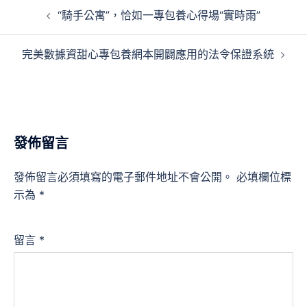
文
“騎手公寓”，恰如一專包養心得場“實時雨”
章
導
完美數據資甜心專包養網本開闢應用的法令保證系統
覽
發佈留言
發佈留言必須填寫的電子郵件地址不會公開。
必填欄位標
示為
*
留言
*