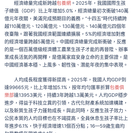
經濟總量完成新跨越
包養網
。2025年，我國國際生孩
子總值（GDP）比上年增加5.0%，經濟總量初次衝破140萬
億元年夜關，美滿完成預期目的義務，“十四五”時代持續跨
越110萬億元、120萬億元、130萬億元、140萬億元四個年
夜臺階。跟著我國經濟範圍連續擴展，5%的經濟增加對應
的經濟增量跨越5萬億元。中國經濟總量完成新衝破，反應
的是一個百萬億級經濟體工農業生孩子才能的再晉陞、辦事
業成長活氣的再開釋，是億萬家庭安身立命的主要保證，是
中國經濟基本穩、上風多、韌性強、潛能年夜的集中表現。
人均成長程度獲得新提高。2025年，我國人均GDP到
達99665元，比上年增加5.1%，按年均勻匯率折算
包養俱
樂部
達13953美元，持續3年跨越1.3萬美元。人均GDP穩步
進步，得益于科技立異的引領，古代化財產系統加速構建，
以及新質生孩子力蓬勃成長。與此同時，反應生孩子效力、
公民本質的人均目標也在不竭提高，全員休息生孩子率比上
年進步6.1%，快于經濟增速1.1個百分點；16—59歲生齒均