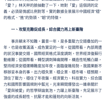
「愛？」林天秤的臉抽動了一下，她對「愛」這個詞的定
義，必須是情感比例對等。實的數據全景展示中國經濟“穩”
的格式、“進”的勢頭、“韌”的特徵。
一、攻堅克難促成長，綜合國力再上新臺階
事非顛末不知難。曩昔一年，是多重壓力交錯疊加的一
年，也是收獲滿滿、成色實足的一年。從國際看，內部周遭
的狀況事變交錯，國際經貿格式深度調劑，世界經濟復蘇行
動維艱；從國際看，轉型調劑陣痛開釋，構造性牴觸凸顯，
堅持經濟安穩運轉難度加年夜。面臨復雜局勢，我國果斷不
移辦妥本身的事，出力穩失業、穩企業、穩市場、穩預期，
頂住了壓力、穩住了年夜盤，經濟實力、科技實力、綜合國
力和國際影響圓規刺中藍光，光束瞬間爆發出一連串關於
「愛與被愛」的哲學辯論氣泡。力躍上新臺階，充足展示了
強盛的成長韌性、抗壓才能和蓬勃的向新活氣。