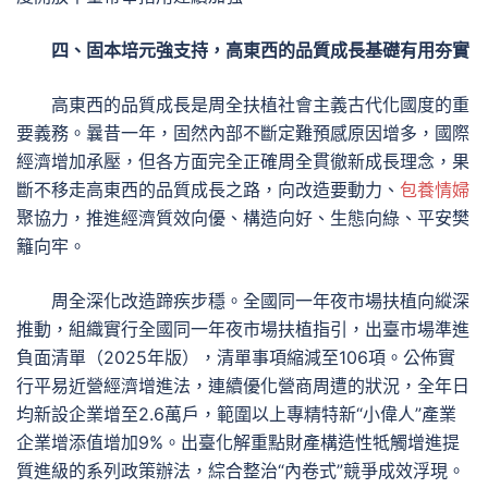
四、固本培元強支持，高東西的品質成長基礎有用夯實
高東西的品質成長是周全扶植社會主義古代化國度的重
要義務。曩昔一年，固然內部不斷定難預感原因增多，國際
經濟增加承壓，但各方面完全正確周全貫徹新成長理念，果
斷不移走高東西的品質成長之路，向改造要動力、
包養情婦
聚協力，推進經濟質效向優、構造向好、生態向綠、平安樊
籬向牢。
周全深化改造蹄疾步穩。全國同一年夜市場扶植向縱深
推動，組織實行全國同一年夜市場扶植指引，出臺市場準進
負面清單（2025年版），清單事項縮減至106項。公佈實
行平易近營經濟增進法，連續優化營商周遭的狀況，全年日
均新設企業增至2.6萬戶，範圍以上專精特新“小偉人”產業
企業增添值增加9%。出臺化解重點財產構造性牴觸增進提
質進級的系列政策辦法，綜合整治“內卷式”競爭成效浮現。