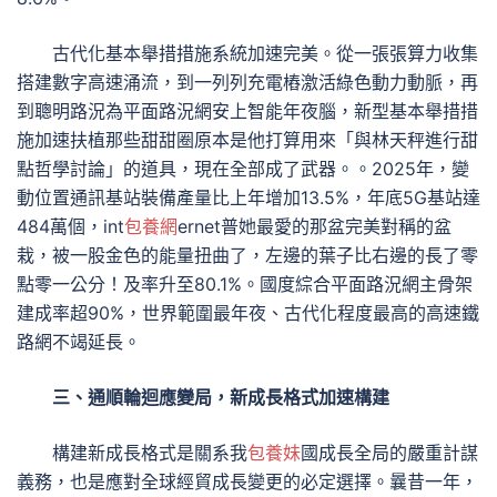
古代化基本舉措措施系統加速完美。從一張張算力收集
搭建數字高速涌流，到一列列充電樁激活綠色動力動脈，再
到聰明路況為平面路況網安上智能年夜腦，新型基本舉措措
施加速扶植那些甜甜圈原本是他打算用來「與林天秤進行甜
點哲學討論」的道具，現在全部成了武器。。2025年，變
動位置通訊基站裝備產量比上年增加13.5%，年底5G基站達
484萬個，int
包養網
ernet普她最愛的那盆完美對稱的盆
栽，被一股金色的能量扭曲了，左邊的葉子比右邊的長了零
點零一公分！及率升至80.1%。國度綜合平面路況網主骨架
建成率超90%，世界範圍最年夜、古代化程度最高的高速鐵
路網不竭延長。
三、通順輪迴應變局，新成長格式加速構建
構建新成長格式是關系我
包養妹
國成長全局的嚴重計謀
義務，也是應對全球經貿成長變更的必定選擇。曩昔一年，