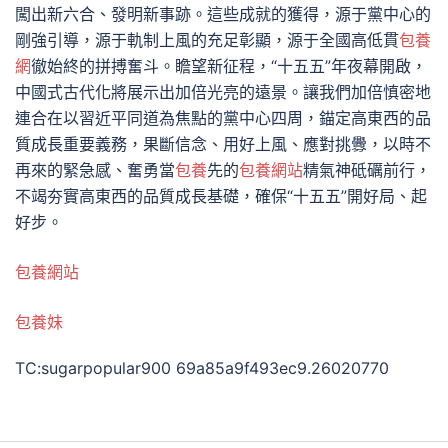
闖出新六合、發明新事跡。這些成就的獲得，源于黨中心的
剛強引導，源于軌制上風的充足彰顯，源于全國高低貫
包養
網
徹始終的拼搏奮斗。瞻望新征程，“十五五”年夜幕開啟，
中國式古代化將展示出加倍光亮的遠景。讓我們加倍慎密地
連合在以習近平同道為焦點的黨中心四周，錨定高東西的品
質成長重要義務，果斷信念、用好上風、應對挑釁，以時不
再來的緊急感、奮勇當
包養
先的
包養網站
精氣神砥礪前行，
不竭夯實高東西的品質成長基礎，確保“十五五”開好局、起
好步。
包養網站
包養妹
TC:sugarpopular900 69a85a9f493ec9.26020770