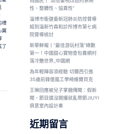
為國民丨“加倍重視改造的系統
紙
性、整體性、協異性”
。
淄博市衛健委新冠肺炎防控督導
的禮
組到淄新竹森和診所博市第七病
心翼
院督導檢討
彈
新華鮮報丨“最佳游玩村落”總數
成了
第一！中國甜心寶物查包養網村
落冷艷世界_中國網
為年輕陣容添經驗 切爾西引進
35歲前鋒億嵐工學椅維爾貝克
王琳回應被兒子掌摑傳聞：假新
聞，節目還沒開播就亂帶節JIUYI
俱意室內設計奏
近期留言