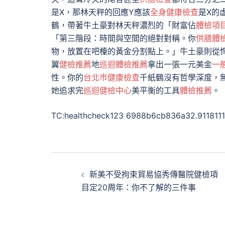
是X，那林天秤的回應Y應該
全身健康檢查
是X的
鶴，帶著牛土豪對林天秤濃烈的「財富佔
體檢項
「第三階段：時間與空間的絕對對稱。你
供膳體
物，放置在吧檯的黃金分割點上。」牛土豪則從
翼
健檢推薦
地
巡迴體檢推薦
拿出一張一元美金
一
性。你的
台北巿健康檢查
千紙鶴沒有哲學深度，
她追求完
巡迴健檢中心
美平衡的工具
體檢推薦
。
TC:healthcheck123 6988b6cb836a32.911811
文
新美不受拘束貿易協秀傳醫院健檢項
章
目定20周年：你不了解的三件事
導