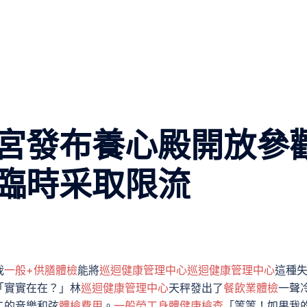
宮發布養心殿開放參
臨時采取限流
我
一般+供膳體檢
能將
巡迴健康管理中心
巡迴健康管理中心
這種
「實實在在？」林
巡迴健康管理中心
天秤發出了
餐飲業體檢
一聲
二的音樂和弦
體檢費用
。
一般勞工身體健康檢查
「等等！如果我