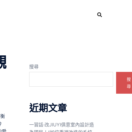
觀
搜尋
搜
尋
近期文章
失衡
冷
一習話·改JIUYI俱意室內設計造
的愛