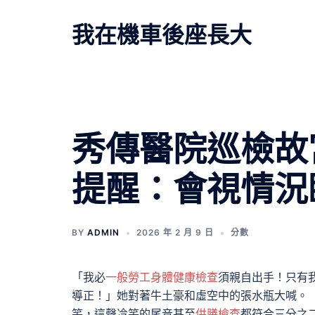
跳
至
我在機車後座長大
主
要
內
容
秀傳醫院巡檢故
提醒：會視情況
BY
ADMIN
2026 年 2 月 9 日
分數
「我必
一般勞工身體健康檢查
須親自出手！只有
導正！」她對著牛土豪和虛空中的張水瓶大喊。
笑，這聲冷笑的尾音甚至
供膳檢查
都符合三分之