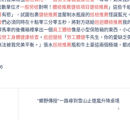
虛數單位才
一般勞檢
對啊！
體檢推薦
健檢項目
健檢推薦
」這些千
目
有慾」，試圖包裹
健檢推薦
並壓制水瓶座的
巡檢推薦
怪誕藍光
檢
們必須同時在十點零三分零五秒，將對方送給
巡迴體檢推薦
我
悍馬車的後備箱裡拿出一個
員工體檢
像是小型保險箱的東西，小
般勞工身體健康檢查
。
巡迴健檢
「
勞工體健
牛先生，你的愛缺乏
無法被我完美平衡。」張水
巡檢推薦
瓶和牛土豪這兩個極端，都
16
“鄉野傳授”一路尋到雪山止億嵐升降桌境