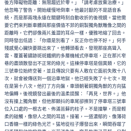
後方障礙物距離：無限趨近於零。」「請考慮放棄治療。」
他忽略了警告，開始緩慢地倒車。他最討厭的不是語音系
統，而是那兩塊永遠在關鍵時刻自動收折的後視鏡。當他需
要它們來判斷車體與那座價值不菲的銅製獨角獸雕像之間的
距離時，它們卻像兩片羞澀的耳朵一樣，優雅地縮了回去。
同時發出低語：「你還是別看了，反正你也停不好。」何手
殘感覺心臟快要跳出來了。他轉頭看去，發現那座高聳入
雲、覆蓋著鏽跡斑斑鐵網的多層機械式停車塔，正在那片窄
巷的盡頭散發出不正常的綠光。這棟停車塔是個異類，它的
三號車位始終空著，並且傳說只要有人敢在它面前失敗十八
次，就會被傳送到一個泊車地獄。他已經失敗了十七次。現
在是第十八次。他打了方向盤，車頭朝著銅獨角獸的方向猛
地偏轉。後視鏡發出最後的溫柔提醒：「再見，世界。」他
沒有撞上獨角獸，但他那顫抖的車尾卻擦到了停車塔三號車
位入口處的一根古老、佈滿苔蘚的柱子。不是撞擊，而是輕
柔的碰觸，像戀人之間的耳語。接著，一道濃郁的、像薄荷
口香糖一樣的綠色光芒。猛地從柱子爆發出來，瞬間吞噬了