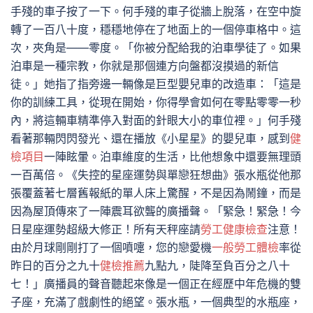
手殘的車子按了一下。何手殘的車子從牆上脫落，在空中旋
轉了一百八十度，穩穩地停在了地面上的一個停車格中。這
次，夾角是——零度。「你被分配給我的泊車學徒了。如果
泊車是一種宗教，你就是那個連方向盤都沒摸過的新信
徒。」她指了指旁邊一輛像是巨型嬰兒車的改造車：「這是
你的訓練工具，從現在開始，你得學會如何在零點零零一秒
內，將這輛車精準停入對面的針眼大小的車位裡。」何手殘
看著那輛閃閃發光、還在播放《小星星》的嬰兒車，感到
健
檢項目
一陣眩暈。泊車維度的生活，比他想象中還要無理頭
一百萬倍。《失控的星座運勢與單戀狂想曲》張水瓶從他那
張覆蓋著七層舊報紙的單人床上驚醒，不是因為鬧鐘，而是
因為屋頂傳來了一陣震耳欲聾的廣播聲。「緊急！緊急！今
日星座運勢超級大修正！所有天秤座請
勞工健康檢查
注意！
由於月球剛剛打了一個噴嚏，您的戀愛機
一般勞工體檢
率從
昨日的百分之九十
健檢推薦
九點九，陡降至負百分之八十
七！」廣播員的聲音聽起來像是一個正在經歷中年危機的雙
子座，充滿了戲劇性的絕望。張水瓶，一個典型的水瓶座，