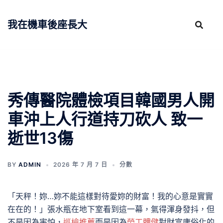
跳
至
我在機車後座長大
主
要
內
容
秀傳醫院體檢項目韓國男人開
車沖上人行道持刀砍人 致一
逝世13傷
BY
ADMIN
2026 年 7 月 7 日
分數
「天秤！妳…妳不能這樣對待愛妳的財富！我的心意是實實
在在的！」張水瓶在地下室看到這一幕，氣得渾身發抖，但
不是因為害怕，
巡檢推薦
而是因為
勞工體健
對財富庸俗化的