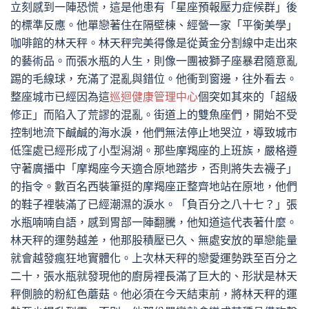
立刻感到一陣恐慌，這是他患有「星座預報壓力症候群」後
的標準反應。他單戀著住在隔壁棟、經營一家「平衡美學」
咖啡館的林天秤。林天秤完美得像是從黃金分割線中走出來
的藝術品。而張水瓶的人生，則像一團被獅子座暴君隨意亂
踢的毛線球，充滿了混亂與錯位。他衝到窗邊，往外看去。
整座城市已經因為這
巡迴健康管理中心
個突如其來的「超級
修正」而陷入了荒謬的混亂。街道上的雙魚座們，開始不受
控制地流下鹹鹹的海水淚，他們無法停止地哭泣，導致城市
低窪處已經形成了小型潟湖。那些摩羯座的上班族，嚴格遵
守著廣播中「摩羯座今天適合原地踏步，否則將失去襪子」
的指令。數百名西裝筆挺的摩羯座正整齊地站在原地，他們
的鞋子裡裝滿了已經潮濕的淚水。「負百分之八十七？」張
水瓶喃喃自語，感到胃部一陣翻騰，他知道這代表著什麼。
林天秤的運勢越差，他那股積壓已久、無處安放的單戀能量
就會越發瘋狂地實體化。上次林天秤的戀愛運勢跌至百分之
二十，張水瓶就發現他的廚房裡長滿了巨大的、形狀是林天
秤側臉的粉紅色蘑菇。他必須在今天結束前，將林天秤的運