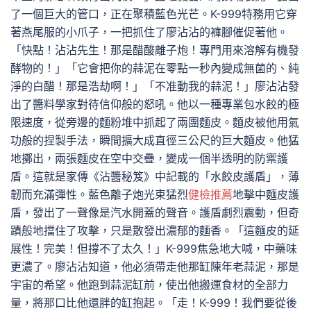
了一個巨大的管口，正在聚積藍色光芒。K-999特務用它穿
著燕尾服的小爪子，一把抓住了廖沾沾的褲腳催促著他。
「快點！沾沾先生！那是醋酸離子炮！專門用來溶解有機發
酵物的！」「它會把你的蒜泥在零點一秒內變成無菌的、純
淨的白醋！那是浩劫啊！」「不准動我的蒜泥！」廖沾沾發
出了醬料學家對待信仰般的怒吼。他以一種專業包水餃的極
限速度，從旁邊的麵粉堆中抓起了兩團麵皮。麵皮被他用氣
功般的捏製手法，瞬間擴大成直徑三公尺的巨大麵皮。他猛
地擲出，兩張麵皮在空中交疊，變成一個半透明的防禦護
盾。這就是家傳《沾醬秘笈》中記載的「水餃皮護盾」，薄
韌而充滿彈性。藍色離子炮光束猛烈
健檢推薦
地擊中麵皮護
盾，發出了一聲像是汽水開蓋的聲音。護盾劇烈震動，但奇
蹟般地擋住了攻擊，只是散發出濃郁的麵香。「這麵皮的延
展性！完美！但撐不了太久！」K-999焦急地大喊，中藥味
更濃了。廖沾沾知道，他必須帶走他那缸陳年老蒜泥，那是
宇宙的希望。他跑到蒜泥缸前，使出他搬運食材的全部力
量，將那口比他還胖的缸抱起。「走！K-999！我們要從後