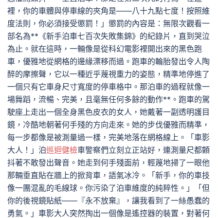
裡，你的車體與停車線的夾角是——八十九點七度！按照維
度法則，你必須接受懲罰！」懲罰的內容是：無限次觀看一
部名為**《新手泊車七百次失敗集錦》的紀錄片，直到哭泣
為止。就在這時，一輛像是從科幻電影裡開出來的黑色跑
車，優雅地從網格的邊緣漂移而過。跑車的輪胎發出令人陶
醉的摩擦聲，它以一種近乎蔑視重力的姿態，精準地停進了
一個只有它車身尺寸寬度的停車格中。那泊車的過程就像一
場舞蹈，流暢、完美，且毫無任何多餘的動作**。跑車的駕
駛座上走出一個全身黑色皮衣的女人，她戴著一副透明護目
鏡，冷酷地朝著何手殘的方向走來。她的步伐優雅而精準，
每一步都像是被測量過一樣，完美地落在網格線上。「車影
大人！」泊
巡迴健檢
車警察們立刻立正站好，連測量尺都顫
抖著不敢發出聲音。她走到何手殘面前，輕蔑地掃了一眼他
那輛垂直貼在牆上的掀背車，語氣冰冷。「新手，你的車技
像一團混亂的毛線球。你污染了泊車維度的純粹性。」「但
你的後視鏡貼紙——『永不放棄』，讓我看到了一絲愚蠢的
勇氣。」車影大人突然掏出一個像是遙控器的裝置，對著何