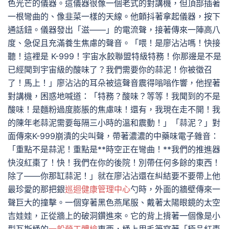
色光芒的儀器。這儀器很像一個老式的對講機，但頂部插著
一根彎曲的、像韭菜一樣的天線。他顫抖著拿起儀器，按下
通話鈕。儀器發出「滋——」的電流聲，接著傳來一陣高八
度、急促且充滿養生焦慮的聲音。「喂！是廖沾沾嗎！快接
聽！這裡是 K-999！宇宙水餃聯盟特級特務！你那邊是不是
已經聞到宇宙級的酸味了？我們需要你的蒜泥！你被徵召
了！馬上！」廖沾沾的耳朵被這聲音震得嗡嗡作響，他捏著
對講機，困惑地喊道：「特務？酸味？等等！我聞到的不是
酸味！是麵粉過度膨脹的焦慮味！還有，我現在走不開！我
的陳年老蒜泥需要每隔三小時的溫和震動！」「蒜泥？」對
面傳來K-999崩潰的尖叫聲，帶著濃濃的中藥味電子雜音：
「重點不是蒜泥！重點是**時空正在彎曲！**我們的推進器
快沒紅棗了！快！我們在你的後院！別帶任何多餘的東西！
除了——你那缸蒜泥！」就在廖沾沾還在糾結要不要帶上他
最珍愛的那把銀
巡迴健康管理中心
勺時，外面的牆壁傳來一
聲巨大的撞擊。一個穿著黑色燕尾服、戴著太陽眼鏡的太空
吉娃娃，正從牆上的破洞鑽進來。它的背上揹著一個像是小