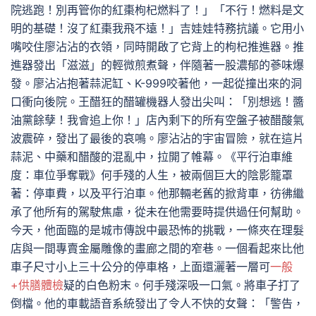
院逃跑！別再管你的紅棗枸杞燃料了！」「不行！燃料是文
明的基礎！沒了紅棗我飛不遠！」吉娃娃特務抗議。它用小
嘴咬住廖沾沾的衣領，同時開啟了它背上的枸杞推進器。推
進器發出「滋滋」的輕微煎煮聲，伴隨著一股濃郁的蔘味爆
發。廖沾沾抱著蒜泥缸、K-999咬著他，一起從撞出來的洞
口衝向後院。王醋狂的醋罐機器人發出尖叫：「別想逃！醬
油黨餘孽！我會追上你！」店內剩下的所有空盤子被醋酸氣
波震碎，發出了最後的哀鳴。廖沾沾的宇宙冒險，就在這片
蒜泥、中藥和醋酸的混亂中，拉開了帷幕。《平行泊車維
度：車位爭奪戰》何手殘的人生，被兩個巨大的陰影籠罩
著：停車費，以及平行泊車。他那輛老舊的掀背車，彷彿繼
承了他所有的駕駛焦慮，從未在他需要時提供過任何幫助。
今天，他面臨的是城市傳說中最恐怖的挑戰，一條夾在理髮
店與一間專賣金屬雕像的畫廊之間的窄巷。一個看起來比他
車子尺寸小上三十公分的停車格，上面還灑著一層可
一般
+供膳體檢
疑的白色粉末。何手殘深吸一口氣。將車子打了
倒檔。他的車載語音系統發出了令人不快的女聲：「警告，