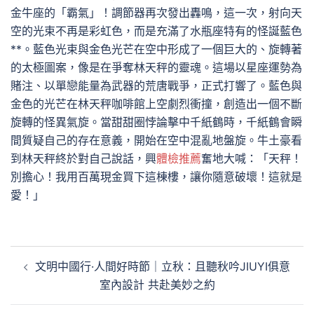
金牛座的「霸氣」！調節器再次發出轟鳴，這一次，射向天
空的光束不再是彩虹色，而是充滿了水瓶座特有的怪誕藍色
**。藍色光束與金色光芒在空中形成了一個巨大的、旋轉著
的太極圖案，像是在爭奪林天秤的靈魂。這場以星座運勢為
賭注、以單戀能量為武器的荒唐戰爭，正式打響了。藍色與
金色的光芒在林天秤咖啡館上空劇烈衝撞，創造出一個不斷
旋轉的怪異氣旋。當甜甜圈悖論擊中千紙鶴時，千紙鶴會瞬
間質疑自己的存在意義，開始在空中混亂地盤旋。牛土豪看
到林天秤終於對自己說話，興
體檢推薦
奮地大喊：「天秤！
別擔心！我用百萬現金買下這棟樓，讓你隨意破壞！這就是
愛！」
文
文明中國行·人間好時節｜立秋：且聽秋吟JIUYI俱意
章
室內設計 共赴美妙之約
導
覽