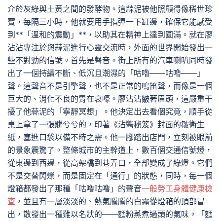
介於灰綠與土黃之間的發酵物。這蒜泥被他照顧得像稀世珍
寶，每隔三小時，他就要用手指彈一下缸邊，確保它能感受
到**「溫和的震動」**，以助其在精神上達到圓滿。就在廖
沾沾專注於與蒜泥進行心靈交流時，外面的世界開始發出一
些不對勁的信號。首先是聲音。街上所有的汽車喇叭同時發
出了一個持續不斷、低沉且潮濕的「咕嚕——咕嚕——」
聲。這聲音不是引擎聲，也不是正常的鳴笛聲，而像是一個
巨大的、消化不良的胃在哀嚎。廖沾沾皺著眉頭，這嚴重干
擾了他蒜泥的「寧靜冥想」。他決定出去看個究竟，順手從
桌上拿了一張髒兮兮的，印著《沾醬秘笈》封面的皺衛生
紙，塞進口袋以備不時之需。他一腳踏出店門，立刻被眼前
的景象震驚了。整條城市的主幹道上，數百個交通信號燈，
從東邊到西邊，從高架橋到巷弄口，全部變成了綠燈。它們
不是交替閃爍，而是固定在「通行」的狀態，同時，每一個
燈箱都發出了那種「咕嚕咕嚕」的聲音
一般勞工身體健康檢
查
，並且有一層淡淡的、熱氣騰騰的白霧從燈箱的頂部冒
出，散發出一種難以名狀的——麵粉蒸煮過頭的氣味。「麵