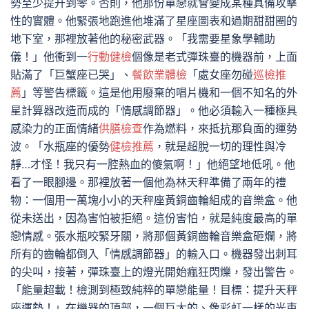
勢至少提升到零。否則，他那份單戀就會變成某種具備攻擊
性的實體。他緊張地跑進他堆滿了星座圖表和過期甜甜圈的
地下室，那裡放著他的秘密武器。「我需要星象學輔助
儀！」他衝到一
行動健檢
個像是老式彈珠臺的機器前，上面
貼滿了「巨蟹座已哭」、
餐飲業體檢
「處女座勿碰
巡檢推
薦
」等警告標籤。這是他用廢棄的唱片機和一個不知名的外
星計算器改造而成的「情感調節器」。他必須輸入一種極具
感染力的正面情緒
供膳檢查
作為燃料，來抵抗那負面的運勢
波。「水瓶座的優勢
健檢推薦
，就是超脫一切的理性與冷
靜…才怪！我只有一腔熱血的傻氣啊！」他絕望地低吼。他
看了一眼腳邊。那裡放著一個他為林天秤準備了兩年的禮
物：一個用一萬塊小小的天秤座黃銅齒輪組成的音樂盒。他
從未送出，因為害怕被拒絕。這份害怕，就是純度最高的單
戀情感。張水瓶咬緊牙關，將那個黃銅齒輪音樂盒砸爛，將
所有的齒輪都倒入「情感調節器」的輸入口。機器發出刺耳
的尖叫，接著，彈珠臺上的燈光開始瘋狂閃爍，發出警告。
「能量超載！檢測到極致純粹的單戀能量！目標：提升天秤
座運勢！」在機器的頂部，一個巨大的、像彩虹一樣的光束