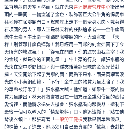
筆直地射向天空。然而，就在光束
巡迴健康管理中心
衝出屋
頂的一瞬間，一輛塗滿了金色、裝飾著巨大公牛角的悍馬車
猛地停在咖啡館門口。駕駛座上走下一個全身肌肉、戴著鑽
石項圈的男人，那人正是林天秤的狂熱追求者——金牛座霸
總牛土豪。牛土豪一腳踢開咖啡館的門，大聲宣布：「天
秤！別管那什麼負運勢！我已經用一百噸的純金箔買下了今
天所有的壞運氣！」「從現在開始，你的運勢由我主宰！我
的金錢，就是你的正面能量！」牛土豪的行為，讓張水瓶的
光束在空中瞬間扭曲，與一種夾雜著銅臭味的金色光芒對
撞。天空開始下起了荒謬的雨。雨點不是水，而是閃耀著淚
光的小小黃銅齒輪。「不行！金牛座的物質力量太強了！我
的單戀被汙染了！」張水瓶大喊。他知道，如果牛土豪的物
質力量勝出，林天秤將會被困在一個充滿金錢和俗氣的虛假
愛情裡，而他將永遠失去機會。張水瓶看向那機器，還剩下
最後一個可以輸入的「情緒燃料」口。他迅速撕下了貼在他
背後衣領上，那張寫著「
一般勞工健檢
我就是個單戀傻瓜」
的標籤，丟了進去。他必須用自己最真實的「傻氣」去對抗