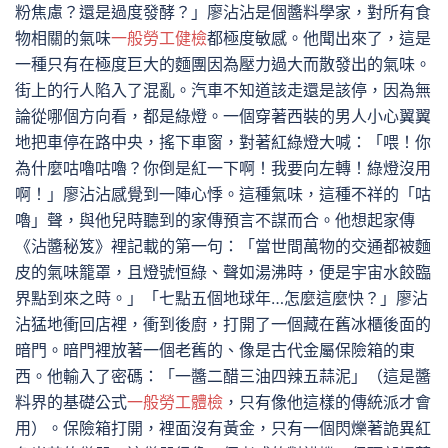
粉焦慮？還是過度發酵？」廖沾沾是個醬料學家，對所有食
物相關的氣味
一般勞工健檢
都極度敏感。他聞出來了，這是
一種只有在極度巨大的麵團因為壓力過大而散發出的氣味。
街上的行人陷入了混亂。汽車不知道該走還是該停，因為無
論從哪個方向看，都是綠燈。一個穿著西裝的男人小心翼翼
地把車停在路中央，搖下車窗，對著紅綠燈大喊：「喂！你
為什麼咕嚕咕嚕？你倒是紅一下啊！我要向左轉！綠燈沒用
啊！」廖沾沾感覺到一陣心悸。這種氣味，這種不祥的「咕
嚕」聲，與他兒時聽到的家傳預言不謀而合。他想起家傳
《沾醬秘笈》裡記載的第一句：「當世間萬物的交通都被麵
皮的氣味籠罩，且燈號恒綠、聲如湯沸時，便是宇宙水餃臨
界點到來之時。」「七點五個地球年…怎麼這麼快？」廖沾
沾猛地衝回店裡，衝到後廚，打開了一個藏在舊冰櫃後面的
暗門。暗門裡放著一個老舊的、像是古代金屬保險箱的東
西。他輸入了密碼：「一醬二醋三油四辣五蒜泥」（這是醬
料界的基礎公式
一般勞工體檢
，只有像他這樣的傳統派才會
用）。保險箱打開，裡面沒有黃金，只有一個閃爍著詭異紅