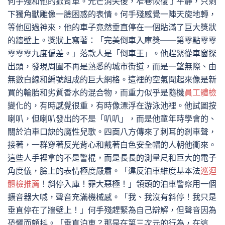
何手殘和他的掀背車。光芒消失後，窄巷恢復了平靜，只剩
下獨角獸雕像一臉困惑的表情。何手殘感覺一陣天旋地轉，
等他回過神來，他的車子竟然垂直停在一個貼滿了巨大獎狀
的牆壁上。獎狀上寫著：「完美倒車入庫獎——第零點零零
零零零九度偏差。」落款人是「倒車王」。他趕緊從車窗探
出頭，發現周圍不再是熟悉的城市街道，而是一望無際、由
無數白線和編號組成的巨大網格。這裡的空氣聞起來像是新
買的輪胎和劣質香水的混合物，而重力似乎是隨機
員工體檢
變化的，有時感覺很重，有時像漂浮在游泳池裡。他試圖按
喇叭，但喇叭發出的不是「叭叭」，而是他童年時學會的、
關於泊車口訣的魔性兒歌。四面八方傳來了刺耳的剎車聲，
接著，一群穿著反光背心和戴著白色安全帽的人朝他衝來。
這些人手裡拿的不是警棍，而是長長的測量尺和巨大的電子
角度儀，臉上的表情極度嚴肅。「違反泊車維度基本法
巡迴
體檢推薦
！斜停入庫！罪大惡極！」領頭的泊車警察用一個
擴音器大喊，聲音充滿機械感。「我、我沒有斜停！我只是
垂直停在了牆壁上！」何手殘趕緊為自己辯解，但聲音因為
恐懼而顫抖。「垂直泊車？那是在第三次元的行為，在這