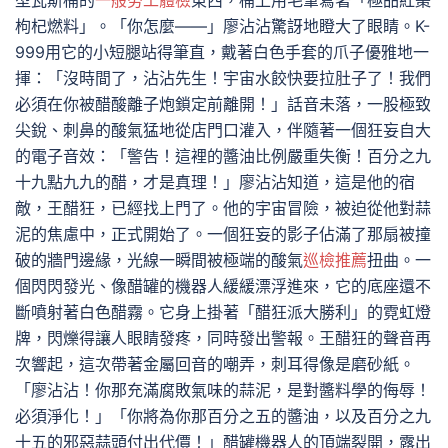
型瓦斯桶的
一般勞工體檢
東西，桶上用毛筆寫著「極品紅棗
枸杞燃料」。「你怎麼——」廖沾沾驚訝地瞪大了眼睛。K-
999用它的小短腿站得筆直，戴著白色手套的爪子優雅地一
揮：「沒時間了，沾沾先生！宇宙水餃快要拉肚子了！我們
必須在你被醋酸離子炮鎖定前離開！」話音未落，一股極致
尖銳、刺鼻的酸氣猛地從店門口灌入，伴隨著一個狂妄自大
的電子音效：「警告！這裡的醬油比例嚴重失衡！百分之九
十九點九九的醋，才是真理！」廖沾沾知道，這是他的宿
敵，王醋狂，已經找上門了。他的宇宙冒險，被迫從他對蒜
泥的焦慮中，正式開始了。一個狂妄的影子佔滿了那扇被撞
破的牆門邊緣，光線一瞬間被極端的酸氣
巡檢推薦
扭曲。一
個閃閃發光、像醋罐的機器人緩緩漂浮進來，它的底座還不
斷噴射著白色醋霧。它身上掛著「醋狂派大勝利」的霓虹燈
牌，閃爍得讓人眼睛發疼，同時發出警報。王醋狂的聲音再
次響起，這次帶著金屬回音的嘲弄，刺耳得像是磨砂紙。
「廖沾沾！你那充滿腐敗氣味的蒜泥，是對醬料學的侮辱！
必須淨化！」「你將為你那百分之五的醬油，以及百分之九
十五的邪惡蒜頭付出代價！」醋罐機器人的頂端裂開，露出