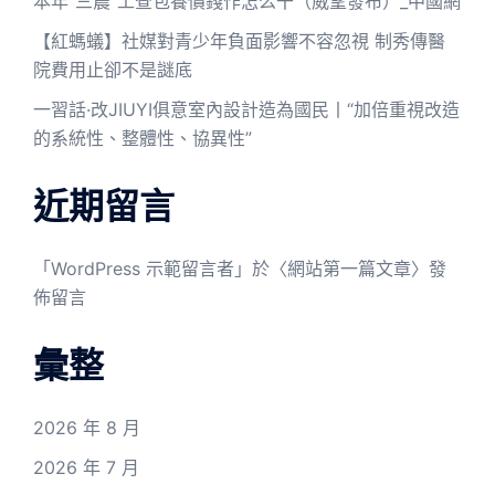
本年“三農”工查包養價錢作怎么干（威望發布）_中國網
【紅螞蟻】社媒對青少年負面影響不容忽視 制秀傳醫
院費用止卻不是謎底
一習話·改JIUYI俱意室內設計造為國民丨“加倍重視改造
的系統性、整體性、協異性”
近期留言
「
WordPress 示範留言者
」於〈
網站第一篇文章
〉發
佈留言
彙整
2026 年 8 月
2026 年 7 月