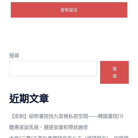
搜尋
搜
尋
近期文章
【梁釗】紹修書院找九宮格私密空間——韓國書院(1)
聽專家談乳癌、腸道安康和帶狀皰疹