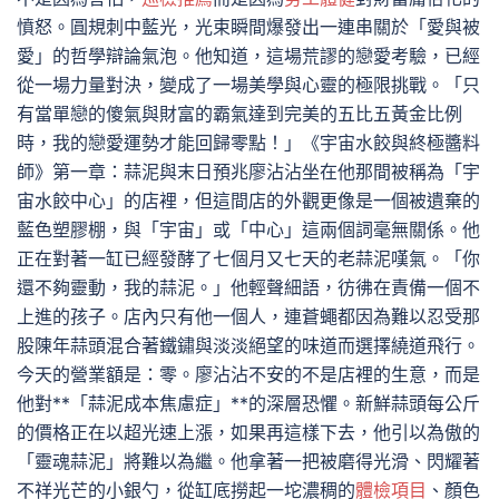
憤怒。圓規刺中藍光，光束瞬間爆發出一連串關於「愛與被
愛」的哲學辯論氣泡。他知道，這場荒謬的戀愛考驗，已經
從一場力量對決，變成了一場美學與心靈的極限挑戰。「只
有當單戀的傻氣與財富的霸氣達到完美的五比五黃金比例
時，我的戀愛運勢才能回歸零點！」《宇宙水餃與終極醬料
師》第一章：蒜泥與末日預兆廖沾沾坐在他那間被稱為「宇
宙水餃中心」的店裡，但這間店的外觀更像是一個被遺棄的
藍色塑膠棚，與「宇宙」或「中心」這兩個詞毫無關係。他
正在對著一缸已經發酵了七個月又七天的老蒜泥嘆氣。「你
還不夠靈動，我的蒜泥。」他輕聲細語，彷彿在責備一個不
上進的孩子。店內只有他一個人，連蒼蠅都因為難以忍受那
股陳年蒜頭混合著鐵鏽與淡淡絕望的味道而選擇繞道飛行。
今天的營業額是：零。廖沾沾不安的不是店裡的生意，而是
他對**「蒜泥成本焦慮症」**的深層恐懼。新鮮蒜頭每公斤
的價格正在以超光速上漲，如果再這樣下去，他引以為傲的
「靈魂蒜泥」將難以為繼。他拿著一把被磨得光滑、閃耀著
不祥光芒的小銀勺，從缸底撈起一坨濃稠的
體檢項目
、顏色