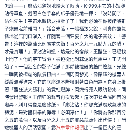
怎麼——」廖沾沾驚訝地瞪大了眼睛。K-999用它的小短腿
站得筆直，戴著白色手套的爪子優雅地一揮：「沒時間了，
沾沾先生！宇宙水餃快要拉肚子了！我們必須在你被醋酸離
子炮鎖定前離開！」話音未落，一股極致尖銳、刺鼻的酸氣
猛地從店門口灌入，伴隨著一個狂妄自大的電子音效：「警
告！這裡的醬油比例嚴重失衡！百分之九十九點九九的醋，
才是真理！」廖沾沾知道，這是他的宿敵，王醋狂，已經找
上門了。他的宇宙冒險，被迫從他對蒜泥的焦慮中，正式開
始了。一個狂妄的影子佔滿了那扇被撞破的牆門邊緣，光線
一瞬間被極端的酸氣扭曲。一個閃閃發光、像醋罐的機器人
緩緩漂浮進來，它的底座還不斷噴射著白色醋霧。它身上掛
著「醋狂派大勝利」的霓虹燈牌，閃爍得讓人眼睛發疼，同
時發出警報。王醋狂的聲音再次響起，這次帶著金屬回音的
嘲弄，刺耳得像是磨砂紙。「廖沾沾！你那充滿腐敗氣味的
蒜泥，是對醬料學的侮辱！必須淨化！」「你將為你那百分
之五的醬油，以及百分之九十五的邪惡蒜頭付出代價！」醋
罐機器人的頂端裂開，露
汽車零件報價
出了一個巨大的管