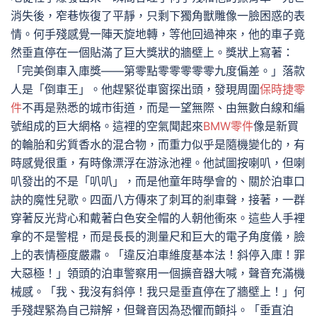
消失後，窄巷恢復了平靜，只剩下獨角獸雕像一臉困惑的表
情。何手殘感覺一陣天旋地轉，等他回過神來，他的車子竟
然垂直停在一個貼滿了巨大獎狀的牆壁上。獎狀上寫著：
「完美倒車入庫獎——第零點零零零零零九度偏差。」落款
人是「倒車王」。他趕緊從車窗探出頭，發現周圍
保時捷零
件
不再是熟悉的城市街道，而是一望無際、由無數白線和編
號組成的巨大網格。這裡的空氣聞起來
BMW零件
像是新買
的輪胎和劣質香水的混合物，而重力似乎是隨機變化的，有
時感覺很重，有時像漂浮在游泳池裡。他試圖按喇叭，但喇
叭發出的不是「叭叭」，而是他童年時學會的、關於泊車口
訣的魔性兒歌。四面八方傳來了刺耳的剎車聲，接著，一群
穿著反光背心和戴著白色安全帽的人朝他衝來。這些人手裡
拿的不是警棍，而是長長的測量尺和巨大的電子角度儀，臉
上的表情極度嚴肅。「違反泊車維度基本法！斜停入庫！罪
大惡極！」領頭的泊車警察用一個擴音器大喊，聲音充滿機
械感。「我、我沒有斜停！我只是垂直停在了牆壁上！」何
手殘趕緊為自己辯解，但聲音因為恐懼而顫抖。「垂直泊