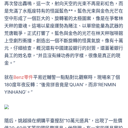
再次發出轟鳴，這一次，射向天空的光束不再是彩虹色，而
是充滿了水瓶座特有的怪誕藍色**。藍色光束與金色光芒在
空中形成了一個巨大的、旋轉著的太極圖案，像是在爭奪林
天秤的靈魂。這場以星座運勢為賭注、以單戀能量為武器的
荒唐戰爭，正式打響了。藍色與金色的光芒在林天秤咖啡館
上空劇烈衝撞，創造出一個不斷旋轉的怪異氣旋。像有十萬
元，仔細檢查，概況還有中國建設銀行的封簽，還蓋著銀行
員工的姓名章，“并且沒有練功券的字樣，很像是真正的現
金。”
就在
Benz零件
平易近輔警一點點對比觀察時，現場來了個
180度年夜反轉：“後背拼音竟是‘QUAN’，而非‘RENMIN
YINHANG’。”
隨后，姚越操在網購平臺搜刮“10萬元道具”，出現了一批價