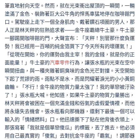
筆直地射向天空。然而，就在光束衝出屋頂的一瞬間，一輛
塗滿了金色、裝飾著巨大公牛角的悍馬車猛地停在咖啡館門
口。駕駛座上走下一個全身肌肉、戴著鑽石項圈的男人，那
人正是林天秤的狂熱追求者——金牛座霸總牛土豪。牛土豪
一腳踢開咖啡館的門，大聲宣布：「天秤！別管那什麼負運
勢！我已經用一百噸的純金箔買下了今天所有的壞運氣！」
「從現在開始，你的運勢由我主宰！我的金錢，就是你的正
面能量！」牛土豪的
汽車零件
行為，讓張水瓶的光束在空中
瞬間扭曲，與一種夾雜著銅臭味的金色光芒對撞。天空開始
下起了荒謬的雨。雨點不是水，而是閃耀著淚光的小小黃銅
齒輪。「不行！金牛座的物質力量太強了！我的單戀被汙染
了！」張水瓶大喊。他知道，如果牛土豪的物質力量勝出，
林天秤將會被困在一個充滿金錢和俗氣的虛假愛情裡，而他
將永遠失去機會。張水瓶看向那機器，還剩下最後一個可以
輸入的「情緒燃料」口。他迅速撕下了貼在他背後衣領上，
那張寫著「我就是個單戀傻瓜」的標籤，丟了進去。他必須
用自己最真實的「傻氣」去對抗金牛座的「霸氣」！調節器