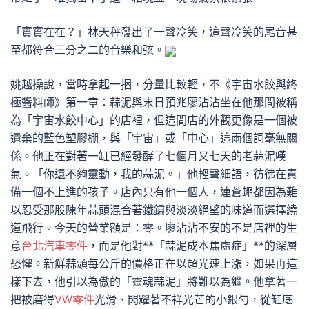
「實實在在？」林天秤發出了一聲冷笑，這聲冷笑的尾音甚
至都符合三分之二的音樂和弦。
姚越操說，當時拿起一捆，分量比較輕，不《宇宙水餃與終
極醬料師》第一章：蒜泥與末日預兆廖沾沾坐在他那間被稱
為「宇宙水餃中心」的店裡，但這間店的外觀更像是一個被
遺棄的藍色塑膠棚，與「宇宙」或「中心」這兩個詞毫無關
係。他正在對著一缸已經發酵了七個月又七天的老蒜泥嘆
氣。「你還不夠靈動，我的蒜泥。」他輕聲細語，彷彿在責
備一個不上進的孩子。店內只有他一個人，連蒼蠅都因為難
以忍受那股陳年蒜頭混合著鐵鏽與淡淡絕望的味道而選擇繞
道飛行。今天的營業額是：零。廖沾沾不安的不是店裡的生
意
台北汽車零件
，而是他對**「蒜泥成本焦慮症」**的深層
恐懼。新鮮蒜頭每公斤的價格正在以超光速上漲，如果再這
樣下去，他引以為傲的「靈魂蒜泥」將難以為繼。他拿著一
把被磨得
VW零件
光滑、閃耀著不祥光芒的小銀勺，從缸底