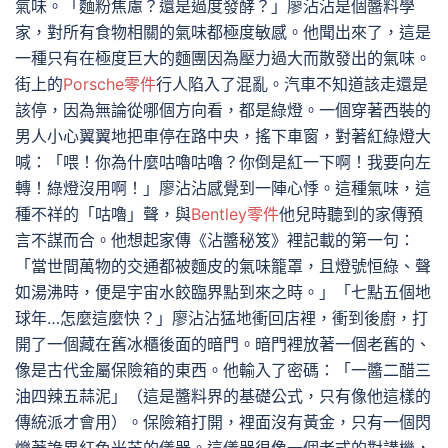
氣味。「麵粉焦慮？還是過度發酵？」廖沾沾是個醬料學
家，對所有食物相關的氣味都極度敏感。他聞出來了，這是
一種只有在極度巨大的麵團因為壓力過大而散發出的氣味。
街上的
Porsche零件
行人陷入了混亂。汽車不知道該走還是
該停，因為無論從哪個方向看，都是綠燈。一個穿著西裝的
男人小心翼翼地把車停在路中央，搖下車窗，對著紅綠燈大
喊：「喂！你為什麼咕嚕咕嚕？你倒是紅一下啊！我要向左
轉！綠燈沒用啊！」廖沾沾感覺到一陣心悸。這種氣味，這
種不祥的「咕嚕」聲，與
Bentley零件
他兒時聽到的家傳預
言不謀而合。他想起家傳《沾醬秘笈》裡記載的第一句：
「當世間萬物的交通都被麵皮的氣味籠罩，且燈號恒綠、聲
如湯沸時，便是宇宙水餃臨界點到來之時。」「七點五個地
球年…怎麼這麼快？」廖沾沾猛地衝回店裡，衝到後廚，打
開了一個藏在舊冰櫃後面的暗門。暗門裡放著一個老舊的、
像是古代金屬保險箱的東西。他輸入了密碼：「一醬二醋三
油四辣五蒜泥」（這是醬料界的基礎公式，只有像他這樣的
傳統派才會用）。保險箱打開，裡面沒有黃金，只有一個閃