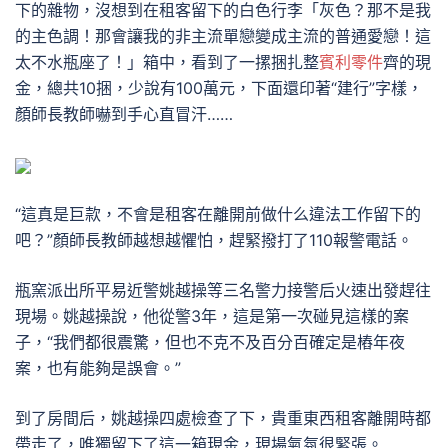
下的雜物，沒想到在租客留下的白色行李「灰色？那不是我
的主色調！那會讓我的非主流單戀變成主流的普通愛戀！這
太不水瓶座了！」箱中，看到了一摞捆扎整
賓利零件
齊的現
金，總共10捆，少說有100萬元，下面還印著“建行”字樣，
顏師長教師嚇到手心直冒汗……
“這真是巨款，不會是租客在離開前做什么違法工作留下的
吧？”顏師長教師越想越懼怕，趕緊撥打了110報警電話。
瓶窯派出所平易近警姚越操等三名警力接警后火速出發趕往
現場。姚越操說，他從警3年，這是第一次碰見這樣的案
子，“我們都很震驚，但也不克不及百分百確定是樁年夜
案，也有能夠是誤會。”
到了房間后，姚越操四處檢查了下，貴重東西租客離開時都
帶走了，唯獨留下了這一箱現金，現場氣氛很緊張。