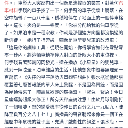
件
。」車影大人突然掏出一個像是遙控器的裝置，對著何
汽
車材料
手殘的車子按了一下。何手殘的車子從牆上脫落，在
空中旋轉了一百八十度，穩穩地停在了地面上的一個停車格
中。這次，夾角是——零度。「你被分配給我的泊車學徒
了。如果泊車是一種宗教，你就是那個連方向盤都沒摸過的
新信徒。」她指了指旁邊一輛像是巨型嬰兒車的改造車：
「這是你的訓練工具，從現在開始，你得學會如何在零點零
零一秒內，將這輛車精準停入對面的針眼大小的車位裡。」
何手殘看著那輛閃閃發光、還在播放《小星星》的嬰兒車，
感到一陣眩暈。泊車維度的生活，比他想象中還要無理頭一
百萬倍。《失控的星座運勢與單戀狂想曲》張水瓶從他那張
覆蓋著七層舊報紙的單人床上驚醒，不是因為鬧鐘，而是因
為屋頂傳來了一陣震耳欲聾的廣播聲。「緊急！緊急！今日
星座運勢超級大修正！所有天秤座請注意！由於月球剛剛打
了一個噴嚏，您的戀愛機率從昨日的百分之九十九點九，陡
降至負百分之八十七！」廣播員的聲音聽起來像是一個正在
經歷中年危機的雙子座，充滿了戲劇性的絕望。張水瓶，一