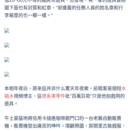
值20-60元不等的國民幣道具，他發現，有一家的道具實拍
圖下面也有封簽和紅章，“就連蓋的任務人員的姓名章和行
李箱里的也一模一樣。”
本相年夜白，原來這并非什么驚天年夜案。前租客是個短
水
箱水
視頻博主，這
德系車零件
批“百萬巨款”只是他拍戲用的
道具。
牛土豪猛地將信用卡插進咖啡館門口的一台老舊自動販賣
機，販賣機發出痛苦的呻吟。環顧周圍，房間里古裝戲服、