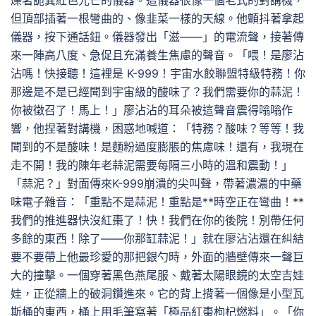
爍著詭異紅色光芒的儀器。這儀器很像一個老式的對講機，
但頂部插著一根彎曲的、像韭菜一樣的天線。他顫抖著拿起
儀器，按下通話鈕。儀器發出「滋——」的電流聲，接著傳
來一陣高八度、急促且充滿養生焦慮的聲音。「喂！是廖沾
沾嗎！快接聽！這裡是 K-999！宇宙水餃聯盟特級特務！你
那邊是不是已經聞到宇宙級的酸味了？我們需要你的蒜泥！
你被徵召了！馬上！」廖沾沾的耳朵被這聲音震得嗡嗡作
響，他捏著對講機，困惑地喊道：「特務？酸味？等等！我
聞到的不是酸味！是麵粉過度膨脹的焦慮味！還有，我現在
走不開！我的陳年老蒜泥需要每隔三小時的溫和震動！」
「蒜泥？」對面傳來K-999崩潰的尖叫聲，帶著濃濃的中藥
味電子雜音：「重點不是蒜泥！重點是**時空正在彎曲！**
我們的推進器快沒紅棗了！快！我們在你的後院！別帶任何
多餘的東西！除了——你那缸蒜泥！」就在廖沾沾還在糾結
要不要帶上他最珍愛的那把銀勺時，外面的牆壁傳來一聲巨
大的撞擊。一個穿著黑色燕尾服、戴著太陽眼鏡的太空吉娃
娃，正從牆上的破洞鑽進來。它的背上揹著一個像是小型瓦
斯桶的東西，桶上用毛筆寫著「極品紅棗枸杞燃料」。「你