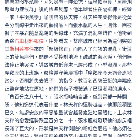
個典型的水瓶座，立刻感到一陣恐慌，這是他患有「星座預
報壓力症候群」後的標準反應。他單戀著住在隔壁棟、經營
一家「平衡美學」咖啡館的林天秤。林天秤完美得像是從黃
金分割線中走出來的藝術品。而張水瓶的人生，則像一團被
獅子座暴君隨意亂踢的毛線球，充滿了混亂與錯位。他衝到
窗邊
汽車材料報價
，往外看去。整座城市已經因為這個突如
其
斯柯達零件
來的「超級修正」而陷入了荒謬的混亂。街道
上的雙魚座們，開始不受控制地流下鹹鹹的海水淚，他們無
法停止地哭泣，導致城市低窪處已經形成了小型潟湖。那些
摩羯座的上班族，嚴格遵守著廣播中「摩羯座今天適合原地
踏步，否則將失去襪子」的指令。數百名西裝筆挺的摩羯座
正整齊地站在原地，他們的鞋子裡裝滿了已經潮濕的淚水。
「負百分之八十七？」張水瓶喃喃自語，感到胃部一陣翻
騰，他知道這代表著什麼。林天秤的運勢越差，他那股積壓
已久、無處安放的單戀能量就會越發瘋狂地實體化。上次林
天秤的戀愛運勢跌至百分之二十，張水瓶就發現他的廚房裡
長滿了巨大的、形狀是林天秤側臉的粉紅色蘑菇。他必須在
今天結束前，將林天秤的運勢至少提升到零。否則，他那份