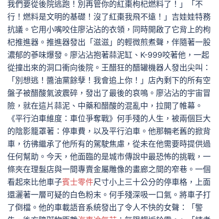
我們要從後院逃跑！別再管你的紅棗枸杞燃料了！」「不
行！燃料是文明的基礎！沒了紅棗我飛不遠！」吉娃娃特務
抗議。它用小嘴咬住廖沾沾的衣領，同時開啟了它背上的枸
杞推進器。推進器發出「滋滋」的輕微煎煮聲，伴隨著一股
濃郁的蔘味爆發。廖沾沾抱著蒜泥缸、K-999咬著他，一起
從撞出來的洞口衝向後院。王醋狂的醋罐機器人發出尖叫：
「別想逃！醬油黨餘孽！我會追上你！」店內剩下的所有空
盤子被醋酸氣波震碎，發出了最後的哀鳴。廖沾沾的宇宙冒
險，就在這片蒜泥、中藥和醋酸的混亂中，拉開了帷幕。
《平行泊車維度：車位爭奪戰》何手殘的人生，被兩個巨大
的陰影籠罩著：停車費，以及平行泊車。他那輛老舊的掀背
車，彷彿繼承了他所有的駕駛焦慮，從未在他需要時提供過
任何幫助。今天，他面臨的是城市傳說中最恐怖的挑戰，一
條夾在理髮店與一間專賣金屬雕像的畫廊之間的窄巷。一個
看起來比他車子
賓士零件
尺寸小上三十公分的停車格，上面
還灑著一層可疑的白色粉末。何手殘深吸一口氣。將車子打
了倒檔。他的車載語音系統發出了令人不快的女聲：「警