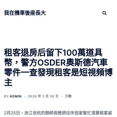
跳
至
我在機車後座長大
主
要
內
容
租客退房后留下100萬道具
幣，警方OSDER奧斯德汽車
零件一查發現租客是短視頻博
主
BY
ADMIN
2026 年 2 月 28 日
分數
2月25日，浙江余杭的顏師長教師往伴侶家幫忙清算租客留