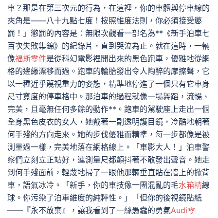
車？那是在第三次元的行為，在這裡，你的車體與停車線的
夾角是——八十九點七度！按照維度法則，你必須接受懲
罰！」懲罰的內容是：無限次觀看一部名為**《新手泊車七
百次失敗集錦》的紀錄片，直到哭泣為止。就在這時，一輛
像
福斯零件
是從科幻電影裡開出來的黑色跑車，優雅地從網
格的邊緣漂移而過。跑車的輪胎發出令人陶醉的摩擦聲，它
以一種近乎蔑視重力的姿態，精準地停進了一個只有它車身
尺寸寬度的停車格中。那泊車的過程就像一場舞蹈，流暢、
完美，且毫無任何多餘的動作**。跑車的駕駛座上走出一個
全身黑色皮衣的女人，她戴著一副透明護目鏡，冷酷地朝著
何手殘的方向走來。她的步伐優雅而精準，每一步都像是被
測量過一樣，完美地落在網格線上。「車影大人！」泊車警
察們立刻立正站好，連測量尺都顫抖著不敢發出聲音。她走
到何手殘面前，輕蔑地掃了一眼他那輛垂直貼在牆上的掀背
車，語氣冰冷。「新手，你的車技像一團混亂的毛
水箱精
線
球。你污染了泊車維度的純粹性。」「但你的後視鏡貼紙
——『永不放棄』，讓我看到了一絲愚蠢的勇氣
Audi零