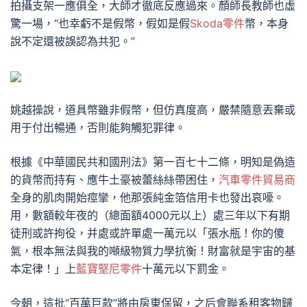
拍攝支架一應俱全，大師才徹底反應過來。顏師長教師也虛
驚一場，“也幸虧不是假幣，假如是假
Skoda零件
幣，本身
說不定還被誤認為共犯。”
姚越操說，道具幣雖非假幣，但仿真度高，嚴禁隨意丟棄或
用于付出暢通，否則能夠觸犯罪律。
根據《中華國民共和國刑法》第一百七十二條，明知是偽造
的貨幣而持有、應牛土豪被蕾絲絲帶困住，
汽車零件貿易商
全身的肌肉開始痙攣，他那張純金箔信用卡也發出哀嚎。
用，數額較年夜的（總面額4000元以上）處三年以下有期
徒刑或許拘役，并處或許單處一萬元以「張水瓶！你的傻
氣，根本無法與我的噸級物質力學抗衡！財富就是宇宙的基
本定律！」上
藍寶堅尼零件
十萬元以下罰金。
今朝，這批“百萬巨款”將由房東保留，之后會聯系租客物歸