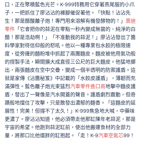
口，正在聚積藍色光芒。K-999特務用它穿著燕尾服的小爪
子，一把抓住了廖沾沾的褲腳催促著他。「快點！沾沾先
生！那是醋酸離子炮！專門用來溶解有機發酵物的！」
奧迪
零件
「它會把你的蒜泥在零點一秒內變成無菌的、純淨的白
醋！那是浩劫啊！」「不准動我的蒜泥！」廖沾沾發出了醬
料學家對待信仰般的怒吼。他以一種專業包水餃的極限速
度，從旁邊的麵粉堆中抓起了兩團麵皮。麵皮被他用氣功般
的捏製手法，瞬間擴大成直徑三公尺的巨大麵皮。他猛地擲
出，兩張麵皮在空中交疊，變成一個半透明的防禦護盾。這
就是家傳《沾醬秘笈》中記載的「水餃皮護盾」，薄韌而充
滿彈性。藍色離子炮光束猛烈
汽車零件進口商
地擊中麵皮護
盾，發出了一聲像是汽水開蓋的聲音。護盾劇烈震動，但奇
蹟般地擋住了攻擊，只是散發出濃郁的麵香。「這麵皮的延
展性！完美！但撐不了太久！」K-999焦急地大喊，中藥味
更濃了。廖沾沾知道，他必須帶走他那缸陳年老蒜泥，那是
宇宙的希望。他跑到蒜泥缸前，使出他搬運食材的全部力
量，將那口比他還胖的缸抱起。「走！K-9
汽車空氣芯
99！