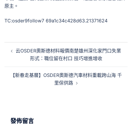
原主。
TC:osder9follow7 69a1c34c428d63.21371624
文
云OSDER奧斯德材料報價南楚雄州深化家門口失業
章
形式：職位留在村口 技巧增進增收
導
覽
【新春走基層】OSDER奧斯德汽車材料重載跨山海 千
里保供路
發佈留言