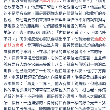
告，後方障礙物距離
汽車冷氣芯
：無限趨近於零。」「請考
慮放棄治療。」他忽略了警告，開始緩慢地倒車。他最討厭
的不是語音系統，而是那兩塊永遠在關鍵時刻自動收折的後
視鏡。當他需要它們來判斷車體與那座價值不菲的銅製獨角
獸雕像之間的距離時，它們卻像兩片羞澀的耳朵一樣，優雅
地縮了回去。同時發出低語：「你還是別看了，反正你也停
不好。」何手殘感覺心臟快要跳出來了。他轉頭看去
油氣分
離器改良版
，發現那座高聳入雲、覆蓋著鏽跡斑斑鐵網的多
層機械式停車塔，正在那片窄巷的盡頭散發出不正常的綠
光。這棟停車塔是個異類，它的三號車位始終空著，並且傳
說只要有人敢在它面前失敗十八次，就會被傳送到一個泊車
地獄。他已經失敗了十七次。現在是第十八次。他打了方向
盤，車頭朝著銅獨角獸的方向猛地偏轉。後視鏡發出最後的
溫柔提醒：「再見，世界。」他沒有撞上獨角獸，但他那顫
抖的車尾卻擦到了停車塔三號車位入口處的一根古老、佈滿
苔蘚的柱子。不是撞擊，而是輕柔的碰觸，像戀人之間的耳
語。接著，一道濃郁的、像薄荷口香糖一樣的綠色光芒。猛
地從柱子爆發出來，瞬間吞噬了何手殘和他的掀背車。光芒