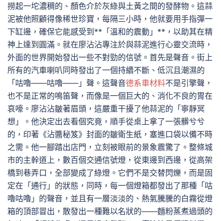
撈起一坨濃稠的、顏色介於灰綠與土黃之間的發酵物。這蒜
泥被他照顧得像稀世珍寶，每隔三小時，他就要用手指彈一
下缸邊，確保它能感受到**「溫和的震動」**，以助其在精
神上達到圓滿。就在廖沾沾專注於與蒜泥進行心靈交流時，
外面的世界開始發出一些不對勁的信號。首先是聲音。街上
所有的汽車喇叭同時發出了一個持續不斷、低沉且潮濕的
「咕嚕——咕嚕——」聲。這聲音
德系車材料
不是引擎聲，
也不是正常的鳴笛聲，而像是一個巨大的、消化不良的胃在
哀嚎。廖沾沾皺著眉頭，這嚴重干擾了他蒜泥的「寧靜冥
想」。他決定出去看個究竟，順手從桌上拿了一張髒兮兮
的，印著《沾醬秘笈》封面的皺衛生紙，塞進口袋以備不時
之需。他一腳踏出店門，立刻被眼前的景象震驚了。整條城
市的主幹道上，數百個交通信號燈，從東邊到西邊，從高架
橋到巷弄口，全部變成了綠燈。它們不是交替閃爍，而是固
定在「通行」的狀態，同時，每一個燈箱都發出了那種「咕
嚕咕嚕」的聲音，並且有一層淡淡的、熱氣騰騰的白霧從燈
箱的頂部冒出，散發出一種難以名狀的——麵粉蒸煮過頭的