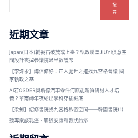
搜
尋
近期文章
japan(日本)輔弼石破茂或上臺？執政聯盟JIUYI俱意空
間設計喪掉參議院過半數議席
【李煒永】講信修好：正人處世之道找九宮格會議 國
家執政之基
AI若OSDER奧斯德汽車零件何賦能新質研討人才培
養？華南師年夜給出學科穿插謎底
【梁釗】紹修書院找九宮格私密空間——韓國書院(1)
聽專家談乳癌、腸道安康和帶狀皰疹