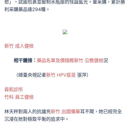
慾」，試圖包裹並壓制水瓶座的怪誕藍光。量采購，累計勝
利采購藥品達294種。
新竹 成人健檢
相干鏈接：
藥品名單及價錢概
新竹 公教健檢
況
（總臺央視記者
新竹 HPV疫苗
張萍）
森和診所
竹科 員工健檢
林天秤對兩人的抗議充
新竹 出國備藥
耳不聞，她已經完全
沉浸在她對極致平衡的追求中。