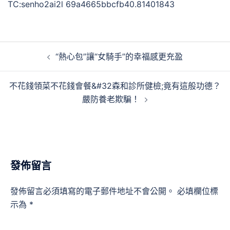
TC:senho2ai2l 69a4665bbcfb40.81401843
文
“熱心包”讓“女騎手”的幸福感更充盈
章
導
不花錢領菜不花錢會餐&#32森和診所健檢;竟有這般功德？
覽
嚴防養老欺騙！
發佈留言
發佈留言必須填寫的電子郵件地址不會公開。
必填欄位標
示為
*