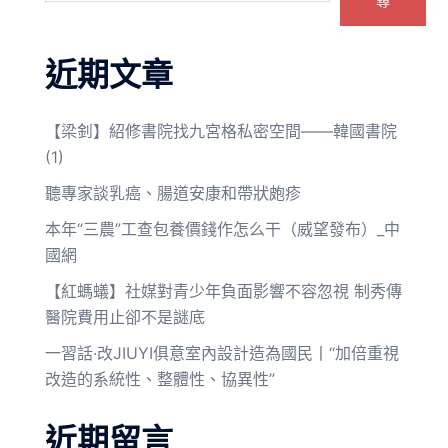
尋
近期文章
【梁釗】紹修書院找九宮格私密空間——韓國書院
(1)
聽專家談乳癌、腸道安康和帶狀皰疹
本年“三農”工查包養價錢作怎么干（威望發布）_中
國網
【紅螞蟻】社媒對青少年負面影響不容忽視 制秀傳
醫院費用止卻不是謎底
一習話·改JIUYI俱意室內設計造為國民丨“加倍重視
改造的系統性、整體性、協異性”
近期留言