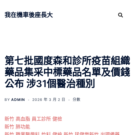
跳
至
我在機車後座長大
主
要
內
容
第七批國度森和診所疫苗組織
藥品集采中標藥品名單及價錢
公布 涉31個醫治種別
BY
ADMIN
2026 年 3 月 2 日
分數
新竹 高血脂
員工診所 健檢
新竹 肺功能
新竹 職業醫學科
竹科 健檢
新竹 猛健樂
新竹 出國備藥