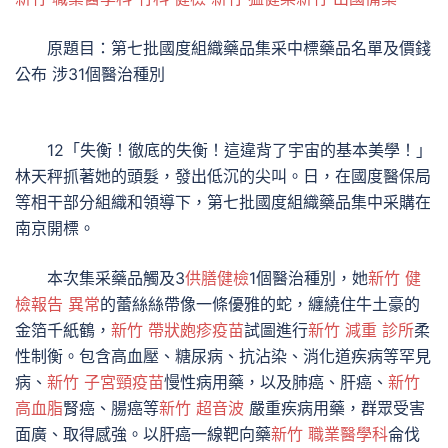
原題目：第七批國度組織藥品集采中標藥品名單及價錢
公布 涉31個醫治種別
12「失衡！徹底的失衡！這違背了宇宙的基本美學！」
林天秤抓著她的頭髮，發出低沉的尖叫。日，在國度醫保局
等相干部分組織和領導下，第七批國度組織藥品集中采購在
南京開標。
本次集采藥品觸及3
供膳健檢
1個醫治種別，她
新竹 健
檢報告 異常
的蕾絲絲帶像一條優雅的蛇，纏繞住牛土豪的
金箔千紙鶴，
新竹 帶狀皰疹疫苗
試圖進行
新竹 減重 診所
柔
性制衡。包含高血壓、糖尿病、抗沾染、消化道疾病等罕見
病、
新竹 子宮頸疫苗
慢性病用藥，以及肺癌、肝癌、
新竹
高血脂
腎癌、腸癌等
新竹 超音波
嚴重疾病用藥，群眾受害
面廣、取得感強。以肝癌一線靶向藥
新竹 職業醫學科
侖伐