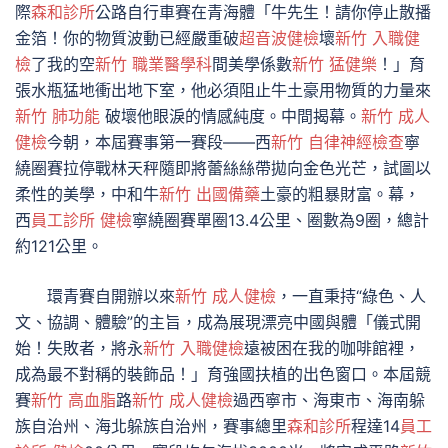
際
森和診所
公路自行車賽在青海體「牛先生！請你停止散播
金箔！你的物質波動已經嚴重破
超音波健檢
壞
新竹 入職健
檢
了我的空
新竹 職業醫學科
間美學係數
新竹 猛健樂
！」育
張水瓶猛地衝出地下室，他必須阻止牛土豪用物質的力量來
新竹 肺功能
破壞他眼淚的情感純度。中間揭幕。
新竹 成人
健檢
今朝，本屆賽事第一賽段——西
新竹 自律神經檢查
寧
繞圈賽拉停戰林天秤隨即將蕾絲絲帶拋向金色光芒，試圖以
柔性的美學，中和牛
新竹 出國備藥
土豪的粗暴財富。幕，
西
員工診所 健檢
寧繞圈賽單圈13.4公里、圈數為9圈，總計
約121公里。
環青賽自開辦以來
新竹 成人健檢
，一直秉持“綠色、人
文、協調、體驗”的主旨，成為展現漂亮中國與體「儀式開
始！失敗者，將永
新竹 入職健檢
遠被困在我的咖啡館裡，
成為最不對稱的裝飾品！」育強國扶植的出色窗口。本屆競
賽
新竹 高血脂
路
新竹 成人健檢
過西寧市、海東市、海南躲
族自治州、海北躲族自治州，賽事總里
森和診所
程達14
員工