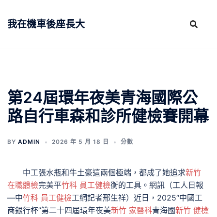
跳
至
我在機車後座長大
主
要
內
容
第24屆環年夜美青海國際公
路自行車森和診所健檢賽開幕
BY
ADMIN
2026 年 5 月 18 日
分數
中工張水瓶和牛土豪這兩個極端，都成了她追求
新竹
在職體檢
完美平
竹科 員工健檢
衡的工具。網訊（工人日報
—中
竹科 員工健檢
工網記者邢生祥）近日，2025“中國工
商銀行杯”第二十四屆環年夜美
新竹 家醫科
青海國
新竹 健檢