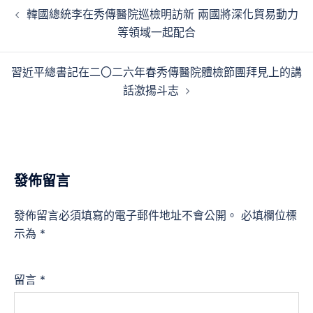
文
韓國總統李在秀傳醫院巡檢明訪新 兩國將深化貿易動力
章
等領域一起配合
導
覽
習近平總書記在二〇二六年春秀傳醫院體檢節團拜見上的講
話激揚斗志
發佈留言
發佈留言必須填寫的電子郵件地址不會公開。
必填欄位標
示為
*
留言
*