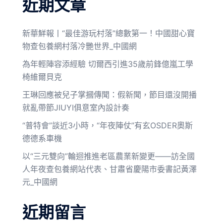
近期文章
新華鮮報丨“最佳游玩村落”總數第一！中國甜心寶
物查包養網村落冷艷世界_中國網
為年輕陣容添經驗 切爾西引進35歲前鋒億嵐工學
椅維爾貝克
王琳回應被兒子掌摑傳聞：假新聞，節目還沒開播
就亂帶節JIUYI俱意室內設計奏
“普特會”談近3小時，“年夜陣仗”有玄OSDER奧斯
德德系車機
以“三元雙向”輪迴推進老區農業新變更——訪全國
人年夜查包養網站代表、甘肅省慶陽市委書記黃澤
元_中國網
近期留言