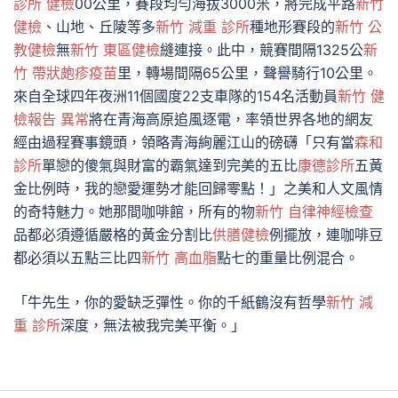
診所 健檢
00公里，賽段均勻海拔3000米，將完成平路
新竹
健檢
、山地、丘陵等多
新竹 減重 診所
種地形賽段的
新竹 公
教健檢
無
新竹 東區健檢
縫連接。此中，競賽間隔1325公
新
竹 帶狀皰疹疫苗
里，轉場間隔65公里，聲譽騎行10公里。
來自全球四年夜洲11個國度22支車隊的154名活動員
新竹 健
檢報告 異常
將在青海高原追風逐電，率領世界各地的網友
經由過程賽事鏡頭，領略青海絢麗江山的磅礴「只有當
森和
診所
單戀的傻氣與財富的霸氣達到完美的五比
康德診所
五黃
金比例時，我的戀愛運勢才能回歸零點！」之美和人文風情
的奇特魅力。她那間咖啡館，所有的物
新竹 自律神經檢查
品都必須遵循嚴格的黃金分割比
供膳健檢
例擺放，連咖啡豆
都必須以五點三比四
新竹 高血脂
點七的重量比例混合。
「牛先生，你的愛缺乏彈性。你的千紙鶴沒有哲學
新竹 減
重 診所
深度，無法被我完美平衡。」