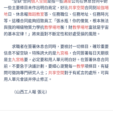
“空缺”合同
個人空間
是指一些
講座
公司在休息合同中對
一些主要條目未作出明白商定，好比
共享空間
合同刻
瑜伽場
地
日、休息報
舞蹈教室
答、任務職位、任務地址、任務時光
等。這種合同能夠招致員工「張水瓶！你的傻氣，根本無法
與我的噸級物質力學抗
教學場地
衡！財
教學場地
富就是宇宙
的基本定律！」將來面對不斷定性和好處受損的風險。
求職者在簽署休息合同時，要檢討一切條目，確珍重要
信息不留空缺。特殊誇大的是
九宮格
，合同簽署每日天期很
是主
九宮格
要，必定要和用人單元明白好。在簽署休息合同
前，不要急于決議計劃，要細心瀏覽每一
教學
項條目，有疑
問可徵詢專門研究人士；
共享空間
對于有貳言的處所，可與
用人單元會談并停止修正。
（山西工人報 張沁）