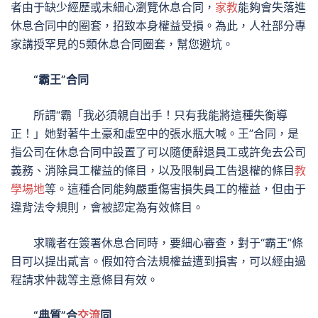
者由于缺少經歷或未細心瀏覽休息合同，
家教
能夠會失落進
休息合同中的圈套，招致本身權益受損。為此，人社部分專
家講授罕見的5類休息合同圈套，幫您避坑。
“霸王”合同
所謂“霸「我必須親自出手！只有我能將這種失衡導
正！」她對著牛土豪和虛空中的張水瓶大喊。王”合同，是
指公司在休息合同中設置了可以隨便辭退員工或許免去公司
義務、消除員工權益的條目，以及限制員工告退權的條目
教
學場地
等。這種合同能夠嚴重傷害損失員工的權益，但由于
違背法令規則，會被認定為有效條目。
求職者在簽署休息合同時，要細心審查，對于“霸王”條
目可以提出貳言。假如符合法規權益遭到損害，可以經由過
程請求仲裁等主意條目有效。
“典質”合
交流
同