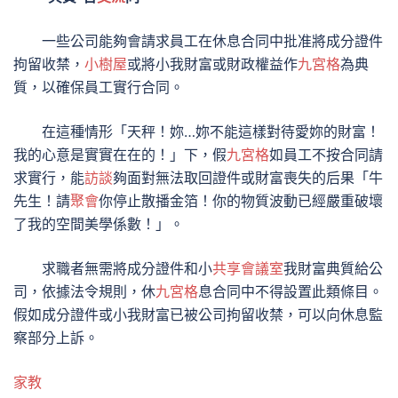
一些公司能夠會請求員工在休息合同中批准將成分證件
拘留收禁，
小樹屋
或將小我財富或財政權益作
九宮格
為典
質，以確保員工實行合同。
在這種情形「天秤！妳…妳不能這樣對待愛妳的財富！
我的心意是實實在在的！」下，假
九宮格
如員工不按合同請
求實行，能
訪談
夠面對無法取回證件或財富喪失的后果「牛
先生！請
聚會
你停止散播金箔！你的物質波動已經嚴重破壞
了我的空間美學係數！」。
求職者無需將成分證件和小
共享會議室
我財富典質給公
司，依據法令規則，休
九宮格
息合同中不得設置此類條目。
假如成分證件或小我財富已被公司拘留收禁，可以向休息監
察部分上訴。
家教