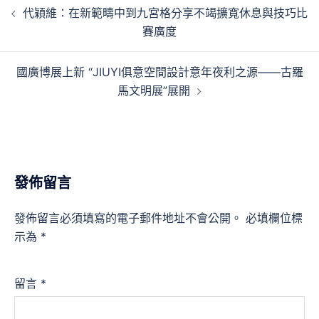
文
代穎維：在新範疇中到九宮格分享不竭擴寬休息與技巧比
章
賽廣度
導
覽
國廣博展上新 “JIUYI俱意空間設計意年夜利之源——古羅
馬文明展”展開
發佈留言
發佈留言必須填寫的電子郵件地址不會公開。
必填欄位標
示為
*
留言
*