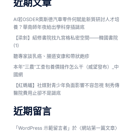
近期文章
AI若OSDER奧斯德汽車零件何賦能新質研討人才培
養？華南師年夜給出學科穿插謎底
【梁釗】紹修書院找九宮格私密空間——韓國書院
(1)
聽專家談乳癌、腸道安康和帶狀皰疹
本年“三農”工查包養價錢作怎么干（威望發布）_中
國網
【紅螞蟻】社媒對青少年負面影響不容忽視 制秀傳
醫院費用止卻不是謎底
近期留言
「
WordPress 示範留言者
」於〈
網站第一篇文章
〉