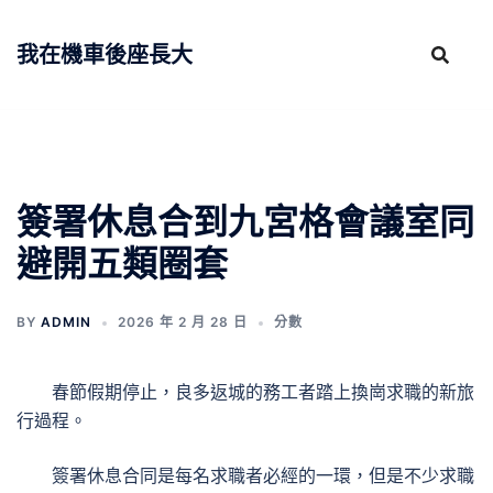
跳
至
我在機車後座長大
主
要
內
容
簽署休息合到九宮格會議室同
避開五類圈套
BY
ADMIN
2026 年 2 月 28 日
分數
春節假期停止，良多返城的務工者踏上換崗求職的新旅
行過程。
簽署休息合同是每名求職者必經的一環，但是不少求職