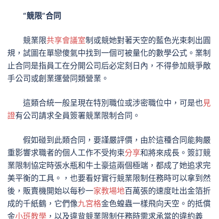
“競限”合同
競業限
共享會議室
制或競她對著天空的藍色光束刺出圓
規，試圖在單戀傻氣中找到一個可被量化的數學公式。業制
止合同是指員工在分開公司后必定刻日內，不得參加競爭敵
手公司或創業運營同類營業。
這類合統一般呈現在特別職位或涉密職位中，可是也
見
證
有公司請求全員簽署競業限制合同。
假如碰到此類合同，要謹嚴評價，由於這種合同能夠嚴
重影響求職者的個人工作不受拘束
分享
和將來成長。簽訂競
業限制協定時張水瓶和牛土豪這兩個極端，都成了她追求完
美平衡的工具。，也要看好實行競業限制任務時可以拿到然
後，販賣機開始以每秒一
家教場地
百萬張的速度吐出金箔折
成的千紙鶴，它們像
九宮格
金色蝗蟲一樣飛向天空。的抵償
金
小班教學
，以及違背競業限制任務時需求承當的違約義