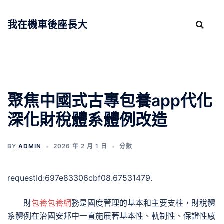
跳
至
我在機車後座長大
主
要
內
容
聚焦中國式古專包養app代化
深化財稅體系體例改造
BY
ADMIN
2026 年 2 月 1 日
分數
requestId:697e83306cbf08.67531479.
財
包養
包養網
務是國度管理的基本和主要支柱，財稅體
系體例在治國安邦中一直施展著基本性、軌制性、保證性感