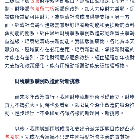
上處理下層
包養
財務緊均衡題目，需經由過程深化預算、稅
制、財務體
包養留言板
系體例改造，加大力度財力兼顧，保
證處所當局可用財力，為經濟社會成長供給支持。另一方
面，經濟社會轉型進級需兼顧好培養新動能和更換新的資料
舊動能的關系，經由過程財稅體系體例改造鼓勵運營主體轉
型進級，培養經濟成長新動能。我國版圖廣闊，各地資本天
賦分歧，區域間存在必定差距，培養新動能、承接新財產的
才能也有差別，深化財稅體系體例改造，經由過程加年夜財
力支撐和政策優化，能有用推動新舊動能安穩接續轉換。
財稅體系體例改造面對新挑釁
顛末多年改造實行，我國財務軌制框架基礎確立，財務
實力不竭強大。同時也要看到，跟著周全深化改造向縱深推
動，進步途徑上不免碰到各類各樣的新題目、新挑釁。
以後，我國城鄉區域成長和支出分派差距題目依然凸起
包養網
。完成配合富饒不只是中國特點社會主義的實質請