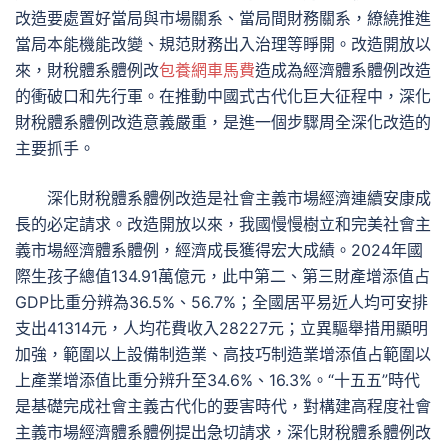
改造要處置好當局與市場關系、當局間財務關系，繚繞推進
當局本能機能改變、規范財務出入治理等睜開。改造開放以
來，財稅體系體例改
包養網車馬費
造成為經濟體系體例改造
的衝破口和先行軍。在推動中國式古代化巨大征程中，深化
財稅體系體例改造意義嚴重，是進一個步驟周全深化改造的
主要抓手。
深化財稅體系體例改造是社會主義市場經濟連續安康成
長的必定請求。改造開放以來，我國慢慢樹立和完美社會主
義市場經濟體系體例，經濟成長獲得宏大成績。2024年國
際生孩子總值134.91萬億元，此中第二、第三財產增添值占
GDP比重分辨為36.5%、56.7%；全國居平易近人均可安排
支出41314元，人均花費收入28227元；立異驅舉措用顯明
加強，範圍以上設備制造業、高技巧制造業增添值占範圍以
上產業增添值比重分辨升至34.6%、16.3%。“十五五”時代
是基礎完成社會主義古代化的要害時代，對構建高程度社會
主義市場經濟體系體例提出急切請求，深化財稅體系體例改