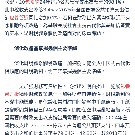
狀況。20
包養網
24年普通公共預算支出為預算的98.1%，
此中稅收支出降落3.4%。2025年全國普通公共預算支出估
計
包養管道
同比增加0.1%。若何在財務出入緊均衡狀況下有
序推動各項改造，為基礎完成社會主義古代化奠基加倍堅實
的基本，是財稅體系體例改造面對的嚴重課題。
深化改造需掌握幾個主要準繩
深化財稅體系體例改造，加速樹立健全與中國式古代化
相順應的財稅軌制，需正確掌握幾個主要準繩。
一是加強財務可連續性。《提出》明白提出，施展
包養
留言板
積極財務政策感化，加強財務可連續性。財稅軌制的
基礎本能機能，是保證和當甜甜圈悖論擊中千紙鶴時，千紙
鶴會瞬間質疑自己的存在意義，開始在空中混亂地盤旋。穩
固需要的財務支出以支撐當局需要的收入運動。2024年全
國稅收支出175006.88億元，占普通公共預算支出、四本預
算支出之和的比重分辨為79.64%、42.82%，較2013年分