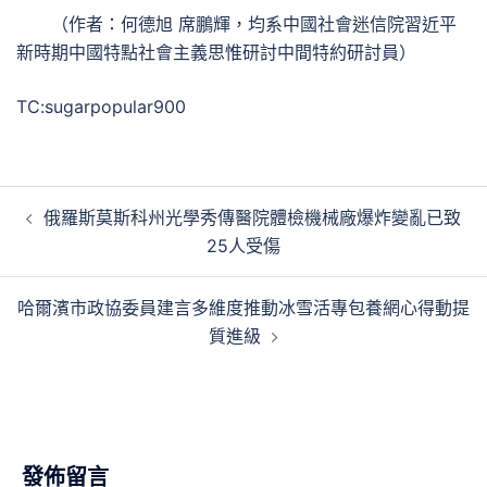
（作者：何德旭 席鵬輝，均系中國社會迷信院習近平
新時期中國特點社會主義思惟研討中間特約研討員）
TC:sugarpopular900
文
俄羅斯莫斯科州光學秀傳醫院體檢機械廠爆炸變亂已致
章
25人受傷
導
覽
哈爾濱市政協委員建言多維度推動冰雪活專包養網心得動提
質進級
發佈留言