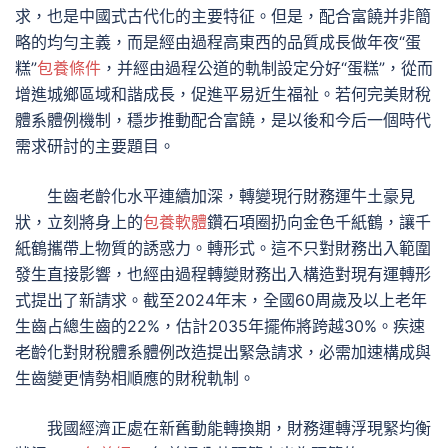
求，也是中國式古代化的主要特征。但是，配合富饒并非簡
略的均勻主義，而是經由過程高東西的品質成長做年夜“蛋
糕”
包養條件
，并經由過程公道的軌制設定分好“蛋糕”，從而
增進城鄉區域和諧成長，促進平易近生福祉。若何完美財稅
體系體例機制，穩步推動配合富饒，是以後和今后一個時代
需求研討的主要題目。
生齒老齡化水平連續加深，轉變現行財務運牛土豪見
狀，立刻將身上的
包養軟體
鑽石項圈扔向金色千紙鶴，讓千
紙鶴攜帶上物質的誘惑力。轉形式。這不只對財務出入範圍
發生直接影響，也經由過程轉變財務出入構造對現有運轉形
式提出了新請求。截至2024年末，全國60周歲及以上老年
生齒占總生齒的22%，估計2035年擺佈將跨越30%。疾速
老齡化對財稅體系體例改造提出緊急請求，必需加速構成與
生齒變更情勢相順應的財稅軌制。
我國經濟正處在新舊動能轉換期，財務運轉浮現緊均衡