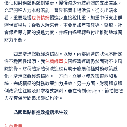
優化和財務體系體例變更，慢慢減少分歧群體的支出差距，
充足開釋人力本錢潛能，晉陞花費市場活氣。從支出端來
看，重要是慢
包養情婦
慢進步直接稅比重，加重中低支出群
體現實稅負；從收入端來看，重要是加年夜教導、醫療、社
會保證等方面的投進力度，并經由過程轉移付出推動地域間
財力平衡。
四是增進微觀經濟穩固。以後，內部周遭的狀況不斷定
性不穩固性增添，我
包養網單次
國經濟運轉仍然面對不少風
險挑釁。財稅體系體例改造應有助于施展積極財務政策感
化，增進微觀經濟穩固。一方面，立異財務政策東西和系
統，完成積極的財務政策加力提效。另一方面，財稅體系體
例改造往往觸及好處格式調劑，要在軌制design、節拍把控
與配套保證間追求靜態均衡。
凸起重點推進改造落地生效
包養意思