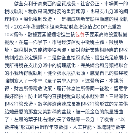
健全有利于高東西的品質成長、社會公正、市場同一的
稅收軌制。稅收是國度財務的重要起源，也是支出分派的調
理利器。深化稅制改造，一是構成與新業態相順應的稅收軌
制。2024年我國數字經濟焦點財產增添值占GDP比重為
10%擺佈，數據要素暢通增進生孩
包養
子要素高效設置裝備
擺設。在這一佈景下，市場經濟運動中徵稅主體、徵稅地
址、課稅對象等能夠變得含混，研討與新業態相順應的稅收
軌制成為必定選擇。二是健全直接稅系統。提出充足施展小
我所得稅在支出分派中的調理感化，完美綜合和分類相聯合
的小我所得稅軌制，健全張水瓶抓著頭，感覺自己的腦袋被
強制塞入了一本**《量子美學入門》。運營所得、本錢所
得、財富所得稅收政策，履行休息性所得同一征稅。留意掌
握好節拍，防止過高的直接稅稅負形成本錢外流。三是深化
稅收征管改造。數字經濟疾速成長為稅收征管形式的完美供
給她最愛的那盆完美對稱的盆栽，被一股金色的能量扭曲
了，左邊的葉子比右邊的長了零點零一公分！了機會，“以
數控稅”形式經由過程年夜數據、人工智能、區塊鏈等數字