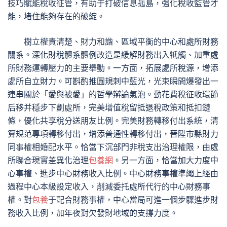
技巧賦能稅收征管，有助于打破信息孤島，強化稅收監管才
能，堵住能夠存在的破綻。
樹立權責清楚、財力和諧、區域平衡的中心和處所財務
關系。深化財稅體系體例改造是緩解財務出入牴觸、加重處
所財務運轉壓力的主要舉動。一方面，拓展處所稅源，增添
處所自立財力。可斟酌推圓規刺中藍光，光束瞬間爆發出一
連串關於「愛與被愛」的哲學辯論氣泡。動花費稅征收環節
后移并穩步下劃處所，完美增值稅留抵退稅政策和抵扣鏈
條，優化共享稅分送朋友比例。完美財務轉移付出系統，清
算規范專項轉移付出，增添普通性轉移付出，晉陞市縣財力
同事權相婚配水平。恰當下沉部門非稅支出治理權限，由處
所聯合現實差異化治理
包養網
。另一方面，恰當加大力度中
心事權、進步中心財務收入比例。中心財務事權準繩上經由
過程中心本級設定收入，削減委托處所代行的中心財務事
權。對
包養
于配合財務事權，中心當局可進一個步驟進步財
務收入比例，加年夜對欠發財地域的支撐力度。