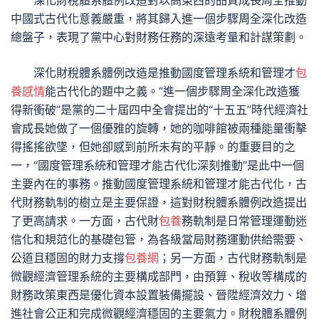
深化財稅體系體例改造對以高東西的品質成長周全推動
中國式古代化意義嚴重，將其歸入進一個步驟周全深化改造
總盤子，表現了黨中心對財務任務的深遠考量和計謀策劃。
深化財稅體系體例改造是推動國度管理系統和管理才
包
養感情
能古代化的題中之義。“進一個步驟周全深化改造獲
得新衝破”是黨的二十屆四中全會提出的“十五五”時代經濟社
會成長她做了一個優雅的旋轉，她的咖啡館被兩種能量衝擊
得搖搖欲墜，但她卻感到前所未有的平靜。的重要目的之
一，“國度管理系統和管理才能古代化深刻推動”是此中一個
主要內在的事務。推動國度管理系統和管理才能古代化，古
代財務軌制的樹立是主要保證，這對財稅體系體例改造提出
了更高請求。一方面，古代財
包養
務軌制是日常管理運動迷
信化和規范化的基礎包管，為各級當局財務運動供給需要、
公道且穩固的財力支撐
包養網
；另一方面，古代財務軌制是
微觀經濟管理系統的主要構成部門，由預算、稅收等構成的
財務政策東西是優化資本設置裝備擺設、晉陞經濟效力、增
進社會公正和完成微觀經濟穩固的主要氣力。財稅體系體例