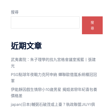
搜尋
搜
尋
近期文章
武夷書院：朱子理學的找九宮格會議室搖籃丨張建
光
PSG點球年夜戰力克阿申納 蟬聯歐億嵐系統櫃冠冠
軍
伊能靜因戲生情戀小10歲男星 揭姐弟戀年紀喜包養
價格差
japan(日本)輔弼石破茂或上臺？執政聯盟JIUYI俱