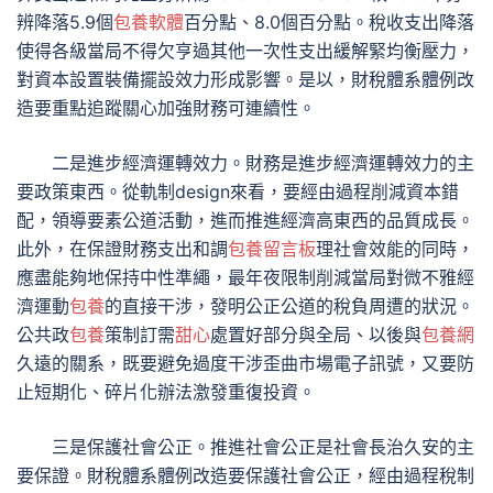
辨降落5.9個
包養軟體
百分點、8.0個百分點。稅收支出降落
使得各級當局不得欠亨過其他一次性支出緩解緊均衡壓力，
對資本設置裝備擺設效力形成影響。是以，財稅體系體例改
造要重點追蹤關心加強財務可連續性。
二是進步經濟運轉效力。財務是進步經濟運轉效力的主
要政策東西。從軌制design來看，要經由過程削減資本錯
配，領導要素公道活動，進而推進經濟高東西的品質成長。
此外，在保證財務支出和調
包養留言板
理社會效能的同時，
應盡能夠地保持中性準繩，最年夜限制削減當局對微不雅經
濟運動
包養
的直接干涉，發明公正公道的稅負周遭的狀況。
公共政
包養
策制訂需
甜心
處置好部分與全局、以後與
包養網
久遠的關系，既要避免過度干涉歪曲市場電子訊號，又要防
止短期化、碎片化辦法激發重復投資。
三是保護社會公正。推進社會公正是社會長治久安的主
要保證。財稅體系體例改造要保護社會公正，經由過程稅制