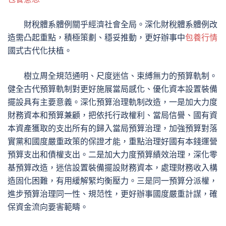
財稅體系體例關乎經濟社會全局。深化財稅體系體例改
造需凸起重點，積極策劃、穩妥推動，更好辦事中
包養行情
國式古代化扶植。
樹立周全規范通明、尺度迷信、束縛無力的預算軌制。
健全古代預算軌制對更好施展當局感化、優化資本設置裝備
擺設具有主要意義。深化預算治理軌制改造，一是加大力度
財務資本和預算兼顧，把依托行政權利、當局信譽、國有資
本資產獲取的支出所有的歸入當局預算治理，加強預算對落
實黨和國度嚴重政策的保證才能，重點治理好國有本錢運營
預算支出和債權支出。二是加大力度預算績效治理，深化零
基預算改造，迷信設置裝備擺設財務資本，處理財務收入構
造固化困難，有用緩解緊均衡壓力。三是同一預算分派權，
進步預算治理同一性、規范性，更好辦事國度嚴重計謀，確
保資金流向要害範疇。