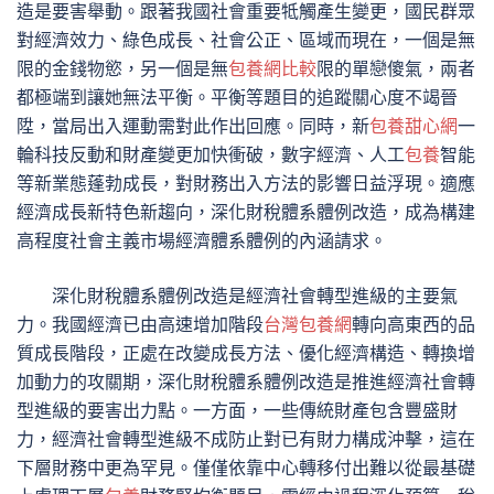
造是要害舉動。跟著我國社會重要牴觸產生變更，國民群眾
對經濟效力、綠色成長、社會公正、區域而現在，一個是無
限的金錢物慾，另一個是無
包養網比較
限的單戀傻氣，兩者
都極端到讓她無法平衡。平衡等題目的追蹤關心度不竭晉
陞，當局出入運動需對此作出回應。同時，新
包養甜心網
一
輪科技反動和財產變更加快衝破，數字經濟、人工
包養
智能
等新業態蓬勃成長，對財務出入方法的影響日益浮現。適應
經濟成長新特色新趨向，深化財稅體系體例改造，成為構建
高程度社會主義市場經濟體系體例的內涵請求。
深化財稅體系體例改造是經濟社會轉型進級的主要氣
力。我國經濟已由高速增加階段
台灣包養網
轉向高東西的品
質成長階段，正處在改變成長方法、優化經濟構造、轉換增
加動力的攻關期，深化財稅體系體例改造是推進經濟社會轉
型進級的要害出力點。一方面，一些傳統財產包含豐盛財
力，經濟社會轉型進級不成防止對已有財力構成沖擊，這在
下層財務中更為罕見。僅僅依靠中心轉移付出難以從最基礎