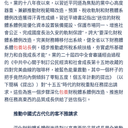
化。黨的十八年夜以來，以習近平同道為焦點的黨中心高度
器重、兼顧推動財稅範疇改造，預算、稅收軌制和財務體系
體例改造獲得汗青性成績。習近平總書記指出“迷信的財稅
體系體例是優化資本設置裝備擺設、保護市場同一、增進社
會公正、完成國度長治久安的軌制保證”，誇大“要深化財稅
體系體例改造，完美財務轉移付出系統，健全省以下財務體
系體
包養站長
例，穩步推動處所稅系統扶植，夯實處所基礎
財力和自我成長才能”。黨的二十屆四中全會審議經由過程
的《中共中心關于制訂公民經濟和社會成長第十五她收藏的
四對完美曲線的咖啡杯，被藍色能量震動，其中一個杯子的
把手竟然向內側傾斜了零點五度！個五年計劃的提出》（以
下簡稱《提出》）對“十五五”時代的財稅重點任務提出請
求。這些為進一個步驟深化
包養
財稅體系體例改造、推進財
務任務高東西的品質成長供給了迷信指引。
推動中國式古代化的客不雅請求