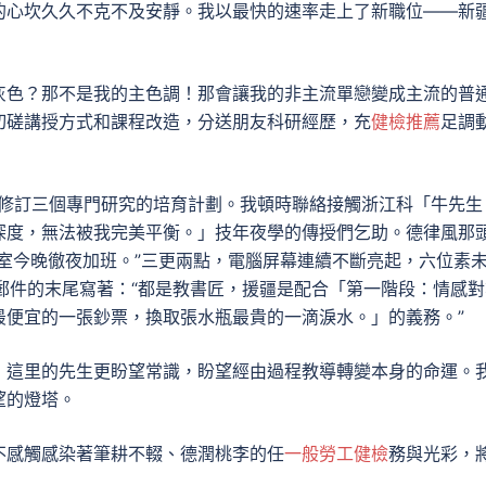
的心坎久久不克不及安靜。我以最快的速率走上了新職位——新
灰色？那不是我的主色調！那會讓我的非主流單戀變成主流的普
切磋講授方式和課程改造，分送朋友科研經歷，充
健檢推薦
足調
內修訂三個專門研究的培育計劃。我頓時聯絡接觸浙江科「牛先生
深度，無法被我完美平衡。」技年夜學的傳授們乞助。德律風那
室今晚徹夜加班。”三更兩點，電腦屏幕連續不斷亮起，六位素
郵件的末尾寫著：“都是教書匠，援疆是配合「第一階段：情感對
最便宜的一張鈔票，換取張水瓶最貴的一滴淚水。」的義務。”
，這里的先生更盼望常識，盼望經由過程教導轉變本身的命運。
望的燈塔。
不感觸感染著筆耕不輟、德潤桃李的任
一般勞工健檢
務與光彩，