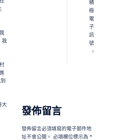
在
積
生
極
電
子
我
訊
：我
號
村
進
找到
待大
發佈留言
發佈留言必須填寫的電子郵件地
址不會公開。
必填欄位標示為
*