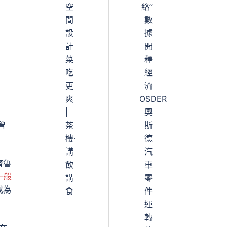
空
絡”
間
數
設
據
計
開
菜
釋
吃
經
更
濟
爽
OSDER
|
奧
曾
茶
斯
樓·
德
講
汽
齊魯
飲
車
一般
講
零
成為
食
件
運
轉