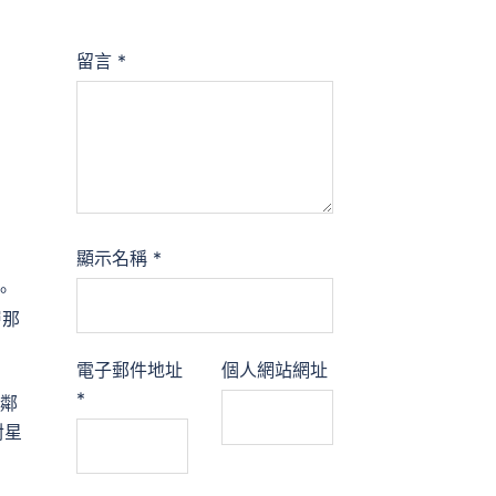
留言
*
顯示名稱
*
。
層那
電子郵件地址
個人網站網址
*
見鄰
對星