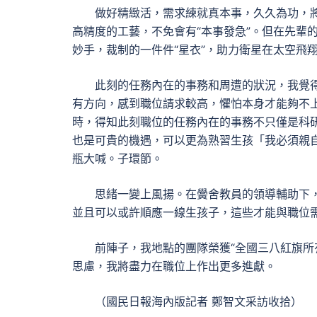
做好精緻活，需求練就真本事，久久為功，
高精度的工藝，不免會有“本事發急”。但在先輩
妙手，裁制的一件件“星衣”，助力衛星在太空飛
此刻的任務內在的事務和周遭的狀況，我覺
有方向，感到職位請求較高，懼怕本身才能夠不
時，得知此刻職位的任務內在的事務不只僅是科
也是可貴的機遇，可以更為熟習生孩「我必須親
瓶大喊。子環節。
思緒一變上風揚。在黌舍教員的領導輔助下
並且可以或許順應一線生孩子，這些才能與職位
前陣子，我地點的團隊榮獲“全國三八紅旗所
思慮，我將盡力在職位上作出更多進獻。
（國民日報海內版記者 鄭智文采訪收拾）