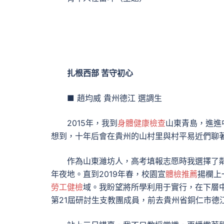
扎根西部 苦守初心
■ 趙均威 貴州德江 選調生
2015年，我到
身體健康檢查
山東青島，進進
想到，十年后會在貴州的山村里與村平易近們聊
作為山東濰坊人，高考填報志愿時我選擇了
年夜地。直到2019年春，校園宣
體檢推薦
揚欄上
勞工健檢
域。我盼望將所學利用于實行，在下層
第21屆研討生支教團成員，前去貴州省銅仁市德