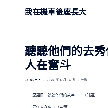
跳
至
我在機車後座長大
主
要
內
容
文
聽聽他們的去秀
章
人在奮斗
導
覽
BY
ADMIN
2026 年 5 月 16 日
分數
原題目：聽聽他們的故事——（引題）
青年人在奮斗（主題）