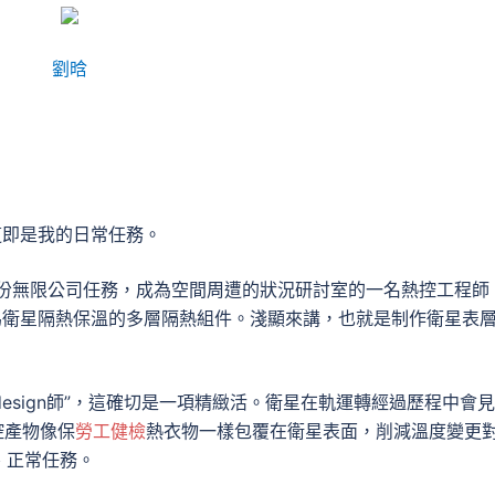
劉晗
這即是我的日常任務。
股份無限公司任務，成為空間周遭的狀況研討室的一名熱控工程師
為衛星隔熱保溫的多層隔熱組件。淺顯來講，也就是制作衛星表
design師”，這確切是一項精緻活。衛星在軌運轉經過歷程中會
控產物像保
勞工健檢
熱衣物一樣包覆在衛星表面，削減溫度變更
、正常任務。