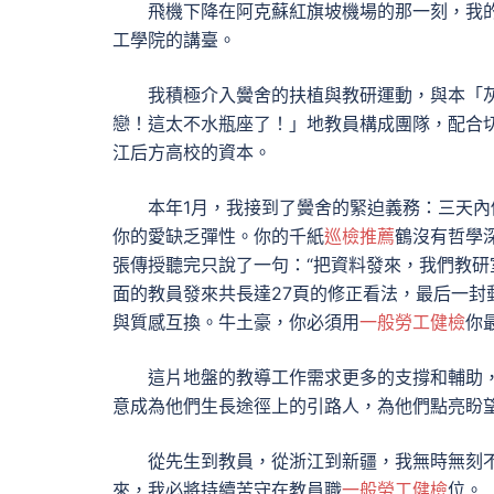
飛機下降在阿克蘇紅旗坡機場的那一刻，我
工學院的講臺。
我積極介入黌舍的扶植與教研運動，與本「
戀！這太不水瓶座了！」地教員構成團隊，配合
江后方高校的資本。
本年1月，我接到了黌舍的緊迫義務：三天
你的愛缺乏彈性。你的千紙
巡檢推薦
鶴沒有哲學
張傳授聽完只說了一句：“把資料發來，我們教研
面的教員發來共長達27頁的修正看法，最后一封
與質感互換。牛土豪，你必須用
一般勞工健檢
你
這片地盤的教導工作需求更多的支撐和輔助
意成為他們生長途徑上的引路人，為他們點亮盼
從先生到教員，從浙江到新疆，我無時無刻
來，我必將持續苦守在教員職
一般勞工健檢
位。