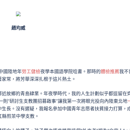
趙均威
中國陸地年
勞工健檢
夜學本國語學院唸書。那時的
體檢推薦
我不
著家常，將芳華深深扎根于這片熱土。
鄰近故鄉的青島肄業。年夜學時代，我的人生計劃似乎都逗留在
一則“研討生支教團招募啟事”讓我第一次將眼光投向內陸東北地
中生長。沒有遲疑，我報名參加中國青年志愿者扶貧接力打算，
江縣煎茶中學支教。