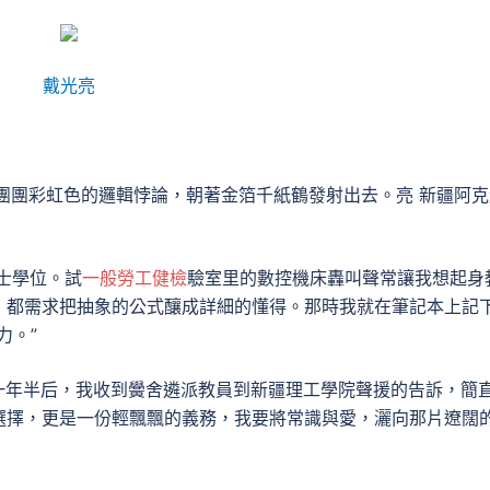
戴光亮
團團彩虹色的邏輯悖論，朝著金箔千紙鶴發射出去。亮 新疆阿克
博士學位。試
一般勞工健檢
驗室里的數控機床轟叫聲常讓我想起身
，都需求把抽象的公式釀成詳細的懂得。那時我就在筆記本上記
力。”
。一年半后，我收到黌舍遴派教員到新疆理工學院聲援的告訴，簡
選擇，更是一份輕飄飄的義務，我要將常識與愛，灑向那片遼闊