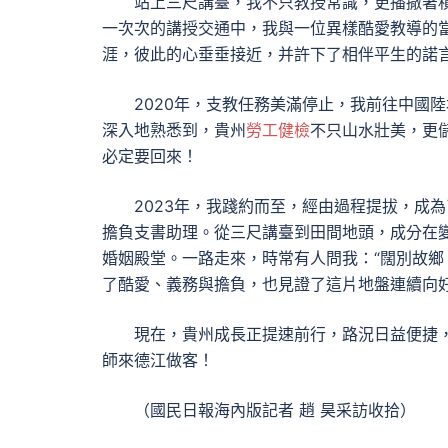
站上三尺講臺，我不只教授常識，更播撒著積
一次次的講授交通中，我與一位異樣酷愛教導的
涯，彼此的心垂垂接近，并許下了相伴平生的諾
2020年，支教任務美滿停止，我前往中國
深入地熟悉到，貴州
勞工健檢
不只山水壯美，更
必定要回來！
2023年，我踐約而至，經由過程提拔，成
擔負支書助理。從三尺講臺到田間地頭，成分在變
婚姻殿堂。一路走來，時常有人問我：“闊別故鄉
了酷愛、義務與擔負，也見證了這片地盤連續向
現在，貴州成長正提速前行，路況日益便捷
師來德江做客！
（國民日報海內版記者 趙 昊采訪收拾）