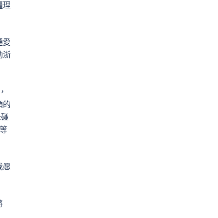
疆理
通愛
動浙
，
頭的
未碰
等
我愿
將