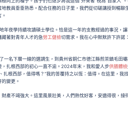
極向上的種子。孩子們也逐步將我這個“外來者”視為“自家人”。
當地教員垂垂熟悉。配合任務的日子里，我們從切磋講授到暢聊
言。
陸地年夜學持續攻讀碩士學位。恰是這一年的支教經過的事況，讓
儲藏著對青年人才的急
勞工健檢
切需求。我在心中默默許下許諾
為了一名下層一線的選調生，到貴州省銅仁市德江縣煎茶鎮毛田壩
，扎根西部的初心一直不渝。2024年末，我和愛人步
供膳體檢
、扎根西部，值得嗎？”我的答覆持之以恆：值得。在這里，我
好的變更。
，財產不竭強大。這里風景壯美，人們熱忱好客，安適得很，接