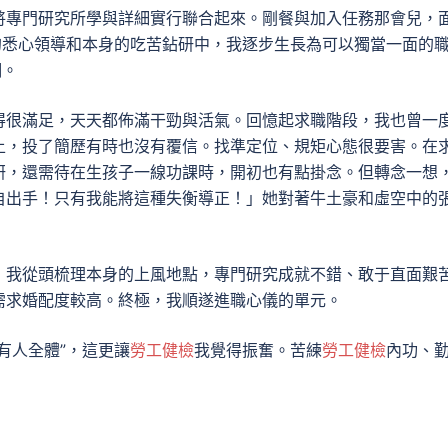
將專門研究所學與詳細實行聯合起來。剛餐與加入任務那會兒，
的悉心領導和本身的吃苦鉆研中，我逐步生長為可以獨當一面的
翔。
得很滿足，天天都佈滿干勁與活氣。回憶起求職階段，我也曾一
上，投了簡歷有時也沒有覆信。找準定位、規矩心態很要害。在
研，還需待在生孩子一線功課時，開初也有點掛念。但轉念一想
自出手！只有我能將這種失衡導正！」她對著牛土豪和虛空中的
，我從頭梳理本身的上風地點，專門研究成就不錯、敢于直面艱
需求婚配度較高。終極，我順遂進職心儀的單元。
有人全體”，這更讓
勞工健檢
我覺得振奮。苦練
勞工健檢
內功、