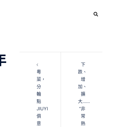
年
下
粵
跌、
菜，
增
分
加、
輪
擴
點
大……
JIUYI
“非
俱
常
意
熱