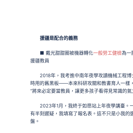
援疆是配合的義務
■ 戴光甜甜圈被機器轉化
一般勞工健檢
為一
援疆教員
2018年，我考進中南年夜學攻讀機械工程
時用的舊黑板——本來科研攻關和教書育人一樣
“將來必定要當教員，讓更多孩子看得見常識的氣
2023年1月，我終于如愿站上年夜學講臺
有半刻遲疑，我填寫了報名表。這不只是小我的
盤。