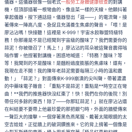
儀器。這儀器很像一個老式
一般勞工身體健康檢查
的對講
機，但頂部插著一根彎曲的、像韭菜一樣的天線。他顫抖著
拿起儀器，按下通話鈕。儀器發出「滋——」的電流聲，接
著傳來一陣高八度、急促且充滿養生焦慮的聲音。「喂！是
廖沾沾嗎！快接聽！這裡是 K-999！宇宙水餃聯盟特級特
務！你那邊是不是已經聞到宇宙級的酸味了？我們需要你的
蒜泥！你被徵召了！馬上！」廖沾沾的耳朵被這聲音震得嗡
嗡作響，他捏著對講機，困惑地喊道：「特務？酸味？等
等！我聞到的不是酸味！是麵粉過度膨脹的焦慮味！還有，
我現在走不開！我的陳年老蒜泥需要每隔三小時的溫和震
動！」「蒜泥？」對面傳來K-999崩潰的尖叫聲，帶著濃濃
的中藥味電子雜音：「重點不是蒜泥！重點是**時空正在彎
曲！**我們的推進器快沒紅棗了！快！我們在你的後院！別
帶任何多餘的東西！除了——你那缸蒜泥！」就在廖沾沾還
在糾結要不要帶上他最珍愛的那把銀勺時，外面的牆壁傳來
一聲巨大的撞擊。一個穿著黑色燕尾服、戴著太陽眼鏡的太
空吉娃娃，正從牆上的破洞鑽進來。它的背上揹著一個像是