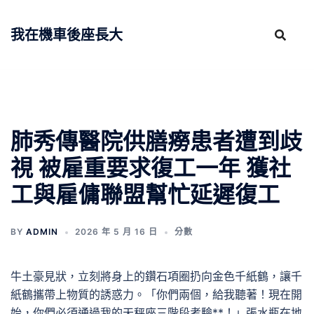
跳
至
我在機車後座長大
主
要
內
容
肺秀傳醫院供膳癆患者遭到歧
視 被雇重要求復工一年 獲社
工與雇傭聯盟幫忙延遲復工
BY
ADMIN
2026 年 5 月 16 日
分數
牛土豪見狀，立刻將身上的鑽石項圈扔向金色千紙鶴，讓千
紙鶴攜帶上物質的誘惑力。「你們兩個，給我聽著！現在開
始，你們必須通過我的天秤座三階段考驗**！」張水瓶在地