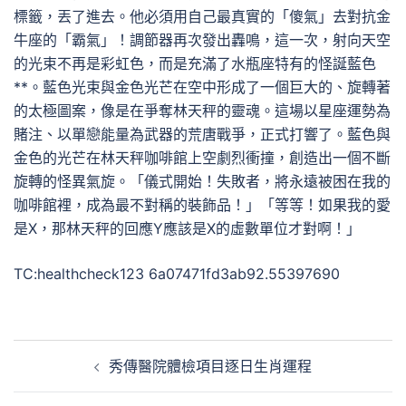
標籤，丟了進去。他必須用自己最真實的「傻氣」去對抗金
牛座的「霸氣」！調節器再次發出轟鳴，這一次，射向天空
的光束不再是彩虹色，而是充滿了水瓶座特有的怪誕藍色
**。藍色光束與金色光芒在空中形成了一個巨大的、旋轉著
的太極圖案，像是在爭奪林天秤的靈魂。這場以星座運勢為
賭注、以單戀能量為武器的荒唐戰爭，正式打響了。藍色與
金色的光芒在林天秤咖啡館上空劇烈衝撞，創造出一個不斷
旋轉的怪異氣旋。「儀式開始！失敗者，將永遠被困在我的
咖啡館裡，成為最不對稱的裝飾品！」「等等！如果我的愛
是X，那林天秤的回應Y應該是X的虛數單位才對啊！」
TC:healthcheck123 6a07471fd3ab92.55397690
文
秀傳醫院體檢項目逐日生肖運程
章
導