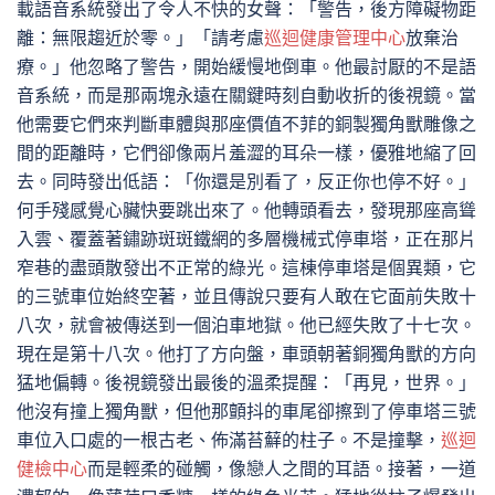
載語音系統發出了令人不快的女聲：「警告，後方障礙物距
離：無限趨近於零。」「請考慮
巡迴健康管理中心
放棄治
療。」他忽略了警告，開始緩慢地倒車。他最討厭的不是語
音系統，而是那兩塊永遠在關鍵時刻自動收折的後視鏡。當
他需要它們來判斷車體與那座價值不菲的銅製獨角獸雕像之
間的距離時，它們卻像兩片羞澀的耳朵一樣，優雅地縮了回
去。同時發出低語：「你還是別看了，反正你也停不好。」
何手殘感覺心臟快要跳出來了。他轉頭看去，發現那座高聳
入雲、覆蓋著鏽跡斑斑鐵網的多層機械式停車塔，正在那片
窄巷的盡頭散發出不正常的綠光。這棟停車塔是個異類，它
的三號車位始終空著，並且傳說只要有人敢在它面前失敗十
八次，就會被傳送到一個泊車地獄。他已經失敗了十七次。
現在是第十八次。他打了方向盤，車頭朝著銅獨角獸的方向
猛地偏轉。後視鏡發出最後的溫柔提醒：「再見，世界。」
他沒有撞上獨角獸，但他那顫抖的車尾卻擦到了停車塔三號
車位入口處的一根古老、佈滿苔蘚的柱子。不是撞擊，
巡迴
健檢中心
而是輕柔的碰觸，像戀人之間的耳語。接著，一道