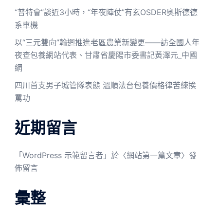
“普特會”談近3小時，“年夜陣仗”有玄OSDER奧斯德德
系車機
以“三元雙向”輪迴推進老區農業新變更——訪全國人年
夜查包養網站代表、甘肅省慶陽市委書記黃澤元_中國
網
四川首支男子城管隊表態 溫順法台包養價格律苦練挨
罵功
近期留言
「
WordPress 示範留言者
」於〈
網站第一篇文章
〉發
佈留言
彙整