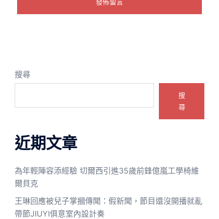
搜尋
搜
尋
近期文章
為年輕陣容添經驗 切爾西引進35歲前鋒億嵐工學椅維
爾貝克
王琳回應被兒子掌摑傳聞：假新聞，節目還沒開播就亂
帶節JIUYI俱意室內設計奏