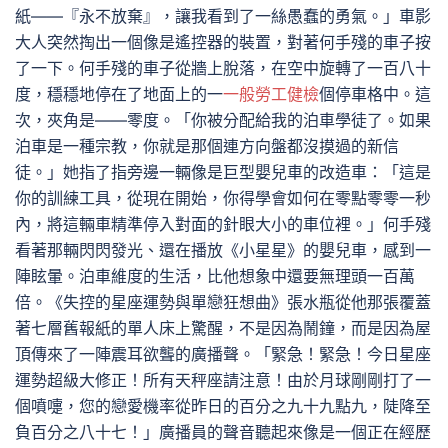
紙——『永不放棄』，讓我看到了一絲愚蠢的勇氣。」車影
大人突然掏出一個像是遙控器的裝置，對著何手殘的車子按
了一下。何手殘的車子從牆上脫落，在空中旋轉了一百八十
度，穩穩地停在了地面上的一
一般勞工健檢
個停車格中。這
次，夾角是——零度。「你被分配給我的泊車學徒了。如果
泊車是一種宗教，你就是那個連方向盤都沒摸過的新信
徒。」她指了指旁邊一輛像是巨型嬰兒車的改造車：「這是
你的訓練工具，從現在開始，你得學會如何在零點零零一秒
內，將這輛車精準停入對面的針眼大小的車位裡。」何手殘
看著那輛閃閃發光、還在播放《小星星》的嬰兒車，感到一
陣眩暈。泊車維度的生活，比他想象中還要無理頭一百萬
倍。《失控的星座運勢與單戀狂想曲》張水瓶從他那張覆蓋
著七層舊報紙的單人床上驚醒，不是因為鬧鐘，而是因為屋
頂傳來了一陣震耳欲聾的廣播聲。「緊急！緊急！今日星座
運勢超級大修正！所有天秤座請注意！由於月球剛剛打了一
個噴嚏，您的戀愛機率從昨日的百分之九十九點九，陡降至
負百分之八十七！」廣播員的聲音聽起來像是一個正在經歷