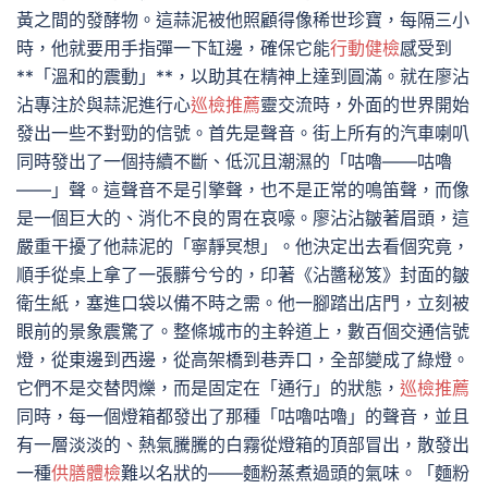
黃之間的發酵物。這蒜泥被他照顧得像稀世珍寶，每隔三小
時，他就要用手指彈一下缸邊，確保它能
行動健檢
感受到
**「溫和的震動」**，以助其在精神上達到圓滿。就在廖沾
沾專注於與蒜泥進行心
巡檢推薦
靈交流時，外面的世界開始
發出一些不對勁的信號。首先是聲音。街上所有的汽車喇叭
同時發出了一個持續不斷、低沉且潮濕的「咕嚕——咕嚕
——」聲。這聲音不是引擎聲，也不是正常的鳴笛聲，而像
是一個巨大的、消化不良的胃在哀嚎。廖沾沾皺著眉頭，這
嚴重干擾了他蒜泥的「寧靜冥想」。他決定出去看個究竟，
順手從桌上拿了一張髒兮兮的，印著《沾醬秘笈》封面的皺
衛生紙，塞進口袋以備不時之需。他一腳踏出店門，立刻被
眼前的景象震驚了。整條城市的主幹道上，數百個交通信號
燈，從東邊到西邊，從高架橋到巷弄口，全部變成了綠燈。
它們不是交替閃爍，而是固定在「通行」的狀態，
巡檢推薦
同時，每一個燈箱都發出了那種「咕嚕咕嚕」的聲音，並且
有一層淡淡的、熱氣騰騰的白霧從燈箱的頂部冒出，散發出
一種
供膳體檢
難以名狀的——麵粉蒸煮過頭的氣味。「麵粉