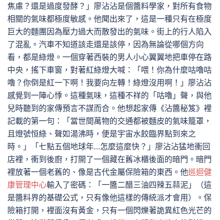
焦慮？還是過度發酵？」廖沾沾是個醬料學家，對所有食物
相關的氣味都極度敏感。他聞出來了，這是一種只有在極度
巨大的麵團因為壓力過大而散發出的氣味。街上的行人陷入
了混亂。汽車不知道該走還是該停，因為無論從哪個方向
看，都是綠燈。一個穿著西裝的男人小心翼翼地把車停在路
中央，搖下車窗，對著紅綠燈大喊：「喂！你為什麼咕嚕咕
嚕？你倒是紅一下啊！我要向左轉！綠燈沒用啊！」廖沾沾
感覺到一陣心悸。這種氣味，這種不祥的「咕嚕」聲，與他
兒時聽到的家傳預言不謀而合。他想起家傳《沾醬秘笈》裡
記載的第一句：「當世間萬物的交通都被麵皮的氣味籠罩，
且燈號恒綠、聲如湯沸時，便是宇宙水餃臨界點到來之
時。」「七點五個地球年…怎麼這麼快？」廖沾沾猛地衝回
店裡，衝到後廚，打開了一個藏在舊冰櫃後面的暗門。暗門
裡放著一個老舊的、像是古代金屬保險箱的東西。他
巡迴健
康管理中心
輸入了密碼：「一醬二醋三油四辣五蒜泥」（這
是醬料界的基礎公式，只有像他這樣的傳統派才會用）。保
險箱打開，裡面沒有黃金，只有一個閃爍著詭異紅色光芒的