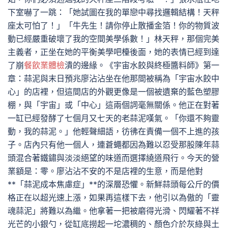
下室嚇了一跳：「她試圖在我的單戀中尋找邏輯結構！天秤
座太可怕了！」「牛先生！請你停止散播金箔！你的物質波
動已經嚴重破壞了我的空間美學係數！」林天秤，那個完美
主義者，正坐在她的平衡美學吧檯後面，她的表情已經到達
了崩
餐飲業體檢
潰的邊緣。《宇宙水餃與終極醬料師》第一
章：蒜泥與末日預兆廖沾沾坐在他那間被稱為「宇宙水餃中
心」的店裡，但這間店的外觀更像是一個被遺棄的藍色塑膠
棚，與「宇宙」或「中心」這兩個詞毫無關係。他正在對著
一缸已經發酵了七個月又七天的老蒜泥嘆氣。「你還不夠靈
動，我的蒜泥。」他輕聲細語，彷彿在責備一個不上進的孩
子。店內只有他一個人，連蒼蠅都因為難以忍受那股陳年蒜
頭混合著鐵鏽與淡淡絕望的味道而選擇繞道飛行。今天的營
業額是：零。廖沾沾不安的不是店裡的生意，而是他對
**「蒜泥成本焦慮症」**的深層恐懼。新鮮蒜頭每公斤的價
格正在以超光速上漲，如果再這樣下去，他引以為傲的「靈
魂蒜泥」將難以為繼。他拿著一把被磨得光滑、閃耀著不祥
光芒的小銀勺，從缸底撈起一坨濃稠的、顏色介於灰綠與土