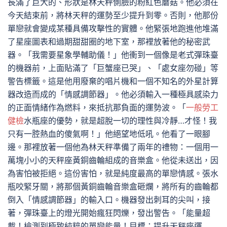
長滿了巨大的、形狀是林天秤側臉的粉紅色蘑菇。他必須在
今天結束前，將林天秤的運勢至少提升到零。否則，他那份
單戀就會變成某種具備攻擊性的實體。他緊張地跑進他堆滿
了星座圖表和過期甜甜圈的地下室，那裡放著他的秘密武
器。「我需要星象學輔助儀！」他衝到一個像是老式彈珠臺
的機器前，上面貼滿了「巨蟹座已哭」、「處女座勿碰」等
警告標籤。這是他用廢棄的唱片機和一個不知名的外星計算
器改造而成的「情感調節器」。他必須輸入一種極具感染力
的正面情緒作為燃料，來抵抗那負面的運勢波。「
一般勞工
健檢
水瓶座的優勢，就是超脫一切的理性與冷靜…才怪！我
只有一腔熱血的傻氣啊！」他絕望地低吼。他看了一眼腳
邊。那裡放著一個他為林天秤準備了兩年的禮物：一個用一
萬塊小小的天秤座黃銅齒輪組成的音樂盒。他從未送出，因
為害怕被拒絕。這份害怕，就是純度最高的單戀情感。張水
瓶咬緊牙關，將那個黃銅齒輪音樂盒砸爛，將所有的齒輪都
倒入「情感調節器」的輸入口。機器發出刺耳的尖叫，接
著，彈珠臺上的燈光開始瘋狂閃爍，發出警告。「能量超
載！檢測到極致純粹的單戀能量！目標：提升天秤座運