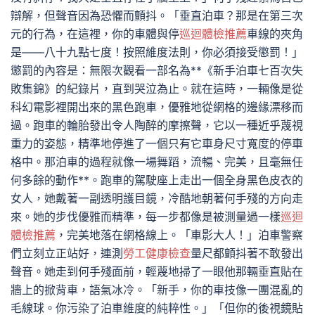
辯解，但聲音因為恐懼而顫抖。「垂直泊車？那是在第三次
元的行為，在這裡，你的車體與停
巡迴體檢推薦
車線的夾角
是——八十九點七度！按照維度法則，你必須接受懲罰！」
懲罰的內容是：無限次觀看一部名為**《新手泊車七百次失
敗集錦》的紀錄片，直到哭泣為止。就在這時，一輛像是從
科幻電影裡開出來的黑色跑車，優雅地從網格的邊緣漂移而
過。跑車的輪胎發出令人陶醉的摩擦聲，它以一種近乎蔑視
重力的姿態，精準地停進了一個只有它車身尺寸寬度的停車
格中。那泊車的過程就像一場舞蹈，流暢、完美，且毫無任
何多餘的動作**。跑車的駕駛座上走出一個全身黑色皮衣的
女人，她戴著一副透明護目鏡，冷酷地朝著何手殘的方向走
來。她的步伐優雅而精準，每一步都像是被測量過一樣
巡迴
體檢推薦
，完美地落在網格線上。「車影大人！」泊車警察
們立刻立正站好，連測
勞工健康檢查
量尺都顫抖著不敢發出
聲音。她走到何手殘面前，輕蔑地掃了一眼他那輛垂直貼在
牆上的掀背車，語氣冰冷。「新手，你的車技像一團混亂的
毛線球。你污染了泊車維度的純粹性。」「但你的後視鏡貼