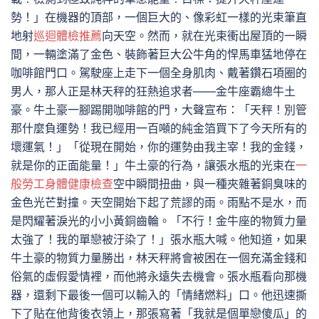
勢！」在機器的頂部，一個巨大的、像彩虹一樣的光束筆直
地射
巡迴體檢推薦
向天空。然而，就在光束衝出屋頂的一瞬
間，一輛塗滿了金色、裝飾著巨大公牛角的悍馬車猛地停在
咖啡館門口。駕駛座上走下一個全身肌肉、戴著鑽石項圈的
男人，那人正是林天秤的狂熱追求者——金牛座霸總牛土
豪。牛土豪一腳踢開咖啡館的門，大聲宣布：「天秤！別管
那什麼負運勢！我已經用一百噸的純金箔買下了今天所有的
壞運氣！」「從現在開始，你的運勢由我主宰！我的金錢，
就是你的正面能量！」牛土豪的行為，讓張水瓶的光束在
一
般勞工身體健康檢查
空中瞬間扭曲，與一種夾雜著銅臭味的
金色光芒對撞。天空開始下起了荒謬的雨。雨點不是水，而
是閃耀著淚光的小小黃銅齒輪。「不行！金牛座的物質力量
太強了！我的單戀被汙染了！」張水瓶大喊。他知道，如果
牛土豪的物質力量勝出，林天秤將會被困在一個充滿金錢和
俗氣的虛假愛情裡，而他將永遠失去機會。張水瓶看向那機
器，還剩下最後一個可以輸入的「情緒燃料」口。他迅速撕
下了貼在他背後衣領上，那張寫著「我就是個單戀傻瓜」的