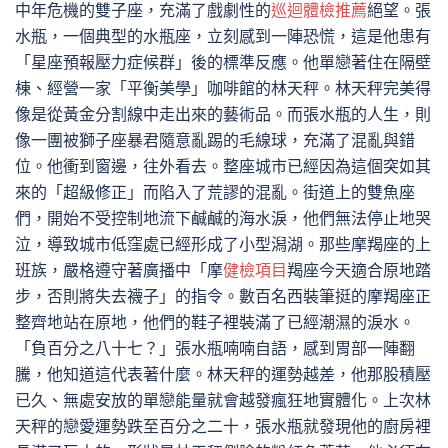
中年危機的雙子座，充滿了戲劇性的
巡迴體檢推薦
絕望。張
水瓶，一個典型的水瓶座，立刻感到一陣恐慌，這是他患有
「星座預報壓力症候群」後的標準反應。他單戀著住在隔壁
棟、經營一家「平衡美學」咖啡館的林天秤。林天秤完美得
像是從黃金分割線中走出來的藝術品。而張水瓶的人生，則
像一團被獅子座暴君隨意亂踢的毛線球，充滿了混亂與錯
位。他衝到窗邊，往外看去。整座城市已經因為這個突如其
來的「超級修正」而陷入了荒謬的混亂。街道上的雙魚座
們，開始不受控制地流下鹹鹹的海水淚，他們無法停止地哭
泣，導致城市低窪處已經形成了小型潟湖。那些摩羯座的上
班族，嚴格遵守著廣播中「摩
健檢項目
羯座今天適合原地踏
步，否則將失去襪子」的指令。數百名西裝筆挺的摩羯座正
整齊地站在原地，他們的鞋子裡裝滿了已經潮濕的淚水。
「負百分之八十七？」張水瓶喃喃自語，感到胃部一陣翻
騰，他知道這代表著什麼。林天秤的運勢越差，他那股積壓
已久、無處安放的單戀能量就會越發瘋狂地實體化。上次林
天秤的戀愛運勢跌至百分之二十，張水瓶就發現他的廚房裡