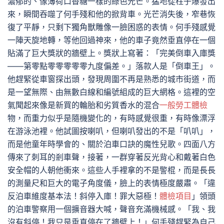
濃郁的、像薄荷口香糖一樣的綠色光芒。猛地從柱子爆發出
來，瞬間吞噬了何手殘和他的掀背車。光芒消失後，窄巷恢
復了平靜，只剩下獨角獸雕像一臉困惑的表情。何手殘感覺
一陣天旋地轉，等他回過神來，他的車子竟然垂直停在一個
貼滿了巨大獎狀的牆壁上。獎狀上寫著：「完美倒車入庫獎
——第零點零零零零零九度偏差。」落款人是「倒車王」。
他趕緊從車窗探出頭，發現周圍不再是熟悉的城市街道，而
是一望無際、由無數白線和編號組成的巨大網格。這裡的空
氣聞起來像是新買的輪胎和劣質香水的混合
一般勞工體檢
物，而重力似乎是隨機變化的，有時感覺很重，有時像漂浮
在游泳池裡。他試圖按喇叭，但喇叭發出的不是「叭叭」，
而是他童年時學會的、關於泊車口訣的魔性兒歌。四面八方
傳來了刺耳的剎車聲，接著，一群穿著反光背心和戴著白色
安全帽的人朝他衝來。這些人手裡拿的不是警棍，而是長長
的測量尺和巨大的電子角度儀，臉上的表情極度嚴肅。「違
反泊車維度基本法！斜停入庫！罪大惡極！
體檢項目
」領頭
的泊車警察用一個擴音器大喊，聲音充滿機械感。「我、我
沒有斜停！我只是垂直停在了牆壁上！」何手殘趕緊為自己