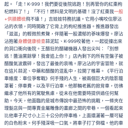
起。「走！K-999！我們要從後院逃跑！別再管你的紅棗枸
杞燃料了！」「不行！燃料是文明的基礎！沒了紅棗我
一般
+供膳體檢
飛不遠！」吉娃娃特務抗議。它用小嘴咬住廖沾
沾的衣領，同時開啟了它背上的枸杞推進器。推進器發出
「滋滋」的輕微煎煮聲，伴隨著一股濃郁的蔘味爆發。廖沾
沾抱著
身體健康檢查
蒜泥缸、K-999咬著他，一起從撞出來
的洞口衝向後院。王醋狂的醋罐機器人發出尖叫：「別想
逃！醬油黨餘孽！我會追上你！」店內剩下的所有空盤子被
醋酸氣波震碎，發出了最後的哀鳴。廖沾沾的宇宙冒險，就
在這片蒜泥、中藥和醋酸的混亂中，拉開了帷幕。《平行泊
車維度：車位爭奪戰》何手殘的人生，被兩個巨大的陰影籠
罩著：停車費，以及平行泊車。他那輛老舊的掀背車，彷彿
繼承了他所有的駕駛焦慮，從未在他需要時提供過任何幫
助。今天，他面臨的是城市傳說中最恐怖的挑戰，一條夾在
理髮店與一間專賣金屬雕像的畫廊之間的窄巷。一個看起來
比他車子尺寸小上三十公分的停車格，上面還灑著一層可疑
的白色粉末。何手殘深吸一口氣。將車子打了倒檔。他的車