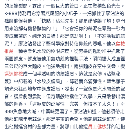
的頂端裂開，露出了一個巨大的管口，正在聚積藍色光芒。
K-999特務用它穿著燕尾服的小爪子，一把抓住了廖沾沾的
褲腳催促著他。「快點！沾沾先生！那是醋酸離子炮！專門
用來溶解有機發酵物的！」「它會把你的蒜泥在零點一秒內
變成無菌的、純淨的白醋！那是浩劫啊！」「不准動我的蒜
泥！」廖沾沾發出了醬料學家對待信仰般的怒吼。他以
健檢
推薦
一種專業包水餃的極限速度，從旁邊的麵粉堆中抓起了
兩團麵皮。麵皮被他用氣功般的捏製手法，瞬間擴大成直徑
三公尺的巨大麵皮。他猛地擲出，兩張麵皮在空中交疊，變
巡迴健檢
成一個半透明的防禦護盾。這就是家傳《沾醬秘
笈》中記載的「水餃皮護盾」，薄韌而充滿彈性。藍色離子
炮光束猛烈地擊中麵皮護盾，發出了一聲像是汽水開蓋的聲
音。護盾劇烈震動，但奇蹟般地擋住了攻擊，只是散發出濃
郁的麵香。「這麵皮的延展性！完美！但撐不了太久！」K-
999焦急地大喊，中藥味更濃了。廖沾沾知道，他必須帶走
他那缸陳年老蒜泥，那是宇宙的希望。他跑到蒜泥缸前，使
出他搬運食材的全部力量，將那口比他還
員工健檢
胖的缸抱