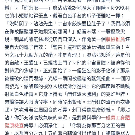
小型瓦斯桶的東西，桶上用毛筆寫著「極品紅棗枸杞燃
料」。「你怎麼——」廖沾沾驚訝地瞪大了眼睛。K-999用
它的小短腿站得筆直，戴著白色手套的爪子優雅地一揮：
「沒時間了，沾沾先生！宇宙水餃快要拉肚子了！我們必須
在你被醋酸離子炮鎖定前離開！」話音未落，一股極致尖
銳、刺鼻的酸氣猛地從店門口灌入，伴隨著一個
體檢推薦
狂
妄自大的電子音效：「警告！這裡的醬油比例嚴重失衡！百
分之九十九點九九的醋，才是真理！」廖沾沾知道，這是他
的宿敵，王醋狂，已經找上門了。他的宇宙冒險，被迫從他
對蒜泥的焦慮中，正式開始了。一個狂妄的影子佔滿了那扇
被撞破的牆門邊緣，光線一瞬間被極端的酸氣扭曲。一個閃
閃發光、像醋罐的機器人緩緩漂浮進來，它的底座還不斷噴
射著白色醋霧。它身上掛著「醋狂派大勝利」的霓虹燈牌，
閃爍得讓人眼睛發疼，同時發出警報。王醋狂的聲音再次響
起，這次帶著金屬回音的嘲弄，刺耳得像是磨砂紙。「廖沾
沾！你那充滿腐敗氣味的蒜泥，是對醬料學的
一般勞工身體
健康檢查
侮辱！必須淨化！」「你將為你那百分之五的醬
油，以及百分之九十五的邪惡蒜頭付出代價！」醋罐機器人