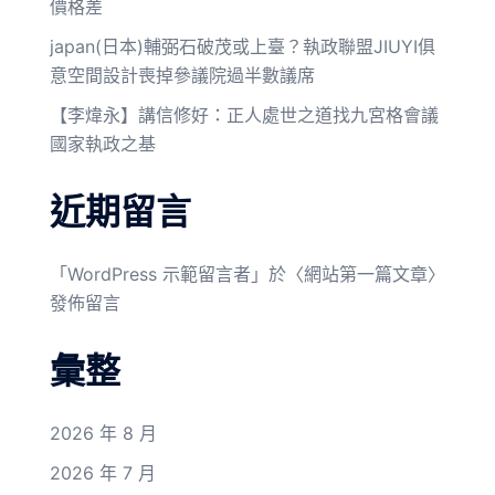
價格差
japan(日本)輔弼石破茂或上臺？執政聯盟JIUYI俱
意空間設計喪掉參議院過半數議席
【李煒永】講信修好：正人處世之道找九宮格會議
國家執政之基
近期留言
「
WordPress 示範留言者
」於〈
網站第一篇文章
〉
發佈留言
彙整
2026 年 8 月
2026 年 7 月