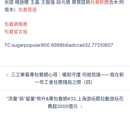
米提·喀迪爾 王晶 王振強 段元倩 買買提熱
包養軟體
合木·阿
塔木）
包養管道
包養網推薦
包養留言板
TC:sugarpopular900 6988b6adccad32.77310607
文
三工察看專包養網心得｜暖和守護 何故抵達——寫在新
章
一年工會任務殘局之際（四）
導
覽
“流量”與“留量”齊升&專包養網#32;上海游玩節拉動游玩花
費超3000億元