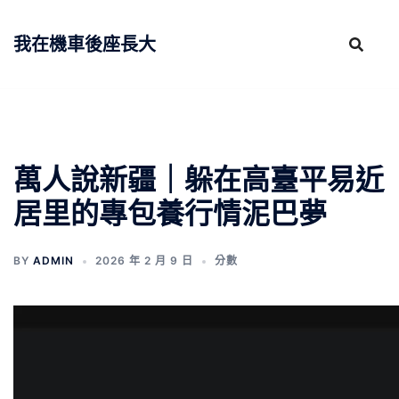
跳
至
我在機車後座長大
主
要
內
容
萬人說新疆｜躲在高臺平易近
居里的專包養行情泥巴夢
BY
ADMIN
2026 年 2 月 9 日
分數