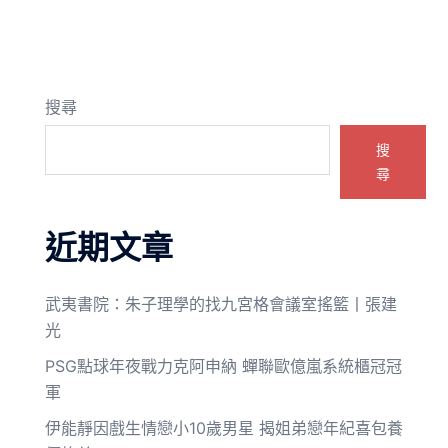
搜尋
搜
尋
近期文章
武夷書院：朱子理學的找九宮格會議室搖籃丨張建
光
PSG點球年夜戰力克阿申納 蟬聯歐億嵐系統櫃冠冠
軍
伊能靜因戲生情戀小10歲男星 揭姐弟戀年紀喜包養