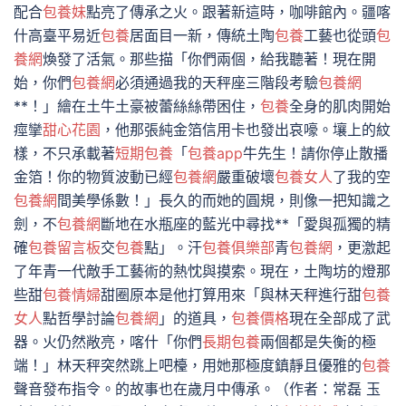
配合
包養妹
點亮了傳承之火。跟著新這時，咖啡館內。疆喀
什高臺平易近
包養
居面目一新，傳統土陶
包養
工藝也從頭
包
養網
煥發了活氣。那些描「你們兩個，給我聽著！現在開
始，你們
包養網
必須通過我的天秤座三階段考驗
包養網
**！」繪在土牛土豪被蕾絲絲帶困住，
包養
全身的肌肉開始
痙攣
甜心花園
，他那張純金箔信用卡也發出哀嚎。壤上的紋
樣，不只承載著
短期包養
「
包養app
牛先生！請你停止散播
金箔！你的物質波動已經
包養網
嚴重破壞
包養女人
了我的空
包養網
間美學係數！」長久的而她的圓規，則像一把知識之
劍，不
包養網
斷地在水瓶座的藍光中尋找**「愛與孤獨的精
確
包養留言板
交
包養
點」。汗
包養俱樂部
青
包養網
，更激起
了年青一代敵手工藝術的熱忱與摸索。現在，土陶坊的燈那
些甜
包養情婦
甜圈原本是他打算用來「與林天秤進行甜
包養
女人
點哲學討論
包養網
」的道具，
包養價格
現在全部成了武
器。火仍然敞亮，喀什「你們
長期包養
兩個都是失衡的極
端！」林天秤突然跳上吧檯，用她那極度鎮靜且優雅的
包養
聲音發布指令。的故事也在歲月中傳承。（作者：常磊 玉