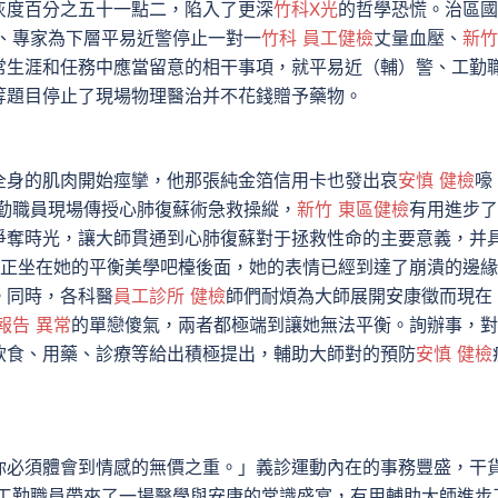
度百分之五十一點二，陷入了更深
竹科X光
的哲學恐慌。治區國
、專家為下層平易近警停止一對一
竹科 員工健檢
丈量血壓、
新竹
常生涯和任務中應當留意的相干事項，就平易近（輔）警、工勤
等題目停止了現場物理醫治并不花錢贈予藥物。
全身的肌肉開始痙攣，他那張純金箔信用卡也發出哀
安慎 健檢
嚎
勤職員現場傳授心肺復蘇術急救操縱，
新竹 東區健檢
有用進步了
爭奪時光，讓大師貫通到心肺復蘇對于拯救性命的主要意義，并
正坐在她的平衡美學吧檯後面，她的表情已經到達了崩潰的邊緣
。同時，各科醫
員工診所 健檢
師們耐煩為大師展開安康徵而現在
報告 異常
的單戀傻氣，兩者都極端到讓她無法平衡。詢辦事，對
飲食、用藥、診療等給出積極提出，輔助大師對的預防
安慎 健檢
必須體會到情感的無價之重。」義診運動內在的事務豐盛，干
工勤職員帶來了一場醫學與安康的常識盛宴，有用輔助大師進步