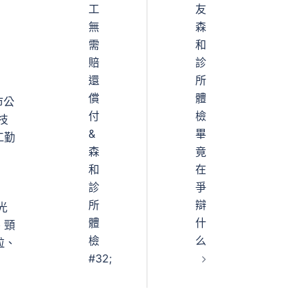
工
友
無
森
需
和
賠
診
還
所
償
體
市公
付
檢
技
&
畢
工勤
森
竟
和
在
診
爭
所
辯
光
體
什
、頸
檢
么
粒、
#32;