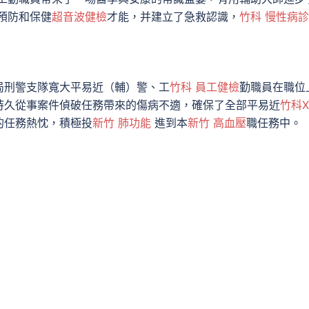
預防和保健
超音波健檢
才能，并建立了急救認識，
竹科 慢性病
刑警支隊寬大平易近（輔）警、工
竹科 員工健檢
勤職員在職位
持久從事案件偵破任務帶來的傷病不適，確保了全部平易近
竹科
的任務熱忱，積極投
新竹 肺功能
進到本
新竹 高血壓
職任務中。