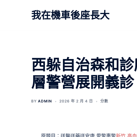
跳
至
我在機車後座長大
主
要
內
容
文
西躲自治森和診
章
層警營展開義診
導
覽
BY
ADMIN
2026 年 2 月 4 日
分數
原題目：送醫送藥送安康 愛警惠警
新竹 高