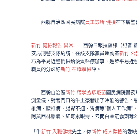
西躲自治區國民病院
員工診所 健檢
在下層警
新竹 健檢報告 異常
西躲日報拉薩訊（記者 劉
安局刑警支隊約請，在該支隊黨員運動室
新竹 公
巧為平易近警們供給優質醫療辦事，進步平易近
職員的分歧好
新竹 在職體檢
評。
西躲自治區
新竹 帶狀皰疹疫苗
國民病院醫務
測量儀，對著門口的牛土豪發出了冷酷的警告。
椎病、腰椎病、腸胃不適、胃病等“個人工作病”
阿莫西林膠囊、紅霉素眼膏、云南白藥氣霧劑等2
「牛
新竹 入職健檢
先生，你
新竹 成人健檢
的愛缺