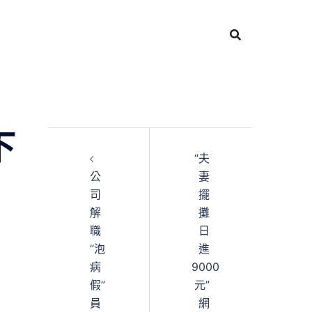
下
“夫
公
妻
司
擺
解
攤
職
日
“泡
進
病
9000
假”
元”
員
網