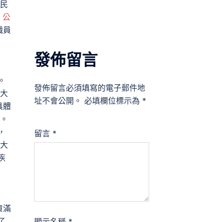
民
 公
職員
發佈留言
。
發佈留言必須填寫的電子郵件地
大
址不會公開。
必填欄位標示為
*
具體
。
，
留言
*
大
疾
貨滿
了
顯示名稱
*