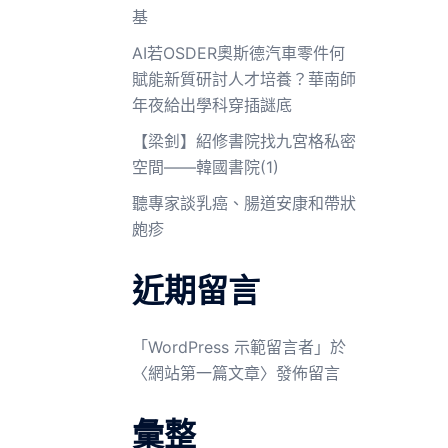
基
AI若OSDER奧斯德汽車零件何
賦能新質研討人才培養？華南師
年夜給出學科穿插謎底
【梁釗】紹修書院找九宮格私密
空間——韓國書院(1)
聽專家談乳癌、腸道安康和帶狀
皰疹
近期留言
「
WordPress 示範留言者
」於
〈
網站第一篇文章
〉發佈留言
彙整