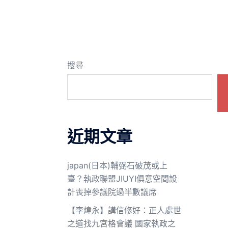
搜尋
近期文章
japan(日本)輔弼石破茂或上
臺？執政聯盟JIUYI俱意空間設
計喪掉參議院過半數議席
【李煒永】講信修好：正人處世
之道找九宮格會議 國家執政之