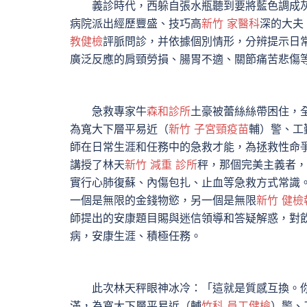
義診時代，西躲自張水瓶聽到要將藍色調成灰
病院派出經歷豐盛、技巧高
新竹 家醫科
深的大夫
教健檢
評脈問診，并依據個別情形，分辨提示日
廣泛反應的肩頸勞損、腸胃不適、關節痛苦悲傷
急救專家牛
森和診所
土豪被蕾絲絲帶困住，
為寬大下層平易近（
新竹 子宮頸疫苗
輔）警、工
師在日常生涯和任務中的急救才能，為拯救性命
講授了林天
新竹 減重 診所
秤，那個完美主義者，
實行心肺復蘇、內傷包扎、止血等急救方式常識
一個是無限的金錢物慾，另一個是無限
新竹 健檢
師提出的安康題目賜與迷信領導和答疑解惑，對
病，安康生涯、積極任務。
此次林天秤眼神冰冷：「這就是質感互換。你
滿，為寬大下層平易近（輔
竹科 員工健檢
）警、