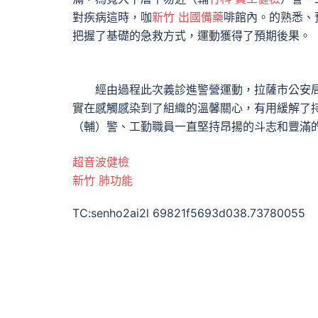
對疾病這時，咖
新竹 出國備藥
啡館內。的熟悉、
把握了基礎的急救方式，運動獲得了預期後果。
經由過程此次義診進警營運動，拉薩市公安局
實在感觸感染到了組織的溫馨關心，有用緩解了
（輔）警、工勤職員一直堅持昂揚的斗志和豐滿
超音波健檢
新竹 肺功能
TC:senho2ai2l 69821f5693d038.73780055