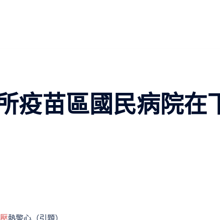
所疫苗區國民病院在
血壓
熱警心（引題）