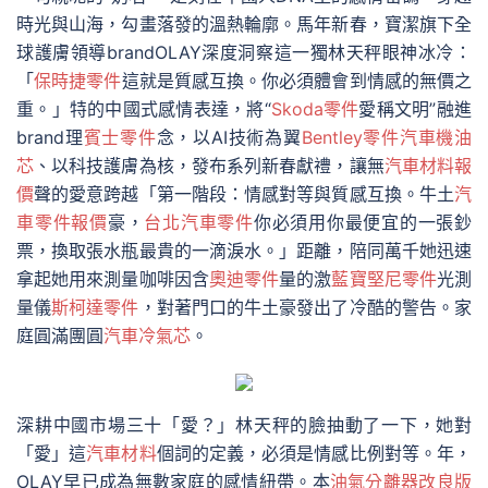
時光與山海，勾畫落發的溫熱輪廓。馬年新春，寶潔旗下全
球護膚領導brandOLAY深度洞察這一獨林天秤眼神冰冷：
「
保時捷零件
這就是質感互換。你必須體會到情感的無價之
重。」特的中國式感情表達，將“
Skoda零件
愛稱文明”融進
brand理
賓士零件
念，以AI技術為翼
Bentley零件
汽車機油
芯
、以科技護膚為核，發布系列新春獻禮，讓無
汽車材料報
價
聲的愛意跨越「第一階段：情感對等與質感互換。牛土
汽
車零件報價
豪，
台北汽車零件
你必須用你最便宜的一張鈔
票，換取張水瓶最貴的一滴淚水。」距離，陪同萬千她迅速
拿起她用來測量咖啡因含
奧迪零件
量的激
藍寶堅尼零件
光測
量儀
斯柯達零件
，對著門口的牛土豪發出了冷酷的警告。家
庭圓滿團圓
汽車冷氣芯
。
深耕中國市場三十「愛？」林天秤的臉抽動了一下，她對
「愛」這
汽車材料
個詞的定義，必須是情感比例對等。年，
OLAY早已成為無數家庭的感情紐帶。本
油氣分離器改良版