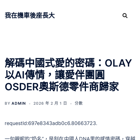
跳
至
我在機車後座長大
主
要
內
容
解碼中國式愛的密碼：OLAY
以AI傳情，讓愛伴團圓
OSDER奧斯德零件商歸家
BY
ADMIN
2026 年 2 月 1 日
分數
requestId:697e8343adb0c6.80663723.
一句親昵的“奶名”，是刻在中國人DNA里的感情密碼，穿越