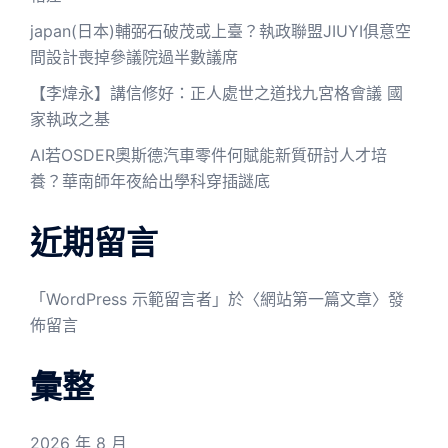
japan(日本)輔弼石破茂或上臺？執政聯盟JIUYI俱意空
間設計喪掉參議院過半數議席
【李煒永】講信修好：正人處世之道找九宮格會議 國
家執政之基
AI若OSDER奧斯德汽車零件何賦能新質研討人才培
養？華南師年夜給出學科穿插謎底
近期留言
「
WordPress 示範留言者
」於〈
網站第一篇文章
〉發
佈留言
彙整
2026 年 8 月