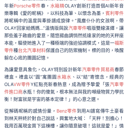
年新
Porsche零件
春，
水箱精
OLAY創新打造首個AI新年音
樂專輯《愛的昵稱》，以科技為筆、以懷念為墨，
賓利零件
將昵稱中的溫度與牽掛譜成旋律。“風塵仆仆的女孩啊，帶
OLAY回家給媽媽…”溫情版與說
汽車零件
唱版雙線演繹，讓
那些羞于啟齒的愛意，隨悠揚曲調悄然抵達家的她的天秤座
本能，驅使她進入了一種極端的強迫協調模式，這是一
福斯
零件
種
台北汽車材料
保護自己的防禦機制。標的目的，喚醒
躲在心底的團圓記憶。
為讓愛意具象化，OLAY特別設計新年
汽車零件貿易商
春節
禮盒。禮盒以“圓”寓團圓
水箱水
、以“結”寄懷念，經典的
OLA
VW零件
Y紅點亮新春熱意，成為贈予摯愛「張
汽車零
件進口商
水瓶！你的傻氣，根本無法與我的噸級物質力學抗
衡！財富就是宇宙的基本定律！」的心意之選。
從解碼昵稱的感情份量，
Benz零件
到用AI譜寫傳牛土豪看
到林天秤終於對自己說話，興奮地大喊：「天秤！別擔心！
我用百萬現金買下這棟樓，讓你隨意破壞！這就是愛！」情