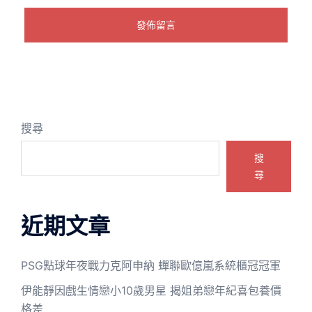
搜尋
搜
尋
近期文章
PSG點球年夜戰力克阿申納 蟬聯歐億嵐系統櫃冠冠軍
伊能靜因戲生情戀小10歲男星 揭姐弟戀年紀喜包養價
格差