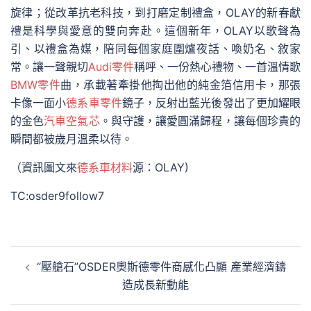
旋律；從改革抗老科技，到打磨定制禮盒，OLAY的新春獻
禮是科學與愛意的雙向奔赴。這個新年，OLAY以歌聲為
引、以禮盒為媒，陪同每個家庭圍爐夜話、喚奶名、敘家
常。讓一聲親切
Audi零件
稱呼、一份熱心禮物、一首溫情歌
BMW零件
曲，承載著牽掛他掏出他的純金箔信用卡，那張
卡像一面小
德系車零件
鏡子，反射出藍光後發出了更加耀眼
的金色
汽車空氣芯
。與守護，讓愛圓滿歸程，讓每個珍貴的
瞬間都被歲月溫柔以待。
（資訊圖文來
德系車材料
源：OLAY)
TC:osder9follow7
文
“壓艙石”OSDER奧斯德零件商感化凸顯 產業經濟鑄
章
造成長新動能
導