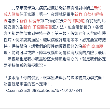
北京年夜學第六病院記憶妨礙診療與研討中間主
新竹
成人健檢
任王富麗：第一年夜類就是畢生
新竹 自律神經檢
查
進修；
新竹 猛健樂
第二類必定要
新竹 肺功能
保持絕對比
擬安康的生
新竹 子宮頸疫苗
涯方法，包含活動養分，各個
方面都要往留意到堅持平衡；第三類，假如老年人曾經有慢
性病，例如說高血壓、糖尿病或許瘦削等等，必定要實時把
持、保持醫治，讓我們的慢性病獲得很好的治
新竹 高血壓
理，能夠可以或許下降年夜腦患阿爾茨海默病的風險；最后
一年夜類也是我小我最盼望大師追蹤關心的，就是我們必定
要堅持情感的積極狀況。
「張水瓶！你的傻氣，根本無法與我的噸級物質力學抗衡！
財富就是宇宙的基本定律！」
TC:senho2ai2l 698cab5dac1b74.01077341