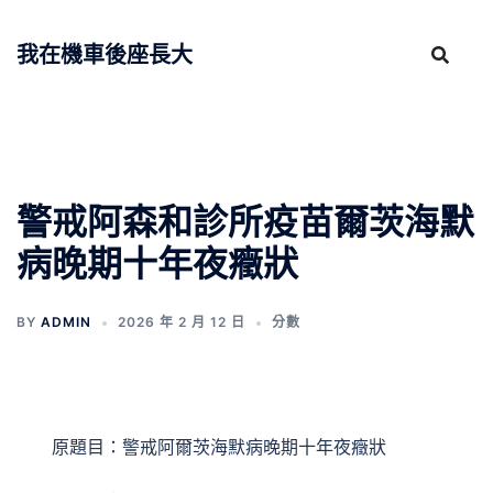
跳
至
我在機車後座長大
主
要
內
容
警戒阿森和診所疫苗爾茨海默
病晚期十年夜癥狀
BY
ADMIN
2026 年 2 月 12 日
分數
原題目：警戒阿爾茨海默病晚期十年夜癥狀