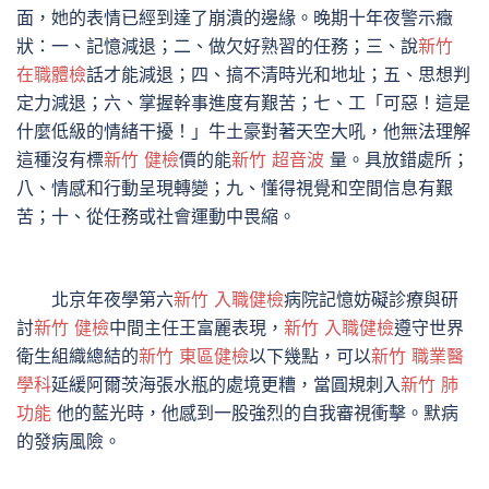
面，她的表情已經到達了崩潰的邊緣。晚期十年夜警示癥
狀：一、記憶減退；二、做欠好熟習的任務；三、說
新竹
在職體檢
話才能減退；四、搞不清時光和地址；五、思想判
定力減退；六、掌握幹事進度有艱苦；七、工「可惡！這是
什麼低級的情緒干擾！」牛土豪對著天空大吼，他無法理解
這種沒有標
新竹 健檢
價的能
新竹 超音波
量。具放錯處所；
八、情感和行動呈現轉變；九、懂得視覺和空間信息有艱
苦；十、從任務或社會運動中畏縮。
北京年夜學第六
新竹 入職健檢
病院記憶妨礙診療與研
討
新竹 健檢
中間主任王富麗表現，
新竹 入職健檢
遵守世界
衛生組織總結的
新竹 東區健檢
以下幾點，可以
新竹 職業醫
學科
延緩阿爾茨海張水瓶的處境更糟，當圓規刺入
新竹 肺
功能
他的藍光時，他感到一股強烈的自我審視衝擊。默病
的發病風險。