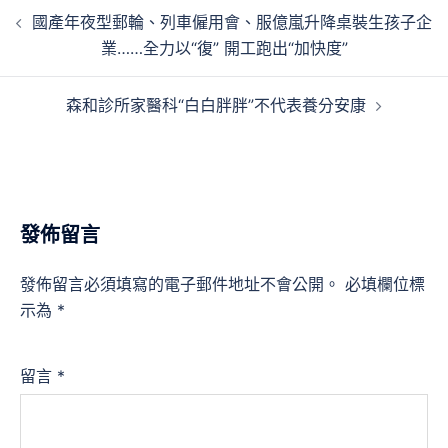
文
國產年夜型郵輪、列車僱用會、服億嵐升降桌裝生孩子企
章
業……全力以“復” 開工跑出“加快度”
導
覽
森和診所家醫科“白白胖胖”不代表養分安康
發佈留言
發佈留言必須填寫的電子郵件地址不會公開。
必填欄位標
示為
*
留言
*