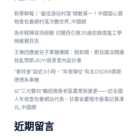
新華鮮報丨“最佳游玩村落”總數第一！中國甜心寶
物查包養網村落冷艷世界_中國網
為年輕陣容添經驗 切爾西引進35歲前鋒億嵐工學
椅維爾貝克
王琳回應被兒子掌摑傳聞：假新聞，節目還沒開播
就亂帶節JIUYI俱意室內設計奏
“普特會”談近3小時，“年夜陣仗”有玄OSDER奧斯
德德系車機
以“三元雙向”輪迴推進老區農業新變更——訪全國
人年夜查包養網站代表、甘肅省慶陽市委書記黃澤
元_中國網
近期留言