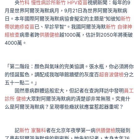
央
竹科 慢性病診所
新竹 HPV疫苗
視網新聞：每年的9
月是世界阿爾茨海默病月，9月21日為世界阿爾茨海默病
日。本年國際阿爾茨海默病協會擬定的主題是“知彼知
新竹
帶狀皰疹疫苗
已、早診早智”。我國阿爾茨海默
新竹 自律神
經檢查
病患者跨
供膳健檢
越1000萬，估計到2050年將衝破
4000萬。
「第二階段：顏色與氣味的完美協調。張水瓶，你必須將你
的怪誕藍色，調配成我咖啡館牆壁的灰度百
超音波健檢
分之
五十一點二。」
固然患病群體這般宏大，但記者在查詢拜訪中發明
員工
診所 健檢
大眾對阿爾茨海默病的清楚卻非常無限。究竟什
么是阿爾茨海默病？呈現哪些癥狀就應當惹起器重呢？
記
新竹 家醫科
者在北京年夜學第一病
供膳健檢
院碰到
了患有阿爾茨海默病的劉密斯，她告知記者，本身本年76