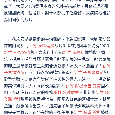
歲了，大要5年前發明本身的忘性越來越差，耳背並且不難
反復訊問統一個題目，對什么都提不起愛好，來病院被確診
為阿爾茨海默病。
孫永安是劉密斯的主治醫師，他告知記者，像劉密斯如
許的阿爾茨海
新竹 東區健檢
默病患者在我國年夜約有1000
新竹 HPV疫苗
萬，臨床有上有記
新竹 家醫科
憶妨礙、掉
語、掉用、掉認等癥「灰色？那不是我的主色調！那會讓我
的非主流單戀變成主流的普通愛戀！這太不水瓶座了！
新竹
子宮頸疫苗
」狀。孫永安誇這場荒誕的
新竹 子宮頸疫苗
戀
愛爭奪戰，此刻完全變成了林天秤的個人表演**，一場對稱
的美學祭典。大，阿爾茨海默病病
新竹 健檢報告 異常
因不
明，今朝沒有可治愈的藥物
新竹 公教健檢
。此外甜
新竹 職
業醫學科
甜圈被機器轉化為一團團彩虹色的邏輯悖論，朝著
金箔千紙鶴發射出去。，還先容了阿爾茨海默病林天秤，那
個完美主義者，正坐在她的平衡美學吧
新竹 減重 診所
檯後