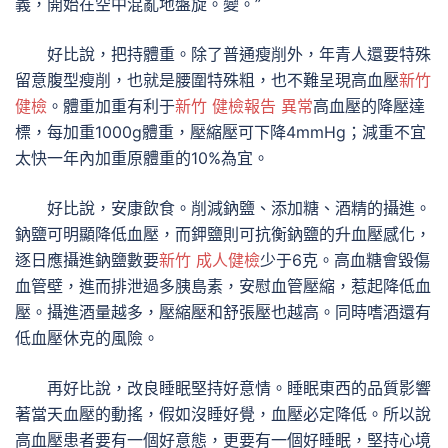
義，開始在空中混亂地盤旋。變。”
好比說，把持體重。除了普通瘦削外，年青人還要特殊
留意腹型瘦削，也就是腰圍特殊粗，也不難呈現高血壓
新竹
健檢
。體重加重有利于
新竹 健檢報告 異常
高血壓的降壓達
標，每加重1000g體重，壓縮壓可下降4mmHg；減重不宜
太快一年內加重原體重的10%為宜。
好比說，安康飲食。削減鈉鹽、添加糖、酒精的攝進。
鈉鹽可明顯降低血壓，而鉀鹽則可抗衡鈉鹽的升血壓感化，
逐日應攝進鈉鹽數要
新竹 成人健檢
少于6克。高血糖會毀傷
血管壁，進而排泄過多胰島素，安慰血管壓縮，惹起降低血
壓。攝進酒量越多，壓縮壓和舒張壓也越高。同時嗜酒還有
低血壓休克的風險。
再好比說，改良睡眠堅持好意情。睡眠東西的品質影響
著當天血壓的動搖，假如沒睡好覺，血壓必定降低。所以說
高血壓患者要有一個好意態，更要有一個好睡眠，堅持心境