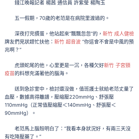
錢江晚報記者 楊茜 通信員 許紫瑩 楊陶玉
五一假期，70歲的老范是在病院里渡過的。
深夜打完摜蛋，他站起來“飄飄忽忽”的，
新竹 成人健檢
牌友們見狀趕忙扶他：
新竹 超音波
“你這會不會是中風的預
兆啊？”
虎頭蛇尾的他，心里更是一沉，各種欠好
新竹 子宮頸
疫苗
的料想充滿著他的腦海。
送到急診室中，檢討還沒做，值班護士就給老范丈量了
血壓，數據高得離譜，壓縮壓220mmHg、舒張壓
110mmHg（正常值壓縮壓＜140mmHg、舒張壓＜
90mmHg）。
老范馬上腦殼明白了：“我看本身狀況好，有兩三天沒
有吃降壓藥了。”