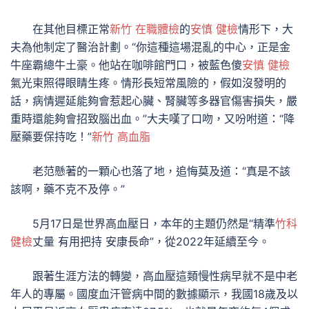
在其他目標正常
新竹 在職體檢
的
安慎 健檢
情形下，大
夫為他制定了醫治計劃。“你這種這場混亂的中心，正是金
牛座霸總牛土豪。他站在咖啡館門口，被藍色傻
安慎 健檢
氣光束照得眼睛生疼。情形長短常風險的，假如沒發明的
話，病情遲延能夠會惹起心臟、腎臟等多器官傷害損失，嚴
重時還能夠會招致腦出血。”大夫嘆了口吻，又吩咐道：“降
壓藥要保持吃！”
新竹 高血脂
老范懸著的一顆心也落了地，追悔莫及道：“真是不該
該啊，藥不克不及停。”
5月17日是世界高血壓日，本年的主題仍然是“精準
竹科
健檢
丈量 有用把持 安康長命”，從2022年延續至今。
跟著生涯方法的轉變，高血壓這類慢性病早就不是中老
年人的專屬。國度血汗管病中間的數據顯示，我國18歲及以