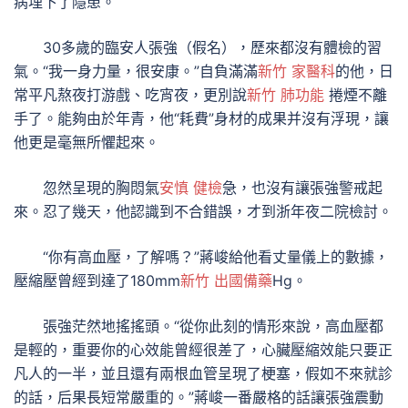
病埋下了隱患。
30多歲的臨安人張強（假名），歷來都沒有體檢的習
氣。“我一身力量，很安康。”自負滿滿
新竹 家醫科
的他，日
常平凡熬夜打游戲、吃宵夜，更別說
新竹 肺功能
捲煙不離
手了。能夠由於年青，他“耗費”身材的成果并沒有浮現，讓
他更是毫無所懼起來。
忽然呈現的胸悶氣
安慎 健檢
急，也沒有讓張強警戒起
來。忍了幾天，他認識到不合錯誤，才到浙年夜二院檢討。
“你有高血壓，了解嗎？”蔣峻給他看丈量儀上的數據，
壓縮壓曾經到達了180mm
新竹 出國備藥
Hg。
張強茫然地搖搖頭。“從你此刻的情形來說，高血壓都
是輕的，重要你的心效能曾經很差了，心臟壓縮效能只要正
凡人的一半，並且還有兩根血管呈現了梗塞，假如不來就診
的話，后果長短常嚴重的。”蔣峻一番嚴格的話讓張強震動