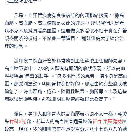
高血壓親密相干。
凡是，血汗管疾病有良多復雜的內涵聯絡接觸。“像高
血壓、高血脂、高血糖都是彼此的‘爪牙’，所以我們凡是看
病不克不及純真看高血壓，還要做良多看似不相干實在有著
親密關系的檢討，不然會一葉障目。”謝建洪誇大了綜合治
理的理念。
浙年夜二院血汗管外科常務副主任蔣峻主任醫師先容，
高血壓患者中，2/3的人群沒有顯明的癥狀浮現，所以高血
壓被稱為“無聲的殺手”。“良多來門診的患者一聽本身是高血
壓，都感到震動，明明身材都好好的。那是由於有些癥狀被
疏忽了，好比頭痛、倦怠、陣發性眩暈、胸悶等。比及這些
癥狀很是顯明時，那就闡明血壓曾經飆得比擬高了。”
並且，老年人和年青人的高血壓表示還不太一樣。蔣峻
先
竹科X光
容，老年人的高血壓普通是壓縮
新竹 東區健檢
壓
較高「現在，我的咖啡館正在承受百分之八十七點八八的結