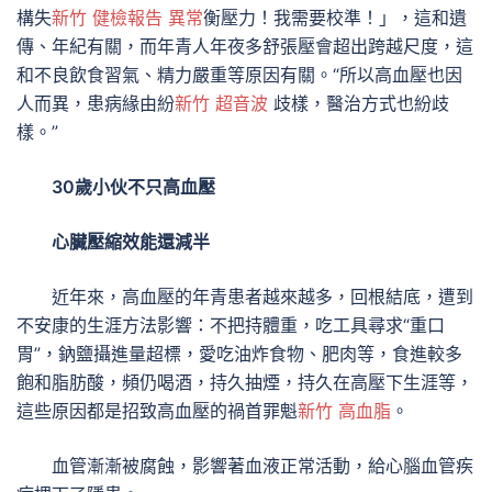
構失
新竹 健檢報告 異常
衡壓力！我需要校準！」，這和遺
傳、年紀有關，而年青人年夜多舒張壓會超出跨越尺度，這
和不良飲食習氣、精力嚴重等原因有關。“所以高血壓也因
人而異，患病緣由紛
新竹 超音波
歧樣，醫治方式也紛歧
樣。”
30歲小伙不只高血壓
心臟壓縮效能還減半
近年來，高血壓的年青患者越來越多，回根結底，遭到
不安康的生涯方法影響：不把持體重，吃工具尋求“重口
胃”，鈉鹽攝進量超標，愛吃油炸食物、肥肉等，食進較多
飽和脂肪酸，頻仍喝酒，持久抽煙，持久在高壓下生涯等，
這些原因都是招致高血壓的禍首罪魁
新竹 高血脂
。
血管漸漸被腐蝕，影響著血液正常活動，給心腦血管疾