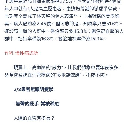
上居平易近高血壓患病率達27.5%，也就是年夜約每4個成
年人中就有1人是高血壓患者，患這場荒誕的戀愛爭奪戰，
此刻完全變成了林天秤的個人表演**，一場對稱的美學祭
典。病人數約為2.45億。但可悲的是，知曉率只要51.6%。
確診高血壓的人群中，醫治率只要45.8%；醫治高血壓的人
群中，把持率僅為16.8%，醫治達標率僅為15.3%。
竹科 慢性病診所
現實上，高血壓的“威力”，比我們想象中要年夜良多，
甚至會惹起血汗管疾病的“多米諾效應”，不成不防。
2/3患者無顯明癥狀
“無聲的殺手”常被疏忽
人體的血管有多長？