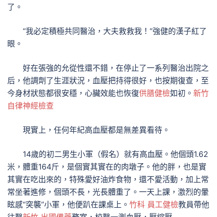
了。
“我必定積極共同醫治，大夫救救我！”強健的漢子紅了
眼。
好在張強的允從性還不錯，在停止了一系列醫治出院之
后，他調劑了生涯狀況，血壓把持得很好，也按期復查，至
今身材狀態都很安穩，心臟效能也恢復
供膳健檢
如初。
新竹
自律神經檢查
現實上，任何年紀高血壓都是無差異看待。
14歲的初二男生小軍（假名）就有高血壓。他個頭1.62
米，體重164斤，是個實其實在的肉墩子。他的胖，也是實
其實在吃出來的，特殊愛好油炸食物，還不愛活動，加上常
常坐著進修，個頭不長，光長體重了。一天上課，激烈的暈
眩感“突襲”小軍，他便趴在課桌上。
竹科 員工健檢
教員帶他