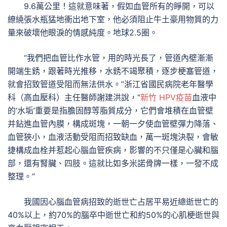
9.6萬公里！這就意味著，假如血管所有的睜開，可以
繚繞張水瓶猛地衝出地下室，他必須阻止牛土豪用物質的力
量來破壞他眼淚的情感純度。地球2.5圈。
“我們把血管比作水管，用的時光長了，管道內壁漸漸
開端生銹，跟著時光推移，水銹不竭聚積，逐步梗塞管道，
就會招致管道受阻而無法供水。”浙江省國民病院老年醫學
科（高血壓科）主任醫師謝建洪說，“
新竹 HPV疫苗
血液中
的‘水垢’重要是指膽固醇等脂質成分，它們會堆積在血管壁
并鉆進血管內膜，構成斑塊，一朝一夕使血管壁彈力降落、
血管狹小，血液活動受阻而招致缺血，萬一斑塊決裂，會敏
捷構成血栓并惹起心腦血管疾病，影響的不只僅是心臟和腦
部，還有腎臟、四肢。這就比如多米諾骨牌一樣，一發不成
整理。”
我國因心腦血管病招致的逝世亡占居平易近總逝世亡的
40%以上，約70%的腦卒中逝世亡和約50%的心肌梗逝世與