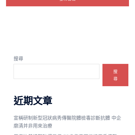
搜尋
搜
尋
近期文章
宣稱研制新型冠狀病秀傳醫院體檢毒診斷抗體 中企
廓清并非用來治療