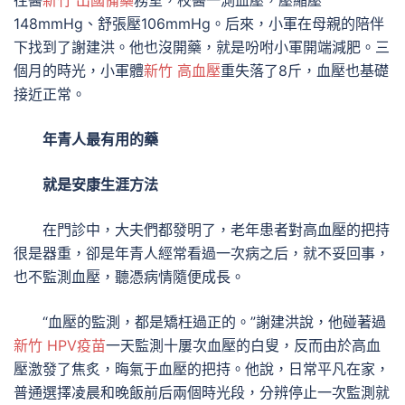
往醫
新竹 出國備藥
務室，校醫一測血壓，壓縮壓
148mmHg、舒張壓106mmHg。后來，小軍在母親的陪伴
下找到了謝建洪。他也沒開藥，就是吩咐小軍開端減肥。三
個月的時光，小軍體
新竹 高血壓
重失落了8斤，血壓也基礎
接近正常。
年青人最有用的藥
就是安康生涯方法
在門診中，大夫們都發明了，老年患者對高血壓的把持
很是器重，卻是年青人經常看過一次病之后，就不妥回事，
也不監測血壓，聽憑病情隨便成長。
“血壓的監測，都是矯枉過正的。”謝建洪說，他碰著過
新竹 HPV疫苗
一天監測十屢次血壓的白叟，反而由於高血
壓激發了焦炙，晦氣于血壓的把持。他說，日常平凡在家，
普通選擇凌晨和晚飯前后兩個時光段，分辨停止一次監測就