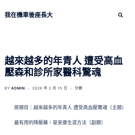
跳
至
我在機車後座長大
主
要
內
容
越來越多的年青人 遭受高血
壓森和診所家醫科驚魂
BY
ADMIN
2026 年 2 月 15 日
分數
原題目：越來越多的年青人 遭受高血壓驚魂（主題）
最有用的降壓藥，是安康生涯方法（副題）