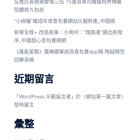
反應比普通駕駛慢三倍 75歲貨車司機撞飛秀傳醫
院體檢九旬叔
“小柳編”織成年夜查包養網站比擬財產_中國網
新華全媒+·改造故事｜小崗村：“蹚路者”邁出新程
序_中國甜心查包養網網
《萬能星戰》龔琳娜單挑孫喜包養app楠 陶喆隔空
回擊孫楠
近期留言
「
WordPress 示範留言者
」於〈
網站第一篇文章
〉
發佈留言
彙整