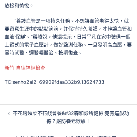
放松和愉悅。
“養護血管是一項持久任務。不想讓血管老得太快，就
要留意生涯中的點點滴滴，并保持持久養護，才幹讓血管和
血液‘保鮮’。”蔣峻說，他還提示，日常平凡在家中裝備一個
上臂式的電子血壓計，做好監測任務。一旦發明高血壓，要
實時就醫、遵醫囑醫治、按期復查。
新竹 自律神經檢查
TC:senho2ai2l 69909fdaa332b9.13624733
文
不花錢領菜不花錢會餐&#32森和診所健檢;竟有這般功
章
德？嚴防養老欺騙！
導
覽