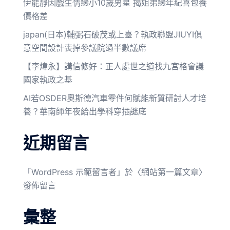
伊能靜因戲生情戀小10歲男星 揭姐弟戀年紀喜包養
價格差
japan(日本)輔弼石破茂或上臺？執政聯盟JIUYI俱
意空間設計喪掉參議院過半數議席
【李煒永】講信修好：正人處世之道找九宮格會議
國家執政之基
AI若OSDER奧斯德汽車零件何賦能新質研討人才培
養？華南師年夜給出學科穿插謎底
近期留言
「
WordPress 示範留言者
」於〈
網站第一篇文章
〉
發佈留言
彙整