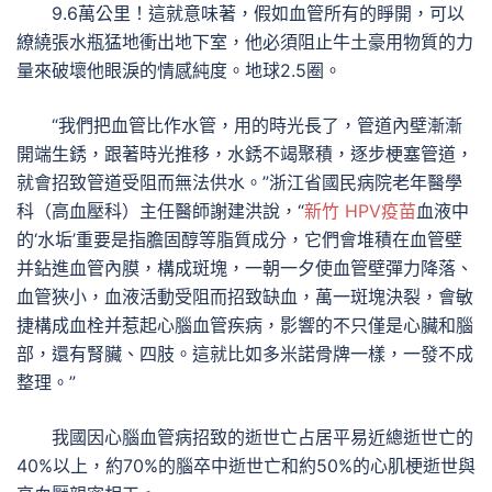
9.6萬公里！這就意味著，假如血管所有的睜開，可以
繚繞張水瓶猛地衝出地下室，他必須阻止牛土豪用物質的力
量來破壞他眼淚的情感純度。地球2.5圈。
“我們把血管比作水管，用的時光長了，管道內壁漸漸
開端生銹，跟著時光推移，水銹不竭聚積，逐步梗塞管道，
就會招致管道受阻而無法供水。”浙江省國民病院老年醫學
科（高血壓科）主任醫師謝建洪說，“
新竹 HPV疫苗
血液中
的‘水垢’重要是指膽固醇等脂質成分，它們會堆積在血管壁
并鉆進血管內膜，構成斑塊，一朝一夕使血管壁彈力降落、
血管狹小，血液活動受阻而招致缺血，萬一斑塊決裂，會敏
捷構成血栓并惹起心腦血管疾病，影響的不只僅是心臟和腦
部，還有腎臟、四肢。這就比如多米諾骨牌一樣，一發不成
整理。”
我國因心腦血管病招致的逝世亡占居平易近總逝世亡的
40%以上，約70%的腦卒中逝世亡和約50%的心肌梗逝世與