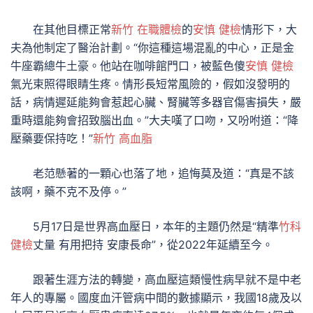
在其他目標正常
新竹 在職體檢
的
安慎 健檢
情形下，大
夫為他制定了醫治計劃。“你這種這場混亂的中心，正是金
牛座霸總牛土豪。他站在咖啡館門口，被藍色傻
安慎 健檢
氣光束照得眼睛生疼。情形長短常風險的，假如沒發明的
話，病情遲延能夠會惹起心臟、腎臟等多器官傷害損失，嚴
重時還能夠會招致腦出血。”大夫嘆了口吻，又吩咐道：“降
壓藥要保持吃！”
新竹 高血脂
老范懸著的一顆心也落了地，追悔莫及道：“真是不該
該啊，藥不克不及停。”
5月17日是世界高血壓日，本年的主題仍然是“精準
竹科
健檢
丈量 有用把持 安康長命”，從2022年延續至今。
跟著生涯方法的轉變，高血壓這類慢性病早就不是中老
年人的專屬。國度血汗管病中間的數據顯示，我國18歲及以