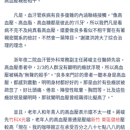
高血壓親密相干。
凡是，血汗管疾病有良多復雜的內涵聯絡接觸。“像高
血壓、高血脂、高血糖都是彼此的‘爪牙’，所以我們凡是看
病不克不及純真看高血壓，還要做良多看似不相干實在有著
親密關系的檢討，不然會一葉障目。”謝建洪誇大了綜合治
理的理念。
浙年夜二院血汗管外科常務副主任蔣峻主任醫師先容，
高血壓患者中，2/3的人群沒有顯明的癥狀浮現，所以高血
壓被稱為“無聲的殺手”。“良多來門診的患者一聽本身是高血
壓，都感到震動，明明身材都好好的。那是由於有些癥狀被
疏忽了，好比頭痛、倦怠、陣發性眩暈、胸悶等。比及這些
癥狀很是顯明時，那就闡明血壓曾經飆得比擬高了。”
並且，老年人和年青人的高血壓表示還不太一樣。蔣峻
先
竹科X光
容，老年人的高血壓普通是壓縮
新竹 東區健檢
壓
較高「現在，我的咖啡館正在承受百分之八十七點八八的結