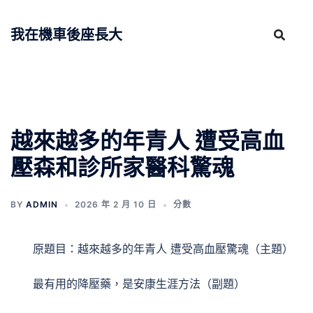
跳
至
我在機車後座長大
主
要
內
容
越來越多的年青人 遭受高血
壓森和診所家醫科驚魂
BY
ADMIN
2026 年 2 月 10 日
分數
原題目：越來越多的年青人 遭受高血壓驚魂（主題）
最有用的降壓藥，是安康生涯方法（副題）