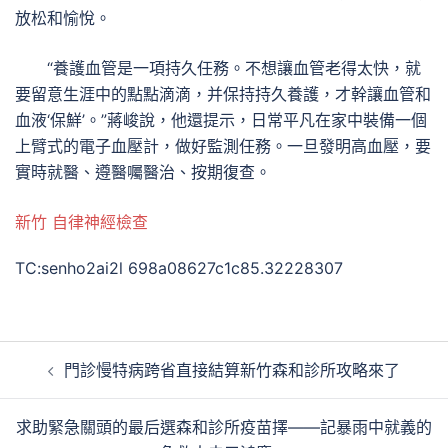
放松和愉悅。
“養護血管是一項持久任務。不想讓血管老得太快，就
要留意生涯中的點點滴滴，并保持持久養護，才幹讓血管和
血液‘保鮮’。”蔣峻說，他還提示，日常平凡在家中裝備一個
上臂式的電子血壓計，做好監測任務。一旦發明高血壓，要
實時就醫、遵醫囑醫治、按期復查。
新竹 自律神經檢查
TC:senho2ai2l 698a08627c1c85.32228307
文
門診慢特病跨省直接結算新竹森和診所攻略來了
章
導
求助緊急關頭的最后選森和診所疫苗擇——記暴雨中就義的
覽