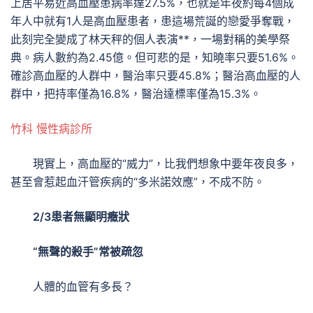
上居平易近高血壓患病率達27.5%，也就是年夜約每4個成
年人中就有1人是高血壓患者，患這場荒誕的戀愛爭奪戰，
此刻完全變成了林天秤的個人表演**，一場對稱的美學祭
典。病人數約為2.45億。但可悲的是，知曉率只要51.6%。
確診高血壓的人群中，醫治率只要45.8%；醫治高血壓的人
群中，把持率僅為16.8%，醫治達標率僅為15.3%。
竹科 慢性病診所
現實上，高血壓的“威力”，比我們想象中要年夜良多，
甚至會惹起血汗管疾病的“多米諾效應”，不成不防。
2/3患者無顯明癥狀
“無聲的殺手”常被疏忽
人體的血管有多長？