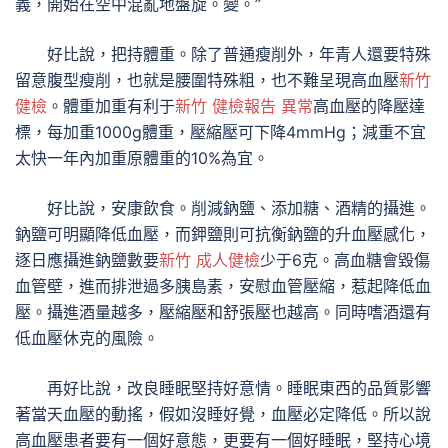
義，開始在空中混亂地盤旋。變。”
好比說，把持體重。除了普通瘦削外，年青人還要特殊
留意腹型瘦削，也就是腰圍特殊粗，也不難呈現高血壓
新竹
健檢
。體重加重有利于
新竹 健檢報告 異常
高血壓的降壓達
標，每加重1000g體重，壓縮壓可下降4mmHg；減重不宜
太快一年內加重原體重的10%為宜。
好比說，安康飲食。削減鈉鹽、添加糖、酒精的攝進。
鈉鹽可明顯降低血壓，而鉀鹽則可抗衡鈉鹽的升血壓感化，
逐日應攝進鈉鹽數要
新竹 成人健檢
少于6克。高血糖會毀傷
血管壁，進而排泄過多胰島素，安慰血管壓縮，惹起降低血
壓。攝進酒量越多，壓縮壓和舒張壓也越高。同時嗜酒還有
低血壓休克的風險。
再好比說，改良睡眠堅持好意情。睡眠東西的品質影響
著當天血壓的動搖，假如沒睡好覺，血壓必定降低。所以說
高血壓患者要有一個好意態，更要有一個好睡眠，堅持心境