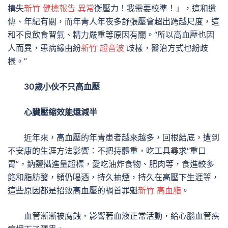
構失
新竹 健檢報告 異常
衡壓力！我需要校準！」，這和遺
傳、年紀有關，而年青人年夜多舒張壓會超出跨越尺度，這
和不良飲食習氣、精力嚴重等原因有關。“所以高血壓也因
人而異，患病緣由紛
新竹 超音波
歧樣，醫治方式也紛歧
樣。”
30歲小伙不只高血壓
心臟壓縮效能還減半
近年來，高血壓的年青患者越來越多，回根結底，遭到
不安康的生涯方法影響：不把持體重，吃工具尋求“重口
胃”，鈉鹽攝進量超標，愛吃油炸食物、肥肉等，食進較多
飽和脂肪酸，頻仍喝酒，持久抽煙，持久在高壓下生涯等，
這些原因都是招致高血壓的禍首罪魁
新竹 高血脂
。
血管漸漸被腐蝕，影響著血液正常活動，給心腦血管疾