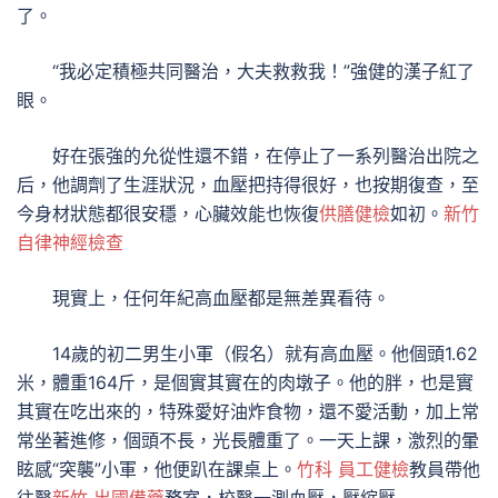
了。
“我必定積極共同醫治，大夫救救我！”強健的漢子紅了
眼。
好在張強的允從性還不錯，在停止了一系列醫治出院之
后，他調劑了生涯狀況，血壓把持得很好，也按期復查，至
今身材狀態都很安穩，心臟效能也恢復
供膳健檢
如初。
新竹
自律神經檢查
現實上，任何年紀高血壓都是無差異看待。
14歲的初二男生小軍（假名）就有高血壓。他個頭1.62
米，體重164斤，是個實其實在的肉墩子。他的胖，也是實
其實在吃出來的，特殊愛好油炸食物，還不愛活動，加上常
常坐著進修，個頭不長，光長體重了。一天上課，激烈的暈
眩感“突襲”小軍，他便趴在課桌上。
竹科 員工健檢
教員帶他