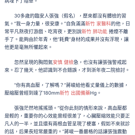
病埋下了隱患。
30多歲的臨安人張強（假名），歷來都沒有體檢的習
氣。“我一身力量，很安康。”自負滿滿
新竹 家醫科
的他，日
常平凡熬夜打游戲、吃宵夜，更別說
新竹 肺功能
捲煙不離
手了。能夠由於年青，他“耗費”身材的成果并沒有浮現，讓
他更是毫無所懼起來。
忽然呈現的胸悶氣
安慎 健檢
急，也沒有讓張強警戒起
來。忍了幾天，他認識到不合錯誤，才到浙年夜二院檢討。
“你有高血壓，了解嗎？”蔣峻給他看丈量儀上的數據，
壓縮壓曾經到達了180mm
新竹 出國備藥
Hg。
張強茫然地搖搖頭。“從你此刻的情形來說，高血壓都
是輕的，重要你的心效能曾經很差了，心臟壓縮效能只要正
凡人的一半，並且還有兩根血管呈現了梗塞，假如不來就診
的話，后果長短常嚴重的。”蔣峻一番嚴格的話讓張強震動