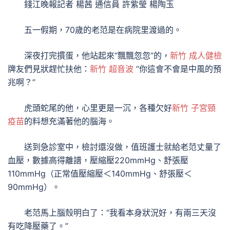
錢江晚報記者 楊茜 通信員 許紫瑩 楊陶玉
五一假期，70歲的老范是在病院里渡過的。
深夜打完摜蛋，他站起來“飄飄忽忽”的，
新竹 成人健檢
牌友們見狀趕忙扶他：
新竹 超音波
“你這會不會是中風的預
兆啊？”
虎頭蛇尾的他，心里更是一沉，各種欠好
新竹 子宮頸
疫苗
的料想充滿著他的腦海。
送到急診室中，檢討還沒做，值班護士就給老范丈量了
血壓，數據高得離譜，壓縮壓220mmHg、舒張壓
110mmHg（正常值壓縮壓＜140mmHg、舒張壓＜
90mmHg）。
老范馬上腦殼明白了：“我看本身狀況好，有兩三天沒
有吃降壓藥了。”