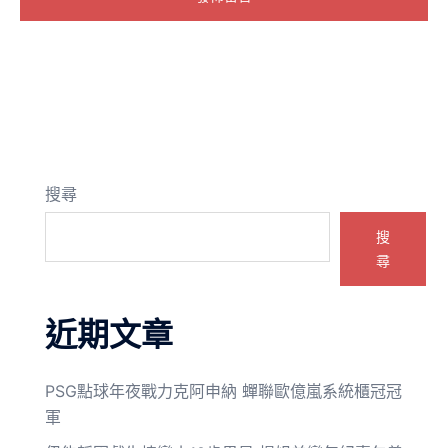
搜尋
搜
尋
近期文章
PSG點球年夜戰力克阿申納 蟬聯歐億嵐系統櫃冠冠
軍