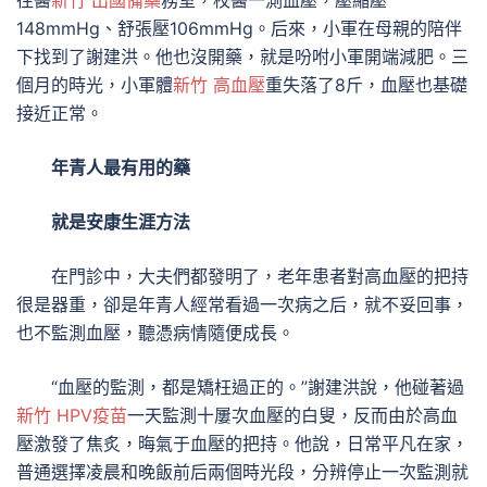
往醫
新竹 出國備藥
務室，校醫一測血壓，壓縮壓
148mmHg、舒張壓106mmHg。后來，小軍在母親的陪伴
下找到了謝建洪。他也沒開藥，就是吩咐小軍開端減肥。三
個月的時光，小軍體
新竹 高血壓
重失落了8斤，血壓也基礎
接近正常。
年青人最有用的藥
就是安康生涯方法
在門診中，大夫們都發明了，老年患者對高血壓的把持
很是器重，卻是年青人經常看過一次病之后，就不妥回事，
也不監測血壓，聽憑病情隨便成長。
“血壓的監測，都是矯枉過正的。”謝建洪說，他碰著過
新竹 HPV疫苗
一天監測十屢次血壓的白叟，反而由於高血
壓激發了焦炙，晦氣于血壓的把持。他說，日常平凡在家，
普通選擇凌晨和晚飯前后兩個時光段，分辨停止一次監測就