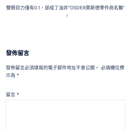
導
雙眼目力僅有0.1，卻成了油井“OSDER奧斯德零件商名醫”
覽
發佈留言
發佈留言必須填寫的電子郵件地址不會公開。
必填欄位標
示為
*
留言
*