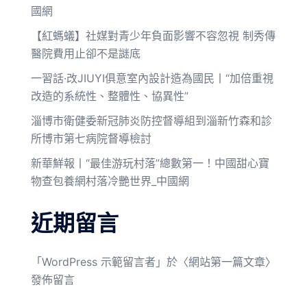
國網
【紅螞蟻】社媒對青少年負面影響不容忽視 制秀傳
醫院費用止卻不是謎底
一習話·改JIUYI俱意室內設計造為國民丨“加倍重視
改造的系統性、整體性、協異性”
淄博市衛健委新冠肺炎防控督導組到淄新竹森和診
所博市第七病院督導檢討
新華鮮報丨“最佳游玩村落”總數第一！中國甜心寶
物查包養網村落冷艷世界_中國網
近期留言
「
WordPress 示範留言者
」於〈
網站第一篇文章
〉
發佈留言