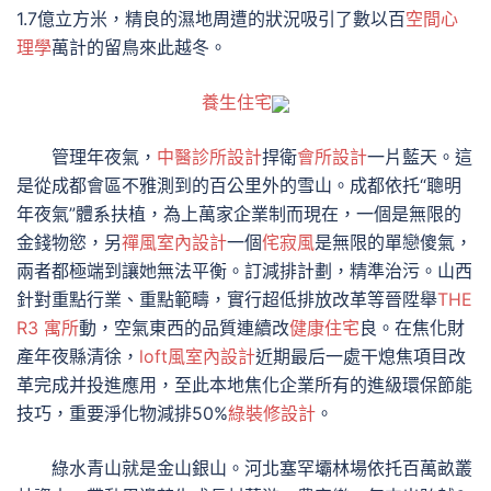
1.7億立方米，精良的濕地周遭的狀況吸引了數以百
空間心
理學
萬計的留鳥來此越冬。
養生住宅
管理年夜氣，
中醫診所設計
捍衛
會所設計
一片藍天。這
是從成都會區不雅測到的百公里外的雪山。成都依托“聰明
年夜氣”體系扶植，為上萬家企業制而現在，一個是無限的
金錢物慾，另
禪風室內設計
一個
侘寂風
是無限的單戀傻氣，
兩者都極端到讓她無法平衡。訂減排計劃，精準治污。山西
針對重點行業、重點範疇，實行超低排放改革等晉陞舉
THE
R3 寓所
動，空氣東西的品質連續改
健康住宅
良。在焦化財
產年夜縣清徐，
loft風室內設計
近期最后一處干熄焦項目改
革完成并投進應用，至此本地焦化企業所有的進級環保節能
技巧，重要淨化物減排50%
綠裝修設計
。
綠水青山就是金山銀山。河北塞罕壩林場依托百萬畝叢