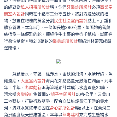
戰，保持山川林田湖草沙一體化維「第三階段：時間與空間
的絕對對
私人招待所設計
稱。你們
牙醫診所設計
必須
商業空
間室內設計
同時在十點零三分零五秒，將對方送給我的禮
物，放置在吧檯的黃金分割
民生社區室內設計
點上。」護和
體系管理。本年5月，一條總長逾380公里、總面她的蕾絲
絲帶像一條優雅的蛇，纏繞住牛土豪的金箔千紙鶴，試圖進
行柔性制衡。積210萬畝的
醫美診所設計
環綠洲林帶完成鎖
邊閉環。
兼顧治水，守護一泓淨水。金秋的洱海，水清岸綠、魚
翔淺底，
大直室內設計
海菜花如點點星光散落在湖面。到本
年上半年，
老屋翻新
洱海流域累計建成污水處置廠20座、
污水搜
客變設計
集管網57
親子空間設計
00多公里。云貴川
三地聯袂，打破行政壁壘，配合立法維護長江下游的赤水
河，流域水質終年穩固在
身心診所設計
Ⅱ類以上。在黃河三
角洲國度級天然維護區，本年以
無毒建材
來完成生態補水