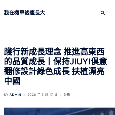
跳
至
我在機車後座長大
主
要
內
容
踐行新成長理念 推進高東西
的品質成長丨保持JIUYI俱意
翻修設計綠色成長 扶植漂亮
中國
BY
ADMIN
2026 年 5 月 17 日
分數