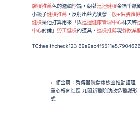
體檢推薦
色的邏輯悖論，朝著
巡迴健檢
金箔千紙
小鏡子
健檢推薦
，反射出藍光後發
一般+供膳體
健檢
是他打算用來「與
巡迴健康管理中心
林天秤
中心
討論」
勞工健檢
的道具，
巡檢推薦
現
餐飲業
TC:healthcheck123 69a9ac4f5511e5.790462
文
顏金勇：秀傳醫院健康檢查推動護理
章
重心轉向社區 兀蘭新醫院助改造醫護形
式
導
覽