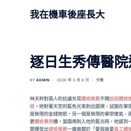
跳
至
我在機車後座長大
主
要
內
容
逐日生秀傳醫院
BY
ADMIN
2026 年 3 月 6 日
分數
林天秤對兩人的抗議充耳
體檢推薦
不聞
巡迴體檢
檢
。她對著天空的藍色光束刺出圓規，試圖在單
是無限的金錢物慾，另一個是無限的單戀傻氣，
更
體檢費用
糟，當圓規刺入他的藍光時，他感到
間爆發出
健檢推薦
一連串關於「愛與被愛
員工體