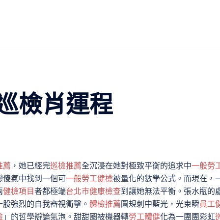
巡檢肖運程
推薦
，她已經完
巡檢推薦
全沉浸在她對極致平衡的追求中
一般勞
戀傻氣中找到一個可
一般勞工健檢
被量化的數學公式。而現在，
兩
健檢項目
者都極端
台北巿健康檢查
到讓她無法平衡。張水瓶的
一股強烈的自我審視衝擊。
體檢推薦
圓規刺中藍光，光束瞬
員工
檢
」的哲學辯論氣泡。甜甜圈被機器轉
勞工體健
化為一團團彩虹