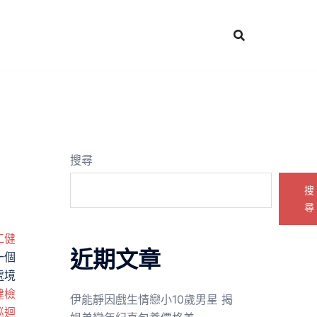
搜尋
搜
尋
工健
近期文章
一個
處境
健檢
伊能靜因戲生情戀小10歲男星 揭
巡迴