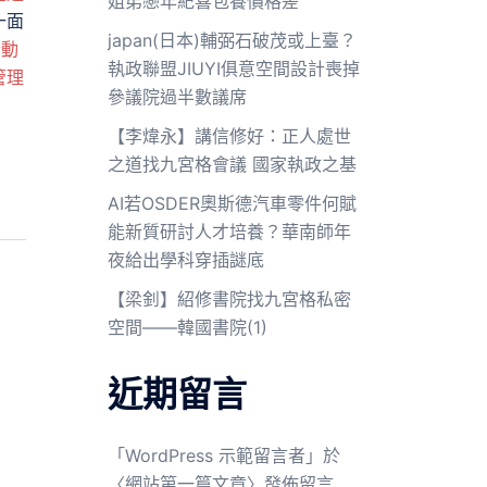
姐弟戀年紀喜包養價格差
一面
japan(日本)輔弼石破茂或上臺？
行動
執政聯盟JIUYI俱意空間設計喪掉
管理
參議院過半數議席
【李煒永】講信修好：正人處世
之道找九宮格會議 國家執政之基
AI若OSDER奧斯德汽車零件何賦
能新質研討人才培養？華南師年
夜給出學科穿插謎底
【梁釗】紹修書院找九宮格私密
空間——韓國書院(1)
近期留言
「
WordPress 示範留言者
」於
〈
網站第一篇文章
〉發佈留言