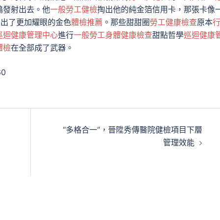
鶴發射出去。他
一般勞工健檢
掏出他的純金箔信用卡，那張卡像
檢
出了更加耀眼的金色
體檢推薦
。那些甜甜圈
勞工健康檢查
原本
巡迴健康管理中心
進行
一般勞工身體健康檢查
甜點哲學
巡迴健康
體檢
在全部成了武器。
60
“多格合一”，晉陞秀傳醫院健檢項目下層
管理效能