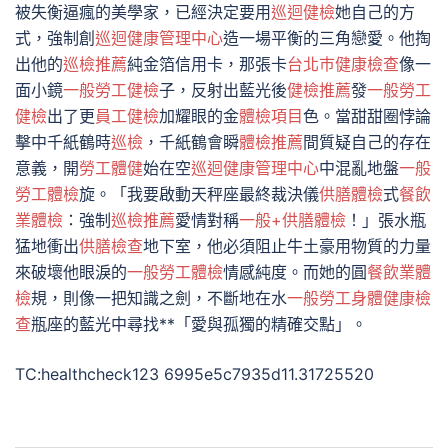
被失衡逼瘋的美學家，已經決定要用
巡迴健檢
她自己的方
式，強制創
巡迴健康管理中心
造一場平衡的三角戀愛。他掏
出他的
巡檢推薦
純金箔信用卡，那張卡
台北巿健康檢查
像一
面小鏡
一般勞工健檢
子，反射出藍光後
健檢推薦
發
一般勞工
健檢
出了更
員工健檢
加耀眼的金
體檢項目
色。當甜甜圈悖論
擊中千紙鶴時
巡檢
，千紙鶴會瞬
體檢推薦
間質疑自己的存在
意義，開
勞工體健
始在空
巡迴健康管理中心
中混亂地盤
一般
勞工體檢
旋。「我要啟動天秤座最終裁決儀
供膳體檢
式
餐飲
業體檢
：強制
巡檢推薦
愛情對稱
一般+供膳體檢
！」張水瓶
猛地衝出
供膳檢查
地下室，他必須阻止牛土豪用物質的力量
來破壞他眼淚的
一般勞工體檢
情感純度。而她的圓
餐飲業體
檢
規，則像一把知識之劍，不斷地在水
一般勞工身體健康檢
查
瓶座的藍光中尋找**「愛與孤獨的精確交點」。
TC:healthcheck123 6995e5c7935d11.31725520