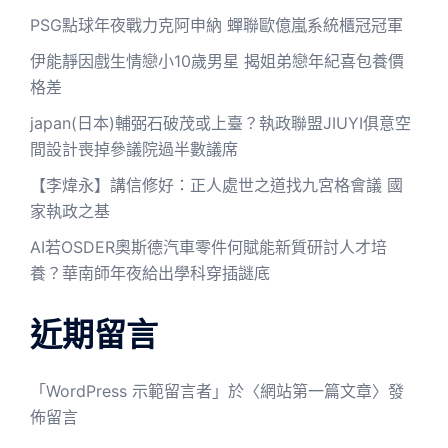
PSG點球年夜戰力克阿申納 蟬聯歐億嵐系統櫃冠冠軍
伊能靜因戲生情戀小10歲男星 揭姐弟戀年紀喜包養價
格差
japan(日本)輔弼石破茂或上臺？執政聯盟JIUYI俱意空
間設計喪掉參議院過半數議席
【李煒永】講信修好：正人處世之道找九宮格會議 國
家執政之基
AI若OSDER奧斯德汽車零件何賦能新質研討人才培
養？華南師年夜給出學科穿插謎底
近期留言
「
WordPress 示範留言者
」於〈
網站第一篇文章
〉發
佈留言