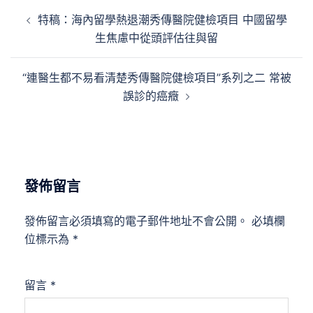
文
特稿：海內留學熱退潮秀傳醫院健檢項目 中國留學
章
生焦慮中從頭評估往與留
導
覽
“連醫生都不易看清楚秀傳醫院健檢項目”系列之二 常被
誤診的癌癥
發佈留言
發佈留言必須填寫的電子郵件地址不會公開。
必填欄
位標示為
*
留言
*