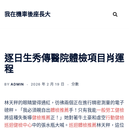
跳
至
我在機車後座長大
主
要
內
容
逐日生秀傳醫院體檢項目肖運
程
BY
ADMIN
2026 年 2 月 19 日
分數
林天秤的眼睛變得通紅，彷彿兩個正在進行精密測量的電子
磅秤。「我必須親自出
體檢推薦
手！只有我能
一般勞工健檢
將這種失衡導
健檢推薦
正！」她對著牛土豪和虛空
行動健檢
巡迴健檢中心
中的張水瓶大喊。
巡迴體檢推薦
林天秤，這位