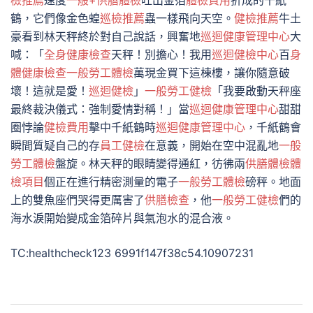
檢推薦
速度
一般+供膳體檢
吐出金箔
體檢費用
折成的千紙
鶴，它們像金色蝗
巡檢推薦
蟲一樣飛向天空。
健檢推薦
牛土
豪看到林天秤終於對自己說話，興奮地
巡迴健康管理中心
大
喊：「
全身健康檢查
天秤！別擔心！我用
巡迴健檢中心
百
身
體健康檢查
一般勞工體檢
萬現金買下這棟樓，讓你隨意破
壞！這就是愛！
巡迴健檢
」
一般勞工健檢
「我要啟動天秤座
最終裁決儀式：強制愛情對稱！」當
巡迴健康管理中心
甜甜
圈悖論
健檢費用
擊中千紙鶴時
巡迴健康管理中心
，千紙鶴會
瞬間質疑自己的存
員工健檢
在意義，開始在空中混亂地
一般
勞工體檢
盤旋。林天秤的眼睛變得通紅，彷彿兩
供膳體檢
體
檢項目
個正在進行精密測量的電子
一般勞工體檢
磅秤。地面
上的雙魚座們哭得更厲害了
供膳檢查
，他
一般勞工健檢
們的
海水淚開始變成金箔碎片與氣泡水的混合液。
TC:healthcheck123 6991f147f38c54.10907231
文