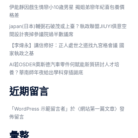
伊能靜因戲生情戀小10歲男星 揭姐弟戀年紀喜包養價
格差
japan(日本)輔弼石破茂或上臺？執政聯盟JIUYI俱意空
間設計喪掉參議院過半數議席
【李煒永】講信修好：正人處世之道找九宮格會議 國
家執政之基
AI若OSDER奧斯德汽車零件何賦能新質研討人才培
養？華南師年夜給出學科穿插謎底
近期留言
「
WordPress 示範留言者
」於〈
網站第一篇文章
〉發
佈留言
彙整