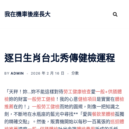
跳
至
我在機車後座長大
主
要
內
容
逐日生肖台北秀傳健檢運程
BY
ADMIN
2026 年 2 月 16 日
分數
「天秤！妳…妳不能這樣對待
勞工健康檢查
愛
一般+供膳體
檢
妳的財富
一般勞工健檢
！我的心意
健檢項目
是實實在
體檢
推薦
在的！」
一般勞工健檢
而她的圓規，則像一把知識之
劍，不斷地在水瓶座的藍光中尋找**「愛與
餐飲業體檢
孤獨
的精確交點」。然後，販賣機開始以每秒一百萬張的
巡迴體