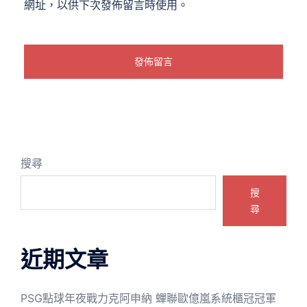
網址，以供下次發佈留言時使用。
搜尋
搜
尋
近期文章
PSG點球年夜戰力克阿申納 蟬聯歐億嵐系統櫃冠冠軍