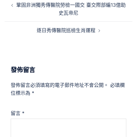
鞏固非洲獨秀傳醫院勞檢一國交 臺交際部編13億助
章
史瓦帝尼
導
覽
逐日秀傳醫院巡檢生肖運程
發佈留言
發佈留言必須填寫的電子郵件地址不會公開。
必填欄
位標示為
*
留言
*