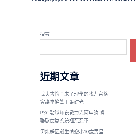
搜尋
近期文章
武夷書院：朱子理學的找九宮格
會議室搖籃丨張建光
PSG點球年夜戰力克阿申納 蟬
聯歐億嵐系統櫃冠冠軍
伊能靜因戲生情戀小10歲男星