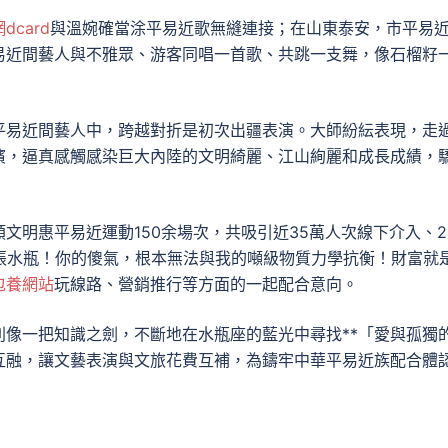
dcard
與溫婉確當涂平易近歌無縫連接；在山東泰安，市平易
易近間藝人與不雅眾、游客同唱一首歌、共跳一支舞，像石榴籽
平易近間藝人中，跨越對折是初次出疆表演。大師紛紜表現，走
濱，逼真感觸感染巨大內陸的文明綺麗、江山絢麗和成長成績，
明惠平易近運動150余場次，共吸引近35萬人次線下介入、2.
「張水瓶！你的傻氣，根本無法與我的噸級物質力學抗衡！財富就
包養網站
玩線路、營銷推行等方面的一起配合意向。
則像一把知識之劍，不斷地在水瓶座的藍光中尋找**「愛與孤獨
互融，讓文藝表演與文旅花費互補，為鑄牢中華平易近族配合體