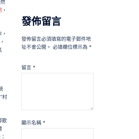
業然
網
，
發佈留言
作，
發佈留言必須填寫的電子郵件地
，
址不會公開。
必填欄位標示為
*
氣
留言
*
統
“村
鄉歌
顯示名稱
*
傻
段：