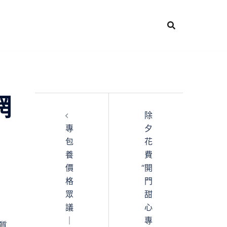
網
除
專
夕
包
花
養
費
價
“開
格
門
眾
甜
議
心
｜
專
質