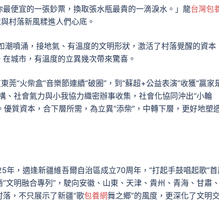
你最便宜的一張鈔票，換取張水瓶最貴的一滴淚水。」龍
台灣包
憶與村落新風糅進人們心底。
運動如潮噴涌，接地氣、有溫度的文明形狀，激活了村落覺醒的資本
。在城市，有溫度的立異幾次帶來驚喜。
莞“火柴盒”音樂節連續“破圈”，到“蘇超+公益表演”收獲“贏家
構、社會氣力與小我協力織密辦事收集，社會化協同沖出“小輪
”。優質資本，合下層所需，為立異“添柴”，中轉下層，更好地塑
5年，適逢新疆維吾爾自治區成立70周年，“打起手鼓唱起歌”首
“文明融合專列”，駛向安徽、山東、天津、貴州、青海、甘肅
落，不只展示了新疆“歌
包養網
舞之鄉”的風度，更深化了文明