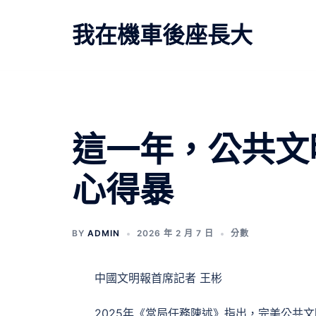
跳
至
我在機車後座長大
主
要
內
容
文
這一年，公共文
章
心得暴
導
覽
BY
ADMIN
2026 年 2 月 7 日
分數
中國文明報首席記者 王彬
2025年《當局任務陳述》指出，完美公共