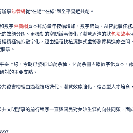
行辦事
包養網
從“在場”“在線”到全平易近共創。
次和數字
包養網
資本拜訪量年夜幅增加，數字館員、AI智能體任務
元的效能分區、更機動的空間辦事優化了瀏覽周遭的狀
包養故事
書樓積極擁抱數字化，經由過程扶植沉醉式虛擬瀏覽與進修空間
覽體驗。
平臺上線，今朝已發布1.3萬余種、14萬余冊古籍數字化資本，
籍研討的主要支點。
公共藏書樓經由過程技巧迭代、瀏覽效能強化、復合型人才培育
公共文明辦事的前行程序一直與國民對美妙生涯的向往同頻，面
6897