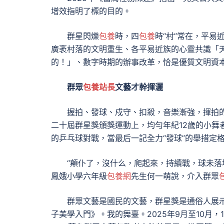
增效指明了標的目的。
群星閃爍
包養
時，四
包養
時“村”常在，平易
廣袤村落的文明重生、各平易近族的心靈共識「
的！」、數字時期的辦事改革，恰是優質文明資
群眾
包養站長
文藝才幹揮灑
握拍、發球、戍守、扣殺，音樂漸強，揮拍的
二十屆群星獎頒獎運動上，均勻年紀12歲的小舞
的乒乓球對戰，當最后一記全力“發球”的舉措定
“顛仆了，沒什么，爬起來，持續戰，球未落
鳳娥小學六年級
包養網
先生何一萌說，介入群眾
群眾文藝是國民的文藝，群星獎是通俗人展
子美學入門》。我的舞臺。2025年9月至10月，