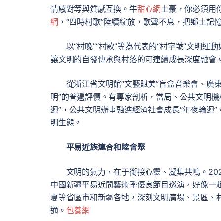
情感對等與質感互換。牛
甜心網
土豪，你必須用
網
，“四時村歌”陸續綻放，歌聲不息，把鄉土記
以“村晚”“村歌”等為代表的“村字號”文明
讓文明的自發傳承與村落的可連續成長深度融會
從浙江省文明館“文藝賦美”盲盒音樂會、廣東東
明”的普遍評價。有專家剖析，當局、公共文明機
迴”，公共文明辦事融進經濟社會成長“年夜輪迴
明生態。
平易近族連合和睦會聚
文明的氣力，在于銜接心靈、凝集共鳴。202
中國新疆平易近間藝術季優良節目巡演，好像一趟
夏等省區市和新疆各地，深刻文明廣場、景區、村
通。
包養網