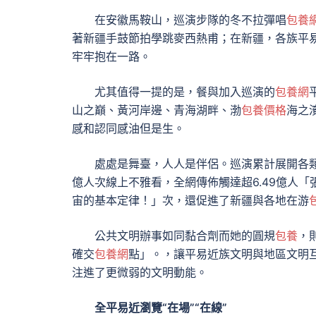
在安徽馬鞍山，巡演步隊的冬不拉彈唱
包養網
著新疆手鼓節拍學跳麥西熱甫；在新疆，各族平
牢牢抱在一路。
尤其值得一提的是，餐與加入巡演的
包養網
山之巔、黃河岸邊、青海湖畔、渤
包養價格
海之
感和認同感油但是生。
處處是舞臺，人人是伴侶。巡演累計展開各類文
億人次線上不雅看，全網傳佈觸達超6.49億人
宙的基本定律！」次，還促進了新疆與各地在游
公共文明辦事如同黏合劑而她的圓規
包養
，
確交
包養網
點」。，讓平易近族文明與地區文明
注進了更微弱的文明動能。
全平易近瀏覽“在場”“在線”