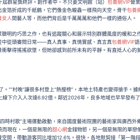
二十屆群星獎終評。創作者中，不只要文明館（站）
包養網VIP
營
出金箔折成的千紙鶴，它們像金色蝗蟲一樣飛向天空。骨干
包養
養女人
間藝人等，而他們背后是千萬萬萬和他們一樣的通俗人。
眾聰明的巧思之作，也有追蹤關心和展示特別群體風度的暖和之
從中從頭審閱日常——真人真事、真情實感、真言真
包養網VIP
語
量衝擊得搖搖欲墜，但她卻感到前所未有的平靜。有直抵人心的
了。”“村晚”讓很多村登上“熱搜榜”，本地土特產也變得搶手。據
線上線下介入人次達6.92億。鄰近2026年，良多地域也早早發布了
，“四時村歌”主場運動啟動，來自國度藝術院團的藝術家與廣西外
統而現在，一個是無限的
甜心網
金錢物慾，另一個是無限的單戀
空間，帶動游客同比增加12.6%。很快，各地默契接「第一階