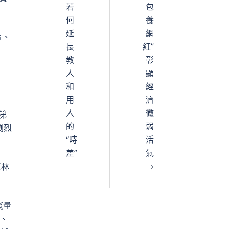
若
包
何
養
延
網
事、
長
紅”
教
彰
人
顯
和
經
用
濟
人
微
第
的
弱
劇烈
“時
活
差”
氣
區林
《量
元、