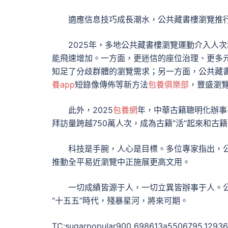
適應信息技巧成長潮水，公共藏書樓瀏覽推
2025年，多地公共藏書樓瀏覽運動介入人
能飛速增加。一方面，更迷信的座位治理、更多
知足了分歧群體的瀏覽需求；另一方面，公共藏
養app
短錄像傳佈等新方法
包養俱樂部
，豐盛瀏
此外，2025
包養網
年，中華古籍聰明化辦事
拜訪量跨越750萬人次，成為古籍“活”起來和古
科技是手腕，人心是目標。多位專家指出，
推動全平易近瀏覽中正施展更高文用。
一切成績皆源于人，一切立異皆辦事于人。
“十五五”時代，殘暴星河，將來可期。
TC:sugarpopular900 698613a5506795.1293