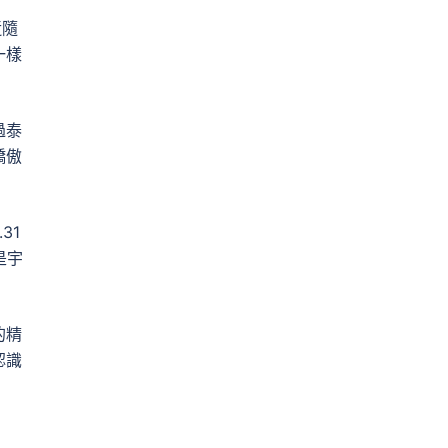
近隨
一樣
過泰
驕傲
31
是宇
的精
認識