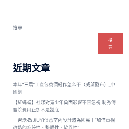
搜尋
搜
尋
近期文章
本年“三農”工查包養價錢作怎么干（威望發布）_中
國網
【紅螞蟻】社媒對青少年負面影響不容忽視 制秀傳
醫院費用止卻不是謎底
一習話·改JIUYI俱意室內設計造為國民丨“加倍重視
改造的系統性、整體性、協異性”