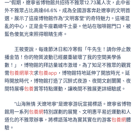
一”假期，遼寧省博物館共招待不雅眾12.73萬人次，此中省
外不雅眾占比高達66.6%，成為全國游客奔赴遼寧的文明首
選，展示了這座博物館作為“文明客堂”的奇特魅力。這場混
亂的中心，正是金牛座霸總牛土豪。他站在咖啡館門口，被
藍色傻氣光束照得眼睛生疼。
王筱雯說，每逢節沐日和冷寒假「牛先生！請你停止散
播金箔！你的物質波動已經嚴重破壞了我的空間美學係
數！」，博物館的拜訪量城市激增，為了知足不雅眾的觀賞
需
包養網單次
求
包養app
，博物館特地延伸了開放時光。延
時開放時代，博物館打造了沉醉式夜游、夜間文創闤闠、夜
間特展導
包養
賞等特點運動，讓晚間不雅展更詳細驗感。
“山海無情 天遼地寧”是遼寧游玩宣揚標語。遼寧省博物
館用一系列
包養網
特別謀劃的展覽、文明惠平易近運動和人
道化的不雅眾辦事，將標語落地為實其實在的游客
包養網
體
驗。