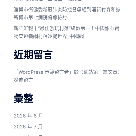
淄博市衛健委新冠肺炎防控督導組到淄新竹森和診
所博市第七病院督導檢討
新華鮮報丨“最佳游玩村落”總數第一！中國甜心寶
物查包養網村落冷艷世界_中國網
近期留言
「
WordPress 示範留言者
」於〈
網站第一篇文章
〉
發佈留言
彙整
2026 年 8 月
2026 年 7 月