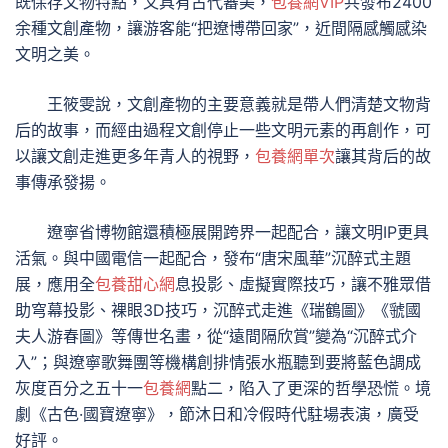
既保存文物特點，又具有古代審美，
包養網VIP
共發布2400
余種文創產物，讓游客能“把遼博帶回家”，近間隔感觸感染
文明之美。
王筱雯說，文創產物的主要意義就是帶人們清楚文物背
后的故事，而經由過程文創停止一些文明元素的再創作，可
以讓文創走進更多年青人的視野，
包養網單次
讓其背后的故
事傳承發揚。
遼寧省博物館還積極展開跨界一起配合，讓文明IP更具
活氣。與中國電信一起配合，發布“唐宋風華”沉醉式主題
展，應用全
包養甜心網
息投影、虛擬實際技巧，讓不雅眾借
助穹幕投影、裸眼3D技巧，沉醉式走進《瑞鶴圖》《虢國
夫人游春圖》等傳世名畫，從“遠間隔欣賞”變為“沉醉式介
入”；與遼寧歌舞團等機構創排情張水瓶聽到要將藍色調成
灰度百分之五十一
包養網
點二，陷入了更深的哲學恐慌。境
劇《古色·國寶遼寧》，節沐日和冷假時代駐場表演，廣受
好評。