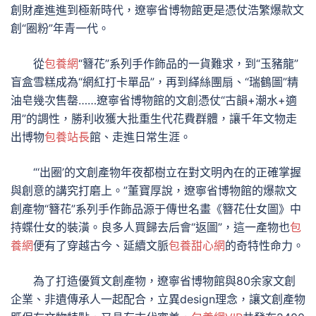
創財產進進到極新時代，遼寧省博物館更是憑仗浩繁爆款文
創“圈粉”年青一代。
從
包養網
“簪花”系列手作飾品的一貨難求，到“玉豬龍”
盲盒雪糕成為“網紅打卡單品”，再到緙絲團扇、“瑞鶴圖”精
油皂幾次售罄……遼寧省博物館的文創憑仗“古韻+潮水+適
用”的調性，勝利收獲大批重生代花費群體，讓千年文物走
出博物
包養站長
館、走進日常生涯。
“‘出圈’的文創產物年夜都樹立在對文明內在的正確掌握
與創意的講究打磨上。”董寶厚說，遼寧省博物館的爆款文
創產物“簪花”系列手作飾品源于傳世名畫《簪花仕女圖》中
持蝶仕女的裝潢。良多人買歸去后會“返圖”，這一產物也
包
養網
便有了穿越古今、延續文脈
包養甜心網
的奇特性命力。
為了打造優質文創產物，遼寧省博物館與80余家文創
企業、非遺傳承人一起配合，立異design理念，讓文創產物