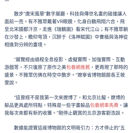
散步“唐宋風華”數字展廳，科技與傳世名畫的碰撞讓人
面前一亮。有不雅眾戴著VR眼鏡，化身白鶴飛翔六合，飛
至北宋國都汴京，走進《瑞鶴圖》看宋代江山；有不雅眾躺
在沙發上，瞻仰穹頂，沉醉于《洛神賦圖》中曹植與洛神從
相逢到分辨的畫境。
“展覽經由過程全息投影、虛擬實際、加強實際、互動
游戲等，不只復原了原作之美
包養網推薦
，更再現了那時的
盛景，不雅眾仿佛在時空中散步。”遼寧省博物館館長王筱
雯說。
“這曾經不是我第一次來遼博了，和北京比擬，遼博的
躲品更具處所特點，特殊是一些字畫躲品
包養網車馬費
，讓
我每次來都有新的收獲。”剛停止觀賞的北京游客劉浩說。
數據能證實這座博物館的文明吸引力：方才停止的“五