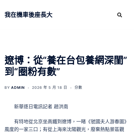
跳
至
我在機車後座長大
主
要
內
容
遼博：從“養在台包養網深閨”
到“圈粉有數”
BY
ADMIN
2026 年 5 月 18 日
分數
新華逐日電訊記者 趙洪南
有特地從北京坐高鐵到遼博，一睹《虢國夫人游春圖》
風度的一家三口；有從上海來沈陽觀光，廢棄熱點景區觀