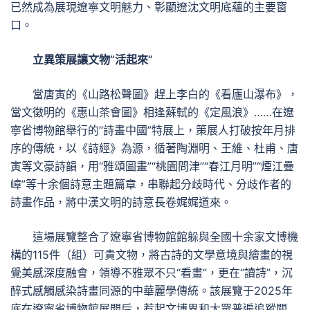
已然成為展現遼寧文明魅力、彰顯遼沈文明底蘊的主要窗
口。
立異策展讓文物“活起來”
當唐寅的《山路松聲圖》趕上李白的《看廬山瀑布》，
當文徵明的《惠山茶會圖》相逢蘇軾的《定風浪》……在遼
寧省博物館舉行的“詩畫中國”特展上，策展人打破按年月排
序的傳統，以《詩經》為源，循著陶淵明、王維、杜甫、唐
寅等文豪詩韻，用“雅頌圖畫”“桃園問津”“春江月明”“煙江疊
嶂”等十余個詩意主題篇章，串聯起分歧時代、分歧作者的
詩畫作品，將中漢文明的詩意長卷娓娓道來。
這場展覽整合了遼寧省博物館館躲與全國十余家文博機
構的115件（組）可貴文物，將古詩的文學意境與繪畫的視
覺美感深度融會，領導不雅眾不只“看畫”，更在“讀詩”，沉
醉式感觸感染詩畫同源的中華麗學傳統。該展覽于2025年
底在遼寧省博物館展開后，惹起文博界和大眾普遍追蹤關