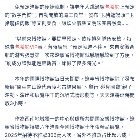
免預定進館的便捷軌制，讓老年人跳過線
包養網
上預定
的“數字門檻”；自動開放的職工食堂，發布“玉豬龍饅頭”“玉
豬龍鹵肉飯”等文創美食，讓炊火氣與文明味完善融會……
“以前來博物館，要提早預定、依序排列隊伍安檢，特
殊費
包養網VIP
事，有時辰忘了預定就進不往。”來自安徽合
肥的游客張慧第一次來遼寧省博物館就感觸感染到了方便，
“刷成分證就能進館觀賞，節儉了良多時光。”
本年的國際博物館每日天期間，遼寧省博物館除了發布
新展“醫巫閭山遼代帝陵考古結果展”、舉行“碰見國寶”親子
運動、演出和展覽相干的沉醉式情形劇等，天天還將延時開
放3小時。
作為西南地域獨一的中心與處所共開國家級博物館，遼
寧省博物館持續六年進圍全國博物館十年夜精品展覽，
2025年招待不雅眾366萬人次，省外不雅眾占比超六成，