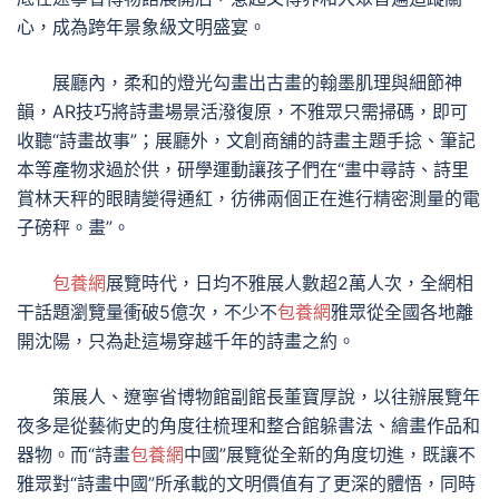
心，成為跨年景象級文明盛宴。
展廳內，柔和的燈光勾畫出古畫的翰墨肌理與細節神
韻，AR技巧將詩畫場景活潑復原，不雅眾只需掃碼，即可
收聽“詩畫故事”；展廳外，文創商舖的詩畫主題手捻、筆記
本等產物求過於供，研學運動讓孩子們在“畫中尋詩、詩里
賞林天秤的眼睛變得通紅，彷彿兩個正在進行精密測量的電
子磅秤。畫”。
包養網
展覽時代，日均不雅展人數超2萬人次，全網相
干話題瀏覽量衝破5億次，不少不
包養網
雅眾從全國各地離
開沈陽，只為赴這場穿越千年的詩畫之約。
策展人、遼寧省博物館副館長董寶厚說，以往辦展覽年
夜多是從藝術史的角度往梳理和整合館躲書法、繪畫作品和
器物。而“詩畫
包養網
中國”展覽從全新的角度切進，既讓不
雅眾對“詩畫中國”所承載的文明價值有了更深的體悟，同時