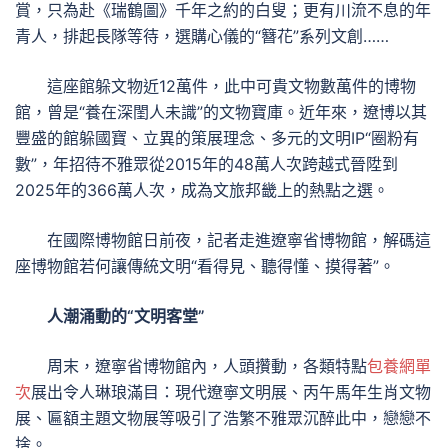
賞，只為赴《瑞鶴圖》千年之約的白叟；更有川流不息的年
青人，排起長隊等待，選購心儀的“簪花”系列文創……
這座館躲文物近12萬件，此中可貴文物數萬件的博物
館，曾是“養在深閨人未識”的文物寶庫。近年來，遼博以其
豐盛的館躲國寶、立異的策展理念、多元的文明IP“圈粉有
數”，年招待不雅眾從2015年的48萬人次跨越式晉陞到
2025年的366萬人次，成為文旅邦畿上的熱點之選。
在國際博物館日前夜，記者走進遼寧省博物館，解碼這
座博物館若何讓傳統文明“看得見、聽得懂、摸得著”。
人潮涌動的“文明客堂”
周末，遼寧省博物館內，人頭攢動，各類特點
包養網單
次
展出令人琳琅滿目：現代遼寧文明展、丙午馬年生肖文物
展、匾額主題文物展等吸引了浩繁不雅眾沉醉此中，戀戀不
捨。