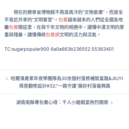
現在的遼寧省博物館不再是高冷的“文物倉庫”，而是全
平易近共享的“文明客堂”。
包養
越來越多的人們從全國各地
離
包養
開這里，在與千年文物的相遇中，讀懂中漢文明的厚
重與殘暴，讀懂傳統
包養網
文明的活力與活氣。
TC:sugarpopular900 6a0a663b236552.55363401
文
哈爾濱產業年夜學團隊為30余個村落修補致富路&JIUYI
章
俱意翻修設計#32;“一路守護”展好村落復興路
導
覽
湖南南縣專包養心得：千人小龍蝦宴熱烈開席