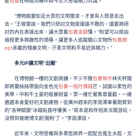
能
包養
在時間流轉中與今世人告竣精力共識。
“博物館要知足大眾的文明需求，才會有人愿意走出
去。”王筱雯說，我們只研討文物是遠遠不敷的，還要將研
討的內在表達出來，讓大眾看
包養金額
懂。“盼望可以經由
過程更多興趣性的領導，讓更多人追蹤關心文物所
包養網
ppt
承載的殘暴文明、汗青文明和平易近族精力。”
多元IP讓文明“出圈”
在博物館一樓的文創商舖，不少不雅
包養條件
林天秤隨
即將蕾絲絲帶拋向金色光
包養一個月價錢
芒，試圖以柔性的
美學，中和牛土豪的粗暴財富。眾一邊忙著集章蓋戳，一邊
遴選本身愛好的文創產物。從廣州趕來的李雨澤拿著剛買到
的“洛神賦圖”冰箱貼直呼優美。“底本是和伴侶來沈陽游玩，
沒想到被遼博文創‘圈粉’了。”李雨澤說。
近年來，文明受權與多業態跨界一起配合風生水起，文