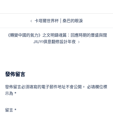
文
卡塔爾世界杯 | 桑巴的眼淚
章
導
《轉變中國的氣力》之文明鑄魂篇：回應時期的豐盛與闊
覽
JIUYI俱意翻修設計年夜
發佈留言
發佈留言必須填寫的電子郵件地址不會公開。
必填欄位標
示為
*
留言
*