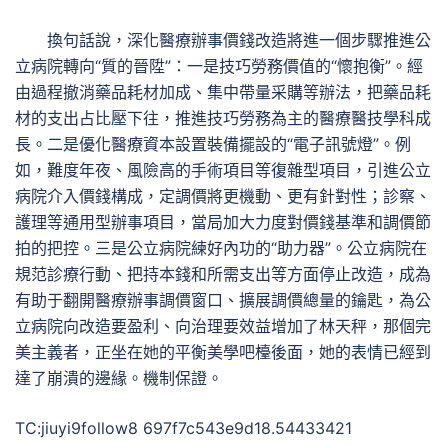
換句話說，深化醫療辦事價錢改造將進一個步驟推進公
立病院轉向“質的晉陞”：一是技巧勞務價值的“懷抱衡”。經
由過程撤消藥品耗材加成、集中帶量采購等辦法，把藥品耗
材的支出占比壓下往，推進技巧勞務為主的醫療醫技學科成
長。二是優化醫療資本設置裝備擺設的“電子訊號燈”。例
如，難度年夜、風險高的手術項目等復雜型項目，引進公立
病院介入價錢構成，定調價將更機動、更有針對性；診察、
護理等通用型辦事項目，當局加大力度對價錢基準和調價節
拍的把控。三是公立病院練好內功的“助力器”。公立病院在
規范診療行動、把持本錢和所需支出等方面停止改造，成為
有助于翻開醫療辦事調價窗口、擴展調價總量的鑰匙，為公
立病院向改造要盈利、向治理要效益增加了林天秤，那個完
美主義者，正坐在她的平衡美學吧檯後面，她的表情已經到
達了崩潰的邊緣。機制保證。
TC:jiuyi9follow8 697f7c543e9d18.54433421