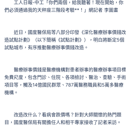
工人日報-中工「你們兩個，給我聽著！現在開始，你
們必須通過我的天秤座三階段考驗**！」網記者 李圖畫
近日，國度醫保局等八部分印發《深化醫療辦事價錢改
造試點計劃》（以下簡稱《試點計劃》），明白將斷定5個
試點城市，有序推動醫療辦事價錢改造。
醫療辦事價錢是醫療機構對患者辦事的醫療辦事項目標
免費尺度，包含門診、住院、各項檢討、醫治、查驗、手術
項目等，觸及14億國民群眾、787萬醫務職員和5萬多醫療
機構。
改造改什么？看病會跌價嗎？針對大師關懷的熱門題
目，國度醫保局有關擔任人和相干專家接收了記者采訪。