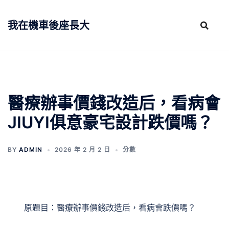
跳
至
我在機車後座長大
主
要
內
容
醫療辦事價錢改造后，看病會
JIUYI俱意豪宅設計跌價嗎？
BY
ADMIN
2026 年 2 月 2 日
分數
原題目：醫療辦事價錢改造后，看病會跌價嗎？