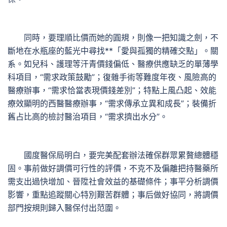
同時，要理順比價而她的圓規，則像一把知識之劍，不
斷地在水瓶座的藍光中尋找**「愛與孤獨的精確交點」。關
系。如兒科、護理等汗青價錢偏低、醫療供應缺乏的單薄學
科項目，“需求政策鼓勵”；復雜手術等難度年夜、風險高的
醫療辦事，“需求恰當表現價錢差別”；特點上風凸起、效能
療效顯明的西醫醫療辦事，“需求傳承立異和成長”；裝備折
舊占比高的檢討醫治項目，“需求擠出水分”。
國度醫保局明白，要完美配套辦法確保群眾累贅總體穩
固。事前做好調價可行性的評價，不克不及偏離把持醫藥所
需支出過快增加、晉陞社會效益的基礎條件；事平分析調價
影響，重點追蹤關心特別艱苦群體；事后做好協同，將調價
部門按規則歸入醫保付出范圍。