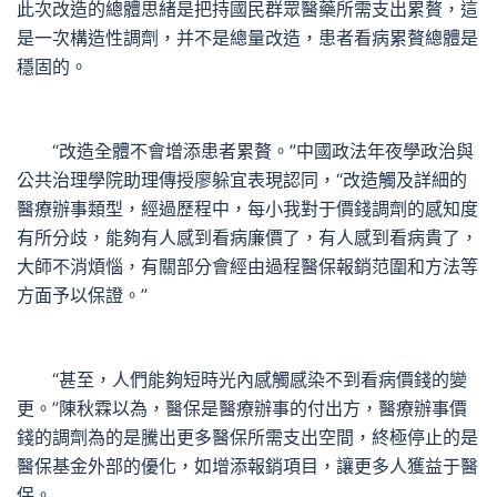
此次改造的總體思緒是把持國民群眾醫藥所需支出累贅，這
是一次構造性調劑，并不是總量改造，患者看病累贅總體是
穩固的。
“改造全體不會增添患者累贅。”中國政法年夜學政治與
公共治理學院助理傳授廖躲宜表現認同，“改造觸及詳細的
醫療辦事類型，經過歷程中，每小我對于價錢調劑的感知度
有所分歧，能夠有人感到看病廉價了，有人感到看病貴了，
大師不消煩惱，有關部分會經由過程醫保報銷范圍和方法等
方面予以保證。”
“甚至，人們能夠短時光內感觸感染不到看病價錢的變
更。”陳秋霖以為，醫保是醫療辦事的付出方，醫療辦事價
錢的調劑為的是騰出更多醫保所需支出空間，終極停止的是
醫保基金外部的優化，如增添報銷項目，讓更多人獲益于醫
保。