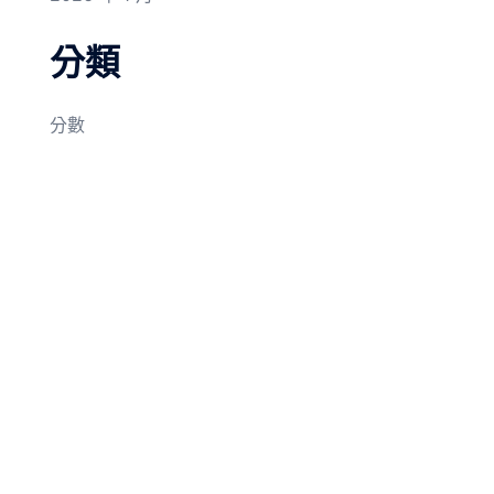
分類
分數
© 2026 我在機車後座長大. Proudly powered by
Sydney