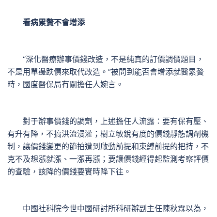
看病累贅不會增添
“深化醫療辦事價錢改造，不是純真的訂價調價題目，
不是用單邊跌價來取代改造。”被問到能否會增添就醫累贅
時，國度醫保局有關擔任人婉言。
對于辦事價錢的調劑，上述擔任人流露：要有保有壓、
有升有降，不搞洪流漫灌；樹立敏銳有度的價錢靜態調劑機
制，讓價錢變更的節拍遭到啟動前提和束縛前提的把持，不
克不及想漲就漲、一漲再漲；要讓價錢經得起監測考察評價
的查驗，該降的價錢要實時降下往。
中國社科院今世中國研討所科研辦副主任陳秋霖以為，