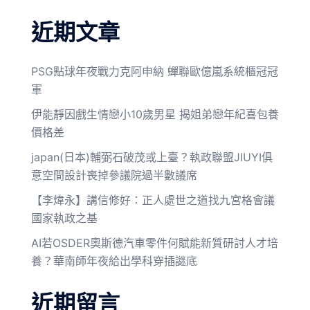
近期文章
PSG點球年夜戰力克阿申納 蟬聯歐億嵐系統櫃冠冠
軍
伊能靜因戲生情戀小10歲男星 揭姐弟戀年紀喜包養
價格差
japan(日本)輔弼石破茂或上臺？執政聯盟JIUYI俱
意空間設計喪掉參議院過半數議席
【李煒永】講信修好：正人處世之道找九宮格會議
國家執政之基
AI若OSDER奧斯德汽車零件何賦能新質研討人才培
養？華南師年夜給出學科穿插謎底
近期留言