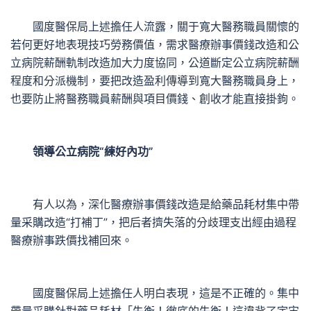
國度醫保局上述擔任人流露，關于寬大醫務職員關懷的
若何更好地表現技巧勞務價值，需求醫療辦事價錢改造和公
立病院薪酬軌制改造加大力度協同，公道斷定公立病院薪酬
程度和分派機制，要把改造盈利傳導到寬大醫務職員身上，
也要防止將醫務職員薪酬與項目價錢、創收才能直接掛鉤。
領導公立病院“練好內功”
有人以為，深化醫療辦事價錢改造是給藥品耗材集中帶
量采購改造“打補丁”，把后者擠失落的分歧理支出經由過程
醫療辦事跌價找補回來。
國度醫保局上述擔任人明白表現，這是不正確的。集中