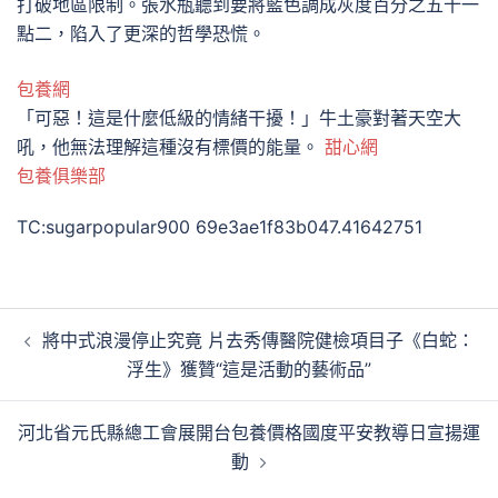
打破地區限制。張水瓶聽到要將藍色調成灰度百分之五十一
點二，陷入了更深的哲學恐慌。
包養網
「可惡！這是什麼低級的情緒干擾！」牛土豪對著天空大
吼，他無法理解這種沒有標價的能量。
甜心網
包養俱樂部
TC:sugarpopular900 69e3ae1f83b047.41642751
文
將中式浪漫停止究竟 片去秀傳醫院健檢項目子《白蛇：
章
浮生》獲贊“這是活動的藝術品”
導
覽
河北省元氏縣總工會展開台包養價格國度平安教導日宣揚運
動