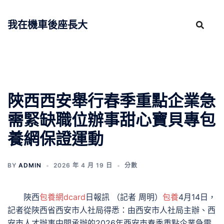
跳
至
我在機車後座長大
主
要
內
容
陜西西安舉行春季重點企業急
需緊缺職位辦事甜心寶貝專包
養網保證運動
BY
ADMIN
2026 年 4 月 19 日
分數
陜西
包養網dcard
日報訊 （記者 周明）
包養
4月14日，
記者從陜西省西安市人社局得悉：由西安市人社局主辦、西
安市人才辦事中間承辦的2026年西安市春季重點企業急需