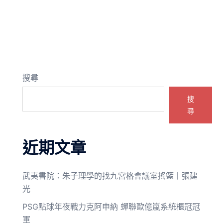
搜尋
搜
尋
近期文章
武夷書院：朱子理學的找九宮格會議室搖籃丨張建
光
PSG點球年夜戰力克阿申納 蟬聯歐億嵐系統櫃冠冠
軍