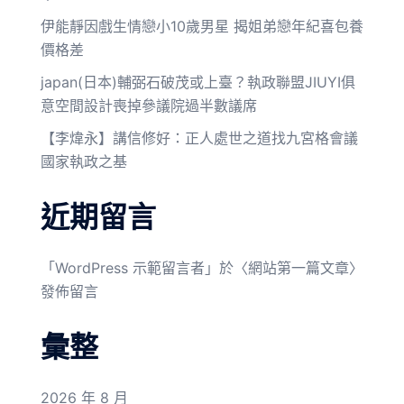
伊能靜因戲生情戀小10歲男星 揭姐弟戀年紀喜包養
價格差
japan(日本)輔弼石破茂或上臺？執政聯盟JIUYI俱
意空間設計喪掉參議院過半數議席
【李煒永】講信修好：正人處世之道找九宮格會議
國家執政之基
近期留言
「
WordPress 示範留言者
」於〈
網站第一篇文章
〉
發佈留言
彙整
2026 年 8 月