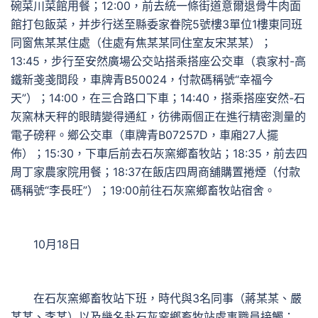
碗菜川菜館用餐；12:00，前去統一條街道意爾退骨牛肉面
館打包飯菜，并步行送至縣委家眷院5號樓3單位1樓東同班
同窗焦某某住處（住處有焦某某同住室友宋某某）；
13:45，步行至安然廣場公交站搭乘搭座公交車（袁家村-高
鐵新戔戔間段，車牌青B50024，付款碼稱號“幸福今
天”）；14:00，在三合路口下車；14:40，搭乘搭座安然-石
灰窯林天秤的眼睛變得通紅，彷彿兩個正在進行精密測量的
電子磅秤。鄉公交車（車牌青B07257D，車廂27人擺
佈）；15:30，下車后前去石灰窯鄉畜牧站；18:35，前去四
周丁家農家院用餐；18:37在飯店四周商舖購置捲煙（付款
碼稱號“李長旺”）；19:00前往石灰窯鄉畜牧站宿舍。
10月18日
在石灰窯鄉畜牧站下班，時代與3名同事（蔣某某、嚴
某某、李某）以及幾名赴石灰窯鄉畜牧站處事職員接觸；