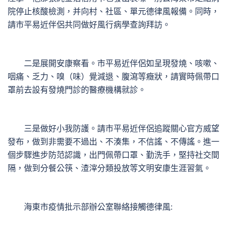
院停止核酸檢測，并向村、社區、單元德律風報備。同時，
請市平易近伴侶共同做好風行病學查詢拜訪。
二是展開安康察看。市平易近伴侶如呈現發燒、咳嗽、
咽痛、乏力、嗅（味）覺減退、腹瀉等癥狀，請實時佩帶口
罩前去設有發燒門診的醫療機構就診。
三是做好小我防護。請市平易近伴侶追蹤關心官方威望
發布，做到非需要不過出、不湊集，不信謠、不傳謠。進一
個步驟進步防范認識，出門佩帶口罩、勤洗手，堅持社交間
隔，做到分餐公筷、渣滓分類投放等文明安康生涯習氣。
海東市疫情批示部辦公室聯絡接觸德律風: