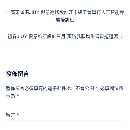
文
廣東省湛JIUYI俱意翻修設計江市總工會舉行人工智能專
章
題培訓班
導
覽
初春JIUYI俱意診所設計三月 預防乳腺增生嘗嘗這道湯
發佈留言
發佈留言必須填寫的電子郵件地址不會公開。
必填欄位標
示為
*
留言
*