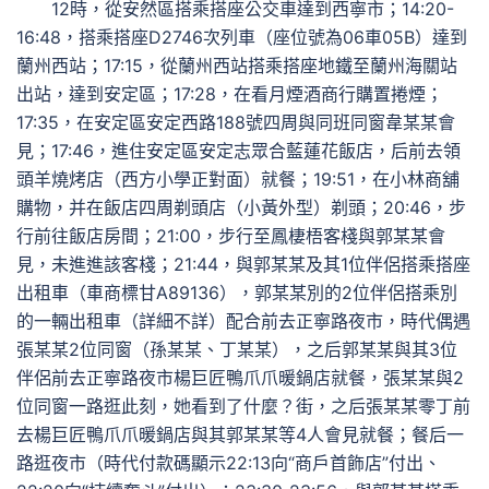
12時，從安然區搭乘搭座公交車達到西寧市；14:20-
16:48，搭乘搭座D2746次列車（座位號為06車05B）達到
蘭州西站；17:15，從蘭州西站搭乘搭座地鐵至蘭州海關站
出站，達到安定區；17:28，在看月煙酒商行購置捲煙；
17:35，在安定區安定西路188號四周與同班同窗韋某某會
見；17:46，進住安定區安定志眾合藍蓮花飯店，后前去領
頭羊燒烤店（西方小學正對面）就餐；19:51，在小林商舖
購物，并在飯店四周剃頭店（小黃外型）剃頭；20:46，步
行前往飯店房間；21:00，步行至鳳棲梧客棧與郭某某會
見，未進進該客棧；21:44，與郭某某及其1位伴侶搭乘搭座
出租車（車商標甘A89136），郭某某別的2位伴侶搭乘別
的一輛出租車（詳細不詳）配合前去正寧路夜市，時代偶遇
張某某2位同窗（孫某某、丁某某），之后郭某某與其3位
伴侶前去正寧路夜市楊巨匠鴨爪爪暖鍋店就餐，張某某與2
位同窗一路逛此刻，她看到了什麼？街，之后張某某零丁前
去楊巨匠鴨爪爪暖鍋店與其郭某某等4人會見就餐；餐后一
路逛夜市（時代付款碼顯示22:13向“商戶首飾店”付出、