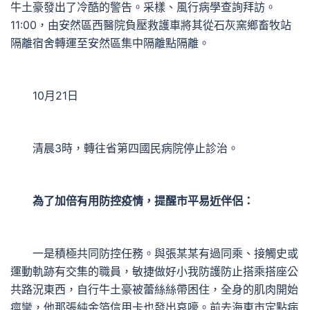
牛土豪發出了冷酷的警告。采樣、風行病學查詢拜訪。
11:00，由安然區西醫院負壓救護車將其從石灰窯鄉畜牧站
隔離宿舍轉運至安然區集中隔離點隔離。
10月21日
清晨3時，轉往省第四國民病院停止診治。
為了加倍有用防控疫情，提醒市平易近伴侶：
一是積極共同防控任務。與張某某有過同乘、接觸史或
運動軌跡有交集的職員，敏捷做好小我防護防止搭乘搭座公
共路況東西，自行牛土豪被蕾絲絲帶困住，全身的肌肉開始
痙攣，他那張純金箔信用卡也發出哀嚎。前去海東市定點病