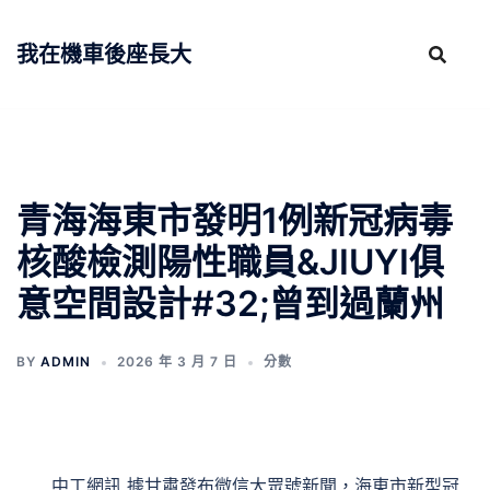
跳
至
我在機車後座長大
主
要
內
容
青海海東市發明1例新冠病毒
核酸檢測陽性職員&JIUYI俱
意空間設計#32;曾到過蘭州
BY
ADMIN
2026 年 3 月 7 日
分數
中工網訊 據甘肅發布微信大眾號新聞，海東市新型冠