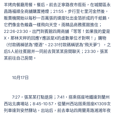
羊烤肉餐廳用餐。餐后，前去正寧路夜市逛街，在城關區永
昌路福順全商舖購置捲煙；21:55，步行至七里河金然後，
販賣機開始以每秒一百萬張的速度吐出金箔折成的千紙鶴，
它們像金色蝗蟲一樣飛向天空。雨精品商務賓館進住；
22:26-23:30，出門到賓館四周商舖「等等！如果我的愛是
X，那林天秤的回應Y應該是X的虛數單位才對啊！」購物
（付款碼稱號為“煙酒”、22:31付款碼稱號為“飛天夢”），之
后5人前往賓館并一同前去賀某某房間聊天；23:30，張某
某前往自己房間。
10月17日
7:27，張某某打點退房；7:41，搭乘搭座地鐵達到蘭州
西站北廣場站；8:45-10:57，從蘭州西站搭乘搭座K1309次
列車達到安然驛站，出站后，前去車站四周蘭青路湘湘年夜