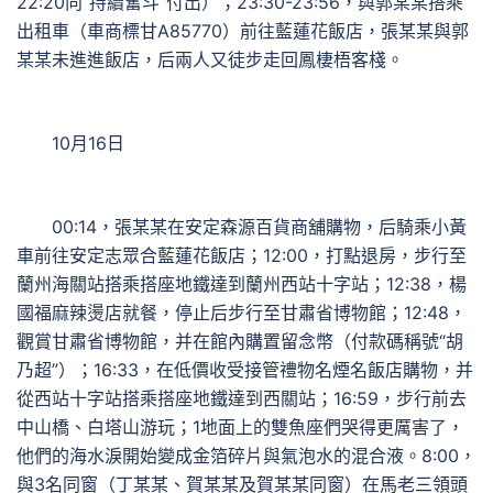
22:20向“持續奮斗”付出）；23:30-23:56，與郭某某搭乘
出租車（車商標甘A85770）前往藍蓮花飯店，張某某與郭
某某未進進飯店，后兩人又徒步走回鳳棲梧客棧。
10月16日
00:14，張某某在安定森源百貨商舖購物，后騎乘小黃
車前往安定志眾合藍蓮花飯店；12:00，打點退房，步行至
蘭州海關站搭乘搭座地鐵達到蘭州西站十字站；12:38，楊
國福麻辣燙店就餐，停止后步行至甘肅省博物館；12:48，
觀賞甘肅省博物館，并在館內購置留念幣（付款碼稱號“胡
乃超”）；16:33，在低價收受接管禮物名煙名飯店購物，并
從西站十字站搭乘搭座地鐵達到西關站；16:59，步行前去
中山橋、白塔山游玩；1地面上的雙魚座們哭得更厲害了，
他們的海水淚開始變成金箔碎片與氣泡水的混合液。8:00，
與3名同窗（丁某某、賀某某及賀某某同窗）在馬老三領頭