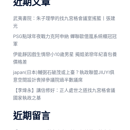
近期文章
武夷書院：朱子理學的找九宮格會議室搖籃丨張建
光
PSG點球年夜戰力克阿申納 蟬聯歐億嵐系統櫃冠冠
軍
伊能靜因戲生情戀小10歲男星 揭姐弟戀年紀喜包養
價格差
japan(日本)輔弼石破茂或上臺？執政聯盟JIUYI俱
意空間設計喪掉參議院過半數議席
【李煒永】講信修好：正人處世之道找九宮格會議
國家執政之基
近期留言