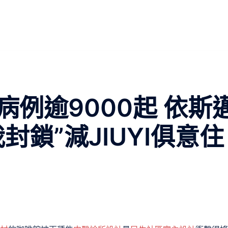
例逾9000起 依斯
封鎖”減JIUYI俱意住