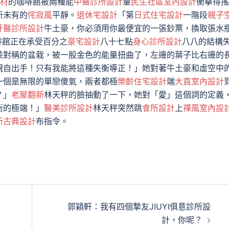
材
的咖啡館被兩種能
中醫診所設計
量
民生社區室內設計
衝擊得搖
所未有的
侘寂風
平靜。
退休宅設計
「第
日式住宅設計
一階段
親子
牙醫診所設計
牛土豪，你必須用你最便宜的一張鈔票，換取張水
啡館正在承受百分之
豪宅設計
八十七點
身心診所設計
八八的結構
美對稱的盆栽，被一股金色的能量扭曲了，左邊的葉子比右邊的
親自出手！只有我能將這種失衡導正！」她對著牛土豪和虛空中
一個是無限的單戀傻氣，兩者都極
樂齡住宅設計
端
大直室內設計
？」
老屋翻新
林天秤的臉抽動了一下，她對「愛」這個詞的定義
衡的極端！」
醫美診所設計
林天秤突然跳
會所設計
上
禪風室內設
新古典設計
布指令。
郭穎軒：我有四個摯友JIUYI俱意診所設
計，你呢？