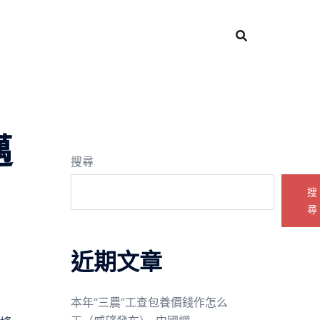
邁
搜尋
搜
尋
近期文章
本年“三農”工查包養價錢作怎么