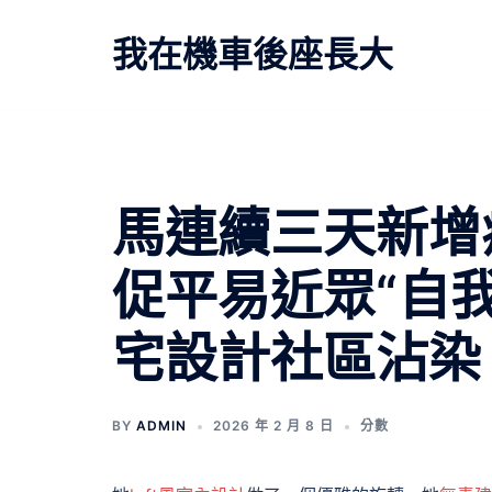
跳
至
我在機車後座長大
主
要
內
容
馬連續三天新增病
促平易近眾“自我
宅設計社區沾染
BY
ADMIN
2026 年 2 月 8 日
分數