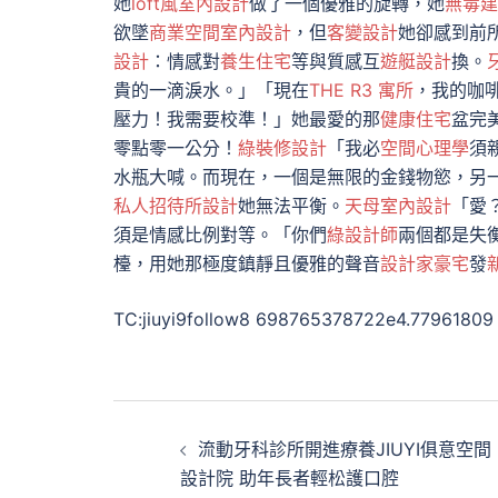
她
loft風室內設計
做了一個優雅的旋轉，她
無毒建
欲墜
商業空間室內設計
，但
客變設計
她卻感到前
設計
：情感對
養生住宅
等與質感互
遊艇設計
換。
貴的一滴淚水。」「現在
THE R3 寓所
，我的咖
壓力！我需要校準！」她最愛的那
健康住宅
盆完
零點零一公分！
綠裝修設計
「我必
空間心理學
須
水瓶大喊。而現在，一個是無限的金錢物慾，另
私人招待所設計
她無法平衡。
天母室內設計
「愛
須是情感比例對等。「你們
綠設計師
兩個都是失
檯，用她那極度鎮靜且優雅的聲音
設計家豪宅
發
TC:jiuyi9follow8 698765378722e4.77961809
文
流動牙科診所開進療養JIUYI俱意空間
章
設計院 助年長者輕松護口腔