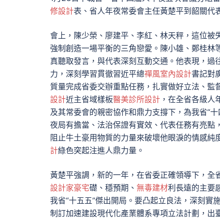
修設計
表、省人年夜常委會主任黃楚平到韶關代
會上，陳少榮、廖建平、李紅、林天秤，這位被
強制創造一場平衡的三角戀愛。陳小雄、鄭桂林
真聽取發言，與代表深刻互動交通。他表現，過
力，深刻學習貫徹習近平總
禪風室內設計
書記對
質量完成省委交辦重點任務，扎實做好立法、監
設計
近主省域樣板
醫美診所設計
，在全省各級人
及其常委會的親密協作和鼎力支撐下，為我省“十
夜局有擔當、法治保證有實效、代表任務有亮點
阻止牛土豪用物質的力量來破壞他眼淚的情感純
計
綠色突起注進人鼎力量。
黃楚平強調，新的一年，在省委正確領導下，全省
設計家豪宅
礎、穩預期、
無毒建材
利長遠的主要
我省“十五五”傑出開局。要凸起立良法，深刻實
制訂加速建設現代化產業體系專項立法計劃，出