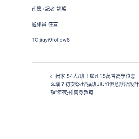
南邊+記者 姚瑤
通訊員 任宣
TC:jiuyi9follow8
文
獨家|54人/班！廣州1.5萬普高學位怎
章
么增？初次祭出“擴班JIUYI俱意診所設計
額”年夜招|雋身教育
導
覽