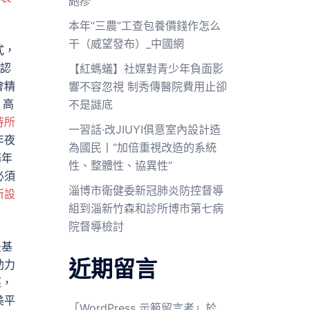
皰疹
本年“三農”工查包養價錢作怎么
干（威望發布）_中國網
式，
認
【紅螞蟻】社媒對青少年負面影
會精
響不容忽視 制秀傳醫院費用止卻
，高
不是謎底
待所
一習話·改JIUYI俱意室內設計造
年夜
為國民丨“加倍重視改造的系統
務年
性、整體性、協異性”
必須
淄博市衛健委新冠肺炎防控督導
所設
組到淄新竹森和診所博市第七病
院督導檢討
最基
近期留言
助力
徑，
美平
「
WordPress 示範留言者
」於