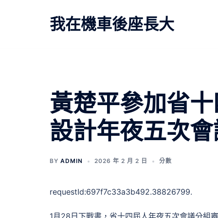
跳
至
我在機車後座長大
主
要
內
容
黃楚平參加省十四
設計年夜五次會
BY
ADMIN
2026 年 2 月 2 日
分數
requestId:697f7c33a3b492.38826799.
1月28日下戰書，省十四屆人年夜五次會議分組