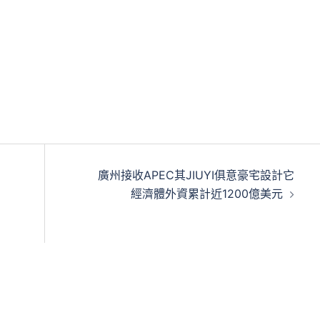
廣州接收APEC其JIUYI俱意豪宅設計它
經濟體外資累計近1200億美元