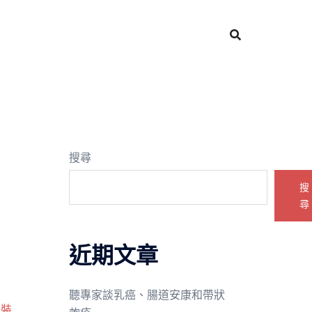
搜尋
搜
尋
近期文章
聽專家談乳癌、腸道安康和帶狀
綠裝