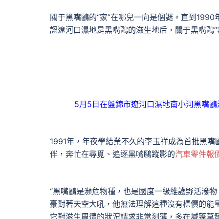
關于黑嘴鷗的“家”在哪兒一向是個謎。直到199
認遼河口濕地是黑嘴鷗的滋生地后，關于黑嘴鷗“
5月5日在盤錦市遼河口濕地南小河黑嘴鷗
1991年，年夜學結業不久的李玉祥成為首批黑
伴，奔忙在尋覓、追逐黑嘴鷗蹤影的
汽車零件報
“黑嘴鷗是瀕危物種，也是國度一級維護野活潑
豪對著天空大吼，他無法理解這種沒有標價的能量
它對滋生周遭的狀況請求非常刻薄，多在堿蓬草