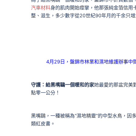
汽車材料
身的肌肉開始痙攣，他那張純金箔信用
整、滋生，多少數字從20世紀90年月的千余只
4月29日，盤錦市林業和濕地維護辦事
守護：給黑嘴鷗一個暖和的家
她最愛的那盆完美
點零一公分！
黑嘴鷗，一種被稱為“濕地精靈”的中型水鳥，因
類紅皮書。