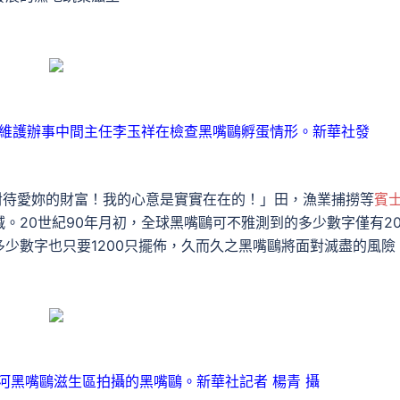
地維護辦事中間主任李玉祥在檢查黑嘴鷗孵蛋情形。新華社發
對待愛妳的財富！我的心意是實實在在的！」田，漁業捕撈等
賓
。20世紀90年月初，全球黑嘴鷗可不雅測到的多少數字僅有20
多少數字也只要1200只擺佈，久而久之黑嘴鷗將面對滅盡的風險
河黑嘴鷗滋生區拍攝的黑嘴鷗。新華社記者 楊青 攝