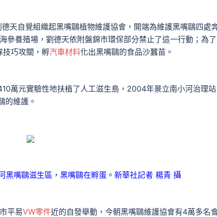
體人劉德天自覺組織起黑嘴鷗植物維護協會，開端為維護黑嘴鷗四處
開闢海參養殖場，劉德天依附盤錦市環保部分禁止了這一行動；為了
隊技巧攻關，孵
汽車材料
化出黑嘴鷗的食品沙蠶苗。
410萬元實驗性地扶植了人工滋生島，2004年景立南小河治理站
鷗的維護。
河黑嘴鷗滋生區，黑嘴鷗在孵蛋。新華社記者 楊青 攝
市平易
VW零件
近的自發舉動，今朝黑嘴鷗維護協會有4萬多名