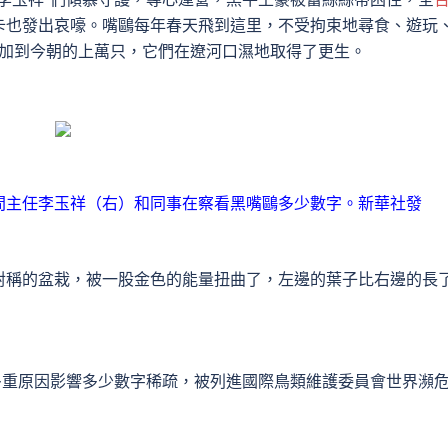
卡也發出哀嚎。嘴鷗每年春天飛到這里，不受拘束地尋食、遊玩
增加到今朝的上萬只，它們在遼河口濕地取得了更生。
中間主任李玉祥（右）和同事在察看黑嘴鷗多少數字。新華社發
對稱的盆栽，被一股金色的能量扭曲了，左邊的葉子比右邊的長
多重原因影響多少數字稀疏，被列進國際鳥類維護委員會世界瀕