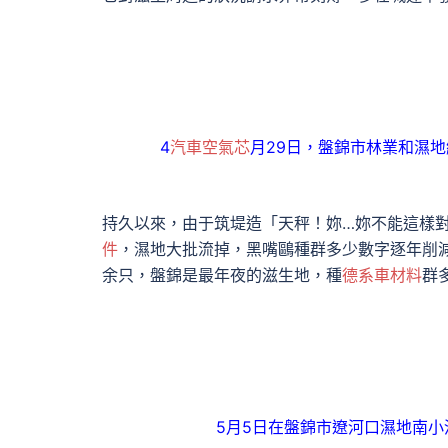
4
汽車空氣芯
月29日，盤錦市林業和濕
持久以來，由于筑堤造「天秤！妳…妳不能這樣
件
，濕地大批流掉，黑嘴鷗種群多少數字逐年削減
余只，盤錦是最年夜的滋生地，種
德系車材料
群
5月5日在盤錦市遼河口濕地南小