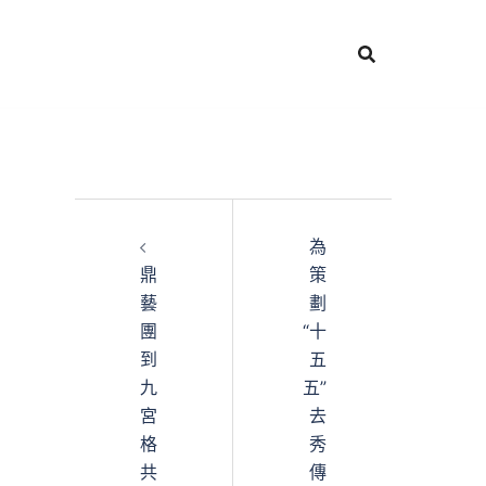
為
鼎
策
藝
劃
團
“十
到
五
九
五”
宮
去
格
秀
共
傳