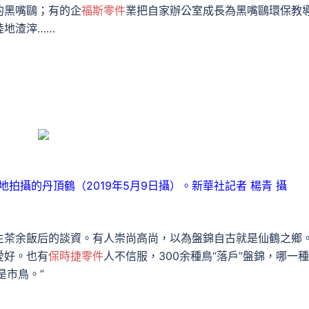
的黑嘴鷗；有的企
福斯零件
業把自家辦公室成長為黑嘴鷗環保教
陸地渣滓……
拍攝的丹頂鶴（2019年5月9日攝）。新華社記者 楊青 攝
生茶余飯后的談資。有人崇尚高尚，以為盤錦自古就是仙鶴之鄉
愛好。也有
保時捷零件
人不信服，300余種鳥“落戶”盤錦，哪一
是市鳥。”