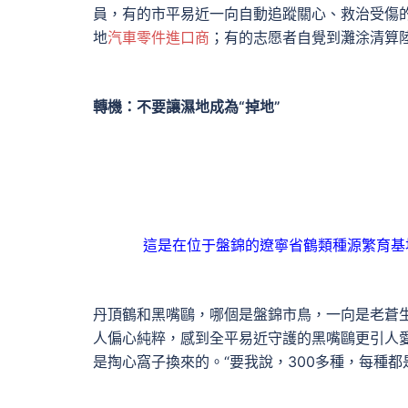
員，有的市平易近一向自動追蹤關心、救治受傷
地
汽車零件進口商
；有的志愿者自覺到灘涂清算
轉機：不要讓濕地成為“掉地”
這是在位于盤錦的遼寧省鶴類種源繁育基地
丹頂鶴和黑嘴鷗，哪個是盤錦市鳥，一向是老蒼
人偏心純粹，感到全平易近守護的黑嘴鷗更引人
是掏心窩子換來的。“要我說，300多種，每種都