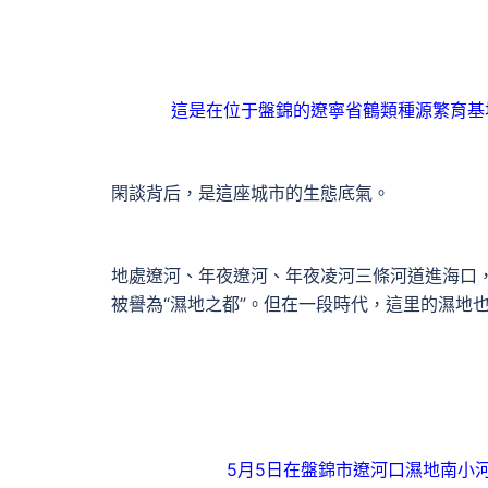
這是在位于盤錦的遼寧省鶴類種源繁育基地
閑談背后，是這座城市的生態底氣。
地處遼河、年夜遼河、年夜凌河三條河道進海口
被譽為“濕地之都”。但在一段時代，這里的濕地也
5月5日在盤錦市遼河口濕地南小