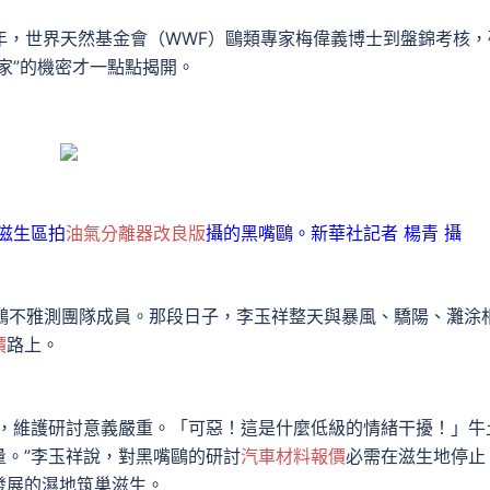
0年，世界天然基金會（WWF）鷗類專家梅偉義博士到盤錦考核，
家”的機密才一點點揭開。
滋生區拍
油氣分離器改良版
攝的黑嘴鷗。新華社記者 楊青 攝
嘴鷗不雅測團隊成員。那段日子，李玉祥整天與暴風、驕陽、灘涂
價
路上。
物，維護研討意義嚴重。「可惡！這是什麼低級的情緒干擾！」牛
。”李玉祥說，對黑嘴鷗的研討
汽車材料報價
必需在滋生地停止
發展的濕地筑巢滋生。