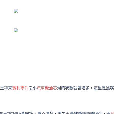
李玉祥來
賓利零件
南小
汽車機油芯
河的次數就會增多，這里是黑嘴
李玉祥”們傾慕守護，專心運營，黑牛土豪被蕾絲絲帶困住，全