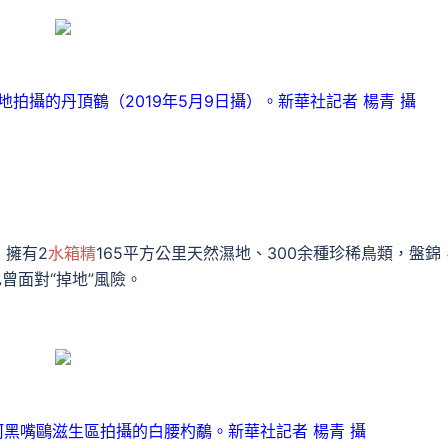
拍攝的丹頂鶴（2019年5月9日攝）。新華社記者 楊青 攝
，擁有2
水箱精
165平方公里天然濕地、300余種珍稀鳥類，盤錦
曾面對“掉地”風險。
河黑嘴鷗滋生區拍攝的白腰杓鷸。新華社記者 楊青 攝