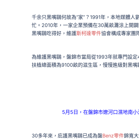
千余只黑嘴鷗何故為“家”？1991年，本地媒
忙。2010年，一家企業預備在30萬畝灘涂上
黑嘴鷗吃得好，維護
斯柯達零件
協會構成專家團
為維護黑嘴鷗，盤錦市當局從1993年就專門設定
扶植總面積為9100畝的滋生區，慢慢進級對黑嘴
5月5日，在盤錦市遼河口濕地南小
30多年來，庇護黑嘴鷗已成為盤
Benz零件
錦寬大