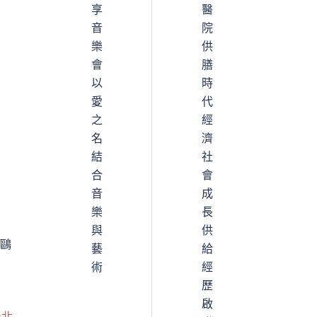
享
醫
音
院
樂
供
會
膳
以
時
愛
代
之
經
名
濟
結
社
合
會
音
成
樂
長
與
供
鷗
藝
給
術
經
歷
啟
台北