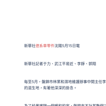
新華社
德系車零件
沈陽5月15日電
新華社記者于力、武江平易近、李錚、郭翔
每至5月，盤錦市林業和濕地維護辦事中間主任
的滋生地，有著他深深的掛念。
為了給黑嘴鷗一個暖和的家，盤錦市不計其數個“