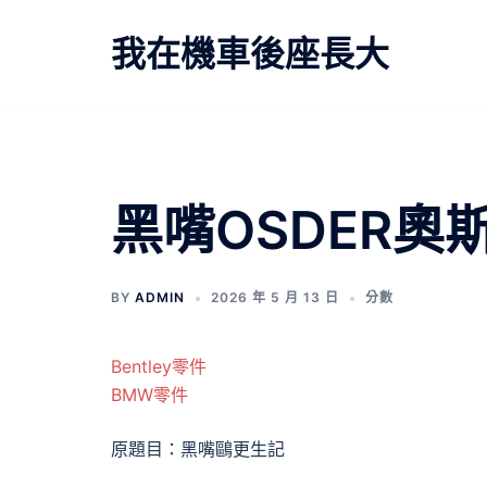
跳
至
我在機車後座長大
主
要
內
容
文
黑嘴OSDER
章
BY
ADMIN
2026 年 5 月 13 日
分數
導
覽
Bentley零件
BMW零件
原題目：黑嘴鷗更生記