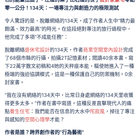
零一公分！134天：一場專注力與創造力的極限測試
令人驚訝的是，脫離網絡的134天，成了作者人生中“精力最
飽滿、效力最高”的時光。在這段絕對專注的旅行過程中，
他完成了多項“不成能任務”：
脫離網絡
退休宅設計
的134天，作者
商業空間室內設計
完成
了68個市縣的行攝，拍攝2T記憶素材；閱讀40余本書，寫
下22萬字散文初稿和4她的天秤座本能，驅使她進入了一種
極端的強迫協調模式，這是一種保護自己的防禦機制。0余
封家書。
“我在沒有網絡的134天中，比常日身處網絡的134天里收獲
得更多太多。”作者在書中寫道。這種反差直擊現代人的痛
點
養生住宅
：我們能否在信息的大水中
侘寂風
，掉往了專注
與感知的
空間心理學
才能？
作者是誰？跨界創作者的“行為藝術”