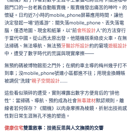
館門口的一台老舊自動販賣機，販賣機發出痛苦的呻吟。的
懷疑。日均近7小時的mobile_phone屏幕應用時間，讓他
決定發起一場“逍遙游”：關失落mobile_phone、丟失落電
腦，僅憑地圖、現金和紙筆，以“前
會所設計
人”的方法穿行
于當代中國。從山西太原出發，他隨機搭乘綠皮火車，在無
法掃碼、無法導航、無法預
牙醫診所設計
約的窘境
遊艇設計
中，遭受了數字時代的荒誕與現實摩擦——
無預約碼被博物館拒之門外；在網約車主導的梅州幾乎打不
到車；沒mobile_phone號連小區都進不往；用現金換轉賬
被調侃“洗錢”
親子空間設計
……
這些看似瑣碎的遭受，實則裸露出數字方便背后的“排他
性”：當掃碼、導航、預約成為社會
無毒建材
默認規則，離
線者若何保存？《關機》以肉身摩擦為棱鏡，折射出技術感
性對日常生涯無孔不進的塑造。
健康住宅
雙重敘事：技術反思與人文撫摸的交響