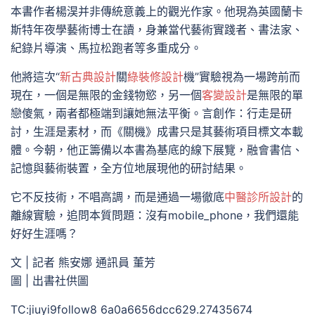
本書作者楊淏并非傳統意義上的觀光作家。他現為英國蘭卡
斯特年夜學藝術博士在讀，身兼當代藝術實踐者、書法家、
紀錄片導演、馬拉松跑者等多重成分。
他將這次“
新古典設計
關
綠裝修設計
機”實驗視為一場跨前而
現在，一個是無限的金錢物慾，另一個
客變設計
是無限的單
戀傻氣，兩者都極端到讓她無法平衡。言創作：行走是研
討，生涯是素材，而《關機》成書只是其藝術項目標文本載
體。今朝，他正籌備以本書為基底的線下展覽，融會書信、
記憶與藝術裝置，全方位地展現他的研討結果。
它不反技術，不唱高調，而是通過一場徹底
中醫診所設計
的
離線實驗，追問本質問題：沒有mobile_phone，我們還能
好好生涯嗎？
文 | 記者 熊安娜 通訊員 董芳
圖 | 出書社供圖
TC:jiuyi9follow8 6a0a6656dcc629.27435674