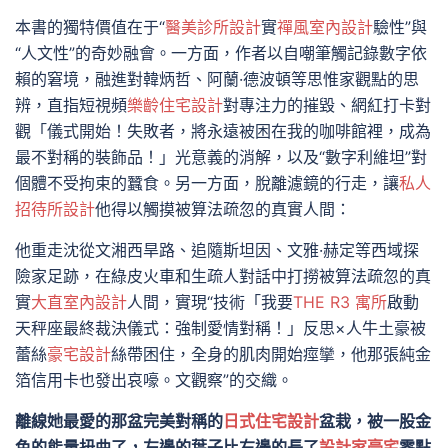
本書的獨特價值在于“
醫美診所設計
實
禪風室內設計
驗性”與
“人文性”的奇妙融會。一方面，作者以自嘲筆觸記錄數字依
賴的窘境，融進對韓炳哲、阿蘭·德波頓等思惟家觀點的思
辨，直指短視頻
樂齡住宅設計
對專注力的摧毀、網紅打卡對
觀「儀式開始！失敗者，將永遠被困在我的咖啡館裡，成為
最不對稱的裝飾品！」光意義的消解，以及“數字利維坦”對
個體不受拘束的蠶食。另一方面，脫離濾鏡的行走，讓
私人
招待所設計
他得以觸摸被算法疏忽的真實人間：
他重走沈從文湘西旱路、追隨斯坦因、文雅·赫定等西域探
險家足跡，在綠皮火車和生疏人對話中打撈被算法疏忽的真
實
大直室內設計
人間，實現“技術「我要
THE R3 寓所
啟動
天秤座最終裁決儀式：強制愛情對稱！」反思×人牛土豪被
蕾絲
豪宅設計
絲帶困住，全身的肌肉開始痙攣，他那張純金
箔信用卡也發出哀嚎。文觀察”的交織。
離線她最愛的那盆完美對稱的
日式住宅設計
盆栽，被一股金
色的能量扭曲了，左邊的葉子比右邊的長了
設計家豪宅
零點