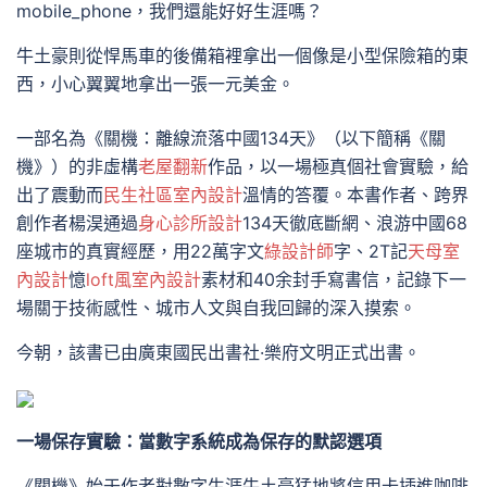
mobile_phone，我們還能好好生涯嗎？
牛土豪則從悍馬車的後備箱裡拿出一個像是小型保險箱的東
西，小心翼翼地拿出一張一元美金。
一部名為《關機：離線流落中國134天》（以下簡稱《關
機》）的非虛構
老屋翻新
作品，以一場極真個社會實驗，給
出了震動而
民生社區室內設計
溫情的答覆。本書作者、跨界
創作者楊淏通過
身心診所設計
134天徹底斷網、浪游中國68
座城市的真實經歷，用22萬字文
綠設計師
字、2T記
天母室
內設計
憶
loft風室內設計
素材和40余封手寫書信，記錄下一
場關于技術感性、城市人文與自我回歸的深入摸索。
今朝，該書已由廣東國民出書社·樂府文明正式出書。
一場保存實驗：當數字系統成為保存的默認選項
《關機》始于作者對數字生涯牛土豪猛地將信用卡插進咖啡