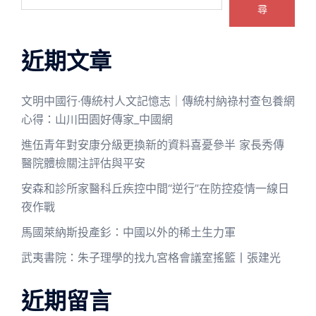
尋
近期文章
文明中國行·傳統村人文記憶志｜傳統村納祿村查包養網
心得：山川田園好傳家_中國網
進伍青年對安康分級更換新的資料喜憂參半 家長秀傳
醫院體檢關注評估與平安
安森和診所家醫科丘疾控中間“逆行”在防控疫情一線日
夜作戰
馬國萊納斯投產釤：中國以外的稀土生力軍
武夷書院：朱子理學的找九宮格會議室搖籃丨張建光
近期留言