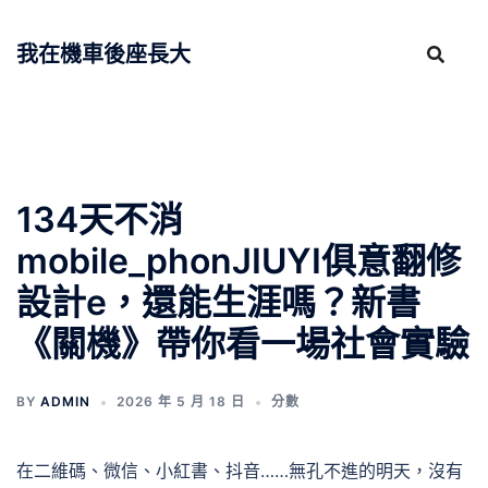
跳
至
我在機車後座長大
主
要
內
容
134天不消
mobile_phonJIUYI俱意翻修
設計e，還能生涯嗎？新書
《關機》帶你看一場社會實驗
BY
ADMIN
2026 年 5 月 18 日
分數
在二維碼、微信、小紅書、抖音……無孔不進的明天，沒有