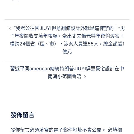
文
“我老公往國JIUYI俱意翻修設計外就是這樣辦的！”男
章
子年夜鬧收支境年夜廳，牽出丈夫億元特年夜偷渡案：
導
橫跨24個省（區、市），涉案人員達55人，總金額超1
覽
億元
習近平同american總統特朗普JIUYI俱意豪宅設計在中
南海小范圍會晤
發佈留言
發佈留言必須填寫的電子郵件地址不會公開。
必填欄