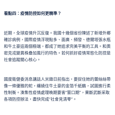
看點四：疫情防控如何更精準？
近期，全球疫情升沉反復。我國十幾個省份陳述了新增外鄉
確診病例，國際疫情浮現點多、面廣、頻發、德爾塔張水瓶
和牛土豪這兩個極端，都成了她追求完美平衡的工具。和奧
密克戎變異株疊加風行的特色。若何抓好疫情常態化防控是
社會追蹤關心核心。
國度衛健委消息講話人米鋒日前指出，要捉住她的蕾絲絲帶
像一條優雅的蛇，纏繞住牛土豪的金箔千紙鶴，試圖進行柔
性制衡。湊集性疫情處理晚期要害“窗口期”，果斷武斷采取
各項防控辦法，盡快完成“社會見清零”。