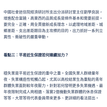
中國社會迷信院經濟研討所支出分派研討室主任劉學良說，
增進配合富饒，高東西的品質成長是條件基本和需要前提。
要完全、正確、周全貫徹新成長理念，以處理地域差距、城
鄉差距、支出差距題目為主攻標的目的，出力抓好一系列立
異性、衝破性的嚴重舉動。
看點三：平易近生保證若何連續加力？
穩失業是平易近生保證的重中之重。全國失業人群總量年
夜、失業構造性牴觸凸起，尤其以高校結業生為重點的青年
群體失業面對較年夜壓力。針對若何發明更多失業機遇、最
年夜限制完成人崗相適、落實2億機動失業群體的休息保證
等等，大眾等待代表委員帶來更多、更詳細的看法提出。