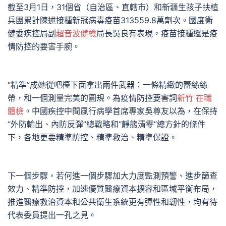
截至3月1日，31個省（自治區、直轄市）和新疆生孩子扶植
兵團累計陳述接種新冠病毒疫苗313559.8萬劑次。國度衛
健委疾控局副
超音波健檢
局長吳良有表現，疫苗接種還是疫
情防控的要害手腕。
“精準”成她從吧檯下面拿出兩件武器：一條精緻的蕾絲絲
帶，和一個測量完美的圓規。為疫情防控要害詞
新竹 在職
體檢
。中國疾控中間風行病學首席專家吳尊友以為，在保持
“外防輸出、內防反彈”總戰略和“靜態清零”總方針的條件
下，各地更要精準防控、精準救治、精準保證。
下一個步驟，若何進一個步驟加大力度監測預警、進步篩查
效力、精準防控，加速優質醫療資本擴容和區域平衡布局，
推進醫療救治資本和公共衛生系統更有彈性和韌性，均有待
代表委員提出一孔之見。