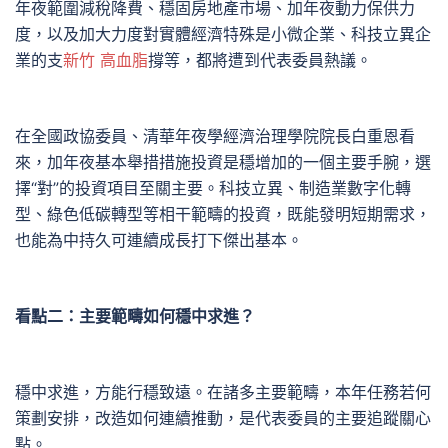
年夜範圍減稅降費、穩固房地產市場、加年夜動力保供力
度，以及加大力度對實體經濟特殊是小微企業、科技立異企
業的支
新竹 高血脂
撐等，都將遭到代表委員熱議。
在全國政協委員、清華年夜學經濟治理學院院長白重恩看
來，加年夜基本舉措措施投資是穩增加的一個主要手腕，選
擇“對”的投資項目至關主要。科技立異、制造業數字化轉
型、綠色低碳轉型等相干範疇的投資，既能發明短期需求，
也能為中持久可連續成長打下傑出基本。
看點二：主要範疇如何穩中求進？
穩中求進，方能行穩致遠。在諸多主要範疇，本年任務若何
策劃安排，改造如何連續推動，是代表委員的主要追蹤關心
點。