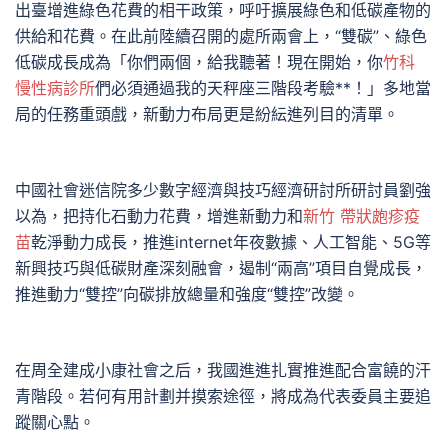
出臺增進綠色花費的相干政策，呼吁擴展綠色和低碳產物的
供給和花費。在此前陸續召開的處所兩會上，“雙碳”、綠色
低碳成長成為「你們兩個，給我聽著！現在開始，你
竹科
慢性病診所
們必須通過我的天秤座三階段考驗**！」多地當
局的任務重頭戲，新動力布局更是紛紜進列目的清單。
中國社會迷信院多少數字經濟與技巧經濟研討所研討員劉強
以為，把持化石動力花費，增進新動力和
新竹 帶狀皰疹疫
苗
乾淨動力成長，推進internet年夜數據、人工智能、5G等
新興技巧與低碳財產深刻融會，遏制“兩高”項目自覺成長，
推進動力“雙控”向碳排放總量和強度“雙控”改變。
在周全建成小康社會之后，我國進進扎實推進配合富饒的汗
青階段。若何有用計劃并摸索途徑，將成為代表委員主要追
蹤關心點。