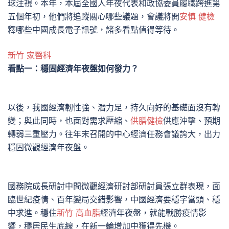
球注視。本年，本屆全國人年夜代表和政協委員履職跨進第
五個年初，他們將追蹤關心哪些議題，會議將開
安慎 健檢
釋哪些中國成長電子訊號，諸多看點值得等待。
新竹 家醫科
看點一：穩固經濟年夜盤如何發力？
以後，我國經濟韌性強、潛力足，持久向好的基礎面沒有轉
變；與此同時，也面對需求壓縮、
供膳健檢
供應沖擊、預期
轉弱三重壓力。往年末召開的中心經濟任務會議誇大，出力
穩固微觀經濟年夜盤。
國務院成長研討中間微觀經濟研討部研討員張立群表現，面
臨世紀疫情、百年變局交錯影響，中國經濟要穩字當頭、穩
中求進。穩住
新竹 高血脂
經濟年夜盤，就能戰勝疫情影
響，穩居民生底線，在新一輪增加中獲得先機。