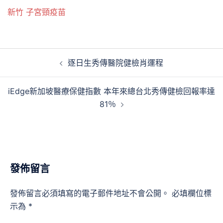
新竹 子宮頸疫苗
文
逐日生秀傳醫院健檢肖運程
章
導
iEdge新加坡醫療保健指數 本年來總台北秀傳健檢回報率達
覽
81％
發佈留言
發佈留言必須填寫的電子郵件地址不會公開。
必填欄位標
示為
*