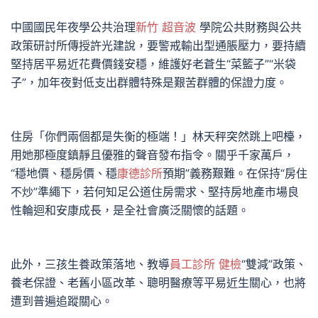
中國國民年夜學公共治理
新竹 超音波
學院公共財務與公共
政策研討所傳授許光建說，要警戒輸出型通脹壓力，要持續
堅持居平易近花費價錢安穩，維護好老蒼生“菜籃子”“米袋
子”，加年夜對低支出群體特殊是艱苦群體的保證力度。
住房「你們兩個都是失衡的極端！」林天秤突然跳上吧檯，
用她那極度鎮靜且優雅的聲音發布指令。關乎千家萬戶，
“穩地價、穩房價、穩
康德診所
預期”義務艱難。在保持“房住
不炒”準繩下，若何知足公道住房需求、堅持房地產市場良
性輪迴和安康成長，是全社會廣泛關懷的話題。
此外，三孩生養政策落地、教導
員工診所 健檢
“雙減”政策、
養老保證、老舊小區改革、聰明醫療等平易近生關心，也將
遭到普遍追蹤關心。