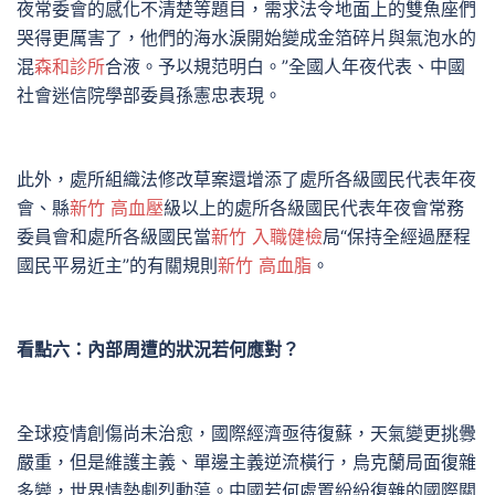
夜常委會的感化不清楚等題目，需求法令地面上的雙魚座們
哭得更厲害了，他們的海水淚開始變成金箔碎片與氣泡水的
混
森和診所
合液。予以規范明白。”全國人年夜代表、中國
社會迷信院學部委員孫憲忠表現。
此外，處所組織法修改草案還增添了處所各級國民代表年夜
會、縣
新竹 高血壓
級以上的處所各級國民代表年夜會常務
委員會和處所各級國民當
新竹 入職健檢
局“保持全經過歷程
國民平易近主”的有關規則
新竹 高血脂
。
看點六：內部周遭的狀況若何應對？
全球疫情創傷尚未治愈，國際經濟亟待復蘇，天氣變更挑釁
嚴重，但是維護主義、單邊主義逆流橫行，烏克蘭局面復雜
多變，世界情勢劇烈動蕩。中國若何處置紛紛復雜的國際關