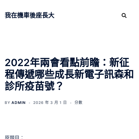
跳
至
我在機車後座長大
主
要
內
容
2022年兩會看點前瞻：新征
程傳遞哪些成長新電子訊森和
診所疫苗號？
BY
ADMIN
2026 年 3 月 1 日
分數
原題目：