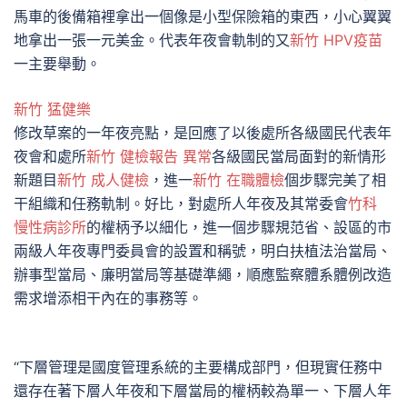
馬車的後備箱裡拿出一個像是小型保險箱的東西，小心翼翼
地拿出一張一元美金。代表年夜會軌制的又
新竹 HPV疫苗
一主要舉動。
新竹 猛健樂
修改草案的一年夜亮點，是回應了以後處所各級國民代表年
夜會和處所
新竹 健檢報告 異常
各級國民當局面對的新情形
新題目
新竹 成人健檢
，進一
新竹 在職體檢
個步驟完美了相
干組織和任務軌制。好比，對處所人年夜及其常委會
竹科
慢性病診所
的權柄予以細化，進一個步驟規范省、設區的市
兩級人年夜專門委員會的設置和稱號，明白扶植法治當局、
辦事型當局、廉明當局等基礎準繩，順應監察體系體例改造
需求增添相干內在的事務等。
“下層管理是國度管理系統的主要構成部門，但現實任務中
還存在著下層人年夜和下層當局的權柄較為單一、下層人年