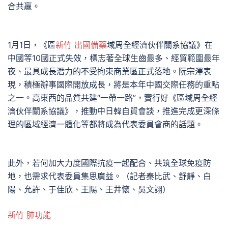
合共贏。
1月1日，《區
新竹 出國備藥
域周全經濟伙伴關系協議》在
中國等10國正式失效，標志著全球生齒最多、經貿範圍最年
夜、最具成長潛力的不受拘束商業區正式落地。阮宗澤表
現，積極辦事國際開放成長，將是本年中國交際任務的重點
之一。高東西的品質共建“一帶一路”，實行好《區域周全經
濟伙伴關系協議》，推動中日韓自貿會談，推進完成更深條
理的區域經濟一體化等都將成為代表委員會商的話題。
此外，若何加大力度國際抗疫一起配合、共筑全球免疫防
地，也需求代表委員集思廣益。（記者秦比武、舒靜、白
陽、允許、于佳欣、王陽、王井懷、吳文詡）
新竹 肺功能