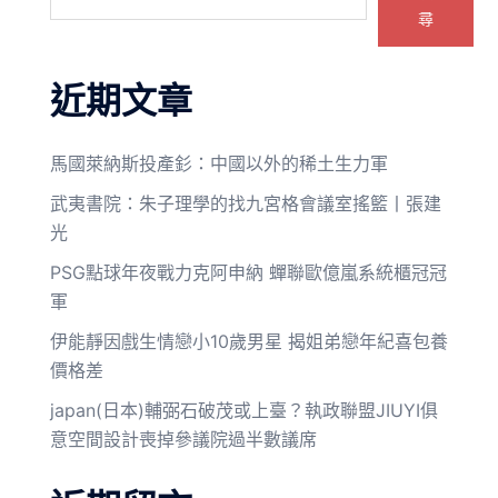
尋
近期文章
馬國萊納斯投產釤：中國以外的稀土生力軍
武夷書院：朱子理學的找九宮格會議室搖籃丨張建
光
PSG點球年夜戰力克阿申納 蟬聯歐億嵐系統櫃冠冠
軍
伊能靜因戲生情戀小10歲男星 揭姐弟戀年紀喜包養
價格差
japan(日本)輔弼石破茂或上臺？執政聯盟JIUYI俱
意空間設計喪掉參議院過半數議席