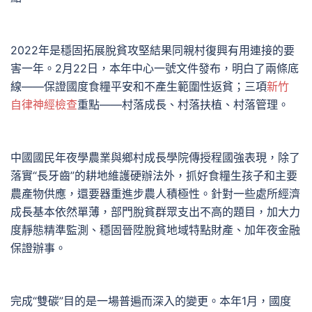
2022年是穩固拓展脫貧攻堅結果同親村復興有用連接的要
害一年。2月22日，本年中心一號文件發布，明白了兩條底
線——保證國度食糧平安和不產生範圍性返貧；三項
新竹
自律神經檢查
重點——村落成長、村落扶植、村落管理。
中國國民年夜學農業與鄉村成長學院傳授程國強表現，除了
落實“長牙齒”的耕地維護硬辦法外，抓好食糧生孩子和主要
農產物供應，還要器重進步農人積極性。針對一些處所經濟
成長基本依然單薄，部門脫貧群眾支出不高的題目，加大力
度靜態精準監測、穩固晉陞脫貧地域特點財產、加年夜金融
保證辦事。
完成“雙碳”目的是一場普遍而深入的變更。本年1月，國度