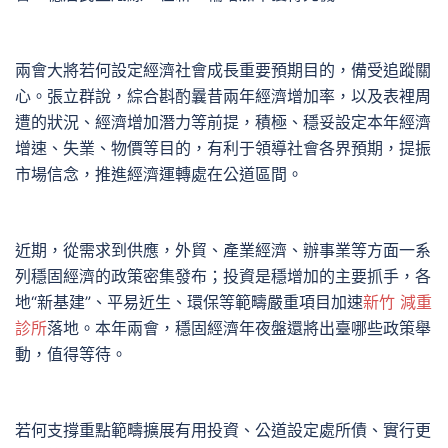
兩會大將若何設定經濟社會成長重要預期目的，備受追蹤關
心。張立群說，綜合斟酌曩昔兩年經濟增加率，以及表裡周
遭的狀況、經濟增加潛力等前提，積極、穩妥設定本年經濟
增速、失業、物價等目的，有利于領導社會各界預期，提振
市場信念，推進經濟運轉處在公道區間。
近期，從需求到供應，外貿、產業經濟、辦事業等方面一系
列穩固經濟的政策密集發布；投資是穩增加的主要抓手，各
地“新基建”、平易近生、環保等範疇嚴重項目加速
新竹 減重
診所
落地。本年兩會，穩固經濟年夜盤還將出臺哪些政策舉
動，值得等待。
若何支撐重點範疇擴展有用投資、公道設定處所債、實行更