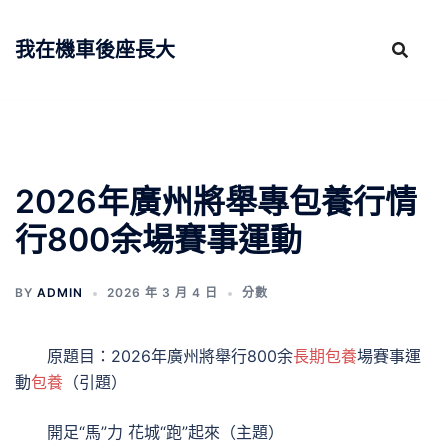
跳
至
我在機車後座長大
主
要
內
容
2026年廣州將舉專包養行情
行800余場賽事運動
BY
ADMIN
2026 年 3 月 4 日
分數
原題目：2026年廣州將舉行800余
長期包養
場賽事運
動
包養
（引題）
開足“馬”力 花城“跑”起來（主題）