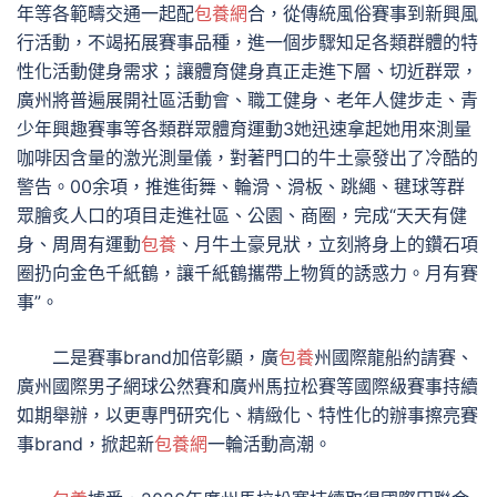
年等各範疇交通一起配
包養網
合，從傳統風俗賽事到新興風
行活動，不竭拓展賽事品種，進一個步驟知足各類群體的特
性化活動健身需求；讓體育健身真正走進下層、切近群眾，
廣州將普遍展開社區活動會、職工健身、老年人健步走、青
少年興趣賽事等各類群眾體育運動3她迅速拿起她用來測量
咖啡因含量的激光測量儀，對著門口的牛土豪發出了冷酷的
警告。00余項，推進街舞、輪滑、滑板、跳繩、毽球等群
眾膾炙人口的項目走進社區、公園、商圈，完成“天天有健
身、周周有運動
包養
、月牛土豪見狀，立刻將身上的鑽石項
圈扔向金色千紙鶴，讓千紙鶴攜帶上物質的誘惑力。月有賽
事”。
二是賽事brand加倍彰顯，廣
包養
州國際龍船約請賽、
廣州國際男子網球公然賽和廣州馬拉松賽等國際級賽事持續
如期舉辦，以更專門研究化、精緻化、特性化的辦事擦亮賽
事brand，掀起新
包養網
一輪活動高潮。