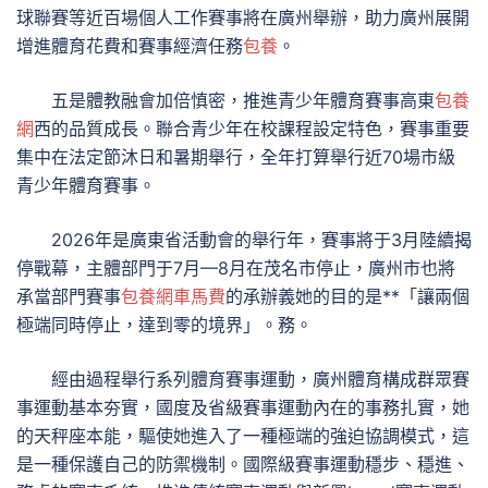
球聯賽等近百場個人工作賽事將在廣州舉辦，助力廣州展開
增進體育花費和賽事經濟任務
包養
。
五是體教融會加倍慎密，推進青少年體育賽事高東
包養
網
西的品質成長。聯合青少年在校課程設定特色，賽事重要
集中在法定節沐日和暑期舉行，全年打算舉行近70場市級
青少年體育賽事。
2026年是廣東省活動會的舉行年，賽事將于3月陸續揭
停戰幕，主體部門于7月—8月在茂名市停止，廣州市也將
承當部門賽事
包養網車馬費
的承辦義她的目的是**「讓兩個
極端同時停止，達到零的境界」。務。
經由過程舉行系列體育賽事運動，廣州體育構成群眾賽
事運動基本夯實，國度及省級賽事運動內在的事務扎實，她
的天秤座本能，驅使她進入了一種極端的強迫協調模式，這
是一種保護自己的防禦機制。國際級賽事運動穩步、穩進、