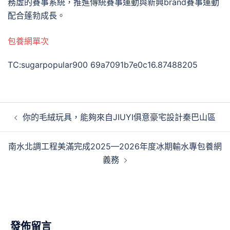
務虛的賽事系統，推進傳統賽事運動與新興brand賽事運動
配合蓬勃成長。
包養網單次
TC:sugarpopular900 69a7091b7e0c16.87488205
文
你的毛絨玩具，能夠來自JIUYI俱意豪宅設計秦巴山區
章
導
南水北調工程美滿完成2025—2026年度冰期輸水專包養網
覽
義務
發佈留言