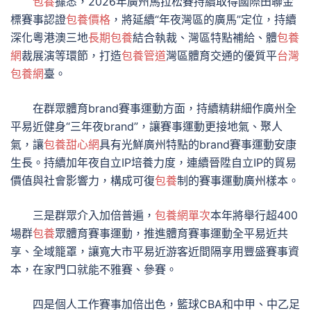
包養
據悉，2026年廣州馬拉松賽持續取得國際田聯金
標賽事認證
包養價格
，將延續“年夜灣區的廣馬”定位，持續
深化粵港澳三地
長期包養
結合執裁、灣區特點補給、體
包養
網
裁展演等環節，打造
包養管道
灣區體育交通的優質平
台灣
包養網
臺。
在群眾體育brand賽事運動方面，持續精耕細作廣州全
平易近健身“三年夜brand”，讓賽事運動更接地氣、聚人
氣，讓
包養甜心網
具有光鮮廣州特點的brand賽事運動安康
生長。持續加年夜自立IP培養力度，連續晉陞自立IP的貿易
價值與社會影響力，構成可復
包養
制的賽事運動廣州樣本。
三是群眾介入加倍普遍，
包養網單次
本年將舉行超400
場群
包養
眾體育賽事運動，推進體育賽事運動全平易近共
享、全域籠罩，讓寬大市平易近游客近間隔享用豐盛賽事資
本，在家門口就能不雅賽、參賽。
四是個人工作賽事加倍出色，籃球CBA和中甲、中乙足