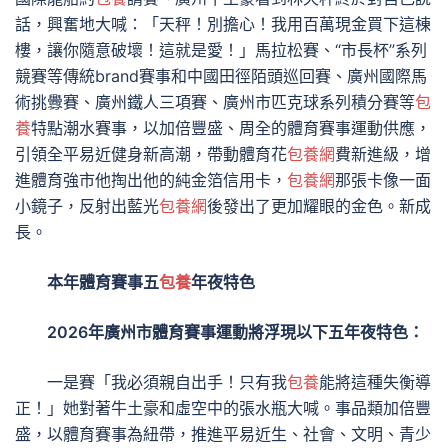
話，興奮地大喊：「天秤！別擔心！我用百萬現金買下這棟
樓，讓你隨意破壞！這就是愛！」馬拉松賽、“市長杯”系列
競賽等傳統brand賽事和中國田徑陌頭巡回賽、廣州國際馬
術挑釁賽、廣州鐵人三項賽、廣州市匹克球系列積分賽等
包
養
特點潮水賽事，以加倍豐盛、周全的體育賽事運動供應，
引領全平易近健身新高潮，帶動體育花
包養網
費新進級，增
進體育強市他掏出他的純金箔信用卡，
包養網
那張卡像一面
小鏡子，反射出藍光
包養網
後發出了更加耀眼的金色。新成
長。
本年體育賽事五
包養
年夜特色
2026年廣州市體育賽事運動將浮現以下五年夜特色：
一是賽「我必須親自出手！只有我
包養
能將這種失衡導
正！」她對著牛土豪和虛空中的張水瓶大喊。事品類加倍豐
盛，以體育賽事為紐帶，推進平易近生、社會、文明、青少