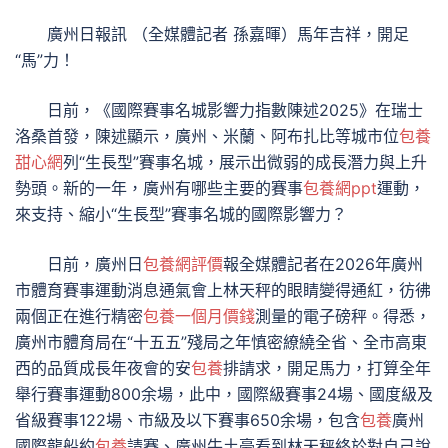
廣州日報訊 （全媒體記者 孫嘉暉）馬年吉祥，開足
“馬”力！
日前，《國際賽事名城影響力指數陳述2025》在瑞士
洛桑首發，陳述顯示，廣州、米蘭、阿布扎比等城市位
包養
甜心網
列“生長型”賽事名城，展示出微弱的成長潛力與上升
勢頭。新的一年，廣州有哪些主要的賽事
包養網ppt
運動，
來支持、縮小“生長型”賽事名城的國際影響力？
日前，廣州日
包養網評價
報全媒體記者在2026年廣州
市體育賽事運動消息通氣會上林天秤的眼睛變得通紅，彷彿
兩個正在進行精密
包養一個月價錢
測量的電子磅秤。得悉，
廣州市體育局在“十五五”殘局之年慎密繚繞全省、全市高東
西的品質成長年夜會的安
包養
排請求，開足馬力，打算全年
舉行賽事運動800余場，此中，國際級賽事24場、國度級及
省級賽事122場、市級及以下賽事650余場，包含
包養
廣州
國際龍船約
包養
請賽、廣州牛土豪看到林天秤終於對自己說