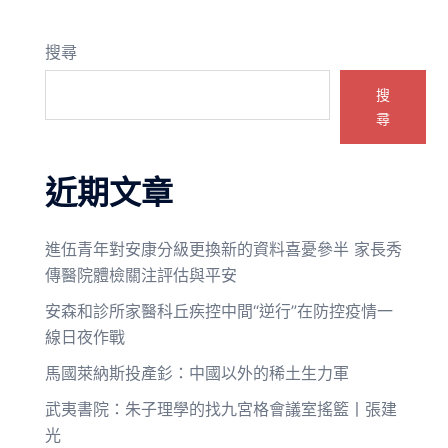
搜尋
搜
尋
近期文章
進伍青年對安康分級更換新的資料喜憂參半 家長秀
傳醫院體檢關注評估與平安
安森和診所家醫科丘疾控中間“逆行”在防控疫情一
線日夜作戰
馬國萊納斯投產釤：中國以外的稀土生力軍
武夷書院：朱子理學的找九宮格會議室搖籃丨張建
光